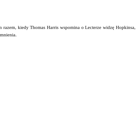
ym razem, kie­dy Tho­mas Har­ris wspo­mi­na o Lec­te­rze widzę Hop­kin­sa,
pomnienia.