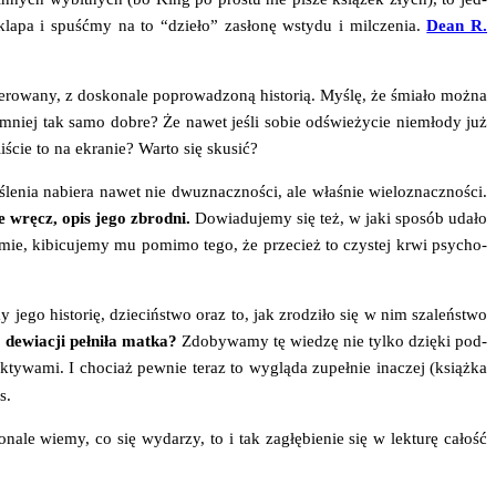
a­pa i spu­ść­my na to “dzie­ło” zasło­nę wsty­du i mil­cze­nia.
Dean R.
e­ro­wa­ny, z dosko­na­le popro­wa­dzo­ną histo­rią. Myślę, że śmia­ło moż­na
­mniej tak samo dobre? Że nawet jeśli sobie odświe­ży­cie nie­mło­dy już
li­ście to na ekra­nie? War­to się skusić?
śle­nia nabie­ra nawet nie dwu­znacz­no­ści, ale wła­śnie wie­lo­znacz­no­ści.
nie wręcz, opis jego zbrod­ni.
Dowia­du­je­my się też, w jaki spo­sób uda­ło
fil­mie, kibi­cu­je­my mu pomi­mo tego, że prze­cież to czy­stej krwi psy­cho­
y jego histo­rię, dzie­ciń­stwo oraz to, jak zro­dzi­ło się w nim sza­leń­stwo
ewia­cji peł­ni­ła mat­ka?
Zdo­by­wa­my tę wie­dzę nie tyl­ko dzię­ki pod­
k­ty­wa­mi. I cho­ciaż pew­nie teraz to wyglą­da zupeł­nie ina­czej (książ­ka
s.
­na­le wie­my, co się wyda­rzy, to i tak zagłę­bie­nie się w lek­tu­rę całość