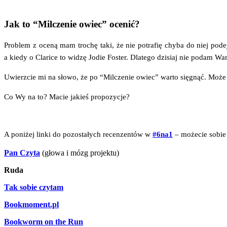
Jak to “Milczenie owiec” ocenić?
Pro­blem z oce­ną mam tro­chę taki, że nie potra­fię chy­ba do niej podej
a kie­dy o Cla­ri­ce to widzę Jodie Foster. Dla­te­go dzi­siaj nie podam 
Uwierz­cie mi na sło­wo, że po “Mil­cze­nie owiec” war­to się­gnąć. Może
Co Wy na to? Macie jakieś propozycje?
A poni­żej lin­ki do pozo­sta­łych recen­zen­tów w
#6na1
– może­cie sobie 
Pan Czy­ta
(gło­wa i mózg projektu)
Ruda
Tak sobie czytam
Bookmoment.pl
Bookworm on the Run