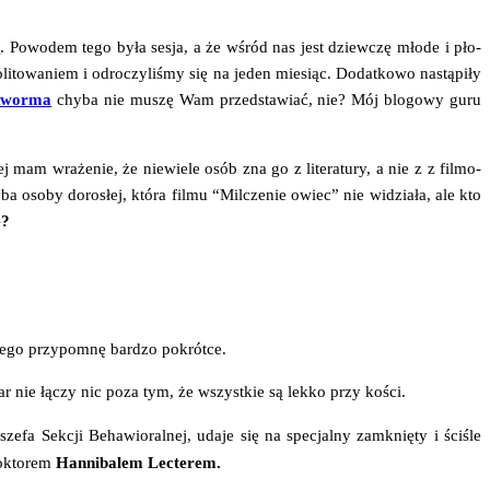
1
. Powo­dem tego była sesja, a że wśród nas jest dziew­czę mło­de i pło­
­to­wa­niem i odro­czy­li­śmy się na jeden mie­siąc. Dodat­ko­wo nastą­pi­ły
wor­ma
chy­ba nie muszę Wam przed­sta­wiać, nie? Mój blo­go­wy guru
 mam wra­że­nie, że nie­wie­le osób zna go z lite­ra­tu­ry, a nie z z fil­mo­
a oso­by doro­słej, któ­ra fil­mu “Mil­cze­nie owiec” nie widzia­ła, ale kto
e?
te­go przy­po­mnę bar­dzo pokrótce.
iar nie łączy nic poza tym, że wszyst­kie są lek­ko przy kości.
 sze­fa Sek­cji Beha­wio­ral­nej, uda­je się na spe­cjal­ny zamknię­ty i ści­śle
ok­to­rem
Han­ni­ba­lem
Lec­te­rem.