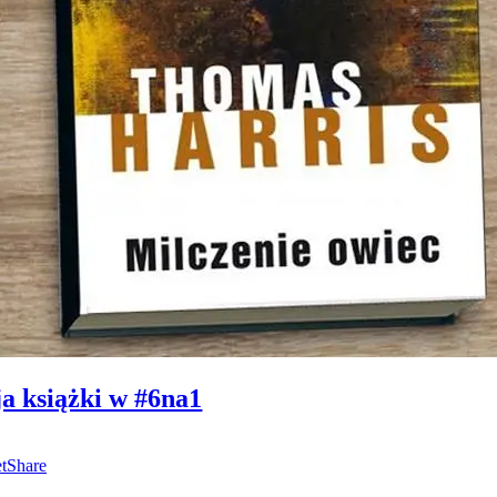
a książki w #6na1
t
Share