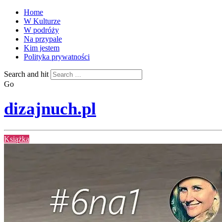
Home
W Kulturze
W podróży
Na przypale
Kim jestem
Polityka prywatności
Search and hit
Go
dizajnuch.pl
Książka