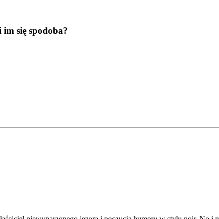
 im się spodoba?
aściciel niewyparzonego jęzora i poczucia humoru w stylu noir. No i na