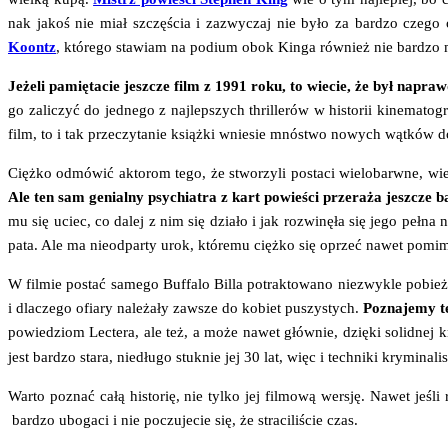
nak jakoś nie miał szczę­ścia i zazwy­czaj nie było za bar­dzo cze­go og
Koontz
, któ­re­go sta­wiam na podium obok Kin­ga rów­nież nie bar­dz
Jeże­li pamię­ta­cie jesz­cze film z 1991 roku, to wie­cie, że był napra
go zali­czyć do jed­ne­go z naj­lep­szych thril­le­rów w histo­rii kine­ma­t
film, to i tak prze­czy­ta­nie książ­ki wnie­sie mnó­stwo nowych wąt­ków do zn
Cięż­ko odmó­wić akto­rom tego, że stwo­rzy­li posta­ci wie­lo­barw­ne, wie­l
Ale ten sam genial­ny psy­chia­tra z kart powie­ści prze­ra­ża jesz­cze ba
mu się uciec, co dalej z nim się dzia­ło i jak roz­wi­nę­ła się jego peł­na n
pa­ta. Ale ma nie­od­par­ty urok, któ­re­mu cięż­ko się oprzeć nawet pomi­
W fil­mie postać same­go Buf­fa­lo Bil­la potrak­to­wa­no nie­zwy­kle pobież­
i dla­cze­go ofia­ry nale­ża­ły zawsze do kobiet puszy­stych.
Pozna­je­my t
po­wie­dziom Lec­te­ra, ale też, a może nawet głów­nie, dzię­ki solid­nej kr
jest bar­dzo sta­ra, nie­dłu­go stuk­nie jej 30 lat, więc i tech­ni­ki kry­mi­n
War­to poznać całą histo­rię, nie tyl­ko jej fil­mo­wą wer­sję. Nawet jeśli 
bar­dzo ubo­ga­ci i nie poczu­je­cie się, że stra­ci­li­ście czas.