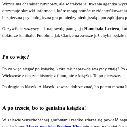
Wizy­ta ma cha­rak­ter ruty­no­wy, ale w trak­cie jej trwa­nia agent­ka wy
otrzy­mu­je skraw­ki infor­ma­cji, któ­re mogą pomóc w ziden­ty­fi­ko­wa­ni
bez­piecz­na psy­cho­lo­gicz­na gra pomię­dzy nie­doj­rza­łą i począt­ku­ją­cą
Oczy­wi­ście wszy­scy tak napraw­dę pamię­ta­ją
Han­ni­ba­la
Lec­te­ra
, kt
dok­to­rze-kani­ba­lu. Podob­nie jak Cla­ri­ce na zawsze już chy­ba będzie 
Po co więc?
Po co więc się­gać po książ­kę, któ­rą tak napraw­dę wszy­scy zna­ją? Po co
Więk­szość z nas zna histo­rię z fil­mu, nie z książ­ki. To po pierwsze.
Po dru­gie to kla­syk. A kla­sy­ki zawsze dobrze znać, bo potem moż­na bły­
A po trzecie, bo to genialna książka!
W zale­wie wszech­obec­nej gra­fo­ma­nii rzad­ko zda­rza się powieść napraw
wiel­ką kupą.
Mistrz powie­ści Ste­phen King
wie o tym naj­le­piej, bo 