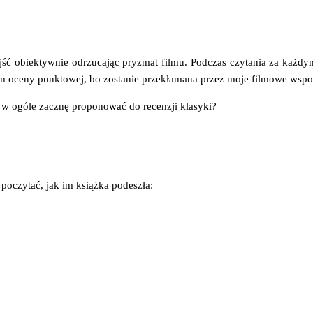
ść obiek­tyw­nie odrzu­ca­jąc pry­zmat fil­mu. Pod­czas czy­ta­nia za każ­d
Wam oce­ny punk­to­wej, bo zosta­nie prze­kła­ma­na przez moje fil­mo­we ws
 w ogó­le zacznę pro­po­no­wać do recen­zji klasyki?
poczy­tać, jak im książ­ka podeszła: