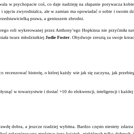
zwa­la w psy­cho­pa­cie coś, co daje nadzie­ję na zła­pa­nie pory­wa­cza kob
u i uję­ciu zwy­rod­nial­ca, ale w zamian ma opo­wia­dać o sobie i swo­im dz
 przed­sta­wi­ciel­ką pra­wa, a geniu­szem zbrodni.
ó­re­go roli wykre­owa­nej przez Antho­ny­’e­go Hop­kin­sa nie przy­ćmi­ła 
mia­ła twarz mło­dziut­kiej
Jodie Foster
. Oby­dwo­je zresz­tą za swo­je kre­ac
 recen­zo­wać histo­rię, o któ­rej każ­dy wie jak się zaczy­na, jak prze­bie­
snąć w towa­rzy­stwie i dostać +10 do elo­kwen­cji, inte­li­gen­cji i każ­dej 
­dę dobra, a jesz­cze rza­dziej wybit­na. Bar­dzo czę­sto nie­ste­ty zda­rza
choć zekra­ni­zo­wa­no mnó­stwo jego ksią­żek, nie­któ­rych tyl­ko dobrych