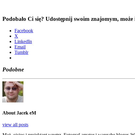
Podobało Ci się? Udostępnij swoim znajomym, może i
Face­bo­ok
X
Lin­ke­dIn
Ema­il
Tum­blr
Podobne
About Jacek eM
view all posts
Mąż, ojciec i projektant wnętrz. Fotograf-amator i wannabe bloger. Wł