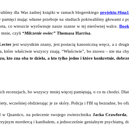
­wa­li­śmy dla Was żad­nej książ­ki w ramach blo­ger­skie­go
pro­jek­tu #6na
pamię­ci mając wła­sne prze­bo­je na stu­diach poki­wa­li­śmy gło­wa­mi z poli
ace­ta, co wresz­cie wyrów­nu­je nasze szan­se w tej nie­rów­nej wal­ce.
Book
e mnie, czy­li
“Mil­cze­nie owiec”
Tho­ma­sa Har­ri­sa
.
Lec­ter
jest wszyst­kim zna­ny, jest posta­cią kano­nicz­ną wręcz, a z dru­giej
 któ­re wła­ści­wie wszy­scy zna­ją. “Wła­ści­wie”, bo zno­wu – nie ma chy­b
u, kto zna oba te dzie­ła, a kto tyl­ko jed­no i któ­re kon­kret­nie, dobrz
ch recen­zjach, bo wszy­scy mniej wię­cej pamię­ta­ją, o co tu cho­dzi. Dla­
­ty, wcze­śniej obdzie­ra­jąc je ze skó­ry. Poli­cja i
są bez­rad­ne, bo of
FBI
w Quan­ti­co, na pole­ce­nie swo­je­go zwierzch­ni­ka
Jac­ka Craw­for­da
,
I
eryj­nym mor­der­cą i kani­ba­lem, a jed­no­cze­śnie genial­nym psy­chia­trą, d