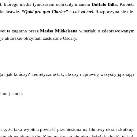
iet, któ­re­go media tym­cza­sem ochrzci­ły mia­nem
Buf­fa­lo Bil­la
. Kobie­ta
ie­ciń­stwie.
“Quid pro quo Cla­ri­ce” – coś za coś
.
Roz­po­czy­na się nie­
nawet ta zagra­na przez
Mad­sa Mik­kel­se­na
w seria­lu o zde­pra­wo­wa­nym
je aktor­skie otrzy­ma­li zasłu­żo­ne Oscary.
ga i jak koń­czy? Teo­re­tycz­nie tak, ale czy napraw­dę wszy­scy ją zna­ją?
innej ‑encji.
 się, że taka wybit­na powieść prze­nie­sio­na na fil­mo­wy ekran skut­ku­je
, innych wybit­nych (bo King po pro­stu nie pisze ksią­żek złych), to jed­