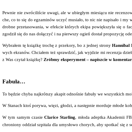
Pew­nie nie zwró­ci­li­ście uwa­gi, ale w ubie­głym mie­sią­cu nie recen­zo
che, co to się do egza­mi­nów uczyć musia­ło, to nic nie napi­sa­ło i my w 
drob­ne prze­ta­so­wa­nia, w efek­cie któ­rych eki­pa powięk­szy­ła się o f
zgo­dził się do nas dołą­czyć i na pierw­szy ogień dostał pro­po­zy­cję od
Wybra­łem tę książ­kę tro­chę z prze­ko­ry, bo z jed­nej stro­ny
Han­ni­bal 
wych ekra­nów. Chcia­łem też spraw­dzić, jak wyj­dzie mi recen­zja dzie­ła,
z Was czy­tał książ­kę?
Zrób­my eks­pe­ry­ment – napisz­cie w komen­ta­rz
Fabuła…
To będzie chy­ba naj­krót­szy aka­pit odno­śnie fabu­ły we wszyst­kich moi
W Sta­nach ktoś pory­wa, wię­zi, gło­dzi, a następ­nie mor­du­je mło­de kobie
W tym samym cza­sie
Cla­ri­ce Star­ling
, mło­da adept­ka Aka­de­mii
FB
chro­nio­ny oddział szpi­ta­la dla umy­sło­wo cho­rych, aby spo­tkać się z s