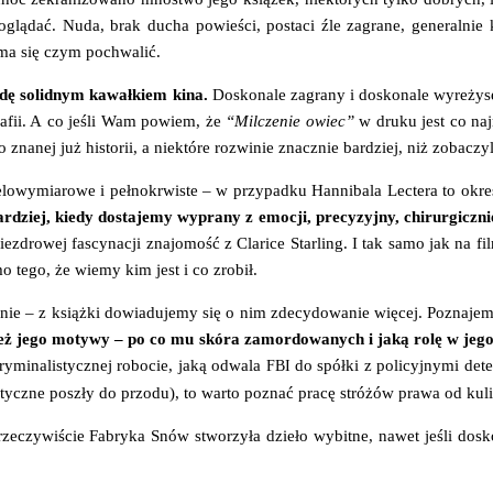
lą­dać. Nuda, brak ducha powie­ści, posta­ci źle zagra­ne, gene­ral­nie kl
o ma się czym pochwalić.
w­dę solid­nym kawał­kiem kina.
Dosko­na­le zagra­ny i dosko­na­le wyre­ży­s
o­gra­fii. A co jeśli Wam powiem, że
“Mil­cze­nie owiec”
w dru­ku jest co naj
a­nej już histo­rii, a nie­któ­re roz­wi­nie znacz­nie bar­dziej, niż zoba­czy­
o­wy­mia­ro­we i peł­no­krwi­ste – w przy­pad­ku Han­ni­ba­la Lec­te­ra to okre­
r­dziej, kie­dy dosta­je­my wypra­ny z emo­cji, pre­cy­zyj­ny, chi­rur­gicz­
ie­zdro­wej fascy­na­cji zna­jo­mość z Cla­ri­ce Star­ling. I tak samo jak na 
mo tego, że wie­my kim jest i co zrobił.
nie – z książ­ki dowia­du­je­my się o nim zde­cy­do­wa­nie wię­cej. Pozna­je­m
eż jego moty­wy – po co mu skó­ra zamor­do­wa­nych i jaką rolę w jego d
y­mi­na­li­stycz­nej robo­cie, jaką odwa­la
do spół­ki z poli­cyj­ny­mi dete
FBI
a­li­stycz­ne poszły do przo­du), to war­to poznać pra­cę stró­żów pra­wa od kuli
rze­czy­wi­ście Fabry­ka Snów stwo­rzy­ła dzie­ło wybit­ne, nawet jeśli dosko