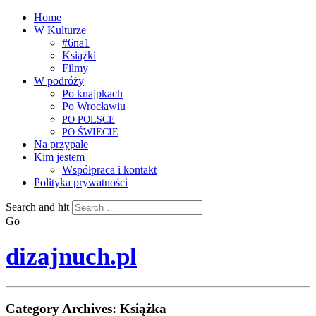
Home
W Kulturze
#6na1
Książki
Filmy
W podróży
Po knajpkach
Po Wrocławiu
PO
POLSCE
PO
ŚWIECIE
Na przypale
Kim jestem
Współpraca i kontakt
Polityka prywatności
Search and hit
Go
dizajnuch.pl
Category Archives:
Książka