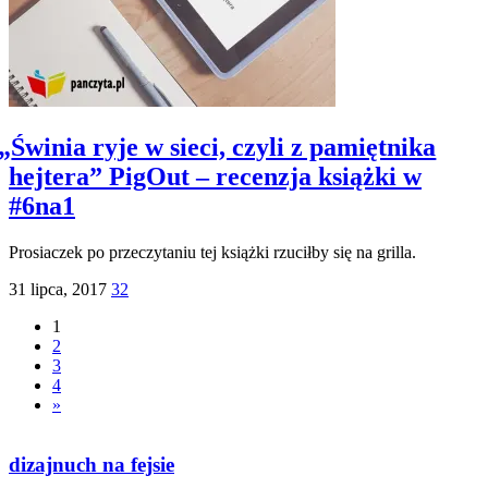
„
Świnia ryje w sieci, czyli z pamiętnika
hejtera” PigOut – recenzja książki w
#6na1
Prosiaczek po przeczytaniu tej książki rzuciłby się na grilla.
31 lipca, 2017
32
1
2
3
4
»
dizajnuch na fejsie