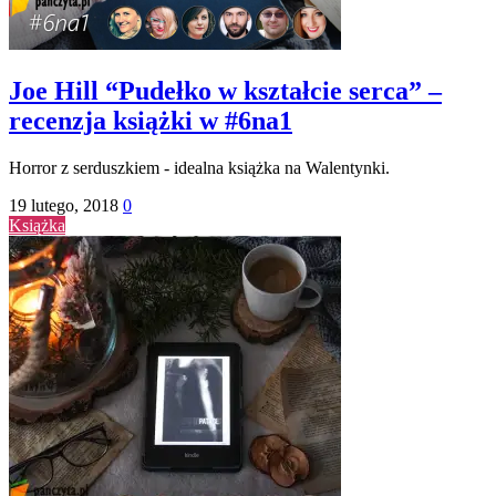
Joe Hill “Pudełko w kształcie serca” –
recenzja książki w #6na1
Horror z serduszkiem - idealna książka na Walentynki.
19 lutego, 2018
0
Książka