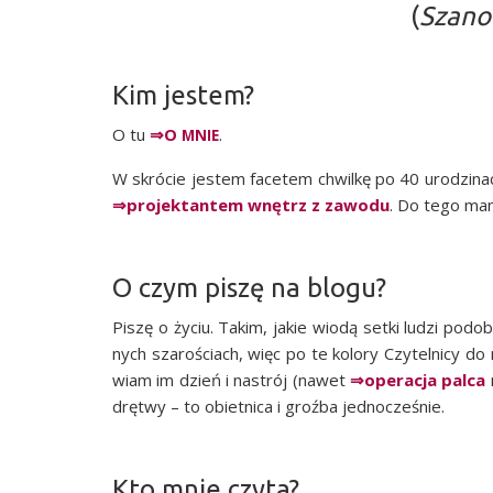
(
Szano
Kim jestem?
O tu
⇒O
.
MNIE
W skró­cie jestem face­tem chwil­kę po 40 uro­dzi­n
⇒pro­jek­tan­tem wnętrz z zawo­du
. Do tego ma
O czym piszę na blogu?
Piszę o życiu. Takim, jakie wio­dą set­ki ludzi pod
nych sza­ro­ściach, więc po te kolo­ry Czy­tel­ni­cy 
wiam im dzień i nastrój (nawet
⇒ope­ra­cja pal­ca
drę­twy – to obiet­ni­ca i groź­ba jednocześnie.
Kto mnie czyta?