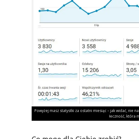
Powy­żej masz sta­tyst­ki za ostat­ni mie­siąc – jak widać, nie na
łecz­ność, któ­ra 