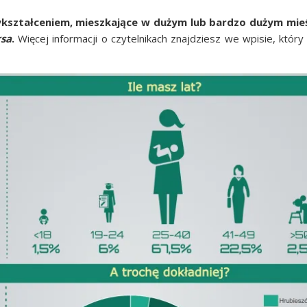
ykształ­ce­niem, miesz­ka­ją­ce w dużym lub bar­dzo dużym mie­
­sa
.
Wię­cej infor­ma­cji o czy­tel­ni­kach znaj­dziesz we wpi­sie, któ­r