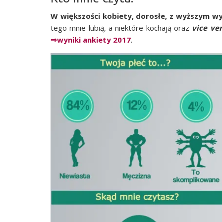
W więk­szo­ści kobie­ty, doro­słe, z wyż­szym w
tego mnie lubią, a nie­któ­re kocha­ją oraz
vice ver
⇒wyni­ki ankie­ty 2017
.