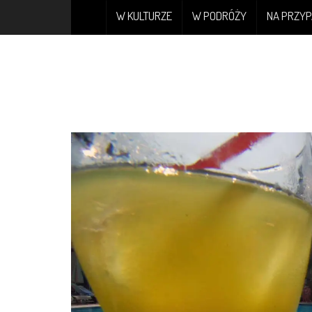
W KULTURZE
W PODRÓŻY
NA PRZYP