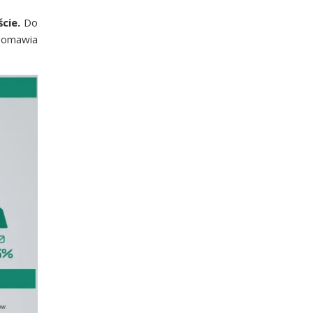
ście.
Do
y oma­wia