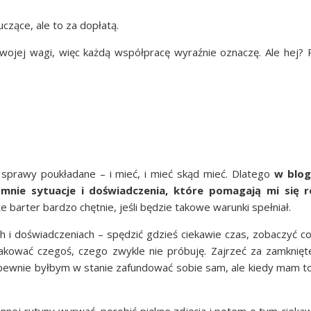
uczą­ce, ale to za dopłatą.
swo­jej wagi, więc każ­dą współ­pra­cę wyraź­nie ozna­czę. Ale hej? 
spra­wy poukła­da­ne – i mieć, i mieć skąd mieć. Dla­te­go
w blo­g
mnie sytu­acje i doświad­cze­nia, któ­re poma­ga­ją mi się ro
że bar­ter bar­dzo chęt­nie, jeśli będzie tako­we warun­ki spełniał.
h i doświad­cze­niach – spę­dzić gdzieś cie­ka­wie czas, zoba­czyć c
o­wać cze­goś, cze­go zwy­kle nie pró­bu­ję. Zaj­rzeć za zamknię­t
 pew­nie był­bym w sta­nie zafun­do­wać sobie sam, ale kie­dy mam to