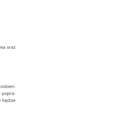
­nia oraz
 codzien­
ie popra­
e będzie