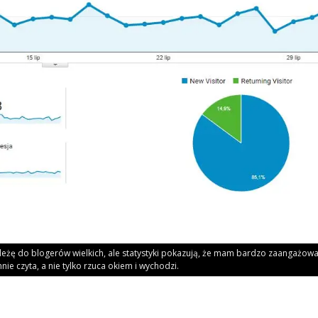
le­żę do blo­ge­rów wiel­kich, ale sta­ty­sty­ki poka­zu­ją, że mam bar­dzo zaan­ga­żo­w
mnie czy­ta, a nie tyl­ko rzu­ca okiem i wychodzi.