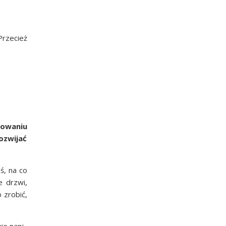
Prze­cież
o­wa­niu
z­wi­jać
oś, na co
e drzwi,
 zro­bić,