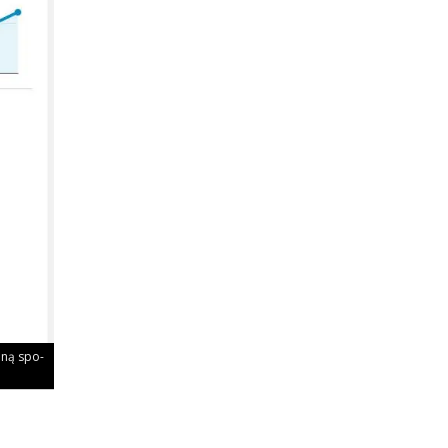
a­ną spo­