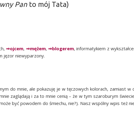
wny Pan
to mój Tata)
ach,
⇒ojcem
,
⇒mężem
,
⇒blo­ge­rem
, infor­ma­ty­kiem z wykształ­ce
m jęzor niewyparzony.
ob­nym do mnie, ale poka­zu­ję je w tęczo­wych kolo­rach, zamiast w
do mnie zaglą­da­ją i za to mnie cenią – że w tym sza­ro­bu­rym świe­c
może być powo­dem do śmie­chu, nie?). Nasz wspól­ny wpis też ni