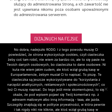
słu­żą­cy do admi­ni­stro­wa­nia Stro­ną, a ich zawar­tość nie
jest ujaw­nia­na niko­mu poza oso­ba­mi upo­waż­nio­ny­mi
do admi­ni­stro­wa­nia serwerem.
DIZAJNUCH NA FEJSIE
No dobra, nadejszło RODO. I z tego powodu muszę Ci
powiedzieć, że strona wykorzystuje cookies, czyli ciasteczka
żeby coś tam robić, nie wiem za bardzo co, ale to się pasie na
Twoich danych osobowych, bo ciasteczka to dane osobowe. Ni
kuta nie wiem jakim cudem, ale ktoś wziął grubą kasę w
Europarlamencie, żebym musiał Ci to napisać. To piszę. Te
ciasteczka są jeszcze wykorzystywane do "korzystania z
narzędzi analitycznych, reklamowych i społecznościowych", co
DIZAJNUCH NA FEJSIE
też Ci muszę napisać. Do tego jeśli mnie skomentujesz, to się
okaże, że pod wpisem pojawi się Twój komentarz np. z
adresem mailowym albo inną informacją - łaaa, ale jazda.
Szczegóły znajdują się w polityce prywatności, w która pewnie
DIZAJNUCH NA INSTAGRAMIE
i tak nigdy nikt nie kliknie, ale ktoś wziął grubą kasę w