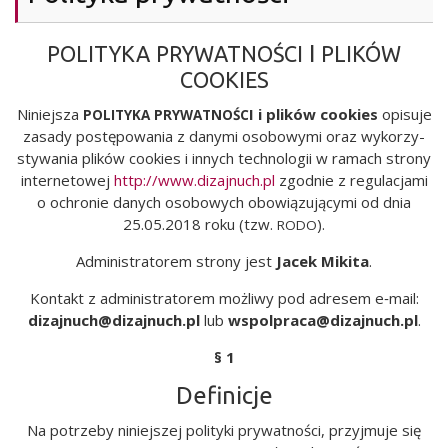
I
POLITYKA
PRYWATNOŚCI
PLIKÓW
COOKIES
Niniej­sza
I i pli­ków cookies
opi­su­je
POLITYKA
PRYWATNOŚC
zasa­dy postę­po­wa­nia z dany­mi oso­bo­wy­mi oraz wyko­rzy­
sty­wa­nia pli­ków cookies i innych tech­no­lo­gii w ramach stro­ny
inter­ne­to­wej
http://www.dizajnuch.pl
zgod­nie z regu­la­cja­mi
o ochro­nie danych oso­bo­wych obo­wią­zu­ją­cy­mi od dnia
25.05.2018 roku (tzw.
).
RODO
Admi­ni­stra­to­rem stro­ny jest
Jacek Miki­ta
.
Kon­takt z admi­ni­stra­to­rem moż­li­wy pod adre­sem e‑mail:
dizajnuch@dizajnuch.pl
lub
wspolpraca@dizajnuch.pl
.
§ 1
Definicje
Na potrze­by niniej­szej poli­ty­ki pry­wat­no­ści, przyj­mu­je się