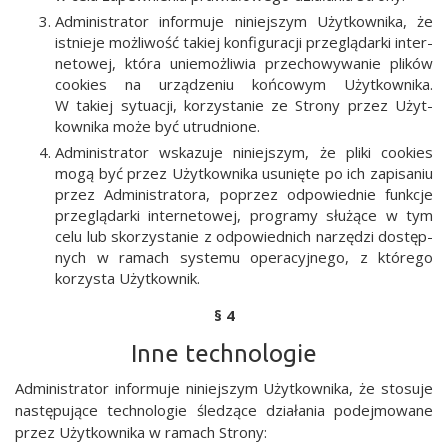
Admi­ni­stra­tor infor­mu­je niniej­szym Użyt­kow­ni­ka, że
ist­nie­je moż­li­wość takiej kon­fi­gu­ra­cji prze­glą­dar­ki inter­
ne­to­wej, któ­ra unie­moż­li­wia prze­cho­wy­wa­nie pli­ków
cookies na urzą­dze­niu koń­co­wym Użyt­kow­ni­ka.
W takiej sytu­acji, korzy­sta­nie ze Stro­ny przez Użyt­
kow­ni­ka może być utrudnione.
Admi­ni­stra­tor wska­zu­je niniej­szym, że pli­ki cookies
mogą być przez Użyt­kow­ni­ka usu­nię­te po ich zapi­sa­niu
przez Admi­ni­stra­to­ra, poprzez odpo­wied­nie funk­cje
prze­glą­dar­ki inter­ne­to­wej, pro­gra­my słu­żą­ce w tym
celu lub sko­rzy­sta­nie z odpo­wied­nich narzę­dzi dostęp­
nych w ramach sys­te­mu ope­ra­cyj­ne­go, z któ­re­go
korzy­sta Użytkownik.
§ 4
Inne technologie
Admi­ni­stra­tor infor­mu­je niniej­szym Użyt­kow­ni­ka, że sto­su­je
nastę­pu­ją­ce tech­no­lo­gie śle­dzą­ce dzia­ła­nia podej­mo­wa­ne
przez Użyt­kow­ni­ka w ramach Strony: