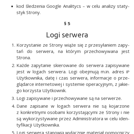
kod śle­dze­nia Google Ana­li­tycs – w celu ana­li­zy sta­ty­
styk Strony.
§ 5
Logi serwera
Korzy­sta­nie ze Stro­ny wią­że się z prze­sy­ła­niem zapy­
tań do ser­we­ra, na któ­rym prze­cho­wy­wa­na jest
Strona.
Każ­de zapy­ta­nie skie­ro­wa­ne do ser­we­ra zapi­sy­wa­ne
jest w logach ser­we­ra. Logi obej­mu­ją m.in. adres
IP
Użyt­kow­ni­ka, datę i czas ser­we­ra, infor­ma­cje o prze­
glą­dar­ce inter­ne­to­wej i sys­te­mie ope­ra­cyj­nym, z jakie­
go korzy­sta Użytkownik.
Logi zapi­sy­wa­ne i prze­cho­wy­wa­ne są na serwerze.
Dane zapi­sa­ne w logach ser­we­ra nie są koja­rzo­ne
z kon­kret­ny­mi oso­ba­mi korzy­sta­ją­cy­mi ze Stro­ny i nie
są wyko­rzy­sty­wa­ne przez Admi­ni­stra­to­ra w celu iden­
ty­fi­ka­cji Użytkownika.
Logi ser­we­ra sta­no­wią wyłącz­nie mate­riał pomoc­ni­czy