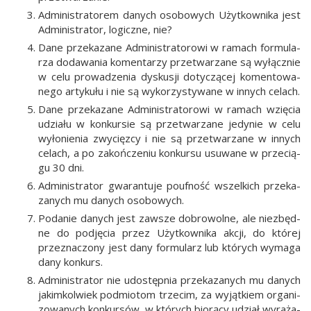
Admi­ni­stra­to­rem danych oso­bo­wych Użyt­kow­ni­ka jest
Admi­ni­stra­tor, logicz­ne, nie?
Dane prze­ka­za­ne Admi­ni­stra­to­ro­wi w ramach for­mu­la­
rza doda­wa­nia komen­ta­rzy prze­twa­rza­ne są wyłącz­nie
w celu pro­wa­dze­nia dys­ku­sji doty­czą­cej komen­to­wa­
ne­go arty­ku­łu i nie są wyko­rzy­sty­wa­ne w innych celach.
Dane prze­ka­za­ne Admi­ni­stra­to­ro­wi w ramach wzię­cia
udzia­łu w kon­kur­sie są prze­twa­rza­ne jedy­nie w celu
wyło­nie­nia zwy­cięz­cy i nie są prze­twa­rza­ne w innych
celach, a po zakoń­cze­niu kon­kur­su usu­wa­ne w prze­cią­
gu 30 dni.
Admi­ni­stra­tor gwa­ran­tu­je pouf­ność wszel­kich prze­ka­
za­nych mu danych osobowych.
Poda­nie danych jest zawsze dobro­wol­ne, ale nie­zbęd­
ne do pod­ję­cia przez Użyt­kow­ni­ka akcji, do któ­rej
prze­zna­czo­ny jest dany for­mu­larz lub któ­rych wyma­ga
dany konkurs.
Admi­ni­stra­tor nie udo­stęp­nia prze­ka­za­nych mu danych
jakim­kol­wiek pod­mio­tom trze­cim, za wyjąt­kiem orga­ni­
zo­wa­nych kon­kur­sów, w któ­rych bio­rą­cy udział wyra­ża­