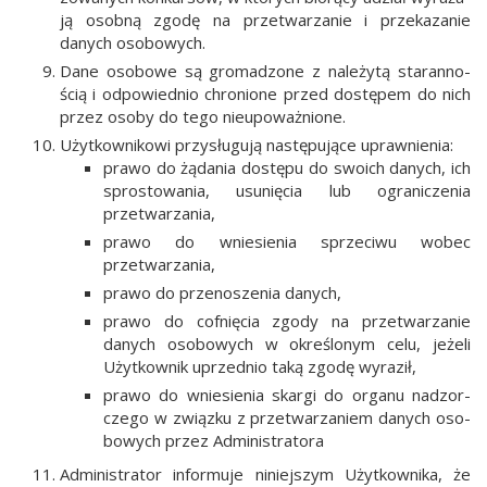
ją osob­ną zgo­dę na prze­twa­rza­nie i prze­ka­za­nie
danych osobowych.
Dane oso­bo­we są gro­ma­dzo­ne z nale­ży­tą sta­ran­no­
ścią i odpo­wied­nio chro­nio­ne przed dostę­pem do nich
przez oso­by do tego nieupoważnione.
Użyt­kow­ni­ko­wi przy­słu­gu­ją nastę­pu­ją­ce uprawnienia:
pra­wo do żąda­nia dostę­pu do swo­ich danych, ich
spro­sto­wa­nia, usu­nię­cia lub ogra­ni­cze­nia
przetwarzania,
pra­wo do wnie­sie­nia sprze­ci­wu wobec
przetwarzania,
pra­wo do prze­no­sze­nia danych,
pra­wo do cof­nię­cia zgo­dy na prze­twa­rza­nie
danych oso­bo­wych w okre­ślo­nym celu, jeże­li
Użyt­kow­nik uprzed­nio taką zgo­dę wyraził,
pra­wo do wnie­sie­nia skar­gi do orga­nu nad­zor­
cze­go w związ­ku z prze­twa­rza­niem danych oso­
bo­wych przez Administratora
Admi­ni­stra­tor infor­mu­je niniej­szym Użyt­kow­ni­ka, że