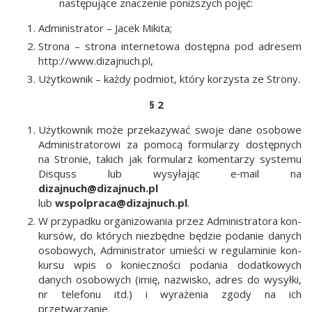
nastę­pu­ją­ce zna­cze­nie poniż­szych pojęć:
Admi­ni­stra­tor – Jacek Mikita;
Stro­na – stro­na inter­ne­to­wa dostęp­na pod adre­sem
http://www.dizajnuch.pl,
Użyt­kow­nik – każ­dy pod­miot, któ­ry korzy­sta ze Strony.
§ 2
Użyt­kow­nik może prze­ka­zy­wać swo­je dane oso­bo­we
Admi­ni­stra­to­ro­wi za pomo­cą for­mu­la­rzy dostęp­nych
na Stro­nie, takich jak for­mu­larz komen­ta­rzy sys­te­mu
Disquss lub wysy­ła­jąc e‑mail na
dizajnuch@dizajnuch.pl
lub
wspolpraca@dizajnuch.pl
.
W przy­pad­ku orga­ni­zo­wa­nia przez Admi­ni­stra­to­ra kon­
kur­sów, do któ­rych nie­zbęd­ne będzie poda­nie danych
oso­bo­wych, Admi­ni­stra­tor umie­ści w regu­la­mi­nie kon­
kur­su wpis o koniecz­no­ści poda­nia dodat­ko­wych
danych oso­bo­wych (imię, nazwi­sko, adres do wysył­ki,
nr tele­fo­nu itd.) i wyra­że­nia zgo­dy na ich
przetwarzanie.