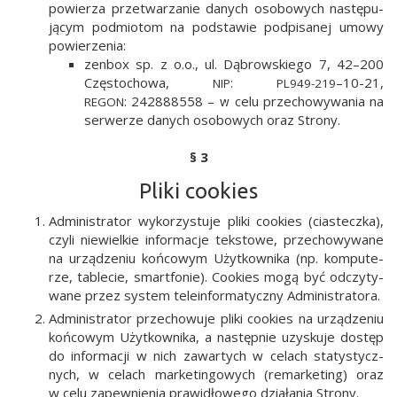
powie­rza prze­twa­rza­nie danych oso­bo­wych nastę­pu­
ją­cym pod­mio­tom na pod­sta­wie pod­pi­sa­nej umo­wy
powierzenia:
zen­box sp. z o.o., ul. Dąbrow­skie­go 7, 42–200
Czę­sto­cho­wa,
:
–10-21,
NIP
PL949-219
: 242888558 – w celu prze­cho­wy­wa­nia na
REGON
ser­we­rze danych oso­bo­wych oraz Strony.
§ 3
Pliki cookies
Admi­ni­stra­tor wyko­rzy­stu­je pli­ki cookies (cia­stecz­ka),
czy­li nie­wiel­kie infor­ma­cje tek­sto­we, prze­cho­wy­wa­ne
na urzą­dze­niu koń­co­wym Użyt­kow­ni­ka (np. kom­pu­te­
rze, table­cie, smart­fo­nie). Cookies mogą być odczy­ty­
wa­ne przez sys­tem tele­in­for­ma­tycz­ny Administratora.
Admi­ni­stra­tor prze­cho­wu­je pli­ki cookies na urzą­dze­niu
koń­co­wym Użyt­kow­ni­ka, a następ­nie uzy­sku­je dostęp
do infor­ma­cji w nich zawar­tych w celach sta­ty­stycz­
nych, w celach mar­ke­tin­go­wych (remar­ke­ting) oraz
w celu zapew­nie­nia pra­wi­dło­we­go dzia­ła­nia Strony.