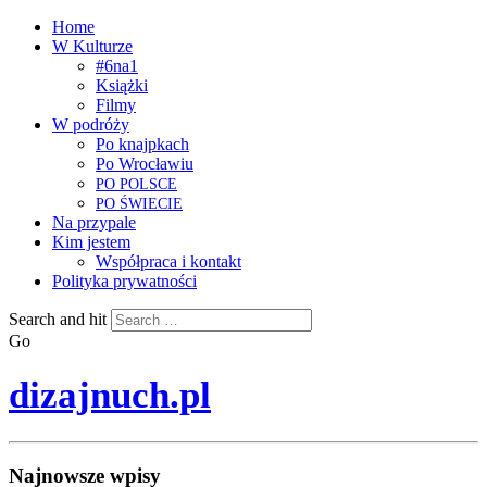
Home
W Kulturze
#6na1
Książki
Filmy
W podróży
Po knajpkach
Po Wrocławiu
PO
POLSCE
PO
ŚWIECIE
Na przypale
Kim jestem
Współpraca i kontakt
Polityka prywatności
Search and hit
Go
dizajnuch.pl
Najnowsze wpisy