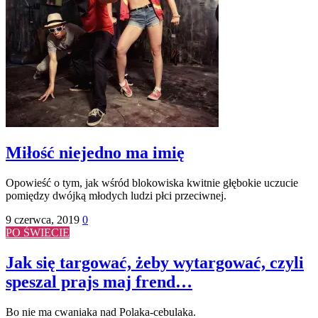
Miłość niejedno ma imię
Opowieść o tym, jak wśród blokowiska kwitnie głębokie uczucie
pomiędzy dwójką młodych ludzi płci przeciwnej.
9 czerwca, 2019
0
PO ŚWIECIE
Jak się targować, żeby wytargować, czyli
speszal prajs maj frend…
Bo nie ma cwaniaka nad Polaka-cebulaka.