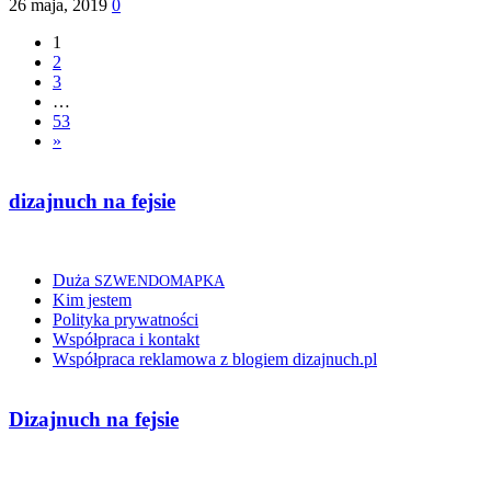
26 maja, 2019
0
1
2
3
…
53
»
dizajnuch na fejsie
Duża
SZWENDOMAPKA
Kim jestem
Polityka prywatności
Współpraca i kontakt
Współpraca reklamowa z blogiem dizajnuch.pl
Dizajnuch na fejsie