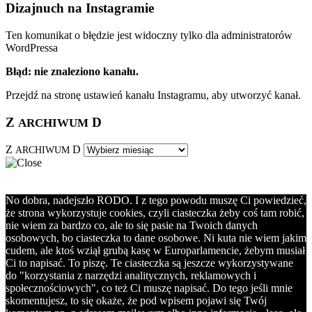
Dizajnuch na Instagramie
Ten komunikat o błędzie jest widoczny tylko dla administratorów
WordPressa
Błąd: nie znaleziono kanału.
Przejdź na stronę ustawień kanału Instagramu, aby utworzyć kanał.
Z
D
ARCHIWUM
Z
D
ARCHIWUM
No dobra, nadejszło RODO. I z tego powodu muszę Ci powiedzieć,
że strona wykorzystuje cookies, czyli ciasteczka żeby coś tam robić,
nie wiem za bardzo co, ale to się pasie na Twoich danych
osobowych, bo ciasteczka to dane osobowe. Ni kuta nie wiem jakim
cudem, ale ktoś wziął grubą kasę w Europarlamencie, żebym musiał
Ci to napisać. To piszę. Te ciasteczka są jeszcze wykorzystywane
do "korzystania z narzędzi analitycznych, reklamowych i
społecznościowych", co też Ci muszę napisać. Do tego jeśli mnie
skomentujesz, to się okaże, że pod wpisem pojawi się Twój