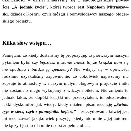
ścią
„A jed­nak życie”
, któ­rej twór­cą jest
Napo­le­on Mitra­szew­
ski,
dzia­dek Kosmy, czy­li mózgu i pomy­sło­daw­cy nasze­go blo­ger­
skie­go projektu.
Kilka słów wstępu…
Pamię­tam, że kie­dy dosta­li­śmy tę pro­po­zy­cję, to pierw­szym naszym
pyta­niem było:
czy będziesz w sta­nie znieść to, że książ­ka nam się
nie spodo­ba i bar­dzo ją zje­dzie­my?
Nie wda­jąc się w opo­wie­ści
rodzin­ne uzy­ska­li­śmy zapew­nie­nie, że cokol­wiek napi­sze­my nie
zepsu­je to atmos­fe­ry w naszym małym blo­go­wym pro­jek­cie i nikt
nie zosta­nie z nie­go wyko­pa­ny z wil­czym bile­tem. Nie zmie­nia to
jed­nak fak­tu, że dopó­ki książ­ki nie prze­czy­ta­łem, to odczu­wa­łem
lek­ki dys­kom­fort jak wte­dy, kie­dy mia­łem pisać recen­zję
„
Świ­nia
ryje w sie­ci, czy­li z pamięt­ni­ka hej­te­ra”
– zde­cy­do­wa­nie łatwiej jest
mi recen­zo­wać jaką­kol­wiek pozy­cję, kie­dy nic mnie z jej auto­rem
nie łączy i jest to dla mnie oso­ba zupeł­nie obca.