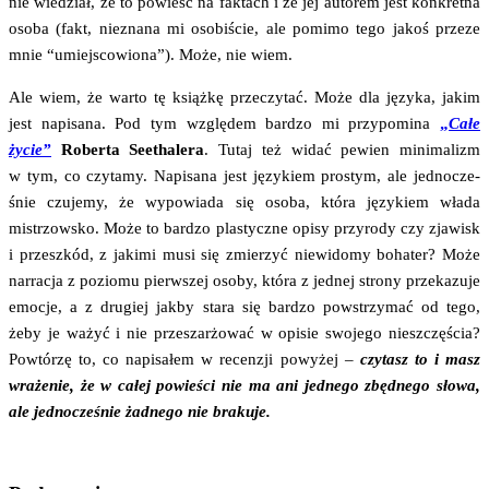
nie wie­dział, że to powieśc na fak­tach i że jej auto­rem jest kon­kret­na
oso­ba (fakt, nie­zna­na mi oso­bi­ście, ale pomi­mo tego jakoś prze­ze
mnie “umiej­sco­wio­na”). Może, nie wiem.
Ale wiem, że war­to tę książ­kę prze­czy­tać. Może dla języ­ka, jakim
jest napi­sa­na. Pod tym wzglę­dem bar­dzo mi przy­po­mi­na
„
Całe
życie”
Rober­ta Seetha­lera
. Tutaj też widać pewien mini­ma­lizm
w tym, co czy­ta­my. Napi­sa­na jest języ­kiem pro­stym, ale jed­no­cze­
śnie czu­je­my, że wypo­wia­da się oso­ba, któ­ra języ­kiem wła­da
mistrzow­sko. Może to bar­dzo pla­stycz­ne opi­sy przy­ro­dy czy zja­wisk
i prze­szkód, z jaki­mi musi się zmie­rzyć nie­wi­do­my boha­ter? Może
nar­ra­cja z pozio­mu pierw­szej oso­by, któ­ra z jed­nej stro­ny prze­ka­zu­je
emo­cje, a z dru­giej jak­by sta­ra się bar­dzo powstrzy­mać od tego,
żeby je ważyć i nie prze­szar­żo­wać w opi­sie swo­je­go nie­szczę­ścia?
Powtó­rzę to, co napi­sa­łem w recen­zji powy­żej –
czy­tasz to i masz
wra­że­nie, że w całej powie­ści nie ma ani jed­ne­go zbęd­ne­go sło­wa,
ale jed­no­cze­śnie żad­ne­go nie brakuje.