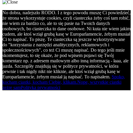
No dobra, nadejszło RODO. I z tego powodu muszę Ci powiedzieć,
że strona wykorzystuje cookies, czyli ciasteczka żeby coś tam robić,
nie wiem za bardzo co, ale to się pasie na Twoich danych
osobowych, bo ciasteczka to dane osobowe. Ni kuta nie wiem jakim
cudem, ale ktoś wziął grubą kasę w Europarlamencie, żebym musiał
Ci to napisać. To piszę. Te ciasteczka są jeszcze wykorzystywane
do "korzystania z narzędzi analitycznych, reklamowych i
społecznościowych", co też Ci muszę napisać. Do tego jeśli mnie
skomentujesz, to się okaże, że pod wpisem pojawi się Twój
komentarz np. z adresem mailowym albo inną informacją - łaaa, ale
jazda. Szczegóły znajdują się w polityce prywatności, w która
pewnie i tak nigdy nikt nie kliknie, ale ktoś wziął grubą kasę w
Europarlamencie, żebym musiał ją napisać. To napisałem.
Spoko,
kocham ciastki, kocham Ciebie, klikam.
Nope, wszystkie ciastki
zeżrę sam
Polityka prywatności