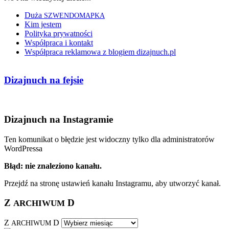
Duża
SZWENDOMAPKA
Kim jestem
Polityka prywatności
Współpraca i kontakt
Współpraca reklamowa z blogiem dizajnuch.pl
Dizajnuch na fejsie
Dizajnuch na Instagramie
Ten komunikat o błędzie jest widoczny tylko dla administratorów
WordPressa
Błąd: nie znaleziono kanału.
Przejdź na stronę ustawień kanału Instagramu, aby utworzyć kanał.
Z
D
ARCHIWUM
Z
D
ARCHIWUM