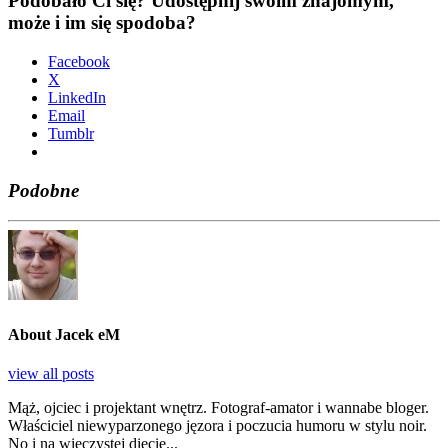
Podobało Ci się? Udostępnij swoim znajomym,
może i im się spodoba?
Face­bo­ok
X
Lin­ke­dIn
Ema­il
Tum­blr
Podobne
About Jacek eM
view all posts
Mąż, ojciec i projektant wnętrz. Fotograf-amator i wannabe bloger.
Właściciel niewyparzonego jęzora i poczucia humoru w stylu noir.
No i na wieczystej diecie...