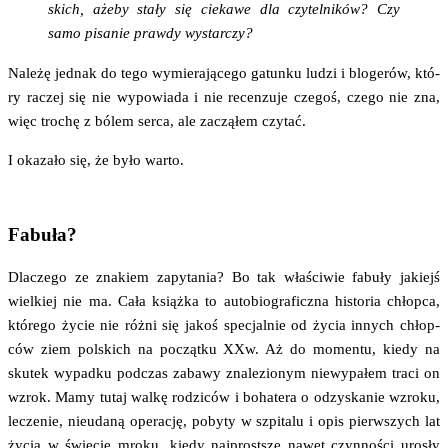
skich, aże­by sta­ły się cie­ka­we dla czy­tel­ni­ków? Czy
samo pisa­nie praw­dy wystarczy?
Nale­żę jed­nak do tego wymie­ra­ją­ce­go gatun­ku ludzi i blo­ge­rów, któ­
ry raczej się nie wypo­wia­da i nie recen­zu­je cze­goś, cze­go nie zna,
więc tro­chę z bólem ser­ca, ale zaczą­łem czytać.
I oka­za­ło się, że było warto.
Fabuła?
Dla­cze­go ze zna­kiem zapy­ta­nia? Bo tak wła­ści­wie fabu­ły jakiejś
wiel­kiej nie ma. Cała książ­ka to auto­bio­gra­ficz­na histo­ria chłop­ca,
któ­re­go życie nie róż­ni się jakoś spe­cjal­nie od życia innych chłop­
ców ziem pol­skich na począt­ku XXw. Aż do momen­tu, kie­dy na
sku­tek wypad­ku pod­czas zaba­wy zna­le­zio­nym nie­wy­pa­łem tra­ci on
wzrok. Mamy tutaj wal­kę rodzi­ców i boha­te­ra o odzy­ska­nie wzro­ku,
lecze­nie, nie­uda­ną ope­ra­cję, poby­ty w szpi­ta­lu i opis pierw­szych lat
życia w świe­cie mro­ku, kie­dy naj­prost­sze nawet czyn­no­ści uro­sły