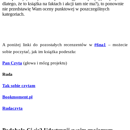
dla­te­go, że to książ­ka na fak­tach i akcji tam nie ma?), to ponow­nie
nie przed­sta­wię Wam oce­ny punk­to­wej w poszcze­gól­nych
kategoriach.
A poni­żej lin­ki do pozo­sta­łych recen­zen­tów w
#6na1
– może­cie
sobie poczy­tać, jak im książ­ka podeszła:
Pan Czy­ta
(gło­wa i mózg projektu)
Ruda
Tak sobie czytam
Bookmoment.pl
Ruda­czy­ta