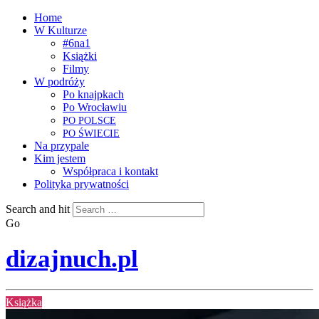
Home
W Kulturze
#6na1
Książki
Filmy
W podróży
Po knajpkach
Po Wrocławiu
PO
POLSCE
PO
ŚWIECIE
Na przypale
Kim jestem
Współpraca i kontakt
Polityka prywatności
Search and hit
Go
dizajnuch.pl
Książka