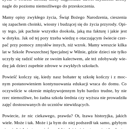
nagle do pozio­mu nie­moż­li­we­go do przeskoczenia.
Mamy opi­sy zwy­kłe­go życia, Świąt Boże­go Naro­dze­nia, cie­sze­nia
się zapa­chem cho­in­ki, wio­sny i budzą­cej się do życia przy­ro­dy. Opi­
sy tego, jak pach­nie wszyst­ko dooko­ła, jaką ma fak­tu­rę i jakie jest
w doty­ku. Jak od tej pory trze­ba wie­dzę o ota­cza­ją­cym świe­cie czer­
pać przy pomo­cy zmy­słów innych, niż wzrok. Mamy wresz­cie kil­ka
lat w Szko­le Powszech­nej Spe­cjal­nej w Wil­nie, gdzie dzie­ci nie tyl­ko
uczy­ły się radzić sobie ze swo­im kalec­twem, ale też zdo­by­wa­ły wie­
dzę jak dzie­ci zupeł­nie zdro­we w zwy­kłych szkołach.
Powieść koń­czy się, kie­dy nasz boha­ter tę szko­łę koń­czy i z moc­
nym posta­no­wie­niem kon­ty­nu­owa­nia edu­ka­cji wra­ca do domu. Co
oczy­wi­ście w okre­sie mię­dzy­wo­jen­nym było bar­dzo trud­ne, by nie
rzec nie­moż­li­we, bo żad­na szko­ła śred­nia czy wyż­sza nie pro­wa­dzi­ła
zajęć dosto­so­wa­nych do uczniów niewidzących.
Powie­cie, że nic cie­ka­we­go, praw­da? Ot, łza­wa histo­ryj­ka, jakich
wie­le. Może i tak. Może i ja bym do niej pod­szedł tak samo, gdy­bym