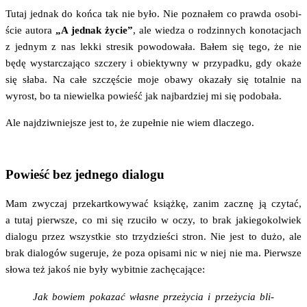
Tutaj jed­nak do koń­ca tak nie było. Nie pozna­łem co praw­da oso­bi­
ście auto­ra
„A jed­nak życie”
, ale wie­dza o rodzin­nych kono­ta­cjach
z jed­nym z nas lek­ki stre­sik powo­do­wa­ła.
Bałem się tego, że nie
będę wystar­cza­ją­co szcze­ry i obiek­tyw­ny w przy­pad­ku, gdy oka­że
się sła­ba. Na całe szczę­ście moje oba­wy oka­za­ły się total­nie na
wyrost, bo ta nie­wiel­ka powieść jak naj­bar­dziej mi się podobała.
Ale naj­dziw­niej­sze jest to, że zupeł­nie nie wiem dlaczego.
Powieść bez jednego dialogu
Mam zwy­czaj prze­kart­ko­wy­wać książ­kę, zanim zacznę ją czy­tać,
a tutaj pierw­sze, co mi się rzu­ci­ło w oczy, to brak jakie­go­kol­wiek
dia­lo­gu przez wszyst­kie sto trzy­dzie­ści stron. Nie jest to dużo, ale
brak dia­lo­gów suge­ru­je, że poza opi­sa­mi nic w niej nie ma. Pierw­sze
sło­wa też jakoś nie były wybit­nie zachęcające:
Jak bowiem poka­zać wła­sne prze­ży­cia i prze­ży­cia bli­