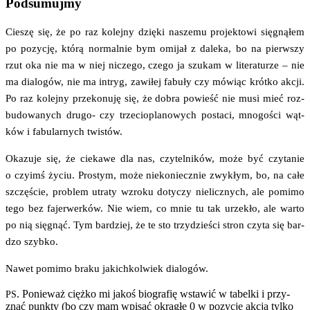
Podsumujmy
Cie­szę się, że po raz kolej­ny dzię­ki nasze­mu pro­jek­to­wi się­gną­łem
po pozy­cję, któ­rą nor­mal­nie bym omi­jał z dale­ka, bo na pierw­szy
rzut oka nie ma w niej nicze­go, cze­go ja szu­kam w lite­ra­tu­rze – nie
ma dia­lo­gów, nie ma intryg, zawi­łej fabu­ły czy mówiąc krót­ko akcji.
Po raz kolej­ny prze­ko­nu­ję się, że dobra powieść nie musi mieć roz­
bu­do­wa­nych dru­­go- czy trze­cio­pla­no­wych posta­ci, mno­go­ści wąt­
ków i fabu­lar­nych twistów.
Oka­zu­je się, że cie­ka­we dla nas, czy­tel­ni­ków, może być czy­ta­nie
o czy­imś życiu. Pro­stym, może nie­ko­niecz­nie zwy­kłym, bo, na całe
szczę­ście, pro­blem utra­ty wzro­ku doty­czy nie­licz­nych, ale pomi­mo
tego bez fajer­wer­ków. Nie wiem, co mnie tu tak urze­kło, ale war­to
po nią się­gnąć. Tym bar­dziej, że te sto trzy­dzie­ści stron czy­ta się bar­
dzo szybko.
Nawet pomi­mo bra­ku jakich­kol­wiek dialogów.
. Ponie­waż cięż­ko mi jakoś bio­gra­fię wsta­wić w tabel­ki i przy­
PS
znać punk­ty (bo czy mam wpi­sać okrą­głe 0 w pozy­cję akcja tyl­ko