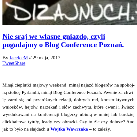
Nie sraj we własne gniazdo, czyli
pogadajmy o Blog Conference Poznań.
By
Jacek eM
//
29 maja, 2017
Tweet
Share
Minął cie­plut­ki majo­wy week­end, minął najazd blo­ge­rów na spo­koj­
ną sto­li­cę Pyr­lan­dii, minął Blog Con­fe­ren­ce Poznań. Pew­nie za chwi­
lę zaroi się od prze­róż­nych rela­cji, dobrych rad, kon­struk­tyw­nych
wnio­sków, hej­tów, narze­kań i słów zachwy­tu, któ­re cwa­ni i świe­żo
wyedu­ko­wa­ni na kon­fe­ren­cji blo­ge­rzy ubio­rą w mniej lub bar­dziej
click­ba­ito­we tytu­ły, leady czy obraz­ki. Czy to źle czy dobrze? Ano
jak to było na slaj­dach u
Wojt­ka Waw­rza­ka
– to zależy.