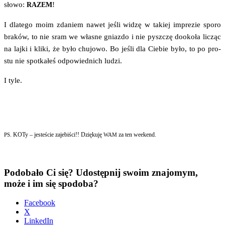
sło­wo:
!
RAZEM
I dla­te­go moim zda­niem nawet jeśli widzę w takiej impre­zie spo­ro
bra­ków, to nie sram we wła­sne gniaz­do i nie pysz­czę dooko­ła licząc
na laj­ki i kli­ki, że było chu­jo­wo. Bo jeśli dla Cie­bie było, to po pro­
stu nie spo­tka­łeś odpo­wied­nich ludzi.
I tyle.
. KOTy – jeste­ście zaje­bi­ści!! Dzię­ku­ję
za ten weekend.
PS
WAM
Podobało Ci się? Udostępnij swoim znajomym,
może i im się spodoba?
Face­bo­ok
X
Lin­ke­dIn