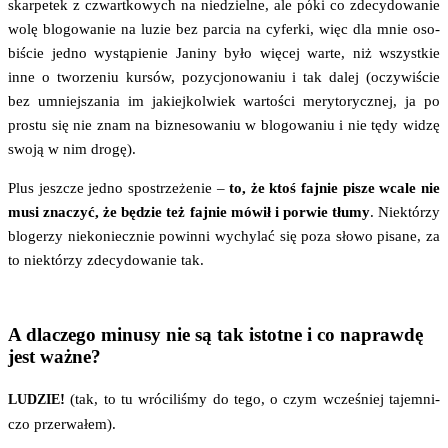
skar­pe­tek z czwart­ko­wych na nie­dziel­ne, ale póki co zde­cy­do­wa­nie
wolę blo­go­wa­nie na luzie bez par­cia na cyfer­ki, więc dla mnie oso­
bi­ście jed­no wystą­pie­nie Jani­ny było wię­cej war­te, niż wszyst­kie
inne o two­rze­niu kur­sów, pozy­cjo­no­wa­niu i tak dalej (oczy­wi­ście
bez umniej­sza­nia im jakiej­kol­wiek war­to­ści mery­to­rycz­nej, ja po
pro­stu się nie znam na biz­ne­so­wa­niu w blo­go­wa­niu i nie tędy widzę
swo­ją w nim drogę).
Plus jesz­cze jed­no spo­strze­że­nie –
to, że ktoś faj­nie pisze wca­le nie
musi zna­czyć, że będzie też faj­nie mówił i porwie tłu­my
. Nie­któ­rzy
blo­ge­rzy nie­ko­niecz­nie powin­ni wychy­lać się poza sło­wo pisa­ne, za
to nie­któ­rzy zde­cy­do­wa­nie tak.
A dlaczego minusy nie są tak istotne i co naprawdę
jest ważne?
!
(tak, to tu wró­ci­li­śmy do tego, o czym wcze­śniej tajem­ni­
LUDZIE
czo przerwałem).