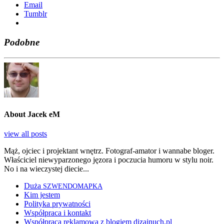
Ema­il
Tum­blr
Podobne
About Jacek eM
view all posts
Mąż, ojciec i projektant wnętrz. Fotograf-amator i wannabe bloger.
Właściciel niewyparzonego jęzora i poczucia humoru w stylu noir.
No i na wieczystej diecie...
Duża
SZWENDOMAPKA
Kim jestem
Polityka prywatności
Współpraca i kontakt
Współpraca reklamowa z blogiem dizajnuch.pl