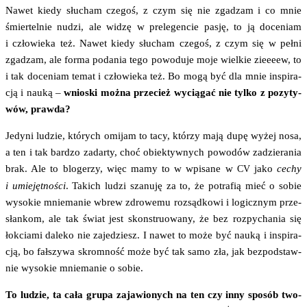
Nawet kie­dy słu­cham cze­goś, z czym się nie zga­dzam i co mnie
śmier­tel­nie nudzi, ale widzę w pre­le­gen­cie pasję, to ją doce­niam
i czło­wie­ka też. Nawet kie­dy słu­cham cze­goś, z czym się w peł­ni
zga­dzam, ale for­ma poda­nia tego powo­du­je moje wiel­kie zie­eeew, to
i tak doce­niam temat i czło­wie­ka też. Bo mogą być dla mnie inspi­ra­
cją i nauką –
wnio­ski moż­na prze­cież wycią­gać nie tyl­ko z pozy­ty­
wów, prawda?
Jedy­ni ludzie, któ­rych omi­jam to tacy, któ­rzy mają dupę wyżej nosa,
a ten i tak bar­dzo zadar­ty, choć obiek­tyw­nych powo­dów zadzie­ra­nia
brak. Ale to blo­ge­rzy, więc mamy to w wpi­sa­ne w
jako
cechy
CV
i umie­jęt­no­ści
. Takich ludzi sza­nu­ję za to, że potra­fią mieć o sobie
wyso­kie mnie­ma­nie wbrew zdro­we­mu roz­sąd­ko­wi i logicz­nym prze­
słan­kom, ale tak świat jest skon­stru­owa­ny, że bez roz­py­cha­nia się
łok­cia­mi dale­ko nie zaje­dziesz. I nawet to może być nauką i inspi­ra­
cją, bo fał­szy­wa skrom­ność może być tak samo zła, jak bez­pod­staw­
nie wyso­kie mnie­ma­nie o sobie.
To ludzie, ta cała gru­pa zaja­wio­nych na ten czy inny spo­sób two­