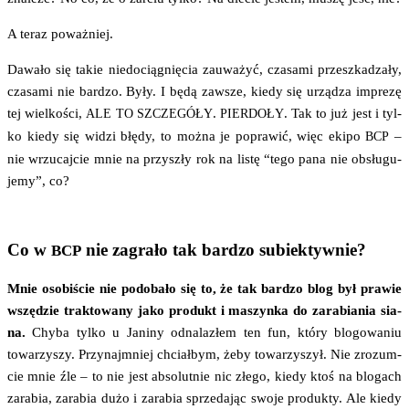
A teraz poważniej.
Dawa­ło się takie nie­do­cią­gnię­cia zauwa­żyć, cza­sa­mi prze­szka­dza­ły,
cza­sa­mi nie bar­dzo. Były. I będą zawsze, kie­dy się urzą­dza impre­zę
tej wiel­ko­ści,
.
. Tak to już jest i tyl­
ALE
TO
SZCZEGÓŁY
PIERDOŁY
ko kie­dy się widzi błę­dy, to moż­na je popra­wić, więc eki­po
–
BCP
nie wrzu­caj­cie mnie na przy­szły rok na listę “tego pana nie obsłu­gu­
je­my”, co?
Co w
nie zagrało tak bardzo subiektywnie?
BCP
Mnie oso­bi­ście nie podo­ba­ło się to, że tak bar­dzo blog był pra­wie
wszę­dzie trak­to­wa­ny jako pro­dukt i maszyn­ka do zara­bia­nia sia­
na.
Chy­ba tyl­ko u Jani­ny odna­la­złem ten fun, któ­ry blo­go­wa­niu
towa­rzy­szy. Przy­naj­mniej chciał­bym, żeby towa­rzy­szył. Nie zro­zum­
cie mnie źle – to nie jest abso­lut­nie nic złe­go, kie­dy ktoś na blo­gach
zara­bia, zara­bia dużo i zara­bia sprze­da­jąc swo­je pro­duk­ty. Ale kie­dy