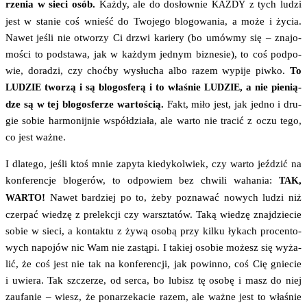
rze­nia w sie­ci osób.
Każ­dy, ale do dosłow­nie
z tych ludzi
KAŻDY
jest w sta­nie coś wnieść do Two­je­go blo­go­wa­nia, a może i życia.
Nawet jeśli nie otwo­rzy Ci drzwi karie­ry (bo umów­my się – zna­jo­
mo­ści to pod­sta­wa, jak w każ­dym jed­nym biz­ne­sie), to coś pod­po­
wie, dora­dzi, czy choć­by wysłu­cha albo razem wypi­je piw­ko.
To
two­rzą i są blo­gos­fe­rą i to wła­śnie
, a nie pie­nią­
LUDZIE
LUDZIE
dze są w tej blo­gos­fe­rze war­to­ścią.
Fakt, miło jest, jak jed­no i dru­
gie sobie har­mo­nij­nie współ­dzia­ła, ale war­to nie tra­cić z oczu tego,
co jest ważne.
I dla­te­go, jeśli ktoś mnie zapy­ta kie­dy­kol­wiek, czy war­to jeź­dzić na
kon­fe­ren­cje blo­ge­rów, to odpo­wiem bez chwi­li waha­nia:
,
TAK
!
Nawet bar­dziej po to, żeby pozna­wać nowych ludzi niż
WARTO
czer­pać wie­dzę z pre­lek­cji czy warsz­ta­tów. Taką wie­dzę znaj­dzie­cie
sobie w sie­ci, a kon­tak­tu z żywą oso­bą przy kil­ku łykach pro­cen­to­
wych napo­jów nic Wam nie zastą­pi. I takiej oso­bie możesz się wyża­
lić, że coś jest nie tak na kon­fe­ren­cji, jak powin­no, coś Cię gnie­cie
i uwie­ra. Tak szcze­rze, od ser­ca, bo lubisz tę oso­bę i masz do niej
zaufa­nie – wiesz, że pona­rze­ka­cie razem, ale waż­ne jest to wła­śnie