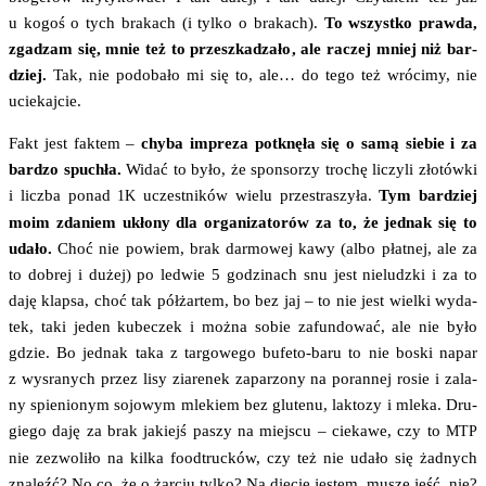
u kogoś o tych bra­kach (i tyl­ko o bra­kach).
To wszyst­ko praw­da,
zga­dzam się, mnie też to prze­szka­dza­ło, ale raczej mniej niż bar­
dziej.
Tak, nie podo­ba­ło mi się to, ale… do tego też wró­ci­my, nie
uciekajcie.
Fakt jest fak­tem –
chy­ba impre­za potknę­ła się o samą sie­bie i za
bar­dzo spu­chła.
Widać to było, że spon­so­rzy tro­chę liczy­li zło­tów­ki
i licz­ba ponad
uczest­ni­ków wie­lu prze­stra­szy­ła.
Tym bar­dziej
1K
moim zda­niem ukło­ny dla orga­ni­za­to­rów za to, że jed­nak się to
uda­ło.
Choć nie powiem, brak dar­mo­wej kawy (albo płat­nej, ale za
to dobrej i dużej) po led­wie 5 godzi­nach snu jest nie­ludz­ki i za to
daję klap­sa, choć tak pół­żar­tem, bo bez jaj – to nie jest wiel­ki wyda­
tek, taki jeden kube­czek i moż­na sobie zafun­do­wać, ale nie było
gdzie. Bo jed­nak taka z tar­go­we­go bufe­to-baru to nie boski napar
z wysra­nych przez lisy zia­re­nek zapa­rzo­ny na poran­nej rosie i zala­
ny spie­nio­nym sojo­wym mle­kiem bez glu­te­nu, lak­to­zy i mle­ka. Dru­
gie­go daję za brak jakiejś paszy na miej­scu – cie­ka­we, czy to
MTP
nie zezwo­li­ło na kil­ka food­truc­ków, czy też nie uda­ło się żad­nych
zna­leźć? No co, że o żar­ciu tyl­ko? Na die­cie jestem, muszę jeść, nie?