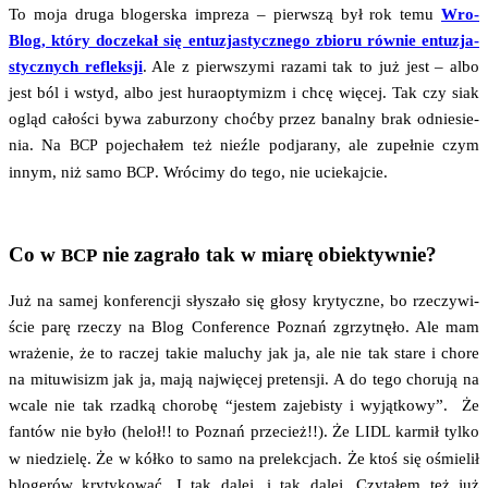
To moja dru­ga blo­ger­ska impre­za – pierw­szą był rok temu
Wro­
Blog, któ­ry docze­kał się entu­zja­stycz­ne­go zbio­ru rów­nie entu­zja­
stycz­nych reflek­sji
. Ale z pierw­szy­mi raza­mi tak to już jest – albo
jest ból i wstyd, albo jest hura­op­ty­mizm i chcę wię­cej. Tak czy siak
ogląd cało­ści bywa zabu­rzo­ny choć­by przez banal­ny brak odnie­sie­
nia. Na
poje­cha­łem też nie­źle pod­ja­ra­ny, ale zupeł­nie czym
BCP
innym, niż samo
. Wró­ci­my do tego, nie uciekajcie.
BCP
Co w
nie zagrało tak w miarę obiektywnie?
BCP
Już na samej kon­fe­ren­cji sły­sza­ło się gło­sy kry­tycz­ne, bo rze­czy­wi­
ście parę rze­czy na Blog Con­fe­ren­ce Poznań zgrzyt­nę­ło. Ale mam
wra­że­nie, że to raczej takie malu­chy jak ja, ale nie tak sta­re i cho­re
na mitu­wi­sizm jak ja, mają naj­wię­cej pre­ten­sji. A do tego cho­ru­ją na
wca­le nie tak rzad­ką cho­ro­bę “jestem zaje­bi­sty i wyjąt­ko­wy”. Że
fan­tów nie było (heloł!! to Poznań prze­cież!!). Że
kar­mił tyl­ko
LIDL
w nie­dzie­lę. Że w kół­ko to samo na pre­lek­cjach. Że ktoś się ośmie­lił
blo­ge­rów kry­ty­ko­wać. I tak dalej, i tak dalej. Czy­ta­łem też już