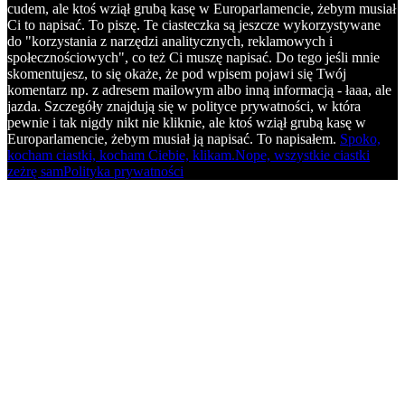
cudem, ale ktoś wziął grubą kasę w Europarlamencie, żebym musiał
Ci to napisać. To piszę. Te ciasteczka są jeszcze wykorzystywane
do "korzystania z narzędzi analitycznych, reklamowych i
społecznościowych", co też Ci muszę napisać. Do tego jeśli mnie
skomentujesz, to się okaże, że pod wpisem pojawi się Twój
komentarz np. z adresem mailowym albo inną informacją - łaaa, ale
jazda. Szczegóły znajdują się w polityce prywatności, w która
pewnie i tak nigdy nikt nie kliknie, ale ktoś wziął grubą kasę w
Europarlamencie, żebym musiał ją napisać. To napisałem.
Spoko,
kocham ciastki, kocham Ciebie, klikam.
Nope, wszystkie ciastki
zeżrę sam
Polityka prywatności