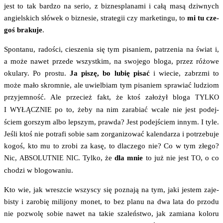
jest to tak bar­dzo na serio, z biz­ne­spla­na­mi i całą masą dziw­nych
angiel­skich słó­wek o biz­ne­sie, stra­te­gii czy mar­ke­tin­gu, to
mi tu cze­
goś bra­ku­je
.
Spon­ta­nu, rado­ści, cie­sze­nia się tym pisa­niem, patrze­nia na świat i,
a może nawet przede wszyst­kim, na swo­je­go blo­ga, przez różo­we
oku­la­ry. Po pro­stu.
Ja piszę, bo lubię pisać
i wie­cie, zabrzmi to
może mało skrom­nie, ale uwiel­biam tym pisa­niem spra­wiać ludziom
przy­jem­ność. Ale prze­cież fakt, że ktoś zało­żył blo­ga
TYLKO
I
po to, żeby na nim zara­biać wca­le nie jest podej­
WYŁĄCZNIE
ściem gor­szym albo lep­szym, praw­da? Jest podej­ściem innym. I tyle.
Jeśli ktoś nie potra­fi sobie sam zor­ga­ni­zo­wać kalen­da­rza i potrze­bu­je
kogoś, kto mu to zro­bi za kasę, to dla­cze­go nie? Co w tym złe­go?
Nic,
. Tyl­ko, że
dla mnie
to już nie jest
, o co
ABSOLUTNIE
NIC
TO
cho­dzi w blogowaniu.
Kto wie, jak wresz­cie wszy­scy się pozna­ją na tym, jaki jestem zaje­
bi­sty i zaro­bię mili­jo­ny monet, to bez pla­nu na dwa lata do przo­du
nie pozwo­lę sobie nawet na takie sza­leń­stwo, jak zamia­na kolo­ru