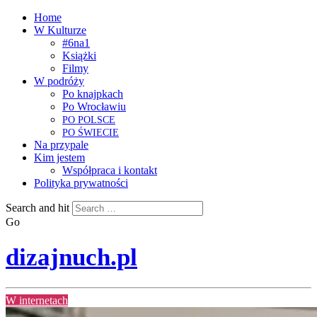
Home
W Kulturze
#6na1
Książki
Filmy
W podróży
Po knajpkach
Po Wrocławiu
PO
POLSCE
PO
ŚWIECIE
Na przypale
Kim jestem
Współpraca i kontakt
Polityka prywatności
Search and hit
Go
dizajnuch.pl
W internetach