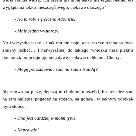
wyglą­da na lek­ko nie­szczę­śli­we­go, cie­ka­we dlaczego?
- No to robi się cia­sno Adonisie.
- Mnie jed­na wystarczy.
No i wszyst­ko jasne – i tak mu nie sta­je, a tu jesz­cze trze­ba na dwie
zmia­ny jechać… I naj­wy­raź­niej do takie­go wnio­sku nasz pięk­niś
docho­dzi, bo przej­mu­je ini­cja­ty­wę i spła­wia deli­kat­nie Cherry.
- Mogę poroz­ma­wiać sam na sam z Nandą?
Idą zno­wu na pla­żę, dep­czą te cho­ler­ne muszel­ki, bo prze­cież sam
na sam naj­le­piej poga­dać na sto­ją­co, na gola­sa i w peł­nym tro­pi­kal­
nym słońcu.
- Ona jest bar­dziej w moim typie.
- Napraw­dę?