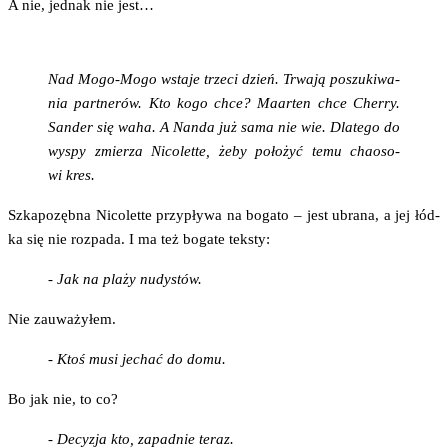
A nie, jed­nak nie jest…
Nad Mogo-Mogo wsta­je trze­ci dzień. Trwa­ją poszu­ki­wa­
nia part­ne­rów. Kto kogo chce? Maar­ten chce Cher­ry.
San­der się waha. A Nan­da już sama nie wie. Dla­te­go do
wyspy zmie­rza Nico­let­te, żeby poło­żyć temu cha­oso­
wi kres.
Szka­po­zęb­na Nico­let­te przy­pły­wa na boga­to – jest ubra­na, a jej łód­
ka się nie roz­pa­da. I ma też boga­te teksty:
- Jak na pla­ży nudystów.
Nie zauwa­ży­łem.
- Ktoś musi jechać do domu.
Bo jak nie, to co?
- Decy­zja kto, zapad­nie teraz.