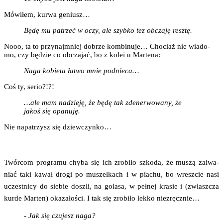
Mówi­łem, kur­wa geniusz…
Będę mu patrzeć w oczy, ale szyb­ko tez obcza­ję resztę.
Nooo, ta to przy­naj­mniej dobrze kom­bi­nu­je… Cho­ciaż nie wia­do­
mo, czy będzie co obcza­jać, bo z kolei u Martena:
Naga kobie­ta łatwo mnie podnieca…
Coś ty, serio?!?!
…ale mam nadzie­ję, że będę tak zde­ner­wo­wa­ny, że
jakoś się opanuję.
Nie napa­trzysz się dziewczynko…
Twór­com pro­gra­mu chy­ba się ich zro­bi­ło szko­da, że muszą zaiwa­
niać taki kawał dro­gi po muszel­kach i w pia­chu, bo wresz­cie nasi
uczest­ni­cy do sie­bie doszli, na gola­sa, w peł­nej kra­sie i (zwłasz­cza
kur­de Mar­ten) oka­za­ło­ści. I tak się zro­bi­ło lek­ko niezręcznie…
- Jak się czu­jesz naga?