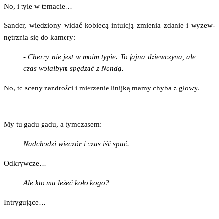
No, i tyle w temacie…
San­der, wie­dzio­ny widać kobie­cą intu­icją zmie­nia zda­nie i wyzew­
nętrz­nia się do kamery:
- Cher­ry nie jest w moim typie. To faj­na dziew­czy­na, ale
czas wolał­bym spę­dzać z Nandą.
No, to sce­ny zazdro­ści i mie­rze­nie linij­ką mamy chy­ba z głowy.
My tu gadu gadu, a tymczasem:
Nad­cho­dzi wie­czór i czas iść spać.
Odkryw­cze…
Ale kto ma leżeć koło kogo?
Intry­gu­ją­ce…