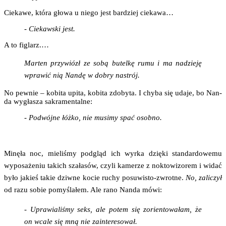
Cie­ka­we, któ­ra gło­wa u nie­go jest bar­dziej ciekawa…
- Cie­kaw­ski jest.
A to figlarz.…
Mar­ten przy­wiózł ze sobą butel­kę rumu i ma nadzie­ję
wpra­wić nią Nan­dę w dobry nastrój.
No pew­nie – kobi­ta upi­ta, kobi­ta zdo­by­ta. I chy­ba się uda­je, bo Nan­
da wygła­sza sakramentalne:
- Podwój­ne łóż­ko, nie musi­my spać osobno.
Minę­ła noc, mie­li­śmy pod­gląd ich wyrka dzię­ki stan­dar­do­we­mu
wypo­sa­że­niu takich sza­ła­sów, czy­li kame­rze z nok­to­wi­zo­rem i widać
było jakieś takie dziw­ne kocie ruchy posu­wi­sto-zwrot­ne.
No, zali­czył
od razu sobie pomy­śla­łem. Ale rano Nan­da mówi:
- Upra­wia­li­śmy seks, ale potem się zorien­to­wa­łam, że
on wca­le się mną nie zainteresował.