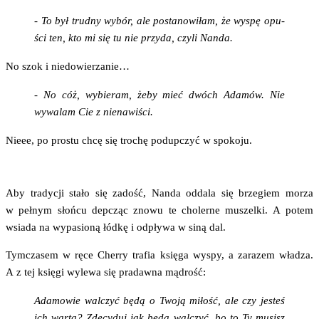
- To był trud­ny wybór, ale posta­no­wi­łam, że wyspę opu­
ści ten, kto mi się tu nie przy­da, czy­li Nanda.
No szok i niedowierzanie…
- No cóż, wybie­ram, żeby mieć dwóch Ada­mów. Nie
wywa­lam Cie z nienawiści.
Nie­ee, po pro­stu chcę się tro­chę podup­czyć w spokoju.
Aby tra­dy­cji sta­ło się zadość, Nan­da odda­la się brze­giem morza
w peł­nym słoń­cu dep­cząc zno­wu te cho­ler­ne muszel­ki. A potem
wsia­da na wypa­sio­ną łód­kę i odpły­wa w siną dal.
Tym­cza­sem w ręce Cher­ry tra­fia księ­ga wyspy, a zara­zem wła­dza.
A z tej księ­gi wyle­wa się pra­daw­na mądrość:
Ada­mo­wie wal­czyć będą o Two­ją miłość, ale czy jesteś
ich war­ta? Zde­cy­duj jak będą wal­czyć, bo to Ty musisz