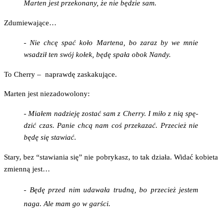
Mar­ten jest prze­ko­na­ny, że nie będzie sam.
Zdu­mie­wa­ją­ce…
- Nie chcę spać koło Mar­te­na, bo zaraz by we mnie
wsa­dził ten swój kołek, będę spa­ła obok Nandy.
To Cher­ry – napraw­dę zaskakujące.
Mar­ten jest niezadowolony:
- Mia­łem nadzie­ję zostać sam z Cher­ry. I miło z nią spę­
dzić czas. Panie chcą nam coś prze­ka­zać. Prze­cież nie
będę się stawiać.
Sta­ry, bez “sta­wia­nia się” nie pobry­kasz, to tak dzia­ła. Widać kobie­ta
zmien­ną jest…
- Będę przed nim uda­wa­ła trud­ną, bo prze­cież jestem
naga. Ale mam go w garści.