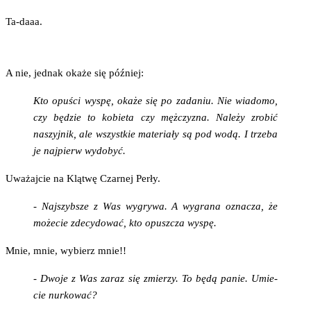
Ta-daaa.
A nie, jed­nak oka­że się później:
Kto opu­ści wyspę, oka­że się po zada­niu. Nie wia­do­mo,
czy będzie to kobie­ta czy męż­czy­zna. Nale­ży zro­bić
naszyj­nik, ale wszyst­kie mate­ria­ły są pod wodą. I trze­ba
je naj­pierw wydobyć.
Uwa­żaj­cie na Klą­twę Czar­nej Perły.
- Naj­szyb­sze z Was wygry­wa. A wygra­na ozna­cza, że
może­cie zde­cy­do­wać, kto opusz­cza wyspę.
Mnie, mnie, wybierz mnie!!
- Dwo­je z Was zaraz się zmie­rzy. To będą panie. Umie­
cie nurkować?