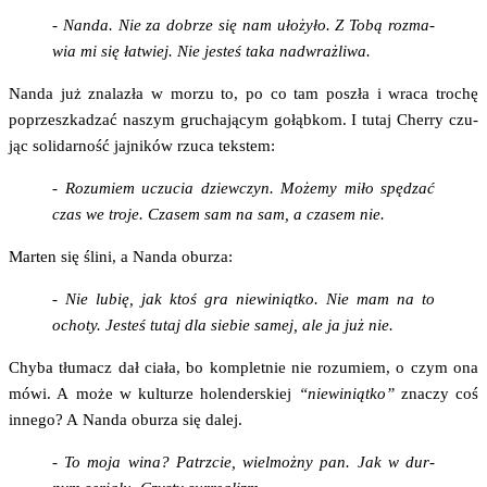
- Nan­da. Nie za dobrze się nam uło­ży­ło. Z Tobą roz­ma­
wia mi się łatwiej. Nie jesteś taka nadwrażliwa.
Nan­da już zna­la­zła w morzu to, po co tam poszła i wra­ca tro­chę
poprzesz­ka­dzać naszym gru­cha­ją­cym gołąb­kom. I tutaj Cher­ry czu­
jąc soli­dar­ność jaj­ni­ków rzu­ca tekstem:
- Rozu­miem uczu­cia dziew­czyn. Może­my miło spę­dzać
czas we tro­je. Cza­sem sam na sam, a cza­sem nie.
Mar­ten się śli­ni, a Nan­da oburza:
- Nie lubię, jak ktoś gra nie­wi­niąt­ko. Nie mam na to
ocho­ty. Jesteś tutaj dla sie­bie samej, ale ja już nie.
Chy­ba tłu­macz dał cia­ła, bo kom­plet­nie nie rozu­miem, o czym ona
mówi. A może w kul­tu­rze holen­der­skiej
“nie­wi­niąt­ko”
zna­czy coś
inne­go? A Nan­da obu­rza się dalej.
- To moja wina? Patrz­cie, wiel­moż­ny pan. Jak w dur­