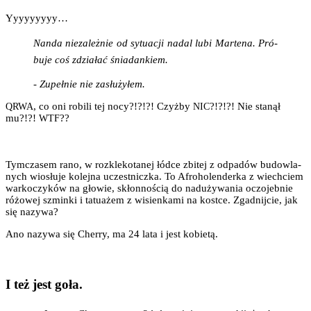
Yyy­y­y­y­y­yy…
Nan­da nie­za­leż­nie od sytu­acji nadal lubi Mar­te­na. Pró­
bu­je coś zdzia­łać śniadankiem.
- Zupeł­nie nie zasłużyłem.
, co oni robi­li tej nocy?!?!?! Czyż­by
?!?!?! Nie sta­nął
QRWA
NIC
mu?!?!
??
WTF
Tym­cza­sem rano, w roz­kle­ko­ta­nej łód­ce zbi­tej z odpa­dów budow­la­
nych wio­słu­je kolej­na uczest­nicz­ka. To Afro­ho­len­der­ka z wiech­ciem
war­ko­czy­ków na gło­wie, skłon­no­ścią do nad­uży­wa­nia oczo­jeb­nie
różo­wej szmin­ki i tatu­ażem z wisien­ka­mi na kost­ce. Zgad­nij­cie, jak
się nazywa?
Ano nazy­wa się Cher­ry, ma 24 lata i jest kobietą.
I też jest goła.