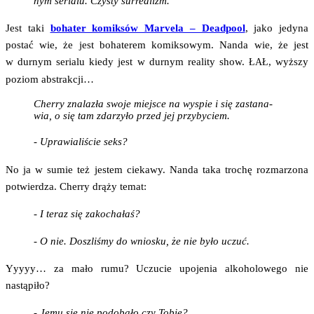
nym seria­lu. Czy­sty surrealizm.
Jest taki
boha­ter komik­sów Marve­la – Dead­po­ol
, jako jedy­na
postać wie, że jest boha­te­rem komik­so­wym. Nan­da wie, że jest
w dur­nym seria­lu kie­dy jest w dur­nym reali­ty show.
, wyż­szy
ŁAŁ
poziom abstrakcji…
Cher­ry zna­la­zła swo­je miej­sce na wyspie i się zasta­na­
wia, o się tam zda­rzy­ło przed jej przybyciem.
- Upra­wia­li­ście seks?
No ja w sumie też jestem cie­ka­wy. Nan­da taka tro­chę roz­ma­rzo­na
potwier­dza. Cher­ry drą­ży temat:
- I teraz się zakochałaś?
- O nie. Doszli­śmy do wnio­sku, że nie było uczuć.
Yyy­yy… za mało rumu? Uczu­cie upo­je­nia alko­ho­lo­we­go nie
nastąpiło?
- Jemu się nie podo­ba­ło czy Tobie?