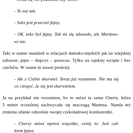
- To nie tak.
- Seks jest prze­cież fajny.
-
, seks był faj­ny. Tak mi się zda­wa­ło, ale Mar­te­no­
OK
wi nie.
Taki w sumie stan­dard w rela­cjach dam­sko-męskich jak na wiej­skiej
zaba­wie, pijes – dup­cys – pozu­cas. Tyl­ko na raj­skiej wyspie i bez
ciu­chów. W sumie to nawet prościej.
- Ale z Cie­bie skur­wiel. Teraz już rozu­miem. Nie ma się
co cie­szyć, że się jest skurwielem.
Ja na przy­kład nie rozu­miem, bo to mówi ta sama Cher­ry, któ­ra
5 minut wcze­śniej zachwy­ca­ła się maczu­gą Mar­te­na. Nan­da też
zmie­nia zda­nie odno­śnie swo­jej cze­ko­la­do­wej konkurentki.
- Cher­ry mówi wprost wszyst­ko, cenię to. Jest cał­
kiem fajna.