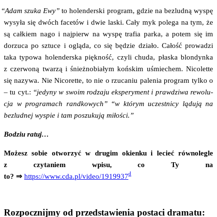
“
Adam szu­ka Ewy”
to holen­der­ski pro­gram, gdzie na bez­lud­ną wyspę
wysy­ła się dwóch face­tów i dwie laski. Cały myk pole­ga na tym, że
są cał­kiem nago i naj­pierw na wyspę tra­fia par­ka, a potem się im
dorzu­ca po sztu­ce i oglą­da, co się będzie dzia­ło. Całość pro­wa­dzi
taka typo­wa holen­der­ska pięk­ność, czy­li chu­da, pła­ska blon­dyn­ka
z czer­wo­ną twa­rzą i śnież­no­bia­łym koń­skim uśmie­chem. Nico­let­te
się nazy­wa. Nie Nico­ret­te, to nie o rzu­ca­niu pale­nia pro­gram tyl­ko o
– tu cyt.:
“jedy­ny w swo­im rodza­ju eks­pe­ry­ment i praw­dzi­wa rewo­lu­
cja w pro­gra­mach rand­ko­wych” “w któ­rym uczest­ni­cy lądu­ją na
bez­lud­nej wyspie i tam poszu­ku­ją miłości.”
Bodziu ratuj…
Możesz sobie otwo­rzyć w dru­gim okien­ku i lecieć rów­no­le­gle
z czy­ta­niem wpi­su, co Ty na
d
to? ⇒
https://www.cda.pl/video/1919937
Rozpocznijmy od przedstawienia postaci dramatu: