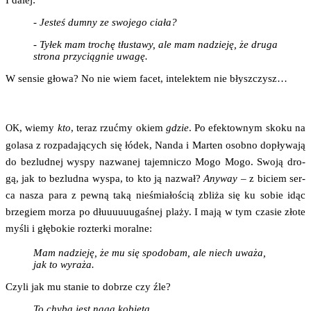
I dalej:
- Jesteś dum­ny ze swo­je­go ciała?
- Tyłek mam tro­chę tłu­sta­wy, ale mam nadzie­ję, że dru­ga
stro­na przy­cią­gnie uwagę.
W sen­sie gło­wa? No nie wiem facet, inte­lek­tem nie błyszczysz…
, wie­my
kto
, teraz rzuć­my okiem
gdzie
. Po efek­tow­nym sko­ku na
OK
gola­sa z roz­pa­da­ją­cych się łódek, Nan­da i Mar­ten osob­no dopły­wa­ją
do bez­lud­nej wyspy nazwa­nej tajem­ni­czo Mogo Mogo. Swo­ją dro­
gą, jak to bez­lud­na wyspa, to kto ją nazwał?
Any­way
– z biciem ser­
ca nasza para z pew­ną taką nie­śmia­ło­ścią zbli­ża się ku sobie idąc
brze­giem morza po dłu­uuuuuga­śnej pla­ży. I mają w tym cza­sie zło­te
myśli i głę­bo­kie roz­ter­ki moralne:
Mam nadzie­ję, że mu się spodo­bam, ale niech uwa­ża,
jak to wyraża.
Czy­li jak mu sta­nie to dobrze czy źle?
To chy­ba jest naga kobieta…