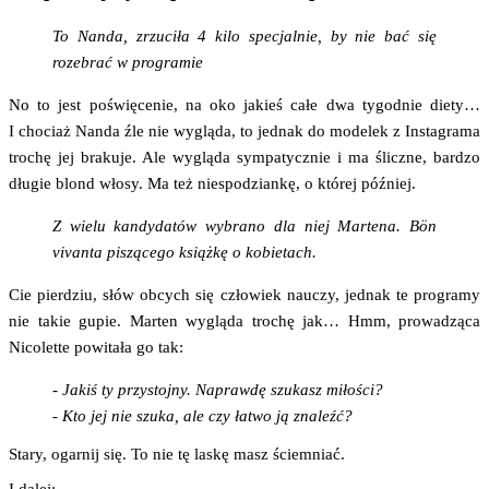
To Nan­da, zrzu­ci­ła 4 kilo spe­cjal­nie, by nie bać się
roze­brać w programie
No to jest poświę­ce­nie, na oko jakieś całe dwa tygo­dnie die­ty…
I cho­ciaż Nan­da źle nie wyglą­da, to jed­nak do mode­lek z Insta­gra­ma
tro­chę jej bra­ku­je. Ale wyglą­da sym­pa­tycz­nie i ma ślicz­ne, bar­dzo
dłu­gie blond wło­sy. Ma też nie­spo­dzian­kę, o któ­rej później.
Z wie­lu kan­dy­da­tów wybra­no dla niej Mar­te­na. Bön
vivan­ta piszą­ce­go książ­kę o kobietach.
Cie pier­dziu, słów obcych się czło­wiek nauczy, jed­nak te pro­gra­my
nie takie gupie. Mar­ten wyglą­da tro­chę jak… Hmm, pro­wa­dzą­ca
Nico­let­te powi­ta­ła go tak:
- Jakiś ty przy­stoj­ny. Napraw­dę szu­kasz miło­ści?
- Kto jej nie szu­ka, ale czy łatwo ją znaleźć?
Sta­ry, ogar­nij się. To nie tę laskę masz ściemniać.