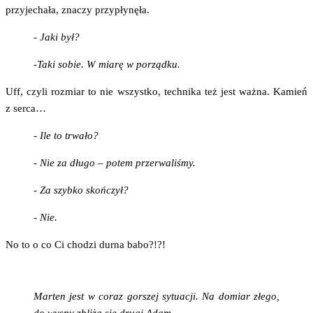
przy­je­cha­ła, zna­czy przypłynęła.
- Jaki był?
-Taki sobie. W mia­rę w porządku.
Uff, czy­li roz­miar to nie wszyst­ko, tech­ni­ka też jest waż­na. Kamień
z serca…
- Ile to trwało?
- Nie za dłu­go – potem przerwaliśmy.
- Za szyb­ko skończył?
- Nie.
No to o co Ci cho­dzi dur­na babo?!?!
Mar­ten jest w coraz gor­szej sytu­acji. Na domiar złe­go,
do wyspy zbli­ża się dru­gi Adam.