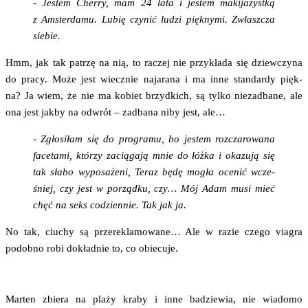
- Jestem Cher­ry, mam 24 lata i jestem maki­ja­żyst­ką
z Amster­da­mu. Lubię czy­nić ludzi pięk­ny­mi. Zwłasz­cza
siebie.
Hmm, jak tak patrzę na nią, to raczej nie przy­kła­da się dziew­czy­na
do pra­cy. Może jest wiecz­nie naja­ra­na i ma inne stan­dar­dy pięk­
na? Ja wiem, że nie ma kobiet brzyd­kich, są tyl­ko nie­zad­ba­ne, ale
ona jest jak­by na odwrót – zadba­na niby jest, ale…
- Zgło­si­łam się do pro­gra­mu, bo jestem roz­cza­ro­wa­na
face­ta­mi, któ­rzy zacią­ga­ją mnie do łóż­ka i oka­zu­ją się
tak sła­bo wypo­sa­że­ni, Teraz będę mogła oce­nić wcze­
śniej, czy jest w porząd­ku, czy… Mój Adam musi mieć
chęć na seks codzien­nie. Tak jak ja.
No tak, ciu­chy są prze­re­kla­mo­wa­ne… Ale w razie cze­go via­gra
podob­no robi dokład­nie to, co obiecuje.
Mar­ten zbie­ra na pla­ży kra­by i inne badzie­wia, nie wia­do­mo