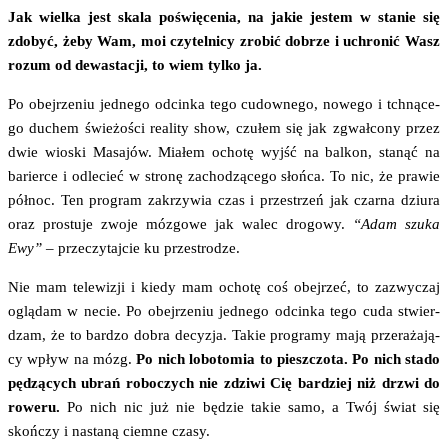
Jak wiel­ka jest ska­la poświę­ce­nia, na jakie jestem w sta­nie się
zdo­być, żeby Wam, moi czy­tel­ni­cy zro­bić dobrze i uchro­nić Wasz
rozum od dewa­sta­cji, to wiem tyl­ko ja.
Po obej­rze­niu jed­ne­go odcin­ka tego cudow­ne­go, nowe­go i tchną­ce­
go duchem świe­żo­ści reali­ty show, czu­łem się jak zgwał­co­ny przez
dwie wio­ski Masa­jów. Mia­łem ocho­tę wyjść na bal­kon, sta­nąć na
barier­ce i odle­cieć w stro­nę zacho­dzą­ce­go słoń­ca. To nic, że pra­wie
pół­noc. Ten pro­gram zakrzy­wia czas i prze­strzeń jak czar­na dziu­ra
oraz pro­stu­je zwo­je mózgo­we jak walec dro­go­wy.
“Adam szu­ka
Ewy”
– prze­czy­taj­cie ku przestrodze.
Nie mam tele­wi­zji i kie­dy mam ocho­tę coś obej­rzeć, to zazwy­czaj
oglą­dam w necie. Po obej­rze­niu jed­ne­go odcin­ka tego cuda stwier­
dzam, że to bar­dzo dobra decy­zja. Takie pro­gra­my mają prze­ra­ża­ją­
cy wpływ na mózg.
Po nich lobo­to­mia to piesz­czo­ta. Po nich sta­do
pędzą­cych ubrań robo­czych nie zdzi­wi Cię bar­dziej niż drzwi do
rowe­ru.
Po nich nic już nie będzie takie samo, a Twój świat się
skoń­czy i nasta­ną ciem­ne czasy.