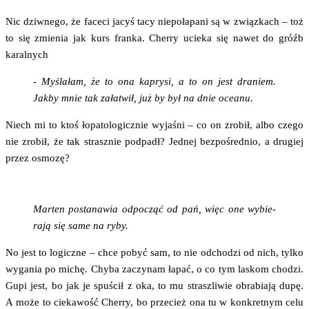
Nic dziw­ne­go, że face­ci jacyś tacy nie­po­ła­pa­ni są w związ­kach – toż
to się zmie­nia jak kurs fran­ka. Cher­ry ucie­ka się nawet do gróźb
karalnych
- Myśla­łam, że to ona kapry­si, a to on jest dra­niem.
Jak­by mnie tak zała­twił, już by był na dnie oceanu.
Niech mi to ktoś łopa­to­lo­gicz­nie wyja­śni – co on zro­bił, albo cze­go
nie zro­bił, że tak strasz­nie pod­padł? Jed­nej bez­po­śred­nio, a dru­giej
przez osmozę?
Mar­ten posta­na­wia odpo­cząć od pań, więc one wybie­
ra­ją się same na ryby.
No jest to logicz­ne – chce pobyć sam, to nie odcho­dzi od nich, tyl­ko
wyga­nia po michę. Chy­ba zaczy­nam łapać, o co tym laskom cho­dzi.
Gupi jest, bo jak je spu­ścił z oka, to mu strasz­li­wie obra­bia­ją dupę.
A może to cie­ka­wość Cher­ry, bo prze­cież ona tu w kon­kret­nym celu