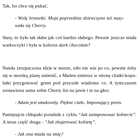
Tak, bo chce się pukać.
- Wolę bru­net­ki. Moja poprzed­nia dziew­czy­na też nazy­
wa­ła się Cherry.
Sta­ry, to było tak sła­be jak coś bar­dzo sła­be­go. Pew­nie jesz­cze mia­ła
war­ko­czy­ki i była w kolo­rze
dark cho­co­la­te
?
Nan­da zroz­pa­czo­na idzie w morze, nikt nie wie po co, pew­nie żeby
się w mor­ską pia­nę zmie­nić, a Mar­ten zmie­rza w stro­nę chat­ki-kopu­
lat­ki przy­go­to­wać grunt pod przy­szłe wia­do­mo co. A tym­cza­sem
zosta­wio­na sama sobie Cher­ry śni na jawie i to na głos:
- Adam jest sma­ko­wi­ty. Pięk­ne cia­ło. Impo­nu­ją­cy penis.
Pamię­taj­cie chło­pa­ki porad­nik z cyklu
“Jak zaim­po­no­wać kobie­cie”.
A teraz część dru­ga -
“Jak zba­je­ro­wać kobietę”.
- Jak ona mia­ła na imię?