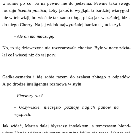
w sumie po co, bo na pew­no nie do jedze­nia. Pew­nie taka swe­go
rodza­ju
licen­tia poeti­ca
, żeby jakoś to wyglą­da­ło bar­dziej wia­ry­god­
nie w tele­wi­zji, bo wła­śnie tak samo dłu­gą pla­żą jak wcze­śniej, idzie
do nie­go Cher­ry. Na jej widok naj­wy­raź­niej bar­dzo się ucieszył.
- Ale on ma maczugę.
No, to się dziew­czy­na nie roz­cza­ro­wa­ła cho­ciaż. Byle w nocy zdzia­
łał coś wię­cej niż do tej pory.
Gad­ka-szmat­ka i idą sobie razem do sza­ła­su zbi­te­go z odpa­dów.
A po dro­dze inte­li­gent­na roz­mo­wa w stylu:
- Pierw­szy raz?
- Oczy­wi­ście. nie­czę­sto pozna­ję nagich panów na
wyspach.
Jak widać, Mar­ten dalej błysz­czy inte­lek­tem, a tym­cza­sem blon­d­
wło­sa Nan­da widząc ich razem ma minę lek­ko nie teges. Mar­ten też