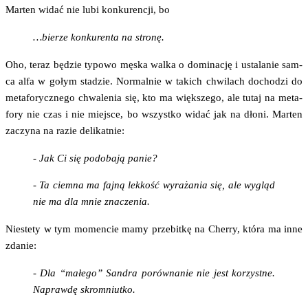
Mar­ten widać nie lubi kon­ku­ren­cji, bo
…bie­rze kon­ku­ren­ta na stronę.
Oho, teraz będzie typo­wo męska wal­ka o domi­na­cję i usta­la­nie sam­
ca alfa w gołym sta­dzie. Nor­mal­nie w takich chwi­lach docho­dzi do
meta­fo­rycz­ne­go chwa­le­nia się, kto ma więk­sze­go, ale tutaj na meta­
fo­ry nie czas i nie miej­sce, bo wszyst­ko widać jak na dło­ni. Mar­ten
zaczy­na na razie delikatnie:
- Jak Ci się podo­ba­ją panie?
- Ta ciem­na ma faj­ną lek­kość wyra­ża­nia się, ale wygląd
nie ma dla mnie znaczenia.
Nie­ste­ty w tym momen­cie mamy prze­bit­kę na Cher­ry, któ­ra ma inne
zdanie:
- Dla “małe­go” San­dra porów­na­nie nie jest korzyst­ne.
Napraw­dę skromniutko.