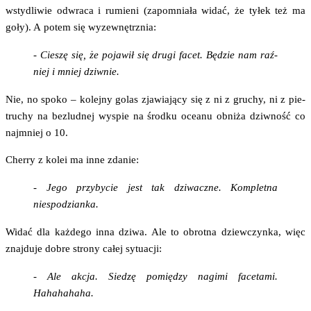
wsty­dli­wie odwra­ca i rumie­ni (zapo­mnia­ła widać, że tyłek też ma
goły). A potem się wyzewnętrznia:
- Cie­szę się, że poja­wił się dru­gi facet. Będzie nam raź­
niej i mniej dziwnie.
Nie, no spo­ko – kolej­ny golas zja­wia­ją­cy się z ni z gru­chy, ni z pie­
tru­chy na bez­lud­nej wyspie na środ­ku oce­anu obni­ża dziw­ność co
naj­mniej o 10.
Cher­ry z kolei ma inne zdanie:
- Jego przy­by­cie jest tak dzi­wacz­ne. Kom­plet­na
niespodzianka.
Widać dla każ­de­go inna dzi­wa. Ale to obrot­na dziew­czyn­ka, więc
znaj­du­je dobre stro­ny całej sytuacji:
- Ale akcja. Sie­dzę pomię­dzy nagi­mi face­ta­mi.
Hahahahaha.