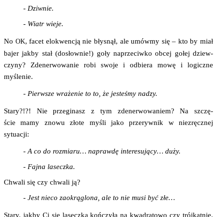
- Dziw­nie.
- Wiatr wieje.
No
, facet elo­kwen­cją nie bły­snął, ale umów­my się – kto by miał
OK
bajer jak­by stał (dosłow­nie!) goły naprze­ciw­ko obcej gołej dziew­
czy­ny? Zde­ner­wo­wa­nie robi swo­je i odbie­ra mowę i logicz­ne
myślenie.
- Pierw­sze wra­że­nie to to, że jeste­śmy nadzy.
Sta­ry?!?! Nie prze­gi­nasz z tym zde­ner­wo­wa­niem? Na szczę­
ście mamy zno­wu zło­te myśli jako prze­ryw­nik w nie­zręcz­nej
sytuacji:
- A co do roz­mia­ru… napraw­dę inte­re­su­ją­cy… duży.
- Faj­na laseczka.
Chwa­li się czy chwa­li ją?
- Jest nie­co zaokrą­glo­na, ale to nie musi być złe…
Sta­ry, jak­by Ci się lasecz­ka koń­czy­ła na kwa­dra­to­wo czy trój­kąt­nie,