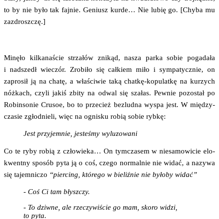
to by nie było tak faj­nie. Geniusz kur­de… Nie lubię go. [Chy­ba mu
zazdroszczę.]
Minę­ło kil­ka­na­ście strza­łów zni­kąd, nasza par­ka sobie poga­da­ła
i nad­szedł wie­czór. Zro­bi­ło się cał­kiem miło i sym­pa­tycz­nie, on
zapro­sił ją na cha­tę, a wła­ści­wie taką chat­kę-kopu­lat­kę na kurzych
nóż­kach, czy­li jakiś zbi­ty na odwal się sza­łas. Pew­nie pozo­stał po
Robin­so­nie Cru­soe, bo to prze­cież bez­lud­na wyspa jest. W mię­dzy­
cza­sie zgłod­nie­li, więc na ogni­sku robią sobie rybkę:
Jest przy­jem­nie, jeste­śmy wyluzowani
Co te ryby robią z czło­wie­ka… On tym­cza­sem w nie­sa­mo­wi­cie elo­
kwent­ny spo­sób pyta ją o coś, cze­go nor­mal­nie nie widać, a nazy­wa
się tajem­ni­czo
“pier­cing, któ­re­go w bie­liź­nie nie było­by widać”
- Coś Ci tam błyszczy.
- To dziw­ne, ale rze­czy­wi­ście go mam, sko­ro widzi,
to pyta.