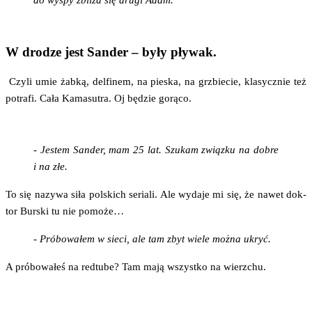
W drodze jest Sander – były pływak.
Czy­li umie żab­ką, del­fi­nem, na pie­ska, na grzbie­cie, kla­sycz­nie też
potra­fi. Cała Kama­su­tra. Oj będzie gorąco.
- Jestem San­der, mam 25 lat. Szu­kam związ­ku na dobre
i na złe.
To się nazy­wa siła pol­skich seria­li. Ale wyda­je mi się, że nawet dok­
tor Bur­ski tu nie pomoże…
- Pró­bo­wa­łem w sie­ci, ale tam zbyt wie­le moż­na ukryć.
A pró­bo­wa­łeś na red­tu­be? Tam mają wszyst­ko na wierzchu.