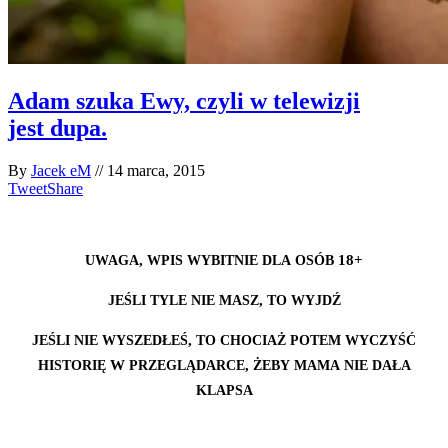
Adam szuka Ewy, czyli w telewizji
jest dupa.
By
Jacek eM
//
14 marca, 2015
Tweet
Share
,
18+
UWAGA
WPIS
WYBITNIE
DLA
OSÓB
,
JEŚLI
TYLE
NIE
MASZ
TO
WYJDŹ
,
JEŚLI
NIE
WYSZEDŁEŚ
TO
CHOCIAŻ
POTEM
WYCZYŚĆ
W
,
HISTORIĘ
PRZEGLĄDARCE
ŻEBY
MAMA
NIE
DAŁA
KLAPSA