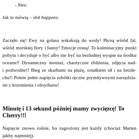
- Niee.
Jak to mówią –
shit hap­pens
.
Zaczę­ło się! Ewy na gola­sa wska­ku­ją do wody! Pły­ną wśród fal,
wśród mor­skiej flo­ry i fau­ny! Emo­cje rosną! To kul­mi­na­cyj­ny punkt
poby­tu i decy­du­je o być albo nie być na bez­lud­nej wyspie na środ­ku
oce­anu!! Dyna­micz­ny mon­taż, cha­otycz­ne zbli­że­nia, zdję­cia nad-
i pod­wod­ne!! Bieg ze skar­ba­mi na pla­żę, ostat­kiem sił i na bez­de­
chu!! Potem peł­ne napię­cia robót­ki ręcz­ne pry­mi­tyw­ny­mi narzę­dzia­
mi z krze­mie­nia i obsydianu!
Minutę i 13 sekund później mamy zwycięzcę! To
Cherry!!!
Napię­cie zno­wu rośnie, bo zagro­żo­ny jest każ­dy (cho­ciaż Mar­ten
jak­by najmniej).