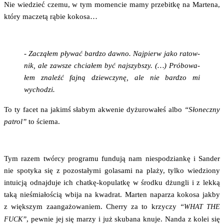
Nie wie­dzieć cze­mu, w tym momen­cie mamy prze­bit­kę na Mar­te­na,
któ­ry macze­tą rąbie kokosa…
- Zaczą­łem pły­wać bar­dzo daw­no. Naj­pierw jako ratow­
nik, ale zawsze chcia­łem być naj­szyb­szy. (…) Pró­bo­wa­
łem zna­leźć faj­ną dziew­czy­nę, ale nie bar­dzo mi
wychodzi.
To ty facet na jakimś sła­bym akwe­nie dyżu­ro­wa­łeś albo
“Sło­necz­ny
patrol”
to ście­ma.
Tym razem twór­cy pro­gra­mu fun­du­ją nam nie­spo­dzian­kę i San­der
nie spo­ty­ka się z pozo­sta­ły­mi gola­sa­mi na pla­ży, tyl­ko wie­dzio­ny
intu­icją odnaj­du­je ich chat­kę-kopu­lat­kę w środ­ku dżun­gli i z lek­ką
taką nie­śmia­ło­ścią wbi­ja na kwa­drat. Mar­ten napa­rza koko­sa jak­by
z więk­szym zaan­ga­żo­wa­niem. Cher­ry za to krzy­czy
“
WHAT
THE
”
, pew­nie jej się marzy i już sku­ba­na knu­je. Nan­da z kolei się
FUCK