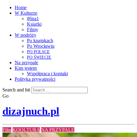
Home
W Kulturze
#6na1
Książki
Filmy
W podróży
Po knajpkach
Po Wrocławiu
PO
POLSCE
PO
ŚWIECIE
Na przypale
Kim jestem
Współpraca i kontakt
Polityka prywatności
Search and hit
Go
dizajnuch.pl
Film
KOOLTURA
NA PRZYPALE