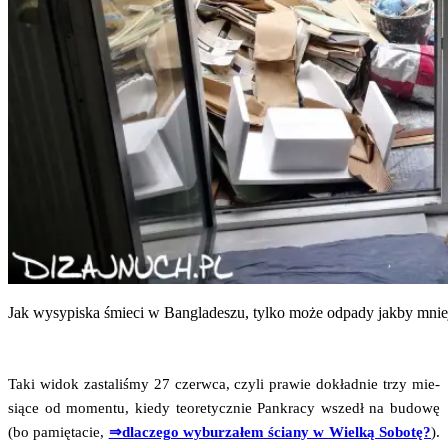
Jak wysy­pi­ska śmie­ci w Ban­gla­de­szu, tyl­ko może odpa­dy jak­by mnie
Taki widok zasta­li­śmy 27 czerw­ca, czy­li pra­wie dokład­nie trzy mie­
sią­ce od momen­tu, kie­dy teo­re­tycz­nie Pan­kra­cy wszedł na budo­wę
(bo pamię­ta­cie,
⇒dla­cze­go wybu­rza­łem ścia­ny w Wiel­ką Sobo­tę?
).