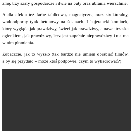
zmę, trzy sza­fy gospo­dar­cze i dwie na buty oraz ubra­nia wierzchnie.
A dla efek­tu też far­bę tabli­co­wą, magne­tycz­ną oraz struk­tu­ral­ny,
wodo­od­por­ny tynk beto­no­wy na ścia­nach. I baje­ranc­ki komi­nek,
któ­ry wyglą­da jak praw­dzi­wy, świe­ci jak praw­dzi­wy, a nawet trza­ska
ogien­kiem, jak praw­dzi­wy, lecz jest zupeł­nie nie­praw­dzi­wy i nie ma
w nim płomienia.
Zobacz­cie, jak to wyszło (tak bar­dzo nie umiem obra­biać fil­mów,
a by się przy­da­ło – może ktoś pod­po­wie, czym to wykadrować?).