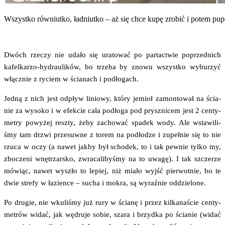
Wszyst­ko rów­niut­ko, ład­niut­ko – aż się chce kupę zro­bić i potem pu
Dwóch rze­czy nie uda­ło się ura­to­wać po par­tac­twie poprzed­nich
kafel­ka­rzo-hydrau­li­ków, bo trze­ba by zno­wu wszyst­ko wybu­rzyć
włącz­nie z ryciem w ścia­nach i podłogach.
Jed­ną z nich jest odpływ linio­wy, któ­ry jemioł zamon­to­wał na ścia­
nie za wyso­ko i w efek­cie cała pod­ło­ga pod prysz­ni­cem jest 2 cen­ty­
me­try powy­żej resz­ty, żeby zacho­wać spa­dek wody. Ale wsta­wi­li­
śmy tam drzwi prze­suw­ne z torem na pod­ło­dze i zupeł­nie się to nie
rzu­ca w oczy (a nawet jak­by był scho­dek, to i tak pew­nie tyl­ko my,
zbo­cze­ni wnę­trzar­sko, zwra­ca­li­by­śmy na to uwa­gę). I tak szcze­rze
mówiąc, nawet wyszło to lepiej, niż mia­ło wyjść pier­wot­nie, bo te
dwie stre­fy w łazien­ce – sucha i mokra, są wyraź­nie oddzielone.
Po dru­gie, nie wku­li­śmy już rury w ścia­nę i przez kil­ka­na­ście cen­ty­
me­trów widać, jak wędru­je sobie, sza­ra i brzyd­ka po ścia­nie (widać