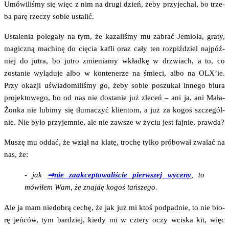
Umó­wi­li­śmy się więc z nim na dru­gi dzień, żeby przy­je­chał, bo trze­
ba parę rze­czy sobie ustalić.
Usta­le­nia pole­ga­ły na tym, że kaza­li­śmy mu zabrać Jemio­ła, gra­ty,
magicz­ną machi­nę do cię­cia kafli oraz cały ten roz­piź­dziel naj­póź­
niej do jutra, bo jutro zmie­nia­my wkład­kę w drzwiach, a to, co
zosta­nie wylą­du­je albo w kon­te­ne­rze na śmie­ci, albo na OLX’ie.
Przy oka­zji uświa­do­mi­li­śmy go, żeby sobie poszu­kał inne­go biu­ra
pro­jek­to­we­go, bo od nas nie dosta­nie już zle­ceń – ani ja, ani Mała­
Żon­ka nie lubi­my się tłu­ma­czyć klien­tom, a już za kogoś szcze­gól­
nie. Nie było przy­jem­nie, ale nie zawsze w życiu jest faj­nie, prawda?
Muszę mu oddać, że wziął na kla­tę, tro­chę tyl­ko pró­bo­wał zwa­lać na
nas, że:
- jak
⇒nie zaak­cep­to­wa­li­ście pierw­szej wyce­ny
, to
mówi­łem Wam, że znaj­dę kogoś tańszego.
Ale ja mam nie­do­brą cechę, że jak już mi ktoś pod­pad­nie, to nie bio­
rę jeń­ców, tym bar­dziej, kie­dy mi w czte­ry oczy wci­ska kit, więc