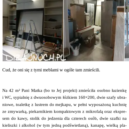
Cud, że oni się z tymi mebla­mi w ogó­le tam zmieścili.
Na 42 m² Pani Mat­ka (bo to Jej pro­jekt) zmie­ści­ła osob­no łazien­kę
i
, sypial­nię z dwu­oso­bo­wym łóż­kiem 160×200, dwie sza­fy ubra­
WC
nio­we, toa­let­kę z lustrem do mej­ka­pu, w peł­ni wypo­sa­żo­ną kuch­nię
ze zmy­war­ką, pie­kar­ni­kiem kom­pak­to­wym z mikro­fa­lą oraz eks­pre­
sem do kawy, sto­lik do jedze­nia dla czte­rech osób, dwie szaf­ki na
kie­lisz­ki i alko­hol (w tym jed­ną pod­świe­tla­ną), kana­pę, wiel­ką pla­