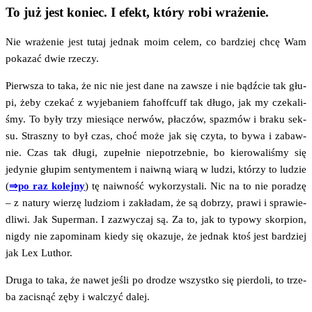
To już jest koniec. I efekt, który robi wrażenie.
Nie wra­że­nie jest tutaj jed­nak moim celem, co bar­dziej chcę Wam
poka­zać dwie rzeczy.
Pierw­sza to taka, że nic nie jest dane na zawsze i nie bądź­cie tak głu­
pi, żeby cze­kać z wyje­ba­niem fahof­f­cuff tak dłu­go, jak my cze­ka­li­
śmy. To były trzy mie­sią­ce ner­wów, pła­czów, spa­zmów i bra­ku sek­
su. Strasz­ny to był czas, choć może jak się czy­ta, to bywa i zabaw­
nie. Czas tak dłu­gi, zupeł­nie nie­po­trzeb­nie, bo kie­ro­wa­li­śmy się
jedy­nie głu­pim sen­ty­men­tem i naiw­ną wia­rą w ludzi, któ­rzy to ludzie
(
⇒po raz kolej­ny
) tę naiw­ność wyko­rzy­sta­li. Nic na to nie pora­dzę
– z natu­ry wie­rzę ludziom i zakła­dam, że są dobrzy, pra­wi i spra­wie­
dli­wi. Jak Super­man. I zazwy­czaj są. Za to, jak to typo­wy skor­pion,
nigdy nie zapo­mi­nam kie­dy się oka­zu­je, że jed­nak ktoś jest bar­dziej
jak Lex Luthor.
Dru­ga to taka, że nawet jeśli po dro­dze wszyst­ko się pier­do­li, to trze­
ba zaci­snąć zęby i wal­czyć dalej.