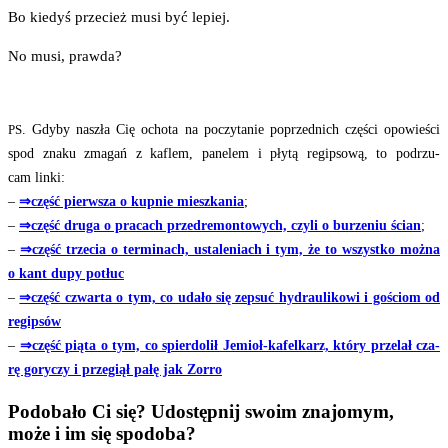
Bo kie­dyś prze­cież musi być lepiej.
No musi, prawda?
. Gdy­by naszła Cię ocho­ta na poczy­ta­nie poprzed­nich czę­ści opo­wie­ści
PS
spod zna­ku zma­gań z kaflem, pane­lem i pły­tą regip­so­wą, to pod­rzu­
cam linki:
–
⇒część pierw­sza o kup­nie miesz­ka­nia
;
–
⇒część dru­ga o pra­cach przed­re­mon­to­wych, czy­li o burze­niu ścian
;
–
⇒część trze­cia o ter­mi­nach, usta­le­niach i tym, że to wszyst­ko moż­na
o kant dupy potłuc
–
⇒część czwar­ta o tym, co uda­ło się zepsuć hydrau­li­ko­wi i gościom od
regipsów
–
⇒część pią­ta o tym, co spier­do­lił Jemioł-kafel­karz, któ­ry prze­lał cza­
rę gory­czy i prze­giął pałę jak Zorro
Podobało Ci się? Udostępnij swoim znajomym,
może i im się spodoba?