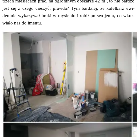
trzech mie­sią­cach prac, na ogrom­nym obsza­rze 42 m², to nie bar­dzo
jest się z cze­go cie­szyć, praw­da? Tym bar­dziej, że kafel­karz ewi­
dent­nie wyka­zy­wał bra­ki w myśle­niu i robił po swo­je­mu, co wkur­
wia­ło nas do imentu.