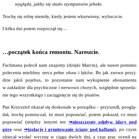
wyglą­da, jak­by się sta­do szym­pan­sów jebało.
Tro­chę się robię nie­mi­ły, kie­dy jestem wkur­wio­ny, wybaczcie.
I kil­ka dni potem roz­po­czął się…
…początek końca remontu. Nareszcie.
Fach­ma­na pole­cił nam zna­jo­my (dzię­ki Mar­cin), ale nawet pomi­mo
pole­ce­nia mie­li­śmy ser­ca peł­ne obaw i lęków. Bo jak zno­wu przyj­
dzie jakiś poje­bus, to pozo­sta­nie nam wyku­pie­nie abo­na­men­tu
w zakła­dzie dla psy­chicz­nie i ner­wo­wo cho­rych, względ­nie sprze­da­
nie tego wszyst­kie­go i zacią­gnię­cie się do piratów.
Pan Krzysz­tof oka­zał się dosko­na­le w porząd­ku – przy­szedł, pooglą­
dał, tro­chę pomru­czał, że musi popra­wiać, potem poka­zał, co musi
popra­wiać (mię­dzy inny­mi ten
⇒nie­szczę­sny odpływ idą­cy pod
górę
oraz
⇒izo­la­cję i grun­to­wa­nie ścia­ny pod kafla­mi
), po czym
obie­cał wysłać wyce­nę w cią­gu dwóch dni, a czas prac oce­nił na