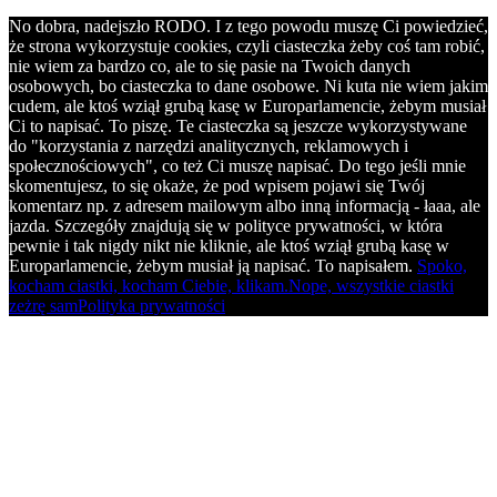
No dobra, nadejszło RODO. I z tego powodu muszę Ci powiedzieć,
że strona wykorzystuje cookies, czyli ciasteczka żeby coś tam robić,
nie wiem za bardzo co, ale to się pasie na Twoich danych
osobowych, bo ciasteczka to dane osobowe. Ni kuta nie wiem jakim
cudem, ale ktoś wziął grubą kasę w Europarlamencie, żebym musiał
Ci to napisać. To piszę. Te ciasteczka są jeszcze wykorzystywane
do "korzystania z narzędzi analitycznych, reklamowych i
społecznościowych", co też Ci muszę napisać. Do tego jeśli mnie
skomentujesz, to się okaże, że pod wpisem pojawi się Twój
komentarz np. z adresem mailowym albo inną informacją - łaaa, ale
jazda. Szczegóły znajdują się w polityce prywatności, w która
pewnie i tak nigdy nikt nie kliknie, ale ktoś wziął grubą kasę w
Europarlamencie, żebym musiał ją napisać. To napisałem.
Spoko,
kocham ciastki, kocham Ciebie, klikam.
Nope, wszystkie ciastki
zeżrę sam
Polityka prywatności