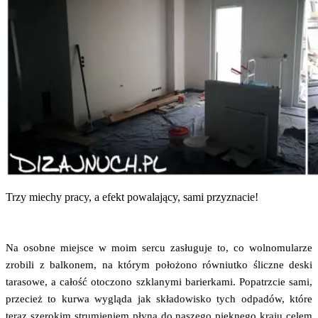
Trzy mie­chy pra­cy, a efekt powa­la­ją­cy, sami przyznacie!
Na osob­ne miej­sce w moim ser­cu zasłu­gu­je to, co wol­no­mu­la­rze
zro­bi­li z bal­ko­nem, na któ­rym poło­żo­no rów­niut­ko ślicz­ne deski
tara­so­we, a całość oto­czo­no szkla­ny­mi barier­ka­mi. Popa­trz­cie sami,
prze­cież to kur­wa wyglą­da jak skła­do­wi­sko tych odpa­dów, któ­re
teraz sze­ro­kim stru­mie­niem pły­ną do nasze­go pięk­ne­go kra­ju celem