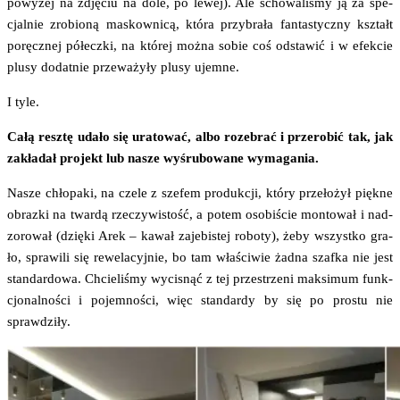
powy­żej na zdję­ciu na dole, po lewej). Ale scho­wa­li­śmy ją za spe­
cjal­nie zro­bio­ną maskow­ni­cą, któ­ra przy­bra­ła fan­ta­stycz­ny kształt
poręcz­nej półecz­ki, na któ­rej moż­na sobie coś odsta­wić i w efek­cie
plu­sy dodat­nie prze­wa­ży­ły plu­sy ujemne.
I tyle.
Całą resz­tę uda­ło się ura­to­wać, albo roze­brać i prze­ro­bić tak, jak
zakła­dał pro­jekt lub nasze wyśru­bo­wa­ne wymagania.
Nasze chło­pa­ki, na cze­le z sze­fem pro­duk­cji, któ­ry prze­ło­żył pięk­ne
obraz­ki na twar­dą rze­czy­wi­stość, a potem oso­bi­ście mon­to­wał i nad­
zo­ro­wał (dzię­ki Arek – kawał zaje­bi­stej robo­ty), żeby wszyst­ko gra­
ło, spra­wi­li się rewe­la­cyj­nie, bo tam wła­ści­wie żad­na szaf­ka nie jest
stan­dar­do­wa. Chcie­li­śmy wyci­snąć z tej prze­strze­ni mak­si­mum funk­
cjo­nal­no­ści i pojem­no­ści, więc stan­dar­dy by się po pro­stu nie
sprawdziły.