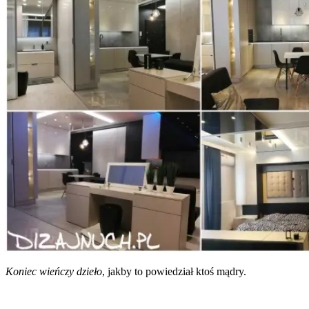
Koniec wień­czy dzie­ło
, jak­by to powie­dział ktoś mądry.