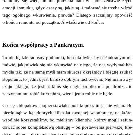
Raduj­my się więc, bo nie potrze­ba nam w spo­łe­czeń­stwie złych
emo­cji i smut­ku, gdyż cza­sy są, jakie są, i rado­wać się trze­ba wśród
tego ogól­ne­go wkur­wie­nia, praw­da? Dla­te­go zacznij­my opo­wieść
o koń­cu remon­tu od począt­ku. A wła­ści­wie od końca.
Końca współpracy z Pankracym.
To nie będzie rado­sny pod­punkt, bo cokol­wiek by o Pan­kra­cym nie
mówić, jak­kol­wiek się nie wkur­wiać na nie­go, że nas wydy­mał bez
mydła tak, że na samą myśl mam skur­cze okręż­ni­cy i bie­gnę szu­kać
sto­pe­ra­nu, to jed­nak jest bar­dzo dobrym fachow­cem. Nie mam zwy­
cza­ju takie­go, że jeśli z kimś się nagle zro­bi­ło nie po dro­dze, to
zaczy­nam mu robić koło pió­ra, więc i jemu robić nie będę.
Co się chło­pa­ko­wi poprze­sta­wia­ło pod kopu­łą, to ja nie wiem. Bo
pier­dol­nął w kąt dobrych kil­ka lat owoc­nej współ­pra­cy, na któ­rej
wspól­nie korzy­sta­li­śmy, bo mie­li­śmy klien­tów, któ­rzy mogli zafun­
do­wać sobie kom­plek­so­wą obsłu­gę – od posta­wie­nia pierw­szej kre­
ski na ekra­nie, do prze­je­cha­nia ostat­ni raz odku­rza­czem po pod­ło­dze