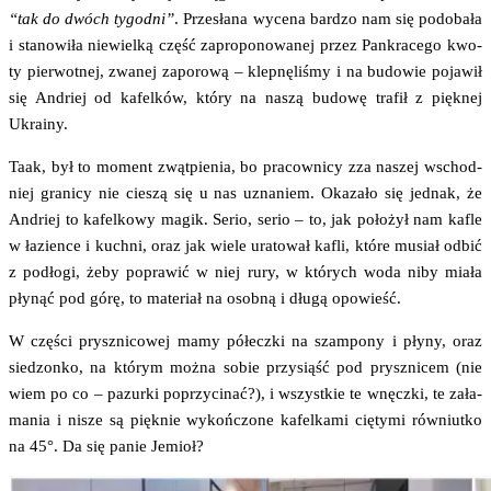
“tak do dwóch tygo­dni”
. Prze­sła­na wyce­na bar­dzo nam się podo­ba­ła
i sta­no­wi­ła nie­wiel­ką część zapro­po­no­wa­nej przez Pan­kra­ce­go kwo­
ty pier­wot­nej, zwa­nej zapo­ro­wą – klep­nę­li­śmy i na budo­wie poja­wił
się Andriej od kafel­ków, któ­ry na naszą budo­wę tra­fił z pięk­nej
Ukrainy.
Taak, był to moment zwąt­pie­nia, bo pra­cow­ni­cy zza naszej wschod­
niej gra­ni­cy nie cie­szą się u nas uzna­niem. Oka­za­ło się jed­nak, że
Andriej to kafel­ko­wy magik. Serio, serio – to, jak poło­żył nam kafle
w łazien­ce i kuch­ni, oraz jak wie­le ura­to­wał kafli, któ­re musiał odbić
z pod­ło­gi, żeby popra­wić w niej rury, w któ­rych woda niby mia­ła
pły­nąć pod górę, to mate­riał na osob­ną i dłu­gą opowieść.
W czę­ści prysz­ni­co­wej mamy półecz­ki na szam­po­ny i pły­ny, oraz
sie­dzon­ko, na któ­rym moż­na sobie przy­siąść pod prysz­ni­cem (nie
wiem po co – pazur­ki poprzy­ci­nać?), i wszyst­kie te wnęcz­ki, te zała­
ma­nia i nisze są pięk­nie wykoń­czo­ne kafel­ka­mi cię­ty­mi rów­niut­ko
na 45°. Da się panie Jemioł?