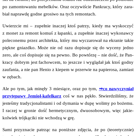
po zamon­to­wa­niu mebel­ków. Oraz oczy­wi­ście Pan­kra­cy, któ­ry zara­
biał napraw­dę god­ne gro­si­wo na tych remontach.
Uwierz­cie mi – zupeł­nie ina­czej ktoś patrzy, kie­dy ma wysko­czyć
z monet za remont komuś z łapan­ki, a zupeł­nie ina­czej wyko­naw­cy
pole­co­ne­mu przez archi­tek­ta, któ­ry mu wycza­ro­wał na ekra­nie takie
pięk­ne gniazd­ko. Może nie od razu dopi­su­je się do wyce­ny jed­no
zero, ale coś dopi­su­je się na pew­no. Bo powtó­rzę – nie dość, że Pan­
kra­cy dobrym jest fachow­cem, to jesz­cze i wyglą­dał jak ktoś god­ny
zaufa­nia, a nie pan Henio z kie­pem w prze­rwie na papie­ro­sa, zamiast
w zębach.
Ale po tym, jak minę­ły 3 mie­sią­ce, oraz po tym,
⇒co nawy­czy­niał
przy­tę­pa­wy Jemioł-kafel­karz
coś w nas pękło. Stwier­dzi­li­śmy, że
jeste­śmy tra­dy­cjo­na­li­sta­mi i od dyma­nia w dupę woli­my po boże­mu.
I raczej w gro­nie dość her­me­tycz­nym, dwu­oso­bo­wym, więc jakie­
kol­wiek trój­ką­ci­ki nie wcho­dzą w grę.
Sami przy­zna­cie patrząc na poniż­sze zdję­cia, że po (teo­re­tycz­nie)