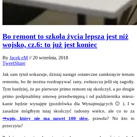
Bo remont to szkoła życia lepsza jest niż
wojsko, cz.6: to już jest koniec
By
Jacek eM
//
20 września, 2018
Tweet
Share
Jak sam tytuł wska­zu­je, dzi­siaj nastą­pi osta­tecz­ne zamknię­cie tema­tu
remon­tu, bo ile moż­na roz­dra­py­wać rany, zwłasz­cza jeśli się zago­iły.
Tym bar­dziej, że po pierw­sze pri­mo remont się skoń­czył, a po dru­gie
pri­mo pod­pi­sa­li­śmy umo­wę przed­wstęp­ną i od paź­dzier­ni­ka miesz­
ka­nie będzie wyna­ję­te (pozdrów­ka dla Wynaj­mu­ją­cych 🙂 ). I w
zasa­dzie mógł­bym tutaj skoń­czyć rado­sny wiel­ce, ale co to za
⇒wpis, któ­ry nie ma nawet 100 słów
, praw­da? No kto to
przeczyta?