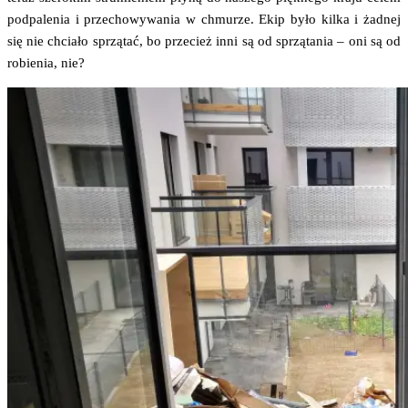
pod­pa­le­nia i prze­cho­wy­wa­nia w chmu­rze. Ekip było kil­ka i żad­nej
się nie chcia­ło sprzą­tać, bo prze­cież inni są od sprzą­ta­nia – oni są od
robie­nia, nie?