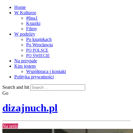
Home
W Kulturze
#6na1
Książki
Filmy
W podróży
Po knajpkach
Po Wrocławiu
PO
POLSCE
PO
ŚWIECIE
Na przypale
Kim jestem
Współpraca i kontakt
Polityka prywatności
Search and hit
Go
dizajnuch.pl
Na serio