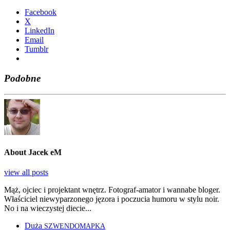
Face­bo­ok
X
Lin­ke­dIn
Ema­il
Tum­blr
Podobne
About Jacek eM
view all posts
Mąż, ojciec i projektant wnętrz. Fotograf-amator i wannabe bloger.
Właściciel niewyparzonego jęzora i poczucia humoru w stylu noir.
No i na wieczystej diecie...
Duża
SZWENDOMAPKA