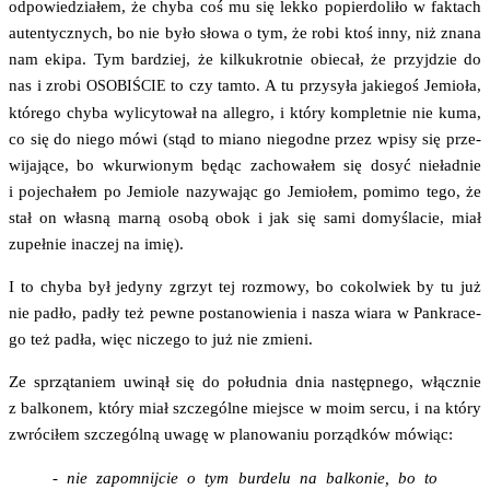
odpo­wie­dzia­łem, że chy­ba coś mu się lek­ko popier­do­li­ło w fak­tach
auten­tycz­nych, bo nie było sło­wa o tym, że robi ktoś inny, niż zna­na
nam eki­pa. Tym bar­dziej, że kil­ku­krot­nie obie­cał, że przyj­dzie do
nas i zro­bi
to czy tam­to. A tu przy­sy­ła jakie­goś Jemio­ła,
OSOBIŚCIE
któ­re­go chy­ba wyli­cy­to­wał na alle­gro, i któ­ry kom­plet­nie nie kuma,
co się do nie­go mówi (stąd to mia­no nie­god­ne przez wpi­sy się prze­
wi­ja­ją­ce, bo wkur­wio­nym będąc zacho­wa­łem się dosyć nie­ład­nie
i poje­cha­łem po Jemio­le nazy­wa­jąc go Jemio­łem, pomi­mo tego, że
stał on wła­sną mar­ną oso­bą obok i jak się sami domy­śla­cie, miał
zupeł­nie ina­czej na imię).
I to chy­ba był jedy­ny zgrzyt tej roz­mo­wy, bo cokol­wiek by tu już
nie padło, padły też pew­ne posta­no­wie­nia i nasza wia­ra w Pan­kra­ce­
go też padła, więc nicze­go to już nie zmieni.
Ze sprzą­ta­niem uwi­nął się do połu­dnia dnia następ­ne­go, włącz­nie
z bal­ko­nem, któ­ry miał szcze­gól­ne miej­sce w moim ser­cu, i na któ­ry
zwró­ci­łem szcze­gól­ną uwa­gę w pla­no­wa­niu porząd­ków mówiąc:
- nie zapo­mnij­cie o tym bur­de­lu na bal­ko­nie, bo to