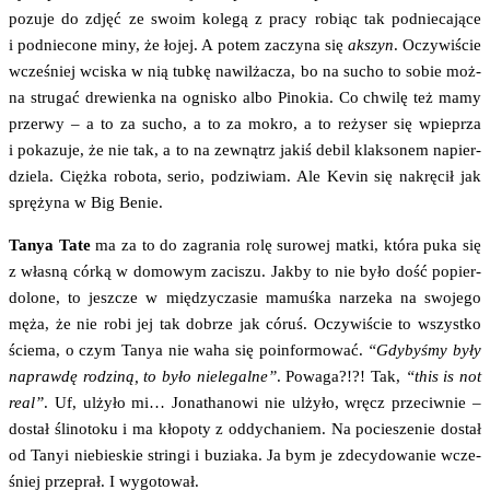
pozu­je do zdjęć ze swo­im kole­gą z pra­cy robiąc tak pod­nie­ca­ją­ce
i pod­nie­co­ne miny, że łojej. A potem zaczy­na się
akszyn
. Oczy­wi­ście
wcze­śniej wci­ska w nią tub­kę nawil­ża­cza, bo na sucho to sobie moż­
na stru­gać dre­wien­ka na ogni­sko albo Pino­kia. Co chwi­lę też mamy
prze­rwy – a to za sucho, a to za mokro, a to reży­ser się wpie­prza
i poka­zu­je, że nie tak, a to na zewnątrz jakiś debil klak­so­nem napier­
dzie­la. Cięż­ka robo­ta, serio, podzi­wiam. Ale Kevin się nakrę­cił jak
sprę­ży­na w Big Benie.
Tanya Tate
ma za to do zagra­nia rolę suro­wej mat­ki, któ­ra puka się
z wła­sną cór­ką w domo­wym zaci­szu. Jak­by to nie było dość popier­
do­lo­ne, to jesz­cze w mię­dzy­cza­sie mamuś­ka narze­ka na swo­je­go
męża, że nie robi jej tak dobrze jak córuś. Oczy­wi­ście to wszyst­ko
ście­ma, o czym Tanya nie waha się poin­for­mo­wać.
“Gdy­by­śmy były
napraw­dę rodzi­ną, to było nie­le­gal­ne”
. Powa­ga?!?! Tak,
“this is not
real”
. Uf, ulży­ło mi… Jona­tha­no­wi nie ulży­ło, wręcz prze­ciw­nie –
dostał śli­no­to­ku i ma kło­po­ty z oddy­cha­niem. Na pocie­sze­nie dostał
od Tanyi nie­bie­skie strin­gi i buzia­ka. Ja bym je zde­cy­do­wa­nie wcze­
śniej prze­prał. I wygotował.