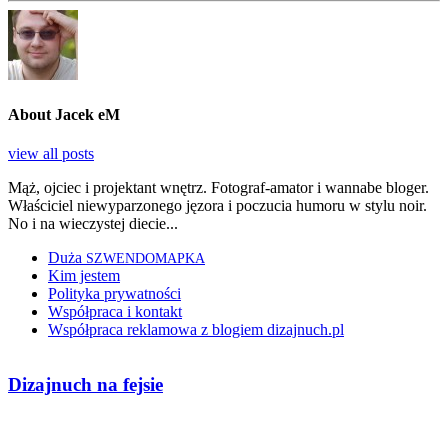
About Jacek eM
view all posts
Mąż, ojciec i projektant wnętrz. Fotograf-amator i wannabe bloger.
Właściciel niewyparzonego jęzora i poczucia humoru w stylu noir.
No i na wieczystej diecie...
Duża
SZWENDOMAPKA
Kim jestem
Polityka prywatności
Współpraca i kontakt
Współpraca reklamowa z blogiem dizajnuch.pl
Dizajnuch na fejsie