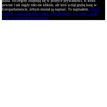
jazda. Szczegóły znajdują się w polityce prywatności, w która
pewnie i tak nigdy nikt nie kliknie, ale ktoś wziął grubą kasę w
Europarlamencie, żebym musiał ją napisać. To napisałem.
Spoko,
kocham ciastki, kocham Ciebie, klikam.
Nope, wszystkie ciastki
zeżrę sam
Polityka prywatności