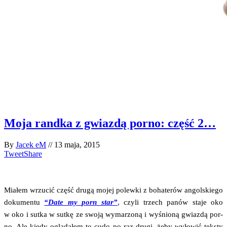
Moja randka z gwiazdą porno: część 2…
By
Jacek eM
//
13 maja, 2015
Tweet
Share
Mia­łem wrzu­cić część dru­gą mojej polew­ki z boha­te­rów angol­skie­go
doku­men­tu
“Date my porn star”
, czy­li trzech panów sta­je oko
w oko i sut­ka w sut­kę ze swo­ją wyma­rzo­ną i wyśnio­ną gwiaz­dą por­
no. Ale kie­dy oglą­da­łem to cudo po raz dru­gi, żeby wyło­wić tek­sty