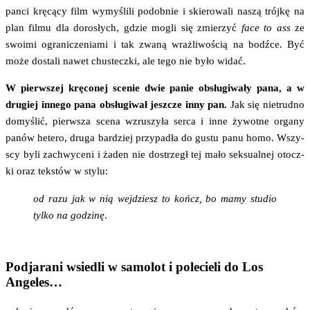
pan­ci krę­cą­cy film wymy­śli­li podob­nie i skie­ro­wa­li naszą trój­kę na
plan fil­mu dla doro­słych, gdzie mogli się zmie­rzyć
face to ass
ze
swo­imi ogra­ni­cze­nia­mi i tak zwa­ną wraż­li­wo­ścią na bodź­ce. Być
może dosta­li nawet chu­s­tecz­ki, ale tego nie było widać.
W pierw­szej krę­co­nej sce­nie dwie panie obsłu­gi­wa­ły pana, a w
dru­giej inne­go pana obsłu­gi­wał jesz­cze inny pan.
Jak się nie­trud­no
domy­ślić, pierw­sza sce­na wzru­szy­ła ser­ca i inne żywot­ne orga­ny
panów hete­ro, dru­ga bar­dziej przy­pa­dła do gustu panu homo. Wszy­
scy byli zachwy­ce­ni i żaden nie dostrzegł tej mało sek­su­al­nej otocz­
ki oraz tek­stów w stylu:
od razu jak w nią wej­dziesz to kończ, bo mamy stu­dio
tyl­ko na godzi­nę
.
Podjarani wsiedli w samolot i polecieli do Los
Angeles…