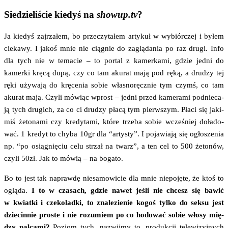
Siedzieliście kiedyś na
showup.tv
?
Ja kie­dyś zaj­rza­łem, bo prze­czy­ta­łem arty­kuł w wybiór­czej i byłem
cie­ka­wy. I jakoś mnie nie cią­gnie do zaglą­da­nia po raz dru­gi. Info
dla tych nie w tema­cie – to por­tal z kamer­ka­mi, gdzie jed­ni do
kamer­ki krę­cą dupą, czy co tam aku­rat mają pod ręką, a dru­dzy tej
ręki uży­wa­ją do krę­ce­nia sobie wła­sno­ręcz­nie tym czymś, co tam
aku­rat mają. Czy­li mówiąc wprost – jed­ni przed kame­ra­mi pod­nie­ca­
ją tych dru­gich, za co ci dru­dzy pła­cą tym pierw­szym. Pła­ci się jaki­
miś żeto­na­mi czy kre­dy­ta­mi, któ­re trze­ba sobie wcze­śniej doła­do­
wać. 1 kre­dyt to chy­ba 10gr dla “arty­sty”. I poja­wia­ją się ogło­sze­nia
np. “po osią­gnię­ciu celu strzał na twarz”, a ten cel to 500 żeto­nów,
czy­li 50zł. Jak to mówią – na bogato.
Bo to jest tak napraw­dę nie­sa­mo­wi­cie dla mnie nie­po­ję­te, że ktoś to
oglą­da.
I to w cza­sach, gdzie nawet jeśli nie chcesz się bawić
w kwiat­ki i cze­ko­lad­ki, to zna­le­zie­nie kogoś tyl­ko do sek­su jest
dzie­cin­nie pro­ste i nie rozu­miem po co hodo­wać sobie wło­sy mię­
dzy pal­ca­mi?
Poziom tych, nazwij­my to, pro­duk­cji tele­wi­zyj­nych