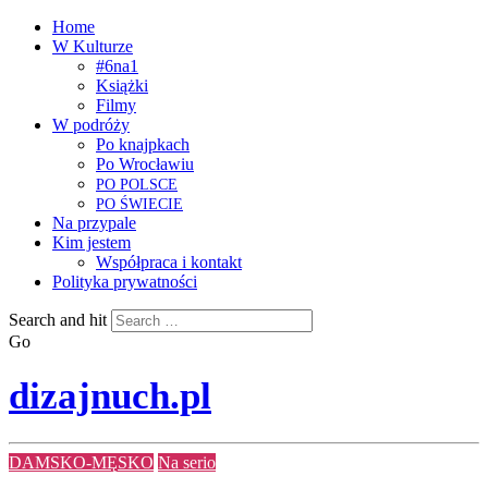
Home
W Kulturze
#6na1
Książki
Filmy
W podróży
Po knajpkach
Po Wrocławiu
PO
POLSCE
PO
ŚWIECIE
Na przypale
Kim jestem
Współpraca i kontakt
Polityka prywatności
Search and hit
Go
dizajnuch.pl
DAMSKO-MĘSKO
Na serio