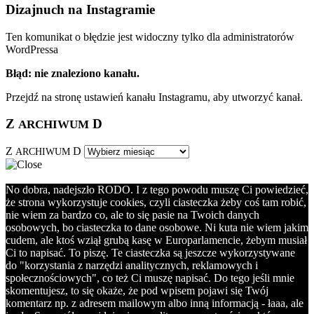
Dizajnuch na Instagramie
Ten komunikat o błędzie jest widoczny tylko dla administratorów
WordPressa
Błąd: nie znaleziono kanału.
Przejdź na stronę ustawień kanału Instagramu, aby utworzyć kanał.
Z
D
ARCHIWUM
Z
D
ARCHIWUM
No dobra, nadejszło RODO. I z tego powodu muszę Ci powiedzieć,
że strona wykorzystuje cookies, czyli ciasteczka żeby coś tam robić,
nie wiem za bardzo co, ale to się pasie na Twoich danych
osobowych, bo ciasteczka to dane osobowe. Ni kuta nie wiem jakim
cudem, ale ktoś wziął grubą kasę w Europarlamencie, żebym musiał
Ci to napisać. To piszę. Te ciasteczka są jeszcze wykorzystywane
do "korzystania z narzędzi analitycznych, reklamowych i
społecznościowych", co też Ci muszę napisać. Do tego jeśli mnie
skomentujesz, to się okaże, że pod wpisem pojawi się Twój
komentarz np. z adresem mailowym albo inną informacją - łaaa, ale