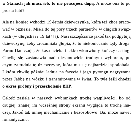
w Sta­nach jak masz łeb, to nie pra­cu­jesz dupą
. A może ona to po
pro­stu lubi?
Ale na koniec wcho­dzi 19-let­nia dziew­czyn­ka, któ­ra też chce pra­co­
wać w biz­ne­sie. Mia­ła do tej pory trzech part­ne­rów w dłu­gich związ­
kach (w dłu­gich??? 19 lat???). Nasi szczę­ścia­rze jakoś tak pod­py­tu­ją
dziew­czy­nę, żeby zro­zu­mia­ła głu­pia, że to nie­ko­niecz­nie tędy dro­ga.
Por­no Dan czu­je, że kasa ucie­ka i lek­ko wkur­wio­ny koń­czy casting.
Chwi­lę się zasta­na­wia nad nie­sa­mo­wi­cie trud­nym wybo­rem, po
czym zatrud­nia tę dziew­czy­nę, któ­ra mu się naj­bar­dziej spodo­ba­ła.
I któ­ra chwi­lę póź­niej lądu­je na face­cie i jego pyton­gu nagry­wa­na
przez Jab­bę na wóz­ku i trans­mi­to­wa­na w świat.
To tyle jeśli cho­dzi
o okres prób­ny i prze­szko­le­nie
.
BHP
Całość zasia­ła w naszych wybran­kach tro­chę wąt­pli­wo­ści, bo od
dru­giej, zna­nej im wcze­śniej stro­ny ekra­nu wyglą­da to tro­chę ina­
czej. Jakoś tak mniej mecha­nicz­nie i bez­oso­bo­wo. Ba, może nawet
romantycznie.