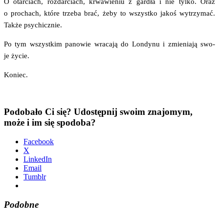
O otar­ciach, roz­dar­ciach, krwa­wie­niu z gar­dła i nie tyl­ko. Oraz
o pro­chach, któ­re trze­ba brać, żeby to wszyst­ko jakoś wytrzy­mać.
Tak­że psychicznie.
Po tym wszyst­kim pano­wie wra­ca­ją do Lon­dy­nu i zmie­nia­ją swo­
je życie.
Koniec.
Podobało Ci się? Udostępnij swoim znajomym,
może i im się spodoba?
Face­bo­ok
X
Lin­ke­dIn
Ema­il
Tum­blr
Podobne