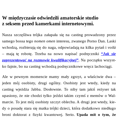
W międzyczasie odwiedzili amatorskie studio
z seksem przed kamerkami internetowymi.
Nasza szczę­śli­wa trój­ka zała­pa­ła się na casting pro­wa­dzo­ny przez
same­go bos­sa tego
nomen omen
inte­re­su, zwa­ne­go Por­no Dan. Laski
wcho­dzą, roz­bie­ra­ją się do naga, odpo­wia­da­ją na kil­ka pytań i
voilà
– mają tę robo­tę. Trze­ba na nowo napi­sać pod­ręcz­ni­ki
“Jak się
zapre­zen­to­wać na roz­mo­wie kwa­li­fi­ka­cyj­nej”
. Na począt­ku wszyst­
ko faj­nie, bo na casting wcho­dzą pod­ręcz­ni­ko­we wręcz lachociągi.
Ale w pew­nym momen­cie mamy mały zgrzyt, a wła­ści­wie dwa –
jeden mój oso­bi­sty, dru­gi ogól­ny. Oso­bi­sty jest wte­dy, kie­dy na
casting wjeż­dża Jab­ba. Dosłow­nie. To niby tam jakiś reży­ser tak
upa­sio­ny, że nie cho­dzi tyl­ko jeź­dzi takim czymś z memów o Wal­
mar­cie. To jest mój oso­bi­sty szczyt oble­chu. A dru­gi jest wte­dy, kie­
dy o posa­dę sta­ra się mat­ka trój­ki dzie­ci, któ­ra dodat­ko­wo nie­dłu­go
bro­ni dok­to­rat z fizy­ki kwan­to­wej. Serio.
Upa­da mit o tym, że