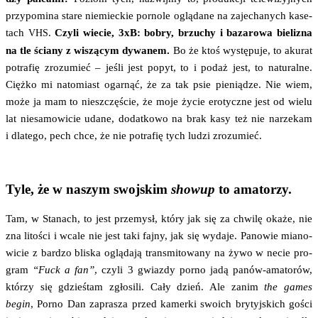
przy­po­mi­na sta­re nie­miec­kie por­no­le oglą­da­ne na zaje­cha­nych kase­
tach
.
Czy­li wie­cie, 3xB: bobry, brzu­chy i baza­ro­wa bie­li­zna
VHS
na tle ścia­ny z wiszą­cym dywa­nem.
Bo że ktoś wystę­pu­je, to aku­rat
potra­fię zro­zu­mieć – jeśli jest popyt, to i podaż jest, to natu­ral­ne.
Cięż­ko mi nato­miast ogar­nąć, że za tak psie pie­nią­dze. Nie wiem,
może ja mam to nie­szczę­ście, że moje życie ero­tycz­ne jest od wie­lu
lat nie­sa­mo­wi­cie uda­ne, dodat­ko­wo na brak kasy też nie narze­kam
i dla­te­go, pech chce, że nie potra­fię tych ludzi zrozumieć.
Tyle, że w naszym swojskim
showup
to amatorzy.
Tam, w Sta­nach, to jest prze­mysł, któ­ry jak się za chwi­lę oka­że, nie
zna lito­ści i wca­le nie jest taki faj­ny, jak się wyda­je. Pano­wie mia­no­
wi­cie z bar­dzo bli­ska oglą­da­ją trans­mi­to­wa­ny na żywo w necie pro­
gram
“Fuck a fan”
, czy­li 3 gwiaz­dy por­no jadą panów-ama­to­rów,
któ­rzy się gdzieś­tam zgło­si­li. Cały dzień. Ale zanim
the games
begin
, Por­no Dan zapra­sza przed kamer­ki swo­ich bry­tyj­skich gości