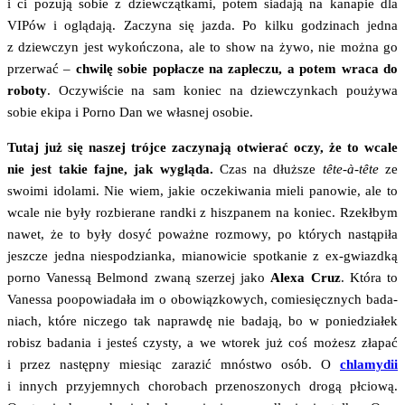
i ci pozu­ją sobie z dziew­cząt­ka­mi, potem sia­da­ją na kana­pie dla
VIPów i oglą­da­ją. Zaczy­na się jaz­da. Po kil­ku godzi­nach jed­na
z dziew­czyn jest wykoń­czo­na, ale to show na żywo, nie moż­na go
prze­rwać –
chwi­lę sobie popła­cze na zaple­czu, a potem wra­ca do
robo­ty
. Oczy­wi­ście na sam koniec na dziew­czyn­kach pouży­wa
sobie eki­pa i Por­no Dan we wła­snej osobie.
Tutaj już się naszej trój­ce zaczy­na­ją otwie­rać oczy, że to wca­le
nie jest takie faj­ne, jak wyglą­da.
Czas na dłuż­sze
tête-à-tête
ze
swo­imi ido­la­mi. Nie wiem, jakie ocze­ki­wa­nia mie­li pano­wie, ale to
wca­le nie były roz­bie­ra­ne rand­ki z hisz­pa­nem na koniec. Rzekł­bym
nawet, że to były dosyć poważ­ne roz­mo­wy, po któ­rych nastą­pi­ła
jesz­cze jed­na nie­spo­dzian­ka, mia­no­wi­cie spo­tka­nie z ex-gwiazd­ką
por­no Vanes­są Bel­mond zwa­ną sze­rzej jako
Ale­xa Cruz
. Któ­ra to
Vanes­sa poopo­wia­da­ła im o obo­wiąz­ko­wych, comie­sięcz­nych bada­
niach, któ­re nicze­go tak napraw­dę nie bada­ją, bo w ponie­dzia­łek
robisz bada­nia i jesteś czy­sty, a we wto­rek już coś możesz zła­pać
i przez następ­ny mie­siąc zara­zić mnó­stwo osób. O
chla­my­dii
i innych przy­jem­nych cho­ro­bach prze­no­szo­nych dro­gą płcio­wą.