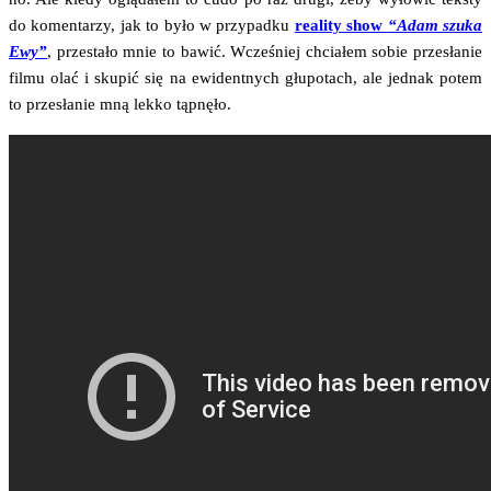
do komen­ta­rzy, jak to było w przy­pad­ku
reali­ty show
“Adam szu­ka
Ewy”
, prze­sta­ło mnie to bawić. Wcze­śniej chcia­łem sobie prze­sła­nie
fil­mu olać i sku­pić się na ewi­dent­nych głu­po­tach, ale jed­nak potem
to prze­sła­nie mną lek­ko tąpnęło.