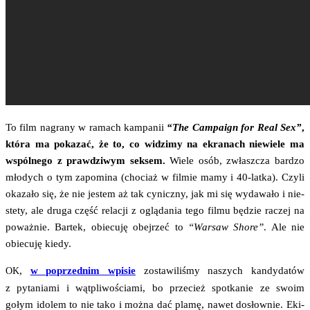
To film nagra­ny w ramach kam­pa­nii
“The Cam­pa­ign for Real Sex”
,
któ­ra ma poka­zać, że to, co widzi­my na ekra­nach nie­wie­le ma
wspól­ne­go z praw­dzi­wym sek­sem.
Wie­le osób, zwłasz­cza bar­dzo
mło­dych o tym zapo­mi­na (cho­ciaż w fil­mie mamy i 40-lat­ka). Czy­li
oka­za­ło się, że nie jestem aż tak cynicz­ny, jak mi się wyda­wa­ło i nie­
ste­ty, ale dru­ga część rela­cji z oglą­da­nia tego fil­mu będzie raczej na
poważ­nie. Bar­tek, obie­cu­ję obej­rzeć to
“War­saw Sho­re”
. Ale nie
obie­cu­ję kiedy.
,
w poprzed­nim wpi­sie
zosta­wi­li­śmy naszych kan­dy­da­tów
OK
z pyta­nia­mi i wąt­pli­wo­ścia­mi, bo prze­cież spo­tka­nie ze swo­im
gołym ido­lem to nie tako i moż­na dać pla­mę, nawet dosłow­nie. Eki­