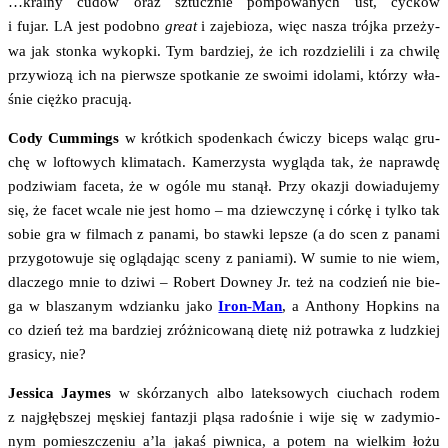
…kra­iny cudów oraz sztucz­nie pom­po­wa­nych ust, cyc­ków
i fujar.
jest podob­no
gre­at
i zaje­bio­za, więc nasza trój­ka prze­ży­
LA
wa jak ston­ka wykop­ki. Tym bar­dziej, że ich roz­dzie­li­li i za chwi­lę
przy­wio­zą ich na pierw­sze spo­tka­nie ze swo­imi ido­la­mi, któ­rzy wła­
śnie cięż­ko pracują.
Cody Cum­mings
w krót­kich spoden­kach ćwi­czy biceps waląc gru­
chę w lofto­wych kli­ma­tach. Kame­rzy­sta wyglą­da tak, że napraw­dę
podzi­wiam face­ta, że w ogó­le mu sta­nął. Przy oka­zji dowia­du­je­my
się, że facet wca­le nie jest homo – ma dziew­czy­nę i cór­kę i tyl­ko tak
sobie gra w fil­mach z pana­mi, bo staw­ki lep­sze (a do scen z pana­mi
przy­go­to­wu­je się oglą­da­jąc sce­ny z pania­mi). W sumie to nie wiem,
dla­cze­go mnie to dzi­wi – Robert Downey Jr. też na codzień nie bie­
ga w bla­sza­nym wdzian­ku jako
Iron-Man
, a Antho­ny Hop­kins na
co dzień też ma bar­dziej zróż­ni­co­wa­ną die­tę niż potraw­ka z ludz­kiej
gra­si­cy, nie?
Jes­sica Jay­mes
w skó­rza­nych albo latek­so­wych ciu­chach rodem
z naj­głęb­szej męskiej fan­ta­zji plą­sa rado­śnie i wije się w zady­mio­
nym pomiesz­cze­niu a’la jakaś piw­ni­ca, a potem na wiel­kim łożu