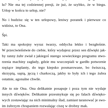
lu? Nie ma tej codzien­nej pre­sji, że już, że szyb­ko, że w bie­gu.
Urlop w koń­cu to urlop, nie?
No i budzisz się w ten urlo­po­wy, leni­wy pora­nek i pierw­sze co
widzisz, to Ona.
Śpi.
Taki ma spo­koj­ny wyraz twa­rzy, oddy­cha lek­ko i bez­gło­śnie.
W prze­ci­wień­stwie do cie­bie, któ­ry wyda­jesz przez sen dźwię­ki jak­
by ran­ny żubr zwiał z jakie­goś sta­re­go sowiec­kie­go pro­gra­mu stwo­
rze­nia machi­ny zagła­dy, gdzie mu wsz­cze­pia­li w gar­dło potwor­nie
rzę­żą­ce implan­ty, do tego kiep­sko posma­ro­wa­ne, bo świsz­czą,
skrzy­pią, sapią, jęczą i char­ko­czą, jak­by to były ich i tego żubra
ostat­nie, ago­nal­ne chwile.
Ale to nie Ona. Ona deli­kat­nie posa­pu­je i poza tym nie wyda­je
innych dźwię­ków. Deli­kat­nie prze­smy­ku­je się po falach dźwię­ko­
wych zosta­wia­jąc na nich mini­mal­ny ślad, zamiast tara­no­wać je swo­
im żubrzym chra­pa­niem roz­wa­la­jąc ciszę w drob­ny mak.