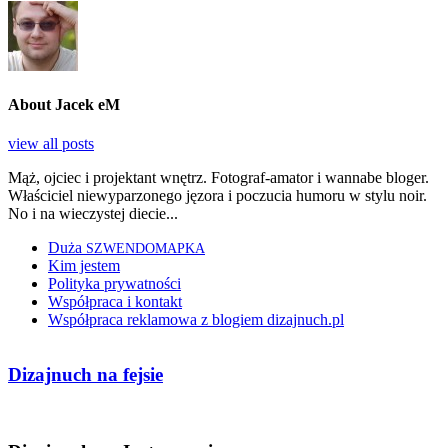
About Jacek eM
view all posts
Mąż, ojciec i projektant wnętrz. Fotograf-amator i wannabe bloger.
Właściciel niewyparzonego jęzora i poczucia humoru w stylu noir.
No i na wieczystej diecie...
Duża
SZWENDOMAPKA
Kim jestem
Polityka prywatności
Współpraca i kontakt
Współpraca reklamowa z blogiem dizajnuch.pl
Dizajnuch na fejsie