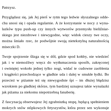
Patrzysz.
Przy­glą­dasz się, jak Jej pierś w rytm tego led­wie sły­szal­ne­go odde­
chu uno­si się i opa­da regu­lar­nie. A że korzy­sta­nie w nocy z wyna­
laz­ków typu push-up czy innych wytwo­rów prze­my­słu bie­liź­niar­
skie­go jest nie­zdro­we i nie­wy­god­ne, więc widok cie­szy twe oczy,
moż­na śmia­ło rzec, że podwój­nie swo­ją nie­tek­styl­ną natu­ral­no­ścią
misecz­ki D.
Two­je spoj­rze­nie śli­zga się w dół, gdzie spod koł­dry, nie wie­dzieć
jak i w nie­moż­li­wy wręcz do wytłu­ma­cze­nia spo­sób, zakrę­co­nej
i owi­nię­tej woko­ło jed­nej tyl­ko nogi, widać te cudow­ne zaoble­nia
i krą­gło­ści prze­cho­dzą­ce w gład­kie uda i dalej w smu­kłe łyd­ki. Bo
prze­cież w piża­mie też się nie­wy­god­nie śpi – im dłu­żej błą­dzisz
wzro­kiem po gład­kiej skó­rze, tym bar­dziej uzna­jesz takie wyna­laz­ki
jak piża­ma za nie­ko­mu nie­po­trzeb­ną fanaberię.
Z fascy­na­cją obser­wu­jesz Jej zgrab­niut­ką sto­pę, będą­cą speł­nie­niem
mokrych snów stóp­ko­wych fety­szy­stów, któ­ra przez sen wyko­nu­je