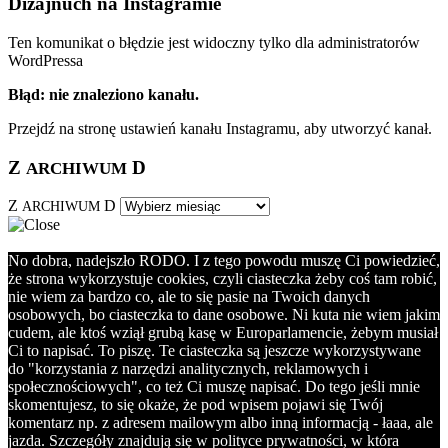
Dizajnuch na Instagramie
Ten komunikat o błędzie jest widoczny tylko dla administratorów
WordPressa
Błąd: nie znaleziono kanału.
Przejdź na stronę ustawień kanału Instagramu, aby utworzyć kanał.
Z
D
ARCHIWUM
Z
D
ARCHIWUM
No dobra, nadejszło RODO. I z tego powodu muszę Ci powiedzieć,
że strona wykorzystuje cookies, czyli ciasteczka żeby coś tam robić,
nie wiem za bardzo co, ale to się pasie na Twoich danych
osobowych, bo ciasteczka to dane osobowe. Ni kuta nie wiem jakim
cudem, ale ktoś wziął grubą kasę w Europarlamencie, żebym musiał
Ci to napisać. To piszę. Te ciasteczka są jeszcze wykorzystywane
do "korzystania z narzędzi analitycznych, reklamowych i
społecznościowych", co też Ci muszę napisać. Do tego jeśli mnie
skomentujesz, to się okaże, że pod wpisem pojawi się Twój
komentarz np. z adresem mailowym albo inną informacją - łaaa, ale
jazda. Szczegóły znajdują się w polityce prywatności, w która