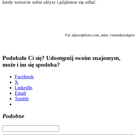
kie­dy wresz­cie sobie ulżysz i pój­dziesz się odlać.
Fot:
depositphotos.com
, autor:
roman­ko­so­la­pov
Podobało Ci się? Udostępnij swoim znajomym,
może i im się spodoba?
Face­bo­ok
X
Lin­ke­dIn
Ema­il
Tum­blr
Podobne