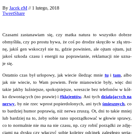
By
Jacek eM
//
1 lutego, 2018
Tweet
Share
Cza­sa­mi zasta­na­wiam się, czy mat­ka natu­ra to wszyst­ko dobrze
obmy­śli­ła, czy po pro­stu bywa, że coś po dro­dze skrę­ci­ło w złą stro­
nę, jakiś gen wsko­czył nie tu, gdzie powi­nien, ale ojtam ojtam, już
jakoś szko­da cza­su i ener­gii na popra­wia­nie, rekla­ma­cji nie uzna­
je się.
Ostat­nio czas był urlo­po­wy, jak wie­cie śle­dząc mnie
tu
i
tam
, albo
jak nie wie­cie, to Wam powiem. Ferie mia­no­wi­cie były, więc dni
takie jak­by luź­niej­sze, spo­koj­niej­sze, wresz­cie bez tele­fo­nów w kół­
ko dzwo­nią­cych (no pra­wie) i
#kla­jen­tów
.
Ani tych
dzia­ła­ją­cych na
ner­wy
, by nie rzec wprost popier­do­lo­nych, ani tych
śmiesz­nych
, co
to bar­dziej humor popra­wią, niż ner­wa zru­szą. Ot, dni to takie mniej
lub bar­dziej na to, żeby sobie rano upo­rząd­ko­wać w gło­wie spra­wy,
co to nor­mal­nie nie ma na nie cza­su, np. czy robić porząd­ki ze zdję­
cia­mi na dys­ku czy włą­czyć sobie kolej­ny odci­nek zale­głe­go seria­