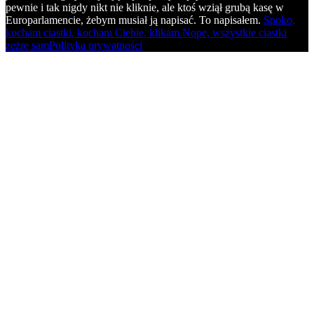
pewnie i tak nigdy nikt nie kliknie, ale ktoś wziął grubą kasę w
Europarlamencie, żebym musiał ją napisać. To napisałem.
Spoko,
kocham ciastki, kocham Ciebie, klikam.
Nope, wszystkie ciastki
zeżrę sam
Polityka prywatności