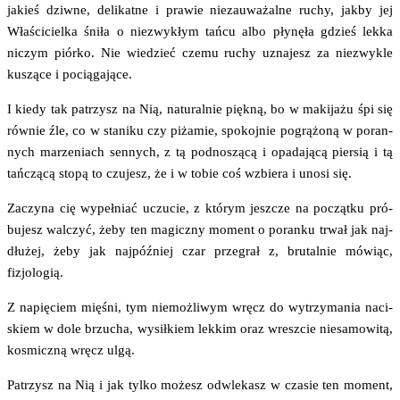
jakieś dziw­ne, deli­kat­ne i pra­wie nie­zau­wa­żal­ne ruchy, jak­by jej
Wła­ści­ciel­ka śni­ła o nie­zwy­kłym tań­cu albo pły­nę­ła gdzieś lek­ka
niczym piór­ko. Nie wie­dzieć cze­mu ruchy uzna­jesz za nie­zwy­kle
kuszą­ce i pociągające.
I kie­dy tak patrzysz na Nią, natu­ral­nie pięk­ną, bo w maki­ja­żu śpi się
rów­nie źle, co w sta­ni­ku czy piża­mie, spo­koj­nie pogrą­żo­ną w poran­
nych marze­niach sen­nych, z tą pod­no­szą­cą i opa­da­ją­cą pier­sią i tą
tań­czą­cą sto­pą to czu­jesz, że i w tobie coś wzbie­ra i uno­si się.
Zaczy­na cię wypeł­niać uczu­cie, z któ­rym jesz­cze na począt­ku pró­
bu­jesz wal­czyć, żeby ten magicz­ny moment o poran­ku trwał jak naj­
dłu­żej, żeby jak naj­póź­niej czar prze­grał z, bru­tal­nie mówiąc,
fizjologią.
Z napię­ciem mię­śni, tym nie­moż­li­wym wręcz do wytrzy­ma­nia naci­
skiem w dole brzu­cha, wysił­kiem lek­kim oraz wresz­cie nie­sa­mo­wi­tą,
kosmicz­ną wręcz ulgą.
Patrzysz na Nią i jak tyl­ko możesz odwle­kasz w cza­sie ten moment,