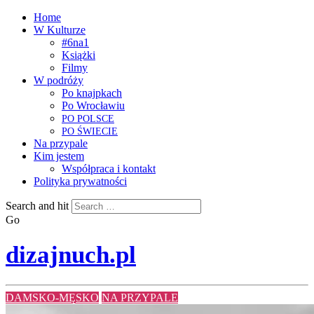
Home
W Kulturze
#6na1
Książki
Filmy
W podróży
Po knajpkach
Po Wrocławiu
PO
POLSCE
PO
ŚWIECIE
Na przypale
Kim jestem
Współpraca i kontakt
Polityka prywatności
Search and hit
Go
dizajnuch.pl
DAMSKO-MĘSKO
NA PRZYPALE