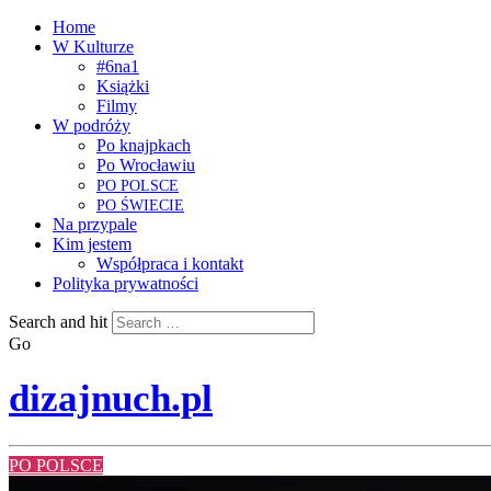
Home
W Kulturze
#6na1
Książki
Filmy
W podróży
Po knajpkach
Po Wrocławiu
PO
POLSCE
PO
ŚWIECIE
Na przypale
Kim jestem
Współpraca i kontakt
Polityka prywatności
Search and hit
Go
dizajnuch.pl
PO POLSCE