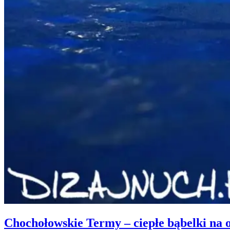
Chochołowskie Termy – ciepłe bąbelki na o