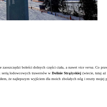
 zaosz­czę­dzi bole­ści dol­nych czę­ści cia­ła, a nawet
vice ver­sa
. Co praw­
 serią lodow­co­wych tra­wer­sów w
Doli­nie Strą­ży­skiej
(wie­cie, tutaj a
­łem, że naj­lep­szym wyj­ściem dla moich zbo­la­łych nóg i resz­ty mojej 