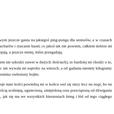
o­wym jesz­cze gania na jakie­goś ping-pon­ga dla senio­rów, a w cza­sach
pucha­rów i rzu­ca­nie haseł, co jakoś tak nie powiem, cał­kiem dobrze mi
pi­ją, a jesz­cze mniej, któ­re przegadają.
­rem nie szko­dzi nawet w dużych ilo­ściach), to bar­dziej mi cho­dzi o to,
 nie wywa­la mi wątro­by na wierzch, a od gada­nia nie­ste­ty kilo­gra­my
po­mi­na owło­sio­ny bojler.
a moje sta­re kości powie­dzą mi w koń­cu
weź się sta­ry lecz na nogi, bo na
ią uci­śnię­tą, ugnie­cio­ną, zmię­to­lo­ną oraz prze­cią­żo­ną od dźwi­ga­nia
a, jak się ma we wszyst­kich kie­sze­niach śnieg i lód od tego cią­głe­go