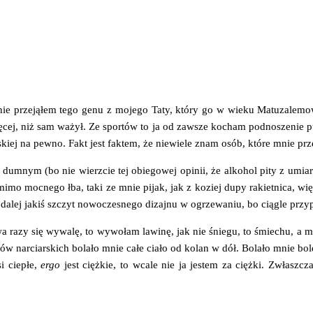
 nie prze­ją­łem tego genu z moje­go Taty, któ­ry go w wie­ku Matu­za­le­m
wię­cej, niż sam ważył. Ze spor­tów to ja od zawsze kocham pod­no­sze­nie 
skiej na pew­no. Fakt jest fak­tem, że nie­wie­le znam osób, któ­re mnie prze­
ć dum­nym (bo nie wierz­cie tej obie­go­wej opi­nii, że alko­hol pity z umia
­mo moc­ne­go łba, taki ze mnie pijak, jak z koziej dupy rakiet­ni­ca, więc
to dalej jakiś szczyt nowo­cze­sne­go dizaj­nu w ogrze­wa­niu, bo cią­gle przy­
 z dwa razy się wywa­lę, to wywo­łam lawi­nę, jak nie śnie­gu, to śmie­chu, 
w nar­ciar­skich bola­ło mnie całe cia­ło od kolan w dół. Bola­ło mnie bole­śc
i cie­płe,
ergo
jest cięż­kie, to wca­le nie ja jestem za cięż­ki. Zwłasz­cz