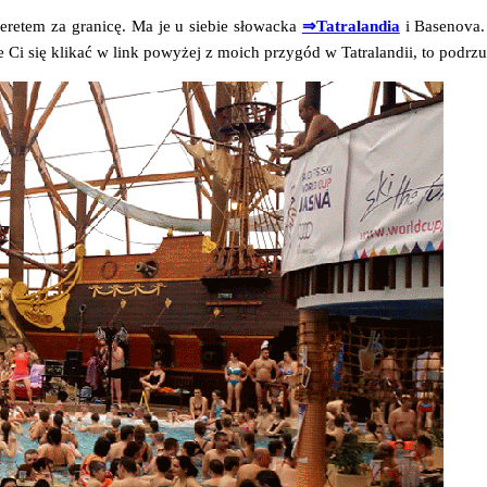
ere­tem za gra­ni­cę. Ma je u sie­bie sło­wac­ka
⇒Tatra­lan­dia
i Base­no­va.
 Ci się kli­kać w link powy­żej z moich przy­gód w Tatra­lan­dii, to pod­rz