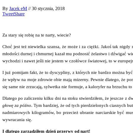
By
Jacek eM
//
30 stycznia, 2018
Tweet
Share
Za sta­ry się robię na te nar­ty, wiecie?
Choć jest też nie­wiel­ka szan­sa, że może i za cięż­ki. Jakoś tak nigdy
mło­do­ści dur­nej i chmur­nej kazał mu pod­no­sić żela­stwo i dźwi­gać 
wycho­dzi i nawet jeśli nie jestem w czo­łów­ce świa­to­wej, to w euro­pej­
I już pomi­jam fakt, że to dys­cy­pli­ny, z któ­rych nie bar­dzo moż­na by
że wpływ na moje zdro­wie obie mają mizer­ny. Pew­nie dla­te­go, że pomi
się same nie zrzu­ca­ją, syl­wet­ka nie for­mu­je, a kalo­ry­fer na brzu­chu 
Dla­te­go po zali­cze­niu kil­ku dni na sto­ku stwier­dzi­łem, że jesz­cze
gło­wę za póź­no
. Tym bar­dziej, że od tych pier­dzie­lo­nych cia­snych butó
nad­mia­ro­wych kilo­gra­mów, bo prze­cież ubra­nie nar­ciar­skie być mus
wywra­ca­nia się.
I dla­te­go zarzą­dzi­łem dzień prze­rwy od nart!