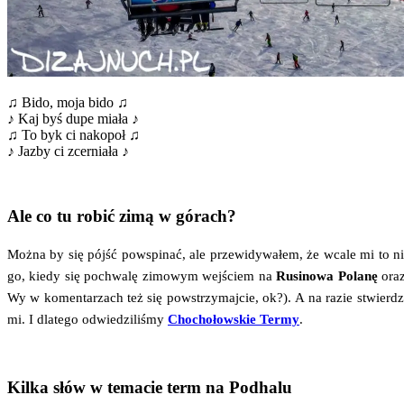
♫ Bido, moja bido ♫
♪ Kaj byś dupe mia­ła ♪
♫ To byk ci nako­poł ♫
♪ Jazby ci zcerniała ♪
Ale co tu robić zimą w górach?
Moż­na by się pójść powspi­nać, ale prze­wi­dy­wa­łem, że wca­le mi to nie
go, kie­dy się pochwa­lę zimo­wym wej­ściem na
Rusi­no­wa Pola­nę
oraz
Wy w komen­ta­rzach też się powstrzy­maj­cie, ok?). A na razie stwier­dzi
mi. I dla­te­go odwie­dzi­li­śmy
Cho­cho­łow­skie Ter­my
.
Kilka słów w temacie term na Podhalu