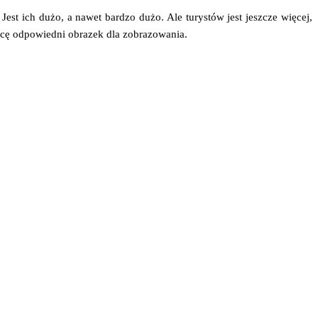
 Jest ich dużo, a nawet bar­dzo dużo. Ale tury­stów jest jesz­cze wię­cej,
u­cę odpo­wied­ni obra­zek dla zobrazowania.