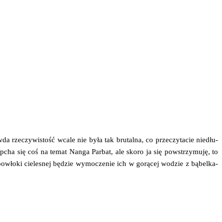
da rze­czy­wi­stość wca­le nie była tak bru­tal­na, co prze­czy­ta­cie nie­dłu­
ż pcha się coś na temat Nan­ga Par­bat, ale sko­ro ja się powstrzy­mu­ję, to
powło­ki cie­le­snej będzie wymo­cze­nie ich w gorą­cej wodzie z bąbel­ka­