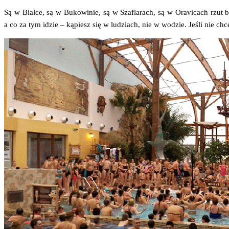
Są w Biał­ce, są w Buko­wi­nie, są w Sza­fla­rach, są w Ora­vi­cach rzut b
a co za tym idzie – kąpiesz się w ludziach, nie w wodzie. Jeśli nie chce