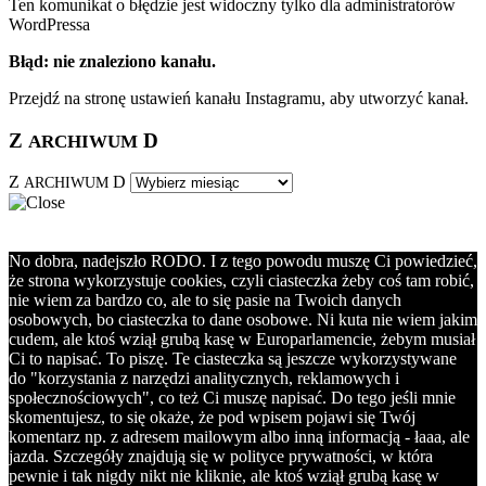
Ten komunikat o błędzie jest widoczny tylko dla administratorów
WordPressa
Błąd: nie znaleziono kanału.
Przejdź na stronę ustawień kanału Instagramu, aby utworzyć kanał.
Z
D
ARCHIWUM
Z
D
ARCHIWUM
No dobra, nadejszło RODO. I z tego powodu muszę Ci powiedzieć,
że strona wykorzystuje cookies, czyli ciasteczka żeby coś tam robić,
nie wiem za bardzo co, ale to się pasie na Twoich danych
osobowych, bo ciasteczka to dane osobowe. Ni kuta nie wiem jakim
cudem, ale ktoś wziął grubą kasę w Europarlamencie, żebym musiał
Ci to napisać. To piszę. Te ciasteczka są jeszcze wykorzystywane
do "korzystania z narzędzi analitycznych, reklamowych i
społecznościowych", co też Ci muszę napisać. Do tego jeśli mnie
skomentujesz, to się okaże, że pod wpisem pojawi się Twój
komentarz np. z adresem mailowym albo inną informacją - łaaa, ale
jazda. Szczegóły znajdują się w polityce prywatności, w która
pewnie i tak nigdy nikt nie kliknie, ale ktoś wziął grubą kasę w