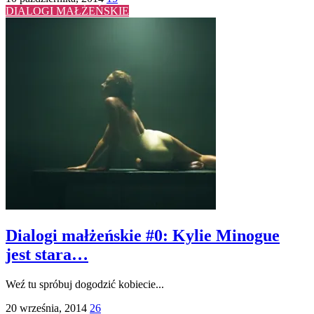
DIALOGI MAŁŻEŃSKIE
Dialogi małżeńskie #0: Kylie Minogue
jest stara…
Weź tu spróbuj dogodzić kobiecie...
20 września, 2014
26