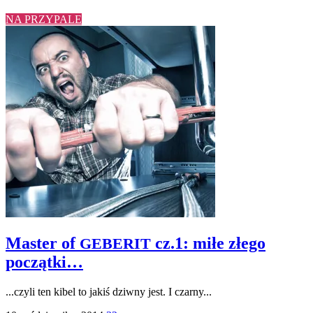
NA PRZYPALE
Master of
cz.1: miłe złego
GEBERIT
początki…
...czyli ten kibel to jakiś dziwny jest. I czarny...