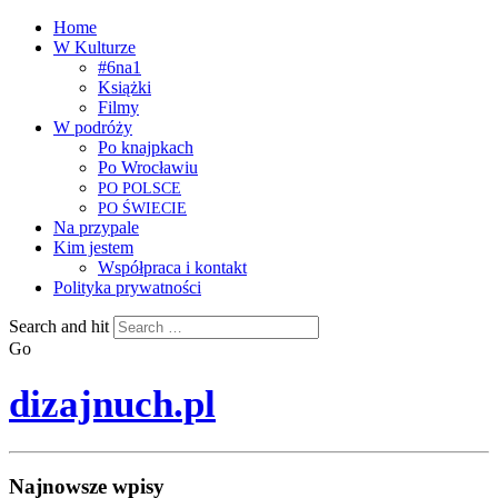
Home
W Kulturze
#6na1
Książki
Filmy
W podróży
Po knajpkach
Po Wrocławiu
PO
POLSCE
PO
ŚWIECIE
Na przypale
Kim jestem
Współpraca i kontakt
Polityka prywatności
Search and hit
Go
dizajnuch.pl
Najnowsze wpisy