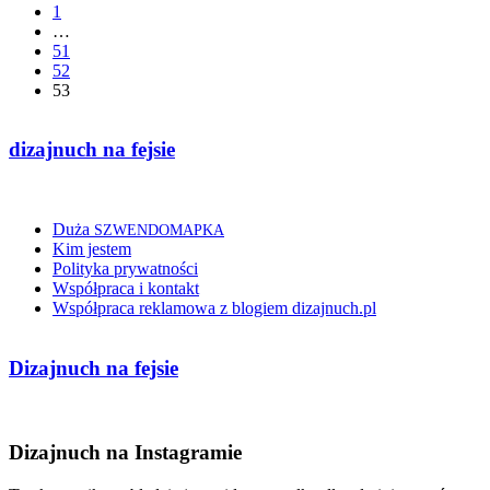
1
…
51
52
53
dizajnuch na fejsie
Duża
SZWENDOMAPKA
Kim jestem
Polityka prywatności
Współpraca i kontakt
Współpraca reklamowa z blogiem dizajnuch.pl
Dizajnuch na fejsie
Dizajnuch na Instagramie