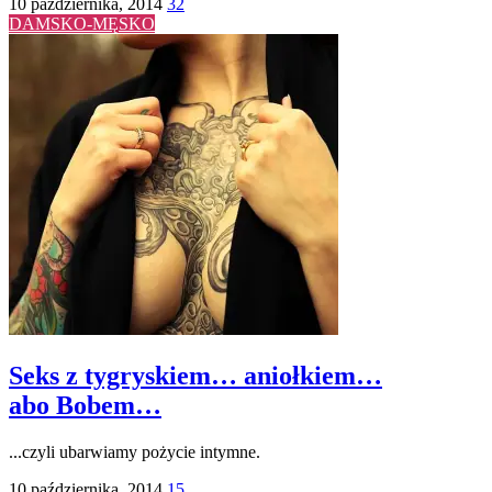
10 października, 2014
32
DAMSKO-MĘSKO
Seks z tygryskiem… aniołkiem…
abo Bobem…
...czyli ubarwiamy pożycie intymne.
10 października, 2014
15