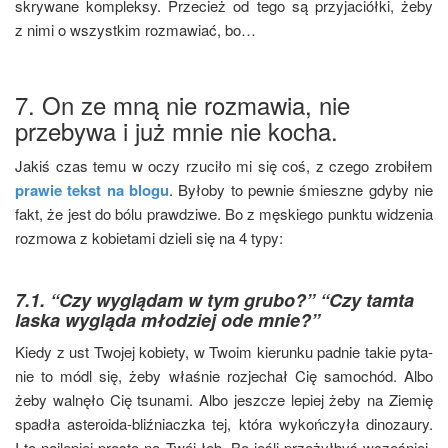
skry­wa­ne kom­plek­sy. Prze­cież od tego są przy­ja­ciół­ki, żeby
z nimi o wszyst­kim roz­ma­wiać, bo…
7. On ze mną nie rozmawia, nie
przebywa i już mnie nie kocha.
Jakiś czas temu w oczy rzu­ci­ło mi się coś, z cze­go zro­bi­łem
pra­wie tekst na blo­gu
. Było­by to pew­nie śmiesz­ne gdy­by nie
fakt, że jest do bólu praw­dzi­we. Bo z męskie­go punk­tu widze­nia
roz­mo­wa z kobie­ta­mi dzie­li się na 4 typy:
7.1. “Czy wyglądam w tym grubo?” “Czy tamta
laska wygląda młodziej ode mnie?”
Kie­dy z ust Two­jej kobie­ty, w Two­im kie­run­ku pad­nie takie pyta­
nie to módl się, żeby wła­śnie roz­je­chał Cię samo­chód. Albo
żeby wal­nę­ło Cię tsu­na­mi. Albo jesz­cze lepiej żeby na Zie­mię
spa­dła aste­ro­ida-bliź­niacz­ka tej, któ­ra wykoń­czy­ła dino­zau­ry.
I to naj­le­piej pro­sto na Twój łeb. Bo jeśli prze­żył­byś wcze­śniej­