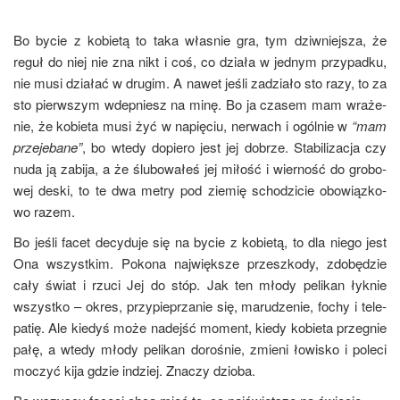
Bo bycie z kobie­tą to taka wła­snie gra, tym dziw­niej­sza, że
reguł do niej nie zna nikt i coś, co dzia­ła w jed­nym przy­pad­ku,
nie musi dzia­łać w dru­gim. A nawet jeśli zadzia­ło sto razy, to za
sto pierw­szym wdep­niesz na minę. Bo ja cza­sem mam wra­że­
nie, że kobie­ta musi żyć w napię­ciu, ner­wach i ogól­nie w
“mam
prze­je­ba­ne”
, bo wte­dy dopie­ro jest jej dobrze. Sta­bi­li­za­cja czy
nuda ją zabi­ja, a że ślu­bo­wa­łeś jej miłość i wier­ność do gro­bo­
wej deski, to te dwa metry pod zie­mię scho­dzi­cie obo­wiąz­ko­
wo razem.
Bo jeśli facet decy­du­je się na bycie z kobie­tą, to dla nie­go jest
Ona wszyst­kim. Poko­na naj­więk­sze prze­szko­dy, zdo­bę­dzie
cały świat i rzu­ci Jej do stóp. Jak ten mło­dy peli­kan łyk­nie
wszyst­ko – okres, przy­pie­prza­nie się, maru­dze­nie, fochy i tele­
pa­tię. Ale kie­dyś może nadejść moment, kie­dy kobie­ta prze­gnie
pałę, a wte­dy mło­dy peli­kan doro­śnie, zmie­ni łowi­sko i pole­ci
moczyć kija gdzie indziej. Zna­czy dzioba.