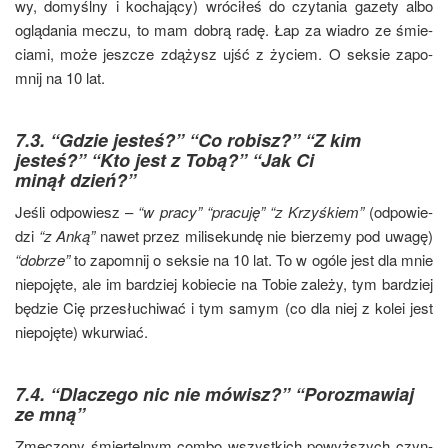
wy, domyśl­ny i kocha­ją­cy) wró­ci­łeś do czy­ta­nia gaze­ty albo
oglą­da­nia meczu, to mam dobrą radę. Łap za wia­dro ze śmie­
cia­mi, może jesz­cze zdą­żysz ujść z życiem. O sek­sie zapo­
mnij na 10 lat.
7.3. “Gdzie jesteś?” “Co robisz?” “Z kim
jesteś?” “Kto jest z Tobą?” “Jak Ci
minął dzień?”
Jeśli odpo­wiesz –
“w pra­cy” “pra­cu­ję” “z Krzyś­kiem”
(odpo­wie­
dzi
“z Anką”
nawet przez mili­se­kun­dę nie bie­rze­my pod uwa­gę)
“dobrze”
to zapo­mnij o sek­sie na 10 lat. To w ogó­le jest dla mnie
nie­po­ję­te, ale im bar­dziej kobie­cie na Tobie zale­ży, tym bar­dziej
będzie Cię prze­słu­chi­wać i tym samym (co dla niej z kolei jest
nie­po­ję­te) wkurwiać.
7.4. “Dlaczego nic nie mówisz?” “Porozmawiaj
ze mną”
Zmę­czo­ny śmier­tel­nym com­bo wszyst­kich powyż­szych czyn­