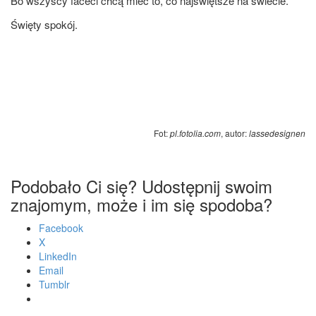
Bo wszy­scy face­ci chcą mieć to, co naj­święt­sze na świecie.
Świę­ty spokój.
Fot:
pl.fotolia.com
, autor:
las­se­de­si­gnen
Podobało Ci się? Udostępnij swoim
znajomym, może i im się spodoba?
Face­bo­ok
X
Lin­ke­dIn
Ema­il
Tum­blr