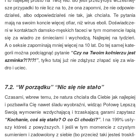
sze przy­pad­ki to nie licz na to, że ona zapo­mni, że nie odpo­wie­
dzia­łeś, albo odpo­wie­dzia­łeś nie tak, jak chcia­ła. Te pyta­nia
mają na swo­im kon­cie wię­cej ofiar, niż wirus ebo­li. Doświad­cze­
ni w kon­tak­tach dam­sko-męskich face­ci w tym momen­cie łapią
się za wia­dro ze śmie­cia­mi i wycho­dzą. Naj­le­piej na tydzień.
A o sek­sie zapo­mi­na­ją mniej wię­cej na 10 lat. Do tej samej kate­
go­rii moż­na pod­cią­gnąć pyta­nie
“Czy na Two­im koł­nie­rzu jest
szmin­ka?!?!?!”
, tyl­ko tutaj już nie zdą­żysz zła­pać się za wia­
dro i uciec.
7.2. “W porządku” “Nic się nie stało”
Cza­sa­mi, wbrew temu, że natu­ra chcia­ła dla Cie­bie jak naj­le­piej
i pozba­wi­ła Cię nawet śla­du wyobraź­ni, widząc Poło­wę Lep­szą
Swo­ją wymow­nie wzdy­cha­ją­cą i trza­ska­ją­cą gara­mi zapy­tasz
“Kocha­nie, coś się sta­ło? O co Ci cho­dzi?”
. I na 199% usły­
szy któ­reś z powyż­szych. I jeśli w tym momen­cie z czy­stym
sumie­niem i zado­wo­lo­ny z sie­bie (bo prze­cież taki jesteś tro­skli­