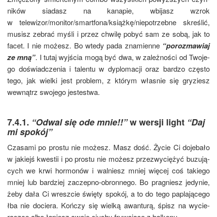
ni­ków sia­dasz na kana­pie, wbi­jasz wzrok
w telewizor/monitor/smartfona/książkę/niepotrzebne skre­ślić,
musisz zebrać myśli i przez chwi­lę pobyć sam ze sobą, jak to
facet. I nie możesz. Bo wte­dy pada zna­mien­ne
“poroz­ma­wiaj
ze mną”
. I tutaj wyj­ścia mogą być dwa, w zależ­no­ści od Two­je­
go doświad­cze­nia i talen­tu w dyplo­ma­cji oraz bar­dzo czę­sto
tego, jak wiel­ki jest pro­blem, z któ­rym wła­snie się gry­ziesz
wewnątrz swo­je­go jestestwa.
7.4.1.
“Odwal się ode mnie!!”
w wersji light
“Daj
mi spokój”
Cza­sa­mi po pro­stu nie możesz. Masz dość. Życie Ci doje­ba­ło
w jakiejś kwe­stii i po pro­stu nie możesz prze­zwy­cię­żyć buzu­ją­
cych we krwi hor­mo­nów i wal­niesz mniej wię­cej coś takie­go
mniej lub bar­dziej zaczep­no-obron­ne­go. Bo pra­gniesz jedy­nie,
żeby dała Ci wresz­cie świę­ty spo­kój, a to do tego papla­ją­ce­go
łba nie docie­ra. Koń­czy się wiel­ką awan­tu­rą, śpisz na wycie­
racz­ce albo łapiesz swo­je ciu­chy fru­wa­ją­ce z balkonu.