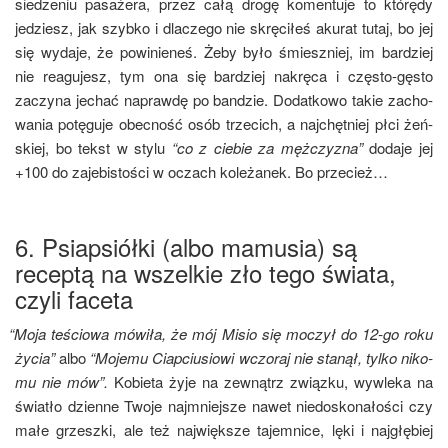
sie­dze­niu pasa­że­ra, przez całą dro­gę komen­tu­je to któ­rę­dy
jedziesz, jak szyb­ko i dla­cze­go nie skrę­ci­łeś aku­rat tutaj, bo jej
się wyda­je, że powi­nie­neś. Żeby było śmiesz­niej, im bar­dziej
nie reagu­jesz, tym ona się bar­dziej nakrę­ca i czę­sto-gęsto
zaczy­na jechać napraw­dę po ban­dzie. Dodat­ko­wo takie zacho­
wa­nia potę­gu­je obec­ność osób trze­cich, a naj­chęt­niej płci żeń­
skiej, bo tekst w sty­lu
“co z cie­bie za męż­czy­zna”
doda­je jej
+100 do zaje­bi­sto­ści w oczach kole­ża­nek. Bo przecież…
6. Psiapsiółki (albo mamusia) są
receptą na wszelkie zło tego świata,
czyli faceta
“
Moja teścio­wa mówi­ła, że mój Misio się moczył do 12-go roku
życia”
albo
“Moje­mu Ciap­ciu­sio­wi wczo­raj nie sta­nął, tyl­ko niko­
mu nie mów”.
Kobie­ta żyje na zewnątrz związ­ku, wywle­ka na
świa­tło dzien­ne Two­je naj­mniej­sze nawet nie­do­sko­na­ło­ści czy
małe grzesz­ki, ale też naj­więk­sze tajem­ni­ce, lęki i naj­głę­biej