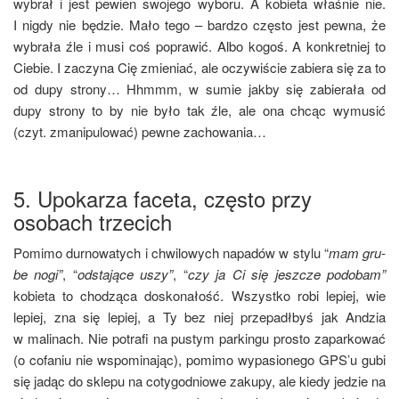
wybrał i jest pewien swo­je­go wybo­ru. A kobie­ta wła­śnie nie.
I nigdy nie będzie. Mało tego – bar­dzo czę­sto jest pew­na, że
wybra­ła źle i musi coś popra­wić. Albo kogoś. A kon­kret­niej to
Cie­bie. I zaczy­na Cię zmie­niać, ale oczy­wi­ście zabie­ra się za to
od dupy stro­ny… Hhmmm, w sumie jak­by się zabie­ra­ła od
dupy stro­ny to by nie było tak źle, ale ona chcąc wymu­sić
(czyt. zma­ni­pu­lo­wać) pew­ne zachowania…
5. Upokarza faceta, często przy
osobach trzecich
Pomi­mo dur­no­wa­tych i chwi­lo­wych napa­dów w sty­lu “
mam gru­
be nogi”
, “
odsta­ją­ce uszy”
, “
czy ja Ci się jesz­cze podo­bam”
kobie­ta to cho­dzą­ca dosko­na­łość. Wszyst­ko robi lepiej, wie
lepiej, zna się lepiej, a Ty bez niej prze­padł­byś jak Andzia
w mali­nach. Nie potra­fi na pustym par­kin­gu pro­sto zapar­ko­wać
(o cofa­niu nie wspo­mi­na­jąc), pomi­mo wypa­sio­ne­go GPS’u gubi
się jadąc do skle­pu na coty­go­dnio­we zaku­py, ale kie­dy jedzie na