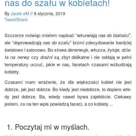
nas do szału w kobietach!
By
Jacek eM
//
8 stycznia, 2019
Tweet
Share
Szcze­rze mówiąc mia­łem napi­sać “
wkur­wia­ją nas do bia­ło­ści”
,
ale “
dopro­wa­dza­ją nas do sza­łu”
brzmi zde­cy­do­wa­nie bar­dziej
świa­to­wo i salo­no­wo. Bo sło­wa
dener­wu­je
,
wku­rza
,
iry­tu­je, dzia­
ła na ner­wy
czy
draż­ni
są zbyt deli­kat­ne i nie odda­ją w peł­ni
tem­pe­ra­tu­ry uczuć, jakie w nas, face­tach cza­sa­mi wzbu­dza­ją
kobiety.
Cza­sa­mi mam wra­że­nie, że dla więk­szo­ści kobiet nie jest
dobrze, jak jest dobrze. Bo kie­dy jest nie­do­brze, to dopie­ro wte­
dy jest dobrze. Ba, wte­dy nawet bywa zaje­bi­ście. Cie­ka­wy
jestem, co na ten wpis powie­dzą face­ci, a co kobiety…
1. Poczytaj mi w myślach.