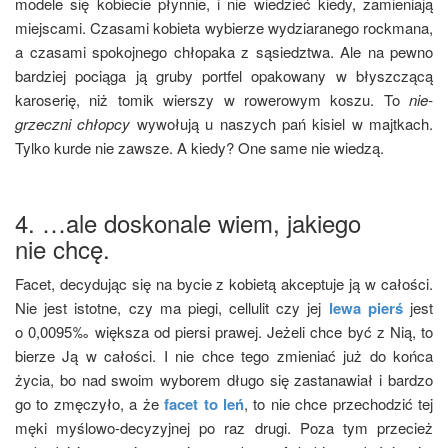
mode­le się kobie­cie płyn­nie, i nie wie­dzieć kie­dy, zamie­nia­ją
miej­sca­mi. Cza­sa­mi kobie­ta wybie­rze wydzia­ra­ne­go rock­ma­na,
a cza­sa­mi spo­koj­ne­go chło­pa­ka z sąsiedz­twa. Ale na pew­no
bar­dziej pocią­ga ją gru­by port­fel opa­ko­wa­ny w błysz­czą­cą
karo­se­rię, niż tomik wier­szy w rowe­ro­wym koszu. To
nie­
grzecz­ni chłop­cy
wywo­łu­ją u naszych pań kisiel w majt­kach.
Tyl­ko kur­de nie zawsze. A kie­dy? One same nie wiedzą.
4. …ale doskonale wiem, jakiego
nie chcę.
Facet, decy­du­jąc się na bycie z kobie­tą akcep­tu­je ją w cało­ści.
Nie jest istot­ne, czy ma pie­gi, cel­lu­lit czy jej
lewa pierś
jest
o 0,0095‰ więk­sza od pier­si pra­wej. Jeże­li chce być z Nią, to
bie­rze Ją w cało­ści. I nie chce tego zmie­niać już do koń­ca
życia, bo nad swo­im wybo­rem dłu­go się zasta­na­wiał i bar­dzo
go to zmę­czy­ło, a że
facet to leń
, to nie chce prze­cho­dzić tej
męki myślo­wo-decy­zyj­nej po raz dru­gi. Poza tym prze­cież