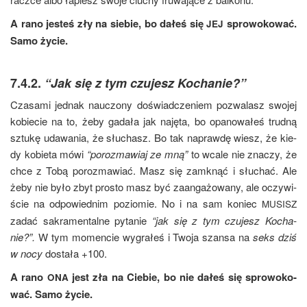
A rano jesteś zły na sie­bie, bo dałeś się
spro­wo­ko­wać.
JEJ
Samo życie.
7.4.2.
“Jak się z tym czujesz Kochanie?”
Cza­sa­mi jed­nak nauczo­ny doświad­cze­niem pozwa­lasz swo­jej
kobie­cie na to, żeby gada­ła jak naję­ta, bo opa­no­wa­łeś trud­ną
sztu­kę uda­wa­nia, że słu­chasz. Bo tak napraw­dę wiesz, że kie­
dy kobie­ta mówi
“poroz­ma­wiaj ze mną”
to wca­le nie zna­czy, że
chce z Tobą poroz­ma­wiać. Masz się zamknąć i słu­chać. Ale
żeby nie było zbyt pro­sto masz być zaan­ga­żo­wa­ny, ale oczy­wi­
ście na odpo­wied­nim pozio­mie. No i na sam koniec
MUSISZ
zadać sakra­men­tal­ne pyta­nie
“jak się z tym czu­jesz Kocha­
nie?”.
W tym momen­cie wygra­łeś i Two­ja szan­sa na
seks dziś
w nocy
dosta­ła +100.
A rano
jest zła na Cie­bie, bo nie dałeś się spro­wo­ko­
ONA
wać. Samo życie.