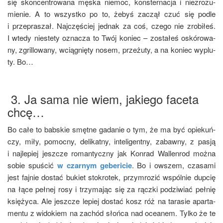
się skon­cen­tro­wa­na męska nie­moc, kon­ster­na­cja i nie­zro­zu­
mie­nie. A to wszyst­ko po to, żebyś zaczął czuć się pod­le
i prze­pra­szał. Naj­czę­ściej jed­nak za coś, cze­go nie zro­bi­łeś.
I wte­dy nie­ste­ty ozna­cza to Twój koniec – zosta­łeś oskó­ro­wa­
ny, zgril­lo­wa­ny, wcią­gnię­ty nosem, prze­żu­ty, a na koniec wyplu­
ty. Bo…
3. Ja sama nie wiem, jakiego faceta
chcę…
Bo całe to bab­skie smęt­ne gada­nie o tym, że ma być opie­kuń­
czy, miły, pomoc­ny, deli­kat­ny, inte­li­gent­ny, zabaw­ny, z pasją
i naj­le­piej jesz­cze roman­tycz­ny jak Kon­rad Wal­len­rod moż­na
sobie spu­ścić
w czar­nym gebe­ri­cie
. Bo i owszem, cza­sa­mi
jest faj­nie dostać bukiet sto­kro­tek, przy­mro­zić wspól­nie dup­cię
na łące peł­nej rosy i trzy­ma­jąc się za rącz­ki podzi­wiać peł­nię
księ­ży­ca. Ale jesz­cze lepiej dostać kosz róż na tara­sie apar­ta­
men­tu z wido­kiem na zachód słoń­ca nad oce­anem. Tyl­ko że te