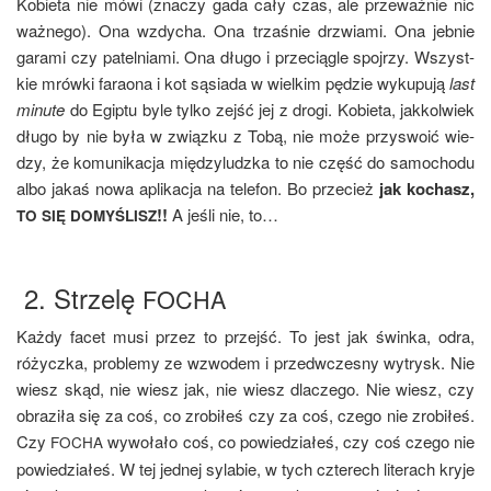
Kobie­ta nie mówi (zna­czy gada cały czas, ale prze­waż­nie nic
waż­ne­go). Ona wzdy­cha. Ona trza­śnie drzwia­mi. Ona jeb­nie
gara­mi czy patel­nia­mi. Ona dłu­go i prze­cią­gle spoj­rzy. Wszyst­
kie mrów­ki fara­ona i kot sąsia­da w wiel­kim pędzie wyku­pu­ją
last
minu­te
do Egip­tu byle tyl­ko zejść jej z dro­gi. Kobie­ta, jak­kol­wiek
dłu­go by nie była w związ­ku z Tobą, nie może przy­swo­ić wie­
dzy, że komu­ni­ka­cja mię­dzy­ludz­ka to nie część do samo­cho­du
albo jakaś nowa apli­ka­cja na tele­fon. Bo prze­cież
jak kochasz,
!!
A jeśli nie, to…
TO
SIĘ
DOMYŚLISZ
2. Strzelę
FOCHA
Każ­dy facet musi przez to przejść. To jest jak świn­ka, odra,
różycz­ka, pro­ble­my ze wzwo­dem i przed­wcze­sny wytrysk. Nie
wiesz skąd, nie wiesz jak, nie wiesz dla­cze­go. Nie wiesz, czy
obra­zi­ła się za coś, co zro­bi­łeś czy za coś, cze­go nie zro­bi­łeś.
Czy
wywo­ła­ło coś, co powie­dzia­łeś, czy coś cze­go nie
FOCHA
powie­dzia­łeś. W tej jed­nej syla­bie, w tych czte­rech lite­rach kry­je