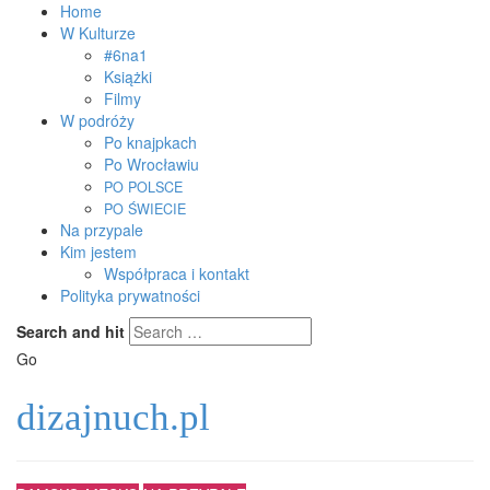
Home
W Kulturze
#6na1
Książki
Filmy
W podróży
Po knajpkach
Po Wrocławiu
PO
POLSCE
PO
ŚWIECIE
Na przypale
Kim jestem
Współpraca i kontakt
Polityka prywatności
Search and hit
Go
dizajnuch.pl