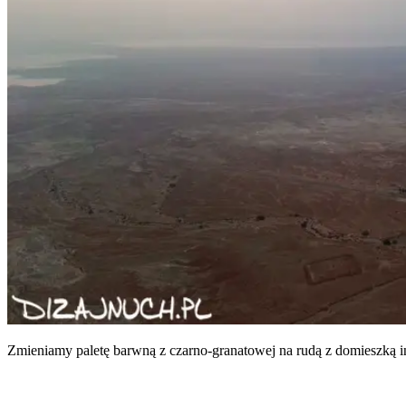
Zmie­nia­my pale­tę barw­ną z czar­no-gra­na­to­wej na rudą z domiesz­ką 