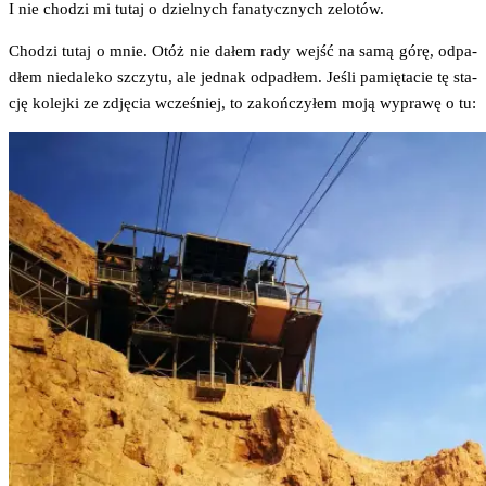
I nie cho­dzi mi tutaj o dziel­nych fana­tycz­nych zelotów.
Cho­dzi tutaj o mnie. Otóż nie dałem rady wejść na samą górę, odpa­
dłem nie­da­le­ko szczy­tu, ale jed­nak odpa­dłem. Jeśli pamię­ta­cie tę sta­
cję kolej­ki ze zdję­cia wcze­śniej, to zakoń­czy­łem moją wypra­wę o tu: