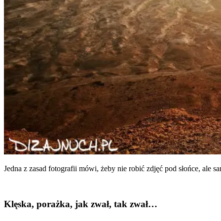
Jed­na z zasad foto­gra­fii mówi, żeby nie robić zdjęć pod słoń­ce, ale sam
Klęska, porażka, jak zwał, tak zwał…