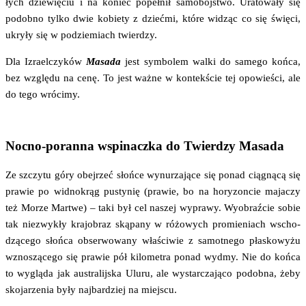
łych dzie­wię­ciu i na koniec popeł­nił samo­bój­stwo. Ura­to­wa­ły się
podob­no tyl­ko dwie kobie­ty z dzieć­mi, któ­re widząc co się świę­ci,
ukry­ły się w pod­zie­miach twierdzy.
Dla Izra­el­czy­ków
Masa­da
jest sym­bo­lem wal­ki do same­go koń­ca,
bez wzglę­du na cenę. To jest waż­ne w kon­tek­ście tej opo­wie­ści, ale
do tego wrócimy.
Nocno-poranna wspinaczka do Twierdzy Masada
Ze szczy­tu góry obej­rzeć słoń­ce wynu­rza­ją­ce się ponad cią­gną­cą się
pra­wie po wid­no­krąg pusty­nię (pra­wie, bo na hory­zon­cie maja­czy
też Morze Mar­twe) – taki był cel naszej wypra­wy. Wyobraź­cie sobie
tak nie­zwy­kły kra­jo­braz ską­pa­ny w różo­wych pro­mie­niach wscho­
dzą­ce­go słoń­ca obser­wo­wa­ny wła­ści­wie z samot­ne­go pła­sko­wy­żu
wzno­szą­ce­go się pra­wie pół kilo­me­tra ponad wydmy. Nie do koń­ca
to wyglą­da jak austra­lij­ska Ulu­ru, ale wystar­cza­ją­co podob­na, żeby
sko­ja­rze­nia były naj­bar­dziej na miejscu.