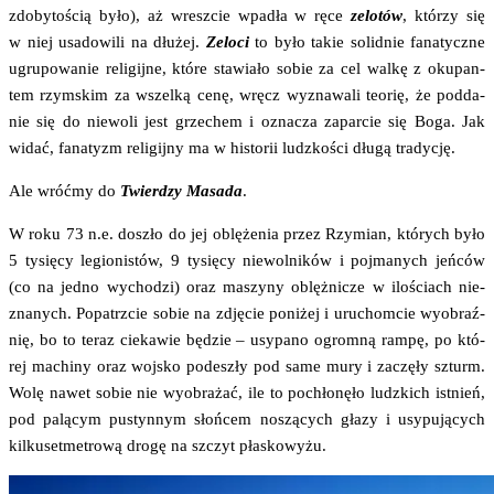
zdo­by­to­ścią było), aż wresz­cie wpa­dła w ręce
zelo­tów
, któ­rzy się
w niej usa­do­wi­li na dłu­żej.
Zelo­ci
to było takie solid­nie fana­tycz­ne
ugru­po­wa­nie reli­gij­ne, któ­re sta­wia­ło sobie za cel wal­kę z oku­pan­
tem rzym­skim za wszel­ką cenę, wręcz wyzna­wa­li teo­rię, że pod­da­
nie się do nie­wo­li jest grze­chem i ozna­cza zapar­cie się Boga. Jak
widać, fana­tyzm reli­gij­ny ma w histo­rii ludz­ko­ści dłu­gą tradycję.
Ale wróć­my do
Twier­dzy Masa­da
.
W roku 73 n.e. doszło do jej oblę­że­nia przez Rzy­mian, któ­rych było
5 tysię­cy legio­ni­stów, 9 tysię­cy nie­wol­ni­ków i poj­ma­nych jeń­ców
(co na jed­no wycho­dzi) oraz maszy­ny oblęż­ni­cze w ilo­ściach nie­
zna­nych. Popa­trz­cie sobie na zdję­cie poni­żej i uru­chom­cie wyobraź­
nię, bo to teraz cie­ka­wie będzie – usy­pa­no ogrom­ną ram­pę, po któ­
rej machi­ny oraz woj­sko pode­szły pod same mury i zaczę­ły szturm.
Wolę nawet sobie nie wyobra­żać, ile to pochło­nę­ło ludz­kich ist­nień,
pod palą­cym pustyn­nym słoń­cem noszą­cych gła­zy i usy­pu­ją­cych
kil­ku­set­me­tro­wą dro­gę na szczyt płaskowyżu.