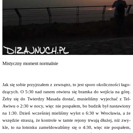
Mistycz­ny moment normalnie
Jak się sobie przyj­rza­łem z zewnątrz, to jest spo­ro oko­licz­no­ści łago­
dzą­cych. O 5:30 nad ranem otwie­ra się bram­ka do wej­ścia na górę.
Żeby się do Twier­dzy Masa­da dostać, musie­li­śmy wyje­chać z Tel-
Awi­wu o 2:30 w nocy, więc nie pospa­łem, bo budzik był nasta­wio­ny
na 1:30. Dzień wcze­śniej mie­li­śmy wylot o 6:30 w Wro­cła­wia, a że
wszę­dzie stra­szą, że kon­tro­le w tam­te rejo­ny trwa­ją dłu­żej, niż zwy­
kle, to na lot­ni­sku zamel­do­wa­li­śmy się o 4:30, więc nie pospa­łem,