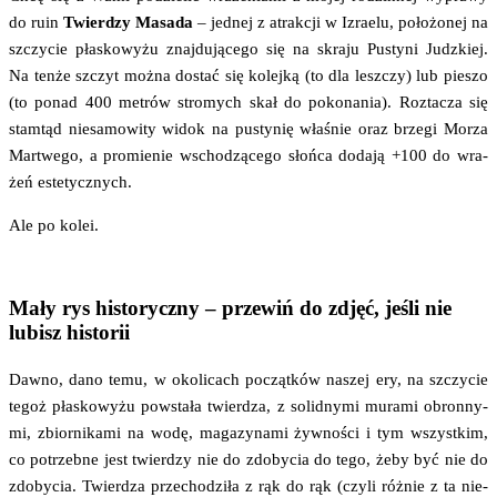
do ruin
Twier­dzy Masa­da
– jed­nej z atrak­cji w Izra­elu, poło­żo­nej na
szczy­cie pła­sko­wy­żu znaj­du­ją­ce­go się na skra­ju Pusty­ni Judz­kiej.
Na ten­że szczyt moż­na dostać się kolej­ką (to dla lesz­czy) lub pie­szo
(to ponad 400 metrów stro­mych skał do poko­na­nia). Roz­ta­cza się
stam­tąd nie­sa­mo­wi­ty widok na pusty­nię wła­śnie oraz brze­gi Morza
Mar­twe­go, a pro­mie­nie wscho­dzą­ce­go słoń­ca doda­ją +100 do wra­
żeń estetycznych.
Ale po kolei.
Mały rys historyczny – przewiń do zdjęć, jeśli nie
lubisz historii
Daw­no, dano temu, w oko­li­cach począt­ków naszej ery, na szczy­cie
tegoż pła­sko­wy­żu powsta­ła twier­dza, z solid­ny­mi mura­mi obron­ny­
mi, zbior­ni­ka­mi na wodę, maga­zy­na­mi żyw­no­ści i tym wszyst­kim,
co potrzeb­ne jest twier­dzy nie do zdo­by­cia do tego, żeby być nie do
zdo­by­cia. Twier­dza prze­cho­dzi­ła z rąk do rąk (czy­li róż­nie z ta nie­