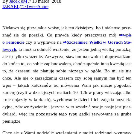
By
Jacek eM
//
13 marca, 2018
IZRAEL)">Tweet
Share
Nie­ła­two się pisze takie wpi­sy, jak ten dzi­siej­szy, bo i nie­ła­two przy­
znać się do poraż­ki. Co praw­da kie­dy prze­czy­tasz mój
⇒wpis
o remon­cie
czy o wypra­wie na
⇒Szcze­li­niec Wiel­ki w Górach Sto­
ło­wych
, to moż­na odnieść wra­że­nie, że jestem jed­ną wiel­ką poraż­ką,
ale to tyl­ko wra­że­nie. Zazwy­czaj sta­wiam na swo­im i dopro­wa­dzam
do koń­ca to, co sobie zapla­no­wa­łem, choć zupeł­nie inną kwe­stią jest
to, że cza­sa­mi nie pla­nu­ję sobie nicze­go w ogó­le. Bo mi się nie
chce. Ale nie o zarzą­dza­niu cza­sem czy sobą samym ma być ten
wpis – takich koł­cza­nów od mówie­nia Wam jak macie pogo­dzić
karie­rę (czy­li w dzi­siej­szych realiach 10–12h w pra­cy wli­cza­jąc albo
i nie dojaz­dy w kor­kach), wycho­wa­nie dzie­ci i ich zaję­cia poza­lek­
cyj­ne, zdro­we żywie­nie i jesz­cze w to wsa­dzić swo­je pasje jest pier­
dy­liard, więc im pozo­sta­wię tego typu gad­ki ser­wo­wa­ne za gru­be
pieniądze.
Chcę się z Wami podzie­lić wra­że­nia­mi z mojej rodzin­nej wypra­wy