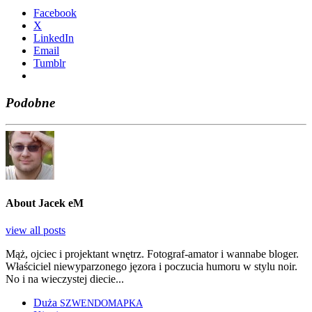
Face­bo­ok
X
Lin­ke­dIn
Ema­il
Tum­blr
Podobne
About Jacek eM
view all posts
Mąż, ojciec i projektant wnętrz. Fotograf-amator i wannabe bloger.
Właściciel niewyparzonego jęzora i poczucia humoru w stylu noir.
No i na wieczystej diecie...
Duża
SZWENDOMAPKA