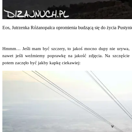
Eos, Jutrzen­ka Róża­no­pal­ca opro­mie­nia budzą­cą się do życia Pusty­n
Hmmm… Jeśli mam być szcze­ry, to jakoś moc­no dupy nie ury­wa,
nawet jeśli weź­mie­my popraw­kę na jakość zdję­cia. Na szczę­ście
potem zaczę­ło być jak­by kap­kę ciekawiej: