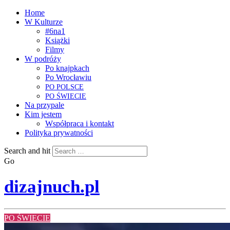
Home
W Kulturze
#6na1
Książki
Filmy
W podróży
Po knajpkach
Po Wrocławiu
PO
POLSCE
PO
ŚWIECIE
Na przypale
Kim jestem
Współpraca i kontakt
Polityka prywatności
Search and hit
Go
dizajnuch.pl
PO ŚWIECIE