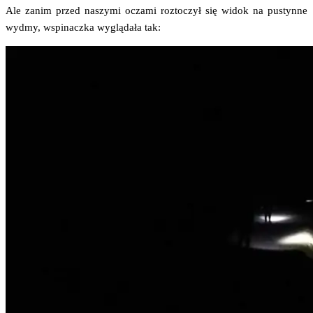
Ale zanim przed naszy­mi ocza­mi roz­to­czył się widok na pustyn­ne
wydmy, wspi­nacz­ka wyglą­da­ła tak: