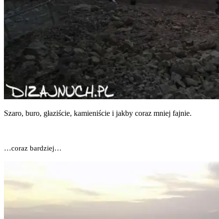
Sza­ro, buro, gła­zi­ście, kamie­ni­ście i jak­by coraz mniej fajnie.
…coraz bar­dziej…