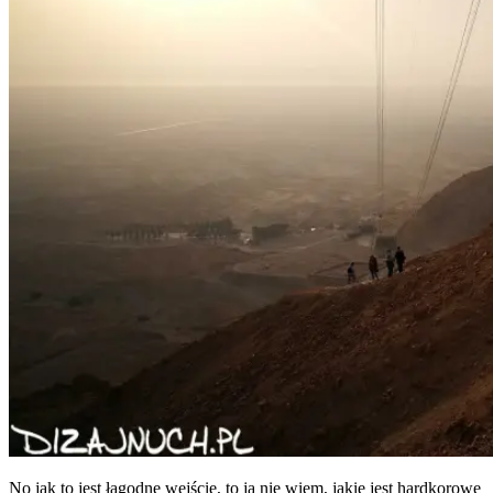
No jak to jest łagod­ne wej­ście, to ja nie wiem, jakie jest hardkorowe