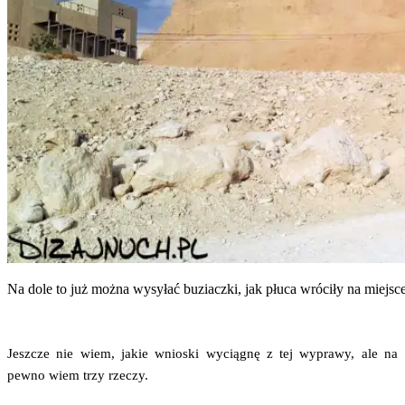
Na dole to już moż­na wysy­łać buziacz­ki, jak płu­ca wró­ci­ły na miejsc
Jesz­cze nie wiem, jakie wnio­ski wycią­gnę z tej wypra­wy, ale na
pew­no wiem trzy rzeczy.