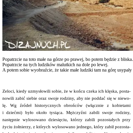
Popa­trz­cie na toto małe na górze po pra­wej, bo potem będzie z bli­ska.
Popa­trz­cie na tych ludzi­ków malut­kich na dole po lewej.
A potem sobie wyobraź­cie, że takie małe ludzi­ki tam na górę usy­pa­ł
Zelo­ci, kie­dy uzmy­sło­wi­li sobie, że w koń­cu cze­ka ich klę­ska, posta­
no­wi­li zabić sie­bie oraz swo­je rodzi­ny, aby nie pod­dać się w nie­wo­
lę. Wg źró­deł histo­rycz­nych obroń­ców (włącz­nie z kobie­ta­mi
i dzieć­mi) było oko­ło tysią­ca. Męż­czyź­ni zabi­li swo­je rodzi­ny,
następ­nie wylo­so­wa­no dzie­się­ciu, któ­rzy zabi­li pozo­sta­łych przy
życiu żoł­nie­rzy, z któ­rych wylo­so­wa­no jed­ne­go, któ­ry zabił pozo­sta­