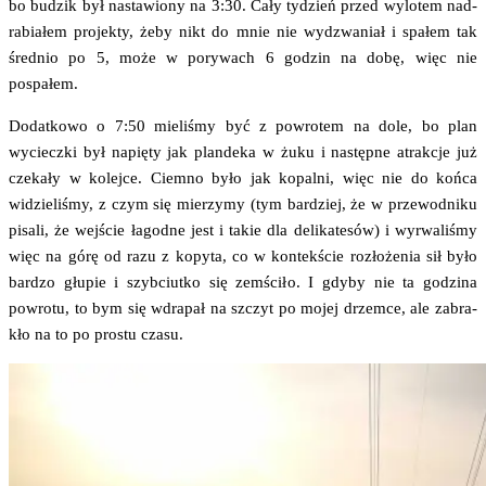
bo budzik był nasta­wio­ny na 3:30. Cały tydzień przed wylo­tem nad­
ra­bia­łem pro­jek­ty, żeby nikt do mnie nie wydzwa­niał i spa­łem tak
śred­nio po 5, może w pory­wach 6 godzin na dobę, więc nie
pospałem.
Dodat­ko­wo o 7:50 mie­li­śmy być z powro­tem na dole, bo plan
wyciecz­ki był napię­ty jak plan­de­ka w żuku i następ­ne atrak­cje już
cze­ka­ły w kolej­ce. Ciem­no było jak kopal­ni, więc nie do koń­ca
widzie­li­śmy, z czym się mie­rzy­my (tym bar­dziej, że w prze­wod­ni­ku
pisa­li, że wej­ście łagod­ne jest i takie dla deli­ka­te­sów) i wyrwa­li­śmy
więc na górę od razu z kopy­ta, co w kon­tek­ście roz­ło­że­nia sił było
bar­dzo głu­pie i szyb­ciut­ko się zemści­ło. I gdy­by nie ta godzi­na
powro­tu, to bym się wdra­pał na szczyt po mojej drzem­ce, ale zabra­
kło na to po pro­stu czasu.