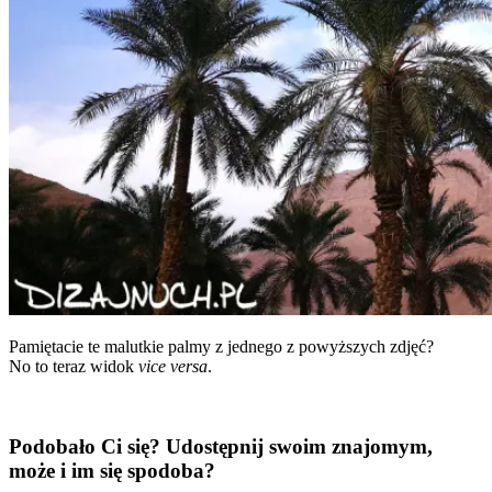
Pamię­ta­cie te malut­kie pal­my z jed­ne­go z powyż­szych zdjęć?
No to teraz widok
vice ver­sa
.
Podobało Ci się? Udostępnij swoim znajomym,
może i im się spodoba?