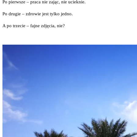
Po pierw­sze – pra­ca nie zając, nie ucieknie.
Po dru­gie – zdro­wie jest tyl­ko jedno.
A po trze­cie – faj­ne zdję­cia, nie?