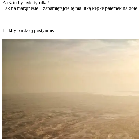
Ależ to by była tyrol­ka!
Tak na mar­gi­ne­sie – zapa­mię­taj­cie tę malut­ką kęp­kę pale­mek na dole
I jak­by bar­dziej pustynnie.