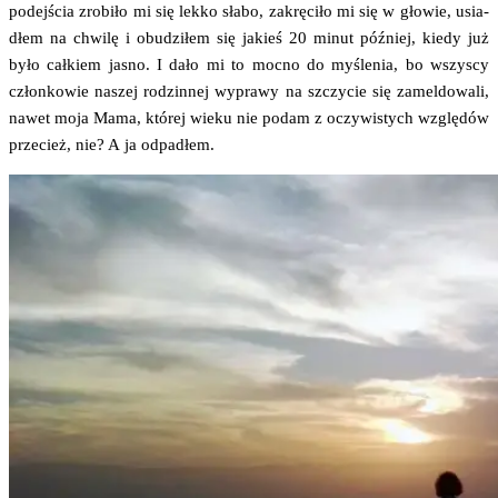
podej­ścia zro­bi­ło mi się lek­ko sła­bo, zakrę­ci­ło mi się w gło­wie, usia­
dłem na chwi­lę i obu­dzi­łem się jakieś 20 minut póź­niej, kie­dy już
było cał­kiem jasno. I dało mi to moc­no do myśle­nia, bo wszy­scy
człon­ko­wie naszej rodzin­nej wypra­wy na szczy­cie się zamel­do­wa­li,
nawet moja Mama, któ­rej wie­ku nie podam z oczy­wi­stych wzglę­dów
prze­cież, nie? A ja odpadłem.