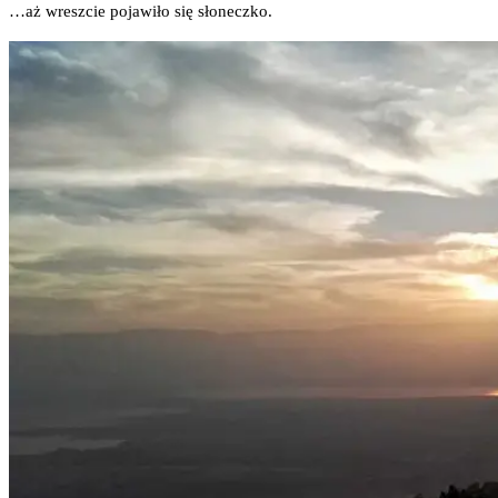
…aż wresz­cie poja­wi­ło się słoneczko.