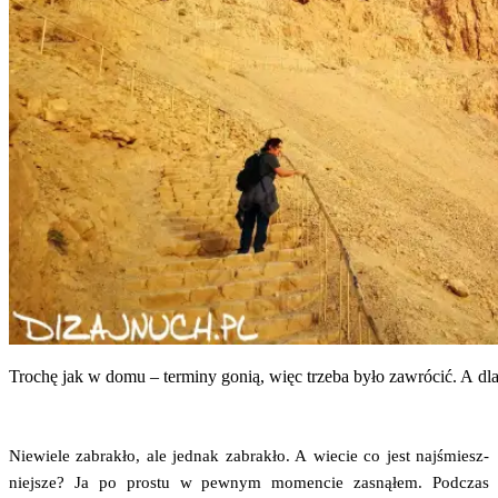
Tro­chę jak w domu – ter­mi­ny gonią, więc trze­ba było zawró­cić. A dla
Nie­wie­le zabra­kło, ale jed­nak zabra­kło. A wie­cie co jest naj­śmiesz­
niej­sze? Ja po pro­stu w pew­nym momen­cie zasną­łem. Pod­czas