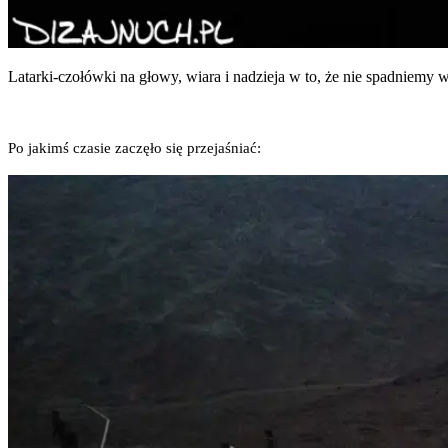
Latar­ki-czo­łów­ki na gło­wy, wia­ra i nadzie­ja w to, że nie spad­nie­my 
Po jakimś cza­sie zaczę­ło się przejaśniać: