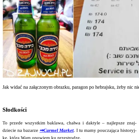
Jak widać na załą­czo­nym obraz­ku, para­gon po hebraj­sku, żeby nic nie
Słodkości
To przede wszyst­kim bakla­wa, chał­wa i dak­ty­le – naj­lep­sze znaj­
dzie­cie na baza­rze
⇒Car­mel Mar­ket
. I tu mamy poucza­ją­ca histo­ryj­
kę, któ­rą Wam opo­wiem ku przestrodze.