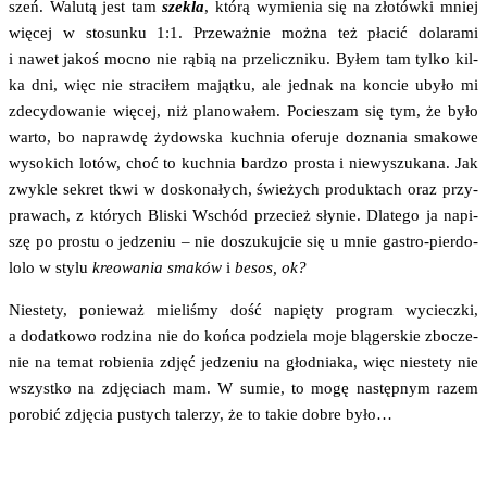
szeń. Walu­tą jest tam
sze­kla
, któ­rą wymie­nia się na zło­tów­ki mniej
wię­cej w sto­sun­ku 1:1. Prze­waż­nie moż­na też pła­cić dola­ra­mi
i nawet jakoś moc­no nie rąbią na prze­licz­ni­ku. Byłem tam tyl­ko kil­
ka dni, więc nie stra­ci­łem mająt­ku, ale jed­nak na kon­cie uby­ło mi
zde­cy­do­wa­nie wię­cej, niż pla­no­wa­łem. Pocie­szam się tym, że było
war­to, bo napraw­dę żydow­ska kuch­nia ofe­ru­je dozna­nia sma­ko­we
wyso­kich lotów, choć to kuch­nia bar­dzo pro­sta i nie­wy­szu­ka­na. Jak
zwy­kle sekret tkwi w dosko­na­łych, świe­żych pro­duk­tach oraz przy­
pra­wach, z któ­rych Bli­ski Wschód prze­cież sły­nie. Dla­te­go ja napi­
szę po pro­stu o jedze­niu – nie doszu­kuj­cie się u mnie gastro-pier­do­
lo­lo w sty­lu
kre­owa­nia sma­ków
i
besos, ok?
Nie­ste­ty, ponie­waż mie­li­śmy dość napię­ty pro­gram wyciecz­ki,
a dodat­ko­wo rodzi­na nie do koń­ca podzie­la moje blą­ger­skie zbo­cze­
nie na temat robie­nia zdjęć jedze­niu na głod­nia­ka, więc nie­ste­ty nie
wszyst­ko na zdję­ciach mam. W sumie, to mogę następ­nym razem
poro­bić zdję­cia pustych tale­rzy, że to takie dobre było…