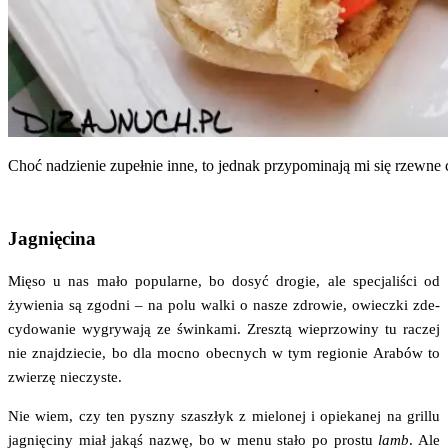
Choć nadzie­nie zupeł­nie inne, to jed­nak przy­po­mi­na­ją mi się rzew
Jagnięcina
Mię­so u nas mało popu­lar­ne, bo dosyć dro­gie, ale spe­cja­li­ści od
żywie­nia są zgod­ni – na polu wal­ki o nasze zdro­wie, owiecz­ki zde­
cy­do­wa­nie wygry­wa­ją ze świn­ka­mi. Zresz­tą wie­przo­wi­ny tu raczej
nie znaj­dzie­cie, bo dla moc­no obec­nych w tym regio­nie Ara­bów to
zwie­rzę nieczyste.
Nie wiem, czy ten pysz­ny szasz­łyk z mie­lo­nej i opie­ka­nej na gril­lu
jagnię­ci­ny miał jakąś nazwę, bo w menu sta­ło po pro­stu
lamb
. Ale