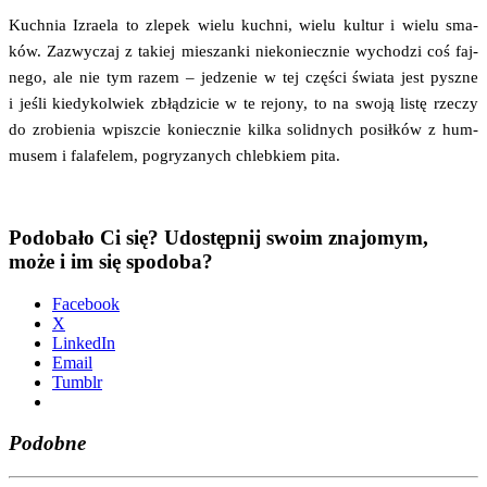
Kuch­nia Izra­ela to zle­pek wie­lu kuch­ni, wie­lu kul­tur i wie­lu sma­
ków. Zazwy­czaj z takiej mie­szan­ki nie­ko­niecz­nie wycho­dzi coś faj­
ne­go, ale nie tym razem – jedze­nie w tej czę­ści świa­ta jest pysz­ne
i jeśli kie­dy­kol­wiek zbłą­dzi­cie w te rejo­ny, to na swo­ją listę rze­czy
do zro­bie­nia wpisz­cie koniecz­nie kil­ka solid­nych posił­ków z hum­
mu­sem i fala­fe­lem, pogry­za­nych chleb­kiem pita.
Podobało Ci się? Udostępnij swoim znajomym,
może i im się spodoba?
Face­bo­ok
X
Lin­ke­dIn
Ema­il
Tum­blr
Podobne