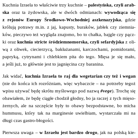
Kuch­nia Izra­ela to wła­ści­wie trzy kuch­nie –
pale­styń­ska, czy­li arab­
ska
oraz ta żydow­ska, ale w dwóch odmia­nach:
wywo­dzą­ca się
z rejo­nów Euro­py Środ­ko­wo-Wschod­niej asz­ke­na­zyj­ska
, gdzie
kró­lu­ją potra­wy m.in. z jaj, kapu­sty, bura­ków, jabłek czy ziem­nia­
ków, pie­czy­wo też wyglą­da zna­jo­mo, bo to chał­ka, baj­gle czy pącz­
ki oraz
kuch­nia stric­te śród­ziem­no­mor­ska, czy­li sefar­dyj­ska
z oli­
wą z oli­wek, cie­cie­rzy­cą, bakła­ża­na­mi, kar­czo­cha­mi, pomi­do­ra­mi,
papry­ką, cytry­na­mi i chleb­kiem pita do tego. Mię­sa je się mało,
a jeśli już, to głów­nie jest to jagnię­ci­na czy baranina.
Jak widać,
kuch­nia Izra­ela to raj dla wege­ta­rian czy też i wegan
(nie do koń­ca ich roz­róż­niam, więc wybacz­cie – na potrze­by tegoż
wpi­su uży­wać będę skró­tu myślo­we­go pod nazwą
#vege
). Tro­chę się
oba­wia­łem, że będę cią­głe cho­dził głod­ny, bo ja raczej z tych mię­so­
żer­nych, ale na szczę­ście były to oba­wy bez­pod­staw­ne, bo micha
hum­mu­su, któ­ry tak na mar­gi­ne­sie uwiel­biam, wystar­cza­ła mi na
dłu­gi czas gastro-błogości.
Pierw­sza uwa­ga –
w Izra­elu jest bar­dzo dro­go
, jak na pol­ską kie­