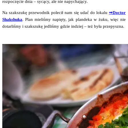
roz­po­czę­cie dnia – sycą­cy, ale nie napychający.
Na szak­szu­kę prze­wod­nik pole­cił nam się udać do loka­lu
⇒Doctor
Shak­shu­ka
. Plan mie­li­śmy napię­ty, jak plan­de­ka w żuku, więc nie
dotar­li­śmy i szak­szu­kę jedli­śmy gdzie indziej – też była przepyszna.