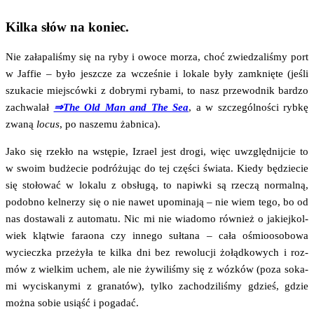
Kilka słów na koniec.
Nie zała­pa­li­śmy się na ryby i owo­ce morza, choć zwie­dza­li­śmy port
w Jaf­fie – było jesz­cze za wcze­śnie i loka­le były zamknię­te (jeśli
szu­ka­cie miej­sców­ki z dobry­mi ryba­mi, to nasz prze­wod­nik bar­dzo
zachwa­lał
⇒The Old Man and The Sea
, a w szcze­gól­no­ści ryb­kę
zwa­ną
locus
, po nasze­mu żabnica).
Jako się rze­kło na wstę­pie, Izra­el jest dro­gi, więc uwzględ­nij­cie to
w swo­im budże­cie podró­żu­jąc do tej czę­ści świa­ta. Kie­dy będzie­cie
się sto­ło­wać w loka­lu z obsłu­gą, to napiw­ki są rze­czą nor­mal­ną,
podob­no kel­ne­rzy się o nie nawet upo­mi­na­ją – nie wiem tego, bo od
nas dosta­wa­li z auto­ma­tu. Nic mi nie wia­do­mo rów­nież o jakiej­kol­
wiek klą­twie fara­ona czy inne­go suł­ta­na – cała ośmio­oso­bo­wa
wyciecz­ka prze­ży­ła te kil­ka dni bez rewo­lu­cji żołąd­ko­wych i roz­
mów z wiel­kim uchem, ale nie żywi­li­śmy się z wóz­ków (poza soka­
mi wyci­ska­ny­mi z gra­na­tów), tyl­ko zacho­dzi­li­śmy gdzieś, gdzie
moż­na sobie usiąść i pogadać.