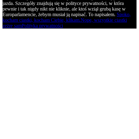
jazda. Szczegóły znajdują się w polityce prywatności, w która
pewnie i tak nigdy nikt nie kliknie, ale ktoś wziął grubą kasę w
Europarlamencie, żebym musiał ją napisać. To napisałem.
Spoko,
kocham ciastki, kocham Ciebie, klikam.
Nope, wszystkie ciastki
zeżrę sam
Polityka prywatności