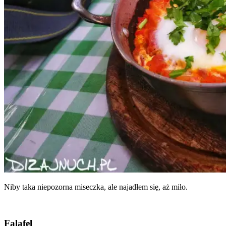
Niby taka nie­po­zor­na misecz­ka, ale naja­dłem się, aż miło.
Falafel