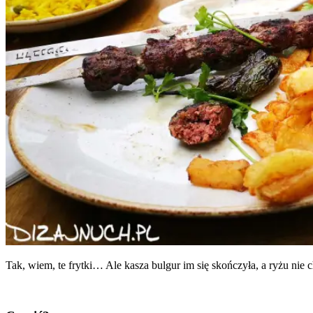
Tak, wiem, te fryt­ki… Ale kasza bul­gur im się skoń­czy­ła, a ryżu nie