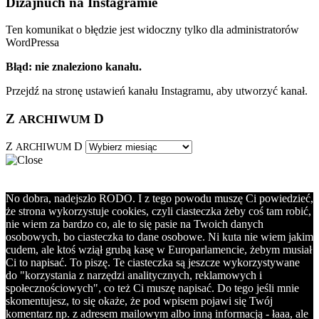
Dizajnuch na Instagramie
Ten komunikat o błędzie jest widoczny tylko dla administratorów
WordPressa
Błąd: nie znaleziono kanału.
Przejdź na stronę ustawień kanału Instagramu, aby utworzyć kanał.
Z
D
ARCHIWUM
Z
D
ARCHIWUM
No dobra, nadejszło RODO. I z tego powodu muszę Ci powiedzieć,
że strona wykorzystuje cookies, czyli ciasteczka żeby coś tam robić,
nie wiem za bardzo co, ale to się pasie na Twoich danych
osobowych, bo ciasteczka to dane osobowe. Ni kuta nie wiem jakim
cudem, ale ktoś wziął grubą kasę w Europarlamencie, żebym musiał
Ci to napisać. To piszę. Te ciasteczka są jeszcze wykorzystywane
do "korzystania z narzędzi analitycznych, reklamowych i
społecznościowych", co też Ci muszę napisać. Do tego jeśli mnie
skomentujesz, to się okaże, że pod wpisem pojawi się Twój
komentarz np. z adresem mailowym albo inną informacją - łaaa, ale