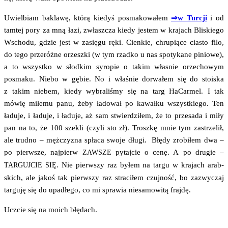
Uwiel­biam bakla­wę, któ­rą kie­dyś posma­ko­wa­łem
⇒w Tur­cji
i od
tam­tej pory za mną łazi, zwłasz­cza kie­dy jestem w kra­jach Bli­skie­go
Wscho­du, gdzie jest w zasię­gu ręki. Cien­kie, chru­pią­ce cia­sto filo,
do tego prze­róż­ne orzesz­ki (w tym rzad­ko u nas spo­ty­ka­ne pinio­we),
a to wszyst­ko w słod­kim syro­pie o takim wła­snie orze­cho­wym
posma­ku. Nie­bo w gębie. No i wła­śnie dorwa­łem się do sto­iska
z takim nie­bem, kie­dy wybra­li­śmy się na targ HaCar­mel. I tak
mówię miłe­mu panu, żeby łado­wał po kawał­ku wszyst­kie­go. Ten
ładu­je, i ładu­je, i ładu­je, aż sam stwier­dzi­łem, że to prze­sa­da i miły
pan na to, że 100 sze­kli (czy­li sto zł). Trosz­kę mnie tym zastrze­lił,
ale trud­no – męż­czy­zna spła­ca swo­je dłu­gi. Błę­dy zro­bi­łem dwa –
po pierw­sze, naj­pierw
pytaj­cie o cenę. A po dru­gie –
ZAWSZE
. Nie pierw­szy raz byłem na tar­gu w kra­jach arab­
TARGUJCIE
SIĘ
skich, ale jakoś tak pierw­szy raz stra­ci­łem czuj­ność, bo zazwy­czaj
tar­gu­ję się do upa­dłe­go, co mi spra­wia nie­sa­mo­wi­tą frajdę.
Uczcie się na moich błędach.