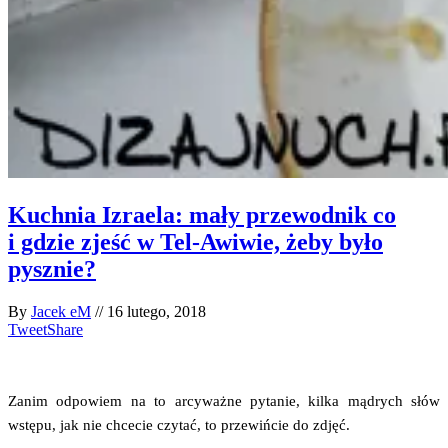
Kuchnia Izraela: mały przewodnik co
i gdzie zjeść w Tel-Awiwie, żeby było
pysznie?
By
Jacek eM
//
16 lutego, 2018
Tweet
Share
Zanim odpo­wiem na to arcy­waż­ne pyta­nie, kil­ka mądrych słów
wstę­pu, jak nie chce­cie czy­tać, to prze­wiń­cie do zdjęć.