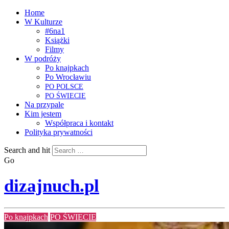
Home
W Kulturze
#6na1
Książki
Filmy
W podróży
Po knajpkach
Po Wrocławiu
PO
POLSCE
PO
ŚWIECIE
Na przypale
Kim jestem
Współpraca i kontakt
Polityka prywatności
Search and hit
Go
dizajnuch.pl
Po knajpkach
PO ŚWIECIE