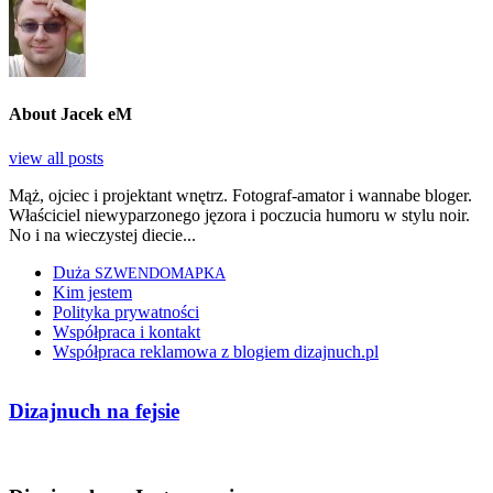
About Jacek eM
view all posts
Mąż, ojciec i projektant wnętrz. Fotograf-amator i wannabe bloger.
Właściciel niewyparzonego jęzora i poczucia humoru w stylu noir.
No i na wieczystej diecie...
Duża
SZWENDOMAPKA
Kim jestem
Polityka prywatności
Współpraca i kontakt
Współpraca reklamowa z blogiem dizajnuch.pl
Dizajnuch na fejsie