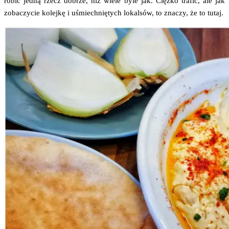
robić jed­ną rzecz dobrze, niż wie­le byle jak. Cięż­ko tra­fić, ale jak
zoba­czy­cie kolej­kę i uśmiech­nię­tych lokal­sów, to zna­czy, że to tutaj.