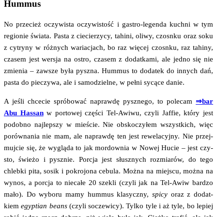
Hummus
No prze­cież oczy­wi­sta oczy­wi­stość i gastro-legen­da kuch­ni w tym
regio­nie świa­ta. Pasta z cie­cie­rzy­cy, tahi­ni, oli­wy, czosn­ku oraz soku
z cytry­ny w róż­nych waria­cjach, bo raz wię­cej czosn­ku, raz tahi­ny,
cza­sem jest wer­sja na ostro, cza­sem z dodat­ka­mi, ale jed­no się nie
zmie­nia – zawsze była pysz­na. Hum­mus to doda­tek do innych dań,
pasta do pie­czy­wa, ale i samo­dziel­ne, w peł­ni sycą­ce danie.
A jeśli chce­cie spró­bo­wać napraw­dę pysz­ne­go, to pole­cam
⇒bar
Abu Has­san
w por­to­wej czę­ści Tel-Awi­wu, czy­li Jaf­fie, któ­ry jest
podob­no naj­lep­szy w mie­ście. Nie obsko­czy­łem wszyst­kich, więc
porów­na­nia nie mam, ale napraw­dę ten jest rewe­la­cyj­ny. Nie przej­
muj­cie się, że wyglą­da to jak mor­dow­nia w Nowej Hucie – jest czy­
sto, świe­żo i pysz­nie. Por­cja jest słusz­nych roz­mia­rów, do tego
chleb­ki pita, sosik i pokro­jo­na cebu­la. Moż­na na miej­scu, moż­na na
wynos, a por­cja to nie­ca­łe 20 sze­kli (czy­li jak na Tel-Awiw bar­dzo
mało). Do wybo­ru mamy hum­mus kla­sycz­ny,
spi­cy
oraz z dodat­
kiem
egyp­tian beans
(czy­li socze­wi­cy). Tyl­ko tyle i aż tyle, bo lepiej