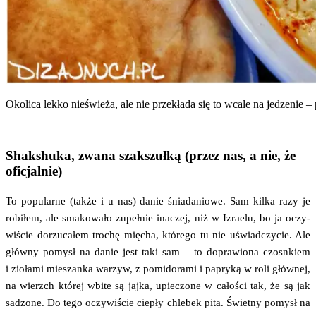
Oko­li­ca lek­ko nie­świe­ża, ale nie prze­kła­da się to wca­le na jedze­nie 
Shakshuka, zwana szakszułką (przez nas, a nie, że
oficjalnie)
To popu­lar­ne (tak­że i u nas) danie śnia­da­nio­we. Sam kil­ka razy je
robi­łem, ale sma­ko­wa­ło zupeł­nie ina­czej, niż w Izra­elu, bo ja oczy­
wi­ście dorzu­ca­łem tro­chę mię­cha, któ­re­go tu nie uświad­czy­cie. Ale
głów­ny pomysł na danie jest taki sam – to dopra­wio­na czosn­kiem
i zio­ła­mi mie­szan­ka warzyw, z pomi­do­ra­mi i papry­ką w roli głów­nej,
na wierzch któ­rej wbi­te są jaj­ka, upie­czo­ne w cało­ści tak, że są jak
sadzo­ne. Do tego oczy­wi­ście cie­pły chle­bek pita. Świet­ny pomysł na