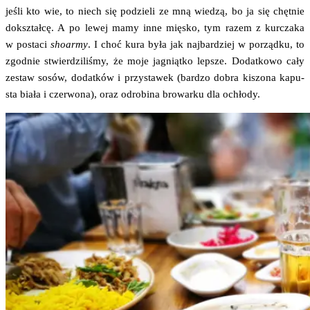
jeśli kto wie, to niech się podzie­li ze mną wie­dzą, bo ja się chęt­nie
dokształ­cę. A po lewej mamy inne mię­sko, tym razem z kur­cza­ka
w posta­ci
sho­ar­my
. I choć kura była jak naj­bar­dziej w porząd­ku, to
zgod­nie stwier­dzi­li­śmy, że moje jagniąt­ko lep­sze. Dodat­ko­wo cały
zestaw sosów, dodat­ków i przy­sta­wek (bar­dzo dobra kiszo­na kapu­
sta bia­ła i czer­wo­na), oraz odro­bi­na bro­war­ku dla ochłody.