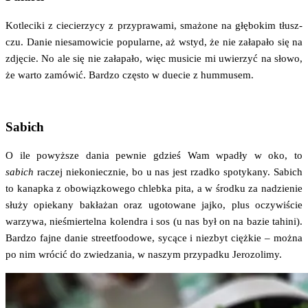
Kotle­ci­ki z cie­cie­rzy­cy z przy­pra­wa­mi, sma­żo­ne na głę­bo­kim tłusz­
czu. Danie nie­sa­mo­wi­cie popu­lar­ne, aż wstyd, że nie zała­pa­ło się na
zdję­cie. No ale się nie zała­pa­ło, więc musi­cie mi uwie­rzyć na sło­wo,
że war­to zamó­wić. Bar­dzo czę­sto w duecie z hummusem.
Sabich
O ile powyż­sze dania pew­nie gdzieś Wam wpa­dły w oko, to
sabich
raczej nie­ko­niecz­nie, bo u nas jest rzad­ko spo­ty­ka­ny. Sabich
to kanap­ka z obo­wiąz­ko­we­go chleb­ka pita, a w środ­ku za nadzie­nie
słu­ży opie­ka­ny bakła­żan oraz ugo­to­wa­ne jaj­ko, plus oczy­wi­ście
warzy­wa, nie­śmier­tel­na kolen­dra i sos (u nas był on na bazie tahi­ni).
Bar­dzo faj­ne danie stre­et­fo­odo­we, sycą­ce i nie­zbyt cięż­kie – moż­na
po nim wró­cić do zwie­dza­nia, w naszym przy­pad­ku Jerozolimy.