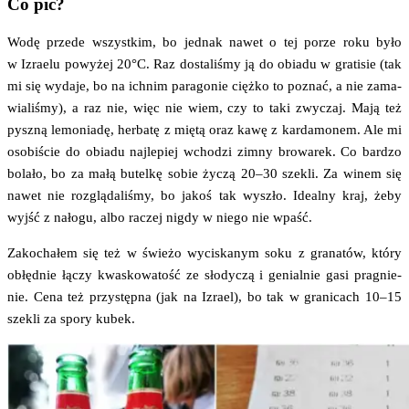
Co pić?
Wodę przede wszyst­kim, bo jed­nak nawet o tej porze roku było
w Izra­elu powy­żej 20°C. Raz dosta­li­śmy ją do obia­du w gra­ti­sie (tak
mi się wyda­je, bo na ich­nim para­go­nie cięż­ko to poznać, a nie zama­
wia­li­śmy), a raz nie, więc nie wiem, czy to taki zwy­czaj. Mają też
pysz­ną lemo­nia­dę, her­ba­tę z mię­tą oraz kawę z kar­da­mo­nem. Ale mi
oso­bi­ście do obia­du naj­le­piej wcho­dzi zim­ny bro­wa­rek. Co bar­dzo
bola­ło, bo za małą butel­kę sobie życzą 20–30 sze­kli. Za winem się
nawet nie roz­glą­da­li­śmy, bo jakoś tak wyszło. Ide­al­ny kraj, żeby
wyjść z nało­gu, albo raczej nigdy w nie­go nie wpaść.
Zako­cha­łem się też w świe­żo wyci­ska­nym soku z gra­na­tów, któ­ry
obłęd­nie łączy kwa­sko­wa­tość ze sło­dy­czą i genial­nie gasi pra­gnie­
nie. Cena też przy­stęp­na (jak na Izra­el), bo tak w gra­ni­cach 10–15
sze­kli za spo­ry kubek.