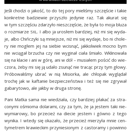
Jeśli cho­dzi o jakość, to do tej pory mie­li­śmy szczę­ście i takie
kon­kret­ne badzie­wie przy­szło jedy­nie raz. Tak aku­rat się
w tym szczę­ściu zda­rzy­ło nie­szczę­ście, że była to moja blu­za
o roz­mia­rze
. I albo ja uro­słem bar­dziej, niż mi się wyda­
5XL
je, albo Chiń­czy­ki są mniej­sze, niż mi się wyda­je, bo ni cho­le­
ry nie mogłem jej na sie­bie wci­snąć, jak­kol­wiek moc­no bym
nie wcią­gał brzu­cha czy nie wygi­nał cia­ła śmia­ło. Wkli­no­wa­ła
się na kla­cie i ani w górę, ani w dół – musia­łem pościć do wie­
czo­ra, żeby mi się ją uda­ło zsu­nąć nie tra­cąc przy tym gło­wy.
Pró­bo­wa­li­śmy ubrać w nią Misior­ka, ale chło­pak wyglą­dał
tro­chę jak w kafta­nie bez­pie­czeń­stwa i też się nie zgry­wał
gaba­ry­to­wo, ale jak­by w dru­ga stronę.
Pani Mat­ka sama nie wie­dzia­ła, czy bar­dziej pła­kać za stra­
co­ny­mi ośmio­ma dola­ra­mi, czy za tym, że ja jestem taki nie­
wy­mia­ro­wy, bo prze­cież na die­cie jestem i gów­no z tego
wyni­ka. I wte­dy się oka­za­ło, że prze­cież mie­rzy­ła mnie cen­
ty­me­trem kra­wiec­kim przy­nie­sio­nym z casto­ra­my i powin­no