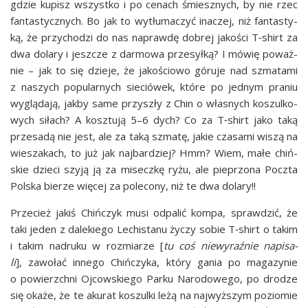
gdzie kupisz wszyst­ko i po cenach śmiesz­nych, by nie rzec
fan­ta­stycz­nych. Bo jak to wytłu­ma­czyć ina­czej, niż fan­ta­sty­
ką, że przy­cho­dzi do nas napraw­dę dobrej jako­ści T‑shirt za
dwa dola­ry i jesz­cze z dar­mo­wa prze­sył­ką? I mówię poważ­
nie – jak to się dzie­je, że jako­ścio­wo góru­je nad szma­ta­mi
z naszych popu­lar­nych sie­ció­wek, któ­re po jed­nym pra­niu
wyglą­da­ją, jak­by same przy­szły z Chin o wła­snych koszul­ko­
wych siłach? A kosz­tu­ją 5–6 dych? Co za T‑shirt jako taką
prze­sa­dą nie jest, ale za taką szma­tę, jakie cza­sa­mi wiszą na
wie­sza­kach, to już jak naj­bar­dziej? Hmm? Wiem, małe chiń­
skie dzie­ci szy­ją ją za misecz­kę ryżu, ale pie­przo­na Pocz­ta
Pol­ska bie­rze wię­cej za pole­co­ny, niż te dwa dolary!!
Prze­cież jakiś Chiń­czyk musi odpa­lić kom­pa, spraw­dzić, że
taki jeden z dale­kie­go Lechi­sta­nu życzy sobie T‑shirt o takim
i takim nadru­ku w roz­mia­rze [
tu coś nie­wy­raź­nie napi­sa­
li
], zawo­łać inne­go Chiń­czy­ka, któ­ry gania po maga­zy­nie
o powierzch­ni Ojcow­skie­go Par­ku Naro­do­we­go, po dro­dze
się oka­że, że te aku­rat koszul­ki leżą na naj­wyż­szym pozio­mie