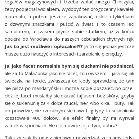
rega­łów maga­zy­no­wych i trze­ba wołać inne­go Chiń­czy­ka,
żeby pod­je­chał widla­kiem, wydo­być ten dro­go­cen­ny kawa­łek
mate­ria­łu, a potem jesz­cze zapa­ko­wać, okle­ić ety­kiet­ka­mi
z dziw­ny­mi znacz­ka­mi i puścić w świat. I to cza­sem leci
samo­lo­tem, a cza­sem pły­nie sobie stat­kiem, aż w koń­cu
docie­ra do Wro­cła­wia do naszych cebu­lac­kich chy­trych rąk.
Jak to jest moż­li­we i opła­cal­ne?!?
Ja to się jed­nak jesz­cze
muszę dużo nauczyć o inte­re­sach i zara­bia­niu pieniędzy.
Ja, jako facet nor­mal­nie bym się ciu­cha­mi nie pod­nie­cał,
ale za to Mała­Żon­ka jako nie facet, to i owszem – jara się jak
świecz­ka na tor­cie, zwłasz­cza od kie­dy spraw­dzi­ła, że tam
nie piszą po man­da­ryń­sku i moż­na sobie posza­leć, bo prze­
cież Jej facet musiał­by się oka­zać faj­fu­sem bez skó­ry, gdy­by
się o sukie­niu­nię za 4 dolce rzu­cał, nie? Albo kil­ka. I buty. Tak
po praw­dzie, nie rzu­cał­bym się nawet, gdy­by ta sukie­niu­nia
kosz­to­wa­ła 400 dolców, ale efekt final­ny by mi wyrwał
zamek w spodniach. Ale nie mów­cie Jej o tym, dobra?
Tak czy siak listo­nosz nie­daw­no powie­dział, że mamy jedy­