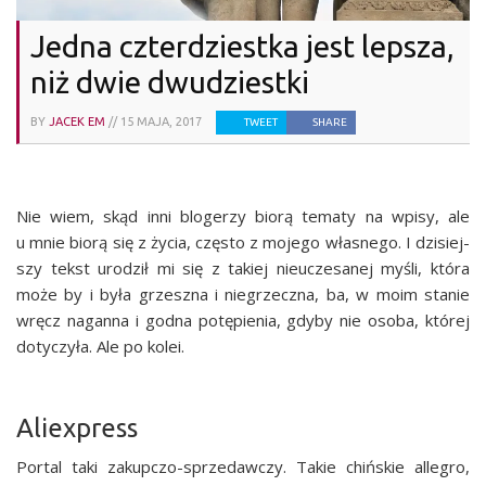
Jedna czterdziestka jest lepsza,
niż dwie dwudziestki
BY
JACEK EM
//
15 MAJA, 2017
TWEET
SHARE
Nie wiem, skąd inni blo­ge­rzy bio­rą tema­ty na wpi­sy, ale
u mnie bio­rą się z życia, czę­sto z moje­go wła­sne­go. I dzi­siej­
szy tekst uro­dził mi się z takiej nie­ucze­sa­nej myśli, któ­ra
może by i była grzesz­na i nie­grzecz­na, ba, w moim sta­nie
wręcz nagan­na i god­na potę­pie­nia, gdy­by nie oso­ba, któ­rej
doty­czy­ła. Ale po kolei.
Alie­xpress
Por­tal taki zakup­czo-sprze­daw­czy. Takie chiń­skie alle­gro,