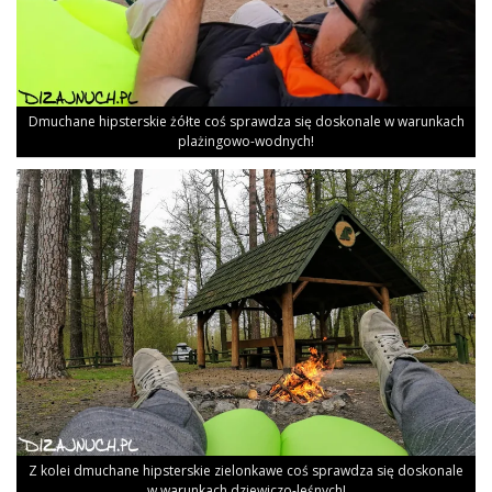
Dmu­cha­ne hip­ster­skie żół­te coś spraw­dza się dosko­na­le w warun­kach
plażingowo-wodnych!
Z kolei dmu­cha­ne hip­ster­skie zie­lon­ka­we coś spraw­dza się dosko­na­le
w warun­kach dziewiczo-leśnych!