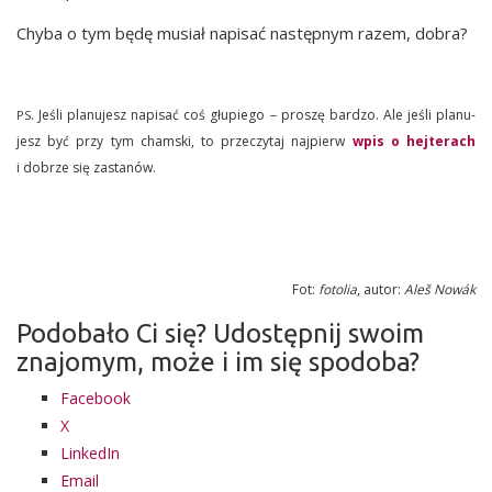
Chy­ba o tym będę musiał napi­sać następ­nym razem, dobra?
. Jeśli pla­nu­jesz napi­sać coś głu­pie­go – pro­szę bar­dzo. Ale jeśli pla­nu­
PS
jesz być przy tym cham­ski, to prze­czy­taj naj­pierw
wpis o hej­te­rach
i dobrze się zastanów.
Fot:
foto­lia
, autor:
Aleš Nowák
Podobało Ci się? Udostępnij swoim
znajomym, może i im się spodoba?
Face­bo­ok
X
Lin­ke­dIn
Ema­il