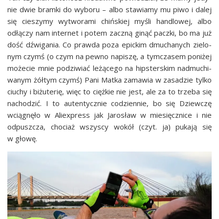
nie dwie bram­ki do wybo­ru – albo sta­wia­my mu piwo i dalej
się cie­szy­my wytwo­ra­mi chiń­skiej myśli han­dlo­wej, albo
odłą­czy nam inter­net i potem zaczną ginąć pacz­ki, bo ma już
dość dźwi­ga­nia. Co praw­da poza epic­kim dmu­cha­nych zie­lo­
nym czymś (o czym na pew­no napi­szę, a tym­cza­sem poni­żej
może­cie mnie podzi­wiać leżą­ce­go na hip­ster­skim nadmu­chi­
wa­nym żół­tym czymś) Pani Mat­ka zama­wia w zasa­dzie tyl­ko
ciu­chy i biżu­te­rię, więc to cięż­kie nie jest, ale za to trze­ba się
nacho­dzić. I to auten­tycz­nie codzien­nie, bo się Dziew­czę
wcią­gnę­ło w Alie­xpress jak Jaro­sław w mie­sięcz­ni­ce i nie
odpusz­cza, cho­ciaż wszy­scy wokół (czyt. ja) puka­ją się
w głowę.