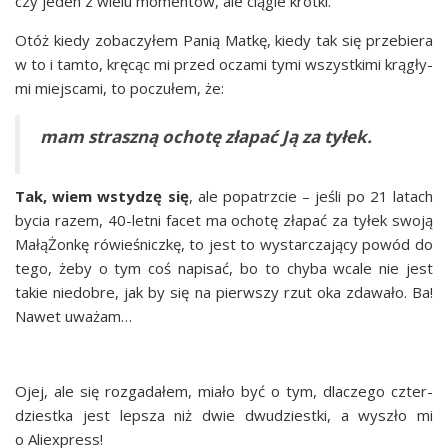
czy jeden z wie­lu momen­tów, ale cią­gle krótki.
Otóż kie­dy zoba­czy­łem Panią Mat­kę, kie­dy tak się prze­bie­ra
w to i tam­to, krę­cąc mi przed ocza­mi tymi wszyst­ki­mi krą­gły­
mi miej­sca­mi, to poczu­łem, że:
mam strasz­ną ocho­tę zła­pać Ją za tyłek.
Tak, wiem wsty­dzę się
, ale popa­trz­cie – jeśli po 21 latach
bycia razem, 40-let­ni facet ma ocho­tę zła­pać za tyłek swo­ją
Małą­Żon­kę rówie­śnicz­kę, to jest to wystar­cza­ją­cy powód do
tego, żeby o tym coś napi­sać, bo to chy­ba wca­le nie jest
takie nie­do­bre, jak by się na pierw­szy rzut oka zda­wa­ło. Ba!
Nawet uważam…
Ojej, ale się roz­ga­da­łem, mia­ło być o tym, dla­cze­go czter­
dziest­ka jest lep­sza niż dwie dwu­dziest­ki, a wyszło mi
o Aliexpress!