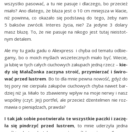
wszyst­ko paso­wać, a tu nie pasu­je i dla­cze­go, bo prze­cież
mia­ło? Ano dla­te­go, że blu­za jest o 10 cm mniej­sza w kla­cie,
niż powin­na, co oka­za­ło się pod­sta­wą do tego, żeby nam
5 bak­sów zwró­ci­li. Inte­res życia, nie? Za jedy­ne 3 dola­ry
masz blu­zę. To, że nie pasu­je na niko­go jest tutaj nie­istot­
nym detalem.
Ale my tu gadu gadu o Alie­xpress i chy­ba od tema­tu odbie­
ga­my, bo o moich myślach wsze­tecz­nych mia­ło być. Wie­cie,
ja lubię w tych całych ciu­cho­wych zaku­pach jed­ną rzecz –
kie­
dy się Mała­Żon­ka zaczy­na stro­ić, przy­mie­rzać i świ­ro­
wać przed lustrem
. Bo to dla mnie pew­na nowość, gdyż do
tej pory nie cier­pia­ła zaku­pów ciu­cho­wych chy­ba nawet bar­
dziej niż ja. Mia­ło to zba­wien­ny wpływ na moje ner­wy i nasz
wspól­ny (czyt. Jej) port­fel, ale prze­cież dżen­tel­men nie roz­
ma­wia o pie­nią­dzach, prawda?
I tak jak sobie pootwie­ra­ła te wszyst­kie pacz­ki i zaczę­
ła się pin­drzyć przed lustrem
, to mnie ude­rzy­ła jed­na