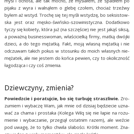
myśl i ocho­ta, ale tak moc­no, że myśla­łem, że spa­dłem po
pija­ku z wyra i wal­ną­łem o gle­bę czo­łem, cho­ciaż trzeź­wy
byłem aż wstyd. Tro­chę się tej myśli wsty­dzę, bo sek­si­stow­
ska jest oraz męsko-świń­sko-szo­wi­ni­stycz­na. Dodat­ko­wo
tyczy się kobie­ty, któ­ra już (na szczę­ście) nie jest jakąś sik­są,
a poważ­ną busi­nesswo­man, wła­ści­ciel­ką fir­my, mat­ką dwój­ki
dzie­ci, a do tego mężat­ką. Fakt, moją wła­sną mężat­ką i nie
odczu­wam takich pokus w sto­sun­ku do moich wła­snych nie­
mę­ża­tek, ale nie jestem do koń­ca pewien, czy to oko­licz­ność
łago­dzą­ca i czy coś zmienia.
Dziewczyny, zmienia?
Powiedz­cie i pora­tuj­cie, bo się tur­bu­ję strasz­li­wie.
Zro­
zu­miem i wyba­czę Wam, jak mnie od dzi­siaj będzie­cie uzna­
wać za cha­ma i pro­sta­ka (Kole­ga Wilq się nie łapie na rozu­
mie­nie i wyba­cza­nie, prze­giął ostat­nim razem), ale weź­cie
pod uwa­gę, że to tyl­ko chwi­la sła­bo­ści. Krót­ki moment. Zna­