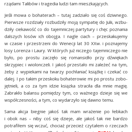
rzą­da­mi Tali­bów i tra­ge­dia ludzi tam mieszkających.
Jeśli mowa o boha­te­rach – tutaj zadzia­ło się coś dziw­ne­go.
Pierw­sze roz­dzia­ły roz­bu­dzi­ły moją sym­pa­tię do Julii, wzbu­
dzi­ły cie­ka­wość co do tajem­ni­czej par­ty­tu­ry i chęc pozna­nia
dal­szych losów ich oboj­ga. I nagle ciach – prze­ska­ku­je­my
w cza­sie i prze­strze­ni do Wene­cji lat 30 XXw. i pozna­je­my
losy Loren­za i Lau­ry. W któ­rych już nicze­go tajem­ni­cze­go nie
było, po pro­stu zaczę­ło się roman­si­dło przy dźwię­kach
skrzy­piec i wio­lon­cze­li. I jakoś prze­sta­ło mi zale­żeć na tym,
żeby z wypie­ka­mi na twa­rzy pochła­niać książ­kę i cze­kać co
dalej. I po takim prze­sko­ku boha­te­ro­wie mi po pro­stu zobo­
jęt­nie­li, a co za tym idzie ksiąz­ka stra­ci­ła dla mnie magię.
Zabra­kło balan­su pomię­dzy tym, co waż­ne­go dzie­je się we
współ­cze­sno­ści, a tym, co wyda­rzy­ło się daw­no temu.
Sama akcja bie­gnie jakoś tak mam wra­że­nie po łeb­kach
i obok nas – niby coś się dzie­je, ale jakoś tak nie bar­dzo
potra­fi­łem się wczuć, cho­ciaż prze­cież czy­ta­łem o rze­czach