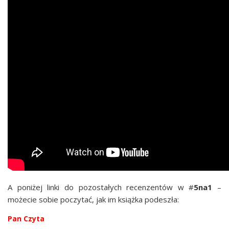
A poni­żej lin­ki do pozo­sta­łych recen­zen­tów w #
5na1
–
może­cie sobie poczy­tać, jak im książ­ka podeszła:
Pan Czy­ta