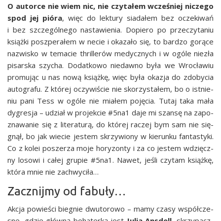
O autor­ce nie wiem nic, nie czy­ta­łem wcze­śniej nicze­go
spod jej pió­ra
, więc do lek­tu­ry sia­da­łem bez ocze­ki­wań
i bez szcze­gól­ne­go nasta­wie­nia. Dopie­ro po prze­czy­ta­niu
książ­ki poszpe­ra­łem w necie i oka­za­ło się, to bar­dzo gorą­ce
nazwi­sko w tema­cie thril­le­rów medycz­nych i w ogó­le nie­zła
pisar­ska szy­cha. Dodat­ko­wo nie­daw­no była we Wro­cła­wiu
pro­mu­jąc u nas nową książ­kę, więc była oka­zja do zdo­by­cia
auto­gra­fu. Z któ­rej oczy­wi­ście nie sko­rzy­sta­łem, bo o ist­nie­
niu pani Tess w ogó­le nie mia­łem poję­cia. Tutaj taka mała
dygre­sja – udział w pro­jek­cie #5na1 daje mi szan­sę na zapo­
zna­wa­nie się z lite­ra­tu­rą, do któ­rej raczej bym sam nie się­
gnął, bo jak wie­cie jestem skrzy­wio­ny w kie­run­ku fan­ta­sty­ki.
Co z kolei posze­rza moje hory­zon­ty i za co jestem wdzięcz­
ny loso­wi i całej gru­pie #5na1. Nawet, jeśli czy­tam książ­kę,
któ­ra mnie nie zachwyciła…
Zacznijmy od fabuły…
Akcja powie­ści bie­gnie dwu­to­ro­wo – mamy cza­sy współ­cze­
sne, gdzie głów­ną boha­ter­ką jest
Julia Ans­dell,
skrzy­pacz­