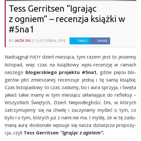
Tess Gerritsen “Igrając
z ogniem” – recenzja książki w
#5na1
BY
JACEK EM
//
5 LISTOPADA, 2016
TWEET
SHARE
Nad­cią­gnął
dzień mie­sią­ca, tym razem jest to jesien­ny
PIĄTY
listo­pad, więc czas na książ­ko­wy wpis-recen­zję w ramach
nasze­go
blo­ger­skie­go pro­jek­tu #5na1
, gdzie pię­ciu blo­
ge­rów płci zmie­sza­nej recen­zu­je jed­ną i tę samą książ­kę.
Czas listo­pa­do­wy to czas zadu­my, bo i aura sprzy­ja, i świę­ta
jakieś takie mamy w tym mie­sią­cu skła­nia­ją­ce do reflek­sji –
Wszyst­kich Świę­tych, Dzień Nie­pod­le­gło­ści. Dni, w któ­rych
zatrzy­mu­je­my się na chwi­lę i zaczy­na­my myśleć o tym, co
było i o tym, któ­rych już z nami nie ma. I myślę, że w tę zadu­
ma­ną aurę dosko­na­le wpi­su­je się nasza dzi­siej­sza pro­po­zy­
cja, czy­li
Tess Ger­rit­sen
“Igra­jąc z ogniem”.