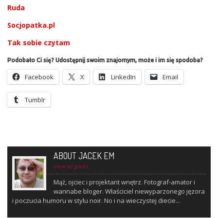
Ruda
Socjopatka.pl
Tak sobie czytam
Podobało Ci się? Udostępnij swoim znajomym, może i im się spodoba?
Face­bo­ok
X
Lin­ke­dIn
Ema­il
Tum­blr
ABOUT JACEK EM
view all posts
Mąż, ojciec i projektant wnętrz. Fotograf-amator i
wannabe bloger. Właściciel niewyparzonego jęzora
i poczucia humoru w stylu noir. No i na wieczystej diecie...