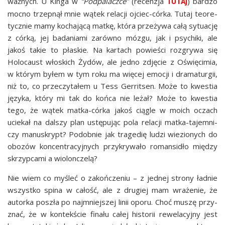
waż­nych. U Kin­ga w
“Pod­pa­lacz­ce”
(recen­zja
) bar­dzo
TUTAJ
moc­no trzep­nął mnie wątek rela­cji ojciec-cór­ka. Tutaj teo­re­
tycz­nie mamy kocha­ją­cą mat­kę, któ­ra prze­ży­wa całą sytu­ację
z cór­ką, jej bada­nia­mi zarów­no mózgu, jak i psy­chi­ki, ale
jakoś takie to pła­skie. Na kar­tach powie­ści roz­gry­wa się
Holo­caust wło­skich Żydów, ale jed­no zdję­cie z Oświę­ci­mia,
w któ­rym byłem w tym roku ma wię­cej emo­cji i dra­ma­tur­gii,
niż to, co prze­czy­ta­łem u Tess Ger­rit­sen. Może to kwe­stia
języ­ka, któ­ry mi tak do koń­ca nie leżał? Może to kwe­stia
tego, że wątek mat­ka-cór­ka jakoś cią­gle w moich oczach
ucie­kał na dal­szy plan ustę­pu­jąc pola rela­cji mat­ka-tajem­ni­
czy manu­skrypt? Podob­nie jak tra­ge­dię ludzi wie­zio­nych do
obo­zów kon­cen­tra­cyj­nych przy­kry­wa­ło roman­si­dło mię­dzy
skrzyp­ca­mi a wiolonczelą?
Nie wiem co myśleć o zakoń­cze­niu – z jed­nej stro­ny ład­nie
wszyst­ko spi­na w całość, ale z dru­giej mam wra­że­nie, że
autor­ka poszła po naj­mniej­szej linii opo­ru. Choć muszę przy­
znać, że w kon­tek­ście fina­łu całej histo­rii rewe­la­cyj­ny jest