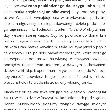
ka, szczę­śli­wa
żona poukła­da­ne­go do urzy­gu Roba
i speł­
nio­na mat­ka
trzy­let­niej anioł­ko­wa­tej Lil­ly
. Pod­czas poby­
tu we Wło­szech wynaj­du­je ona w anty­kwa­ria­cie par­ty­tu­rę
zapi­sem nigdy i nigdzie nie­pu­bli­ko­wa­ne­go dzie­ła pod­pi­sa­ne­
go tajem­ni­czym L. Tode­sco i tytu­łem
“Incen­dio”
ukry­tą mię­
dzy kar­ta­mi sta­rej książ­ki. Gdy po powro­cie do domu Julia
pró­bu­je zagrać utwór, coś dzie­je się z jej cór­ką, któ­ra zabi­ja
ich kota i rani mat­kę kawał­kiem szkła. Muzy­ka jakoś wpły­wa
na dziec­ko i Julia po serii badań medycz­nych, któ­re nicze­go
nie wyja­śnia­ją posta­na­wia na wła­sną rękę wyja­śnić zwią­zek
pomię­dzy tajem­ni­czym utwo­rem, a dziw­nym zacho­wa­niem
dziew­czyn­ki. Idąc tro­pem manu­skryp­tu uda­je się do Wene­cji,
aby zna­leźć odpo­wiedź. Nagle się oka­zu­je, że jest w nie­bez­
pie­czeń­stwie i to wca­le nie ze stro­ny wła­snej córki…
Mamy też dru­gą war­stwę dzie­ją­ca się wła­śnie w Wene­cji lat
40.
wie­ku, gdzie w faszy­stow­skich Wło­szech pod rzą­da­mi
XX
Beni­to Mus­so­li­nie­go śle­dzi­my zwią­zek dwoj­ga mło­dych
muzy­ków –
Loren­zo Tode­sco
, nie­zwy­kle uta­len­to­wa­ne­go