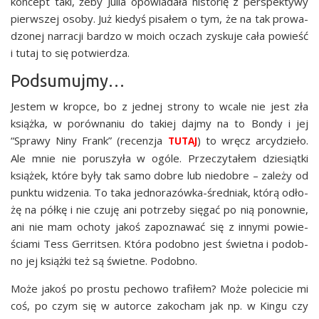
kon­cept taki, żeby Julia opo­wia­da­ła histo­rię z per­spek­ty­wy
pierw­szej oso­by. Już kie­dyś pisa­łem o tym, że na tak pro­wa­
dzo­nej nar­ra­cji bar­dzo w moich oczach zysku­je cała powieść
i tutaj to się potwierdza.
Podsumujmy…
Jestem w krop­ce, bo z jed­nej stro­ny to wca­le nie jest zła
książ­ka, w porów­na­niu do takiej daj­my na to Bon­dy i jej
“Spra­wy Niny Frank” (recen­zja
) to wręcz arcy­dzie­ło.
TUTAJ
Ale mnie nie poru­szy­ła w ogó­le. Prze­czy­ta­łem dzie­siąt­ki
ksią­żek, któ­re były tak samo dobre lub nie­do­bre – zale­ży od
punk­tu widze­nia. To taka jed­no­ra­zów­ka-śred­niak, któ­rą odło­
żę na pół­kę i nie czu­ję ani potrze­by się­gać po nią ponow­nie,
ani nie mam ocho­ty jakoś zapo­zna­wać się z inny­mi powie­
ścia­mi Tess Ger­rit­sen. Któ­ra podob­no jest świet­na i podob­
no jej książ­ki też są świet­ne. Podobno.
Może jakoś po pro­stu pecho­wo tra­fi­łem? Może pole­ci­cie mi
coś, po czym się w autor­ce zako­cham jak np. w Kin­gu czy