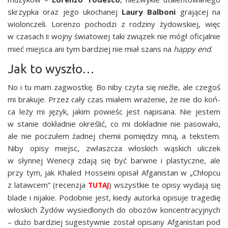
skrzyp­ka oraz jego uko­cha­nej
Lau­ry Bal­bo­ni
gra­ją­cej na
wio­lon­cze­li. Loren­zo pocho­dzi z rodzi­ny żydow­skiej, więc
w cza­sach
woj­ny świa­to­wej taki zwią­zek nie mógł ofi­cjal­nie
II
mieć miej­sca ani tym bar­dziej nie miał szans na
hap­py end
.
Jak to wyszło…
No i tu mam zagwost­kę. Bo niby czy­ta się nie­źle, ale cze­goś
mi bra­ku­je. Przez cały czas mia­łem wra­że­nie, że nie do koń­
ca leży mi język, jakim powieśc jest napi­sa­na. Nie jestem
w sta­nie dokład­nie okre­ślić, co mi dokład­nie nie paso­wa­ło,
ale nie poczu­łem żad­nej che­mii pomię­dzy mną, a tek­stem.
Niby opi­sy miejsc, zwłasz­cza wło­skich wąskich uli­czek
w słyn­nej Wene­cji zda­ją się być barw­ne i pla­stycz­ne, ale
przy tym, jak Kha­led Hos­se­ini opi­sał Afga­ni­stan w „Chłop­cu
z lataw­cem” (recen­zja
) wszyst­kie te opi­sy wyda­ją się
TUTAJ
bla­de i nija­kie. Podob­nie jest, kie­dy autor­ka opi­su­je tra­ge­dię
wło­skich Żydów wysie­dlo­nych do obo­zów kon­cen­tra­cyj­nych
– dużo bar­dziej suge­styw­nie został opi­sa­ny Afga­ni­stan pod