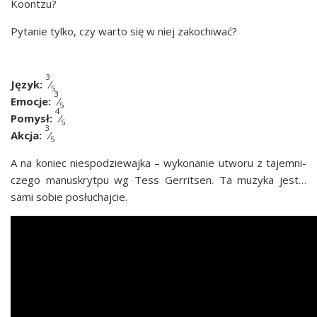
Koontzu?
Pyta­nie tyl­ko, czy war­to się w niej zakochiwać?
3
Język:
⁄
5
3
Emo­cje:
⁄
5
4
Pomysł:
⁄
5
3
Akcja:
⁄
5
A na koniec nie­spo­dzie­waj­ka – wyko­na­nie utwo­ru z tajem­ni­
cze­go manu­skryt­pu wg Tess Ger­rit­sen. Ta muzy­ka jest…
sami sobie posłuchajcie.