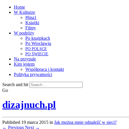
Home
W Kulturze
#6na1
Książki
Filmy
W podróży
Po knajpkach
Po Wrocławiu
PO
POLSCE
PO
ŚWIECIE
Na przypale
Kim jestem
Współpraca i kontakt
Polityka prywatności
Search and hit
Go
dizajnuch.pl
Published
19 marca 2015
in
Jak można mnie odnaleźć w sieci?
← Previous
Next →