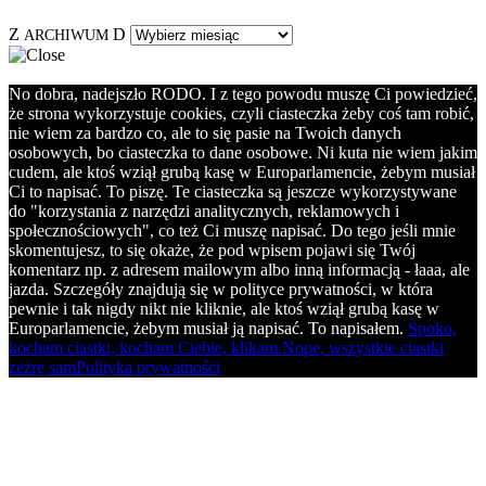
Z
D
ARCHIWUM
No dobra, nadejszło RODO. I z tego powodu muszę Ci powiedzieć,
że strona wykorzystuje cookies, czyli ciasteczka żeby coś tam robić,
nie wiem za bardzo co, ale to się pasie na Twoich danych
osobowych, bo ciasteczka to dane osobowe. Ni kuta nie wiem jakim
cudem, ale ktoś wziął grubą kasę w Europarlamencie, żebym musiał
Ci to napisać. To piszę. Te ciasteczka są jeszcze wykorzystywane
do "korzystania z narzędzi analitycznych, reklamowych i
społecznościowych", co też Ci muszę napisać. Do tego jeśli mnie
skomentujesz, to się okaże, że pod wpisem pojawi się Twój
komentarz np. z adresem mailowym albo inną informacją - łaaa, ale
jazda. Szczegóły znajdują się w polityce prywatności, w która
pewnie i tak nigdy nikt nie kliknie, ale ktoś wziął grubą kasę w
Europarlamencie, żebym musiał ją napisać. To napisałem.
Spoko,
kocham ciastki, kocham Ciebie, klikam.
Nope, wszystkie ciastki
zeżrę sam
Polityka prywatności