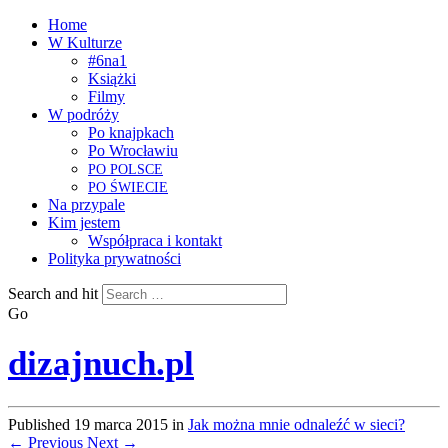
Home
W Kulturze
#6na1
Książki
Filmy
W podróży
Po knajpkach
Po Wrocławiu
PO
POLSCE
PO
ŚWIECIE
Na przypale
Kim jestem
Współpraca i kontakt
Polityka prywatności
Search and hit
Go
dizajnuch.pl
Published
19 marca 2015
in
Jak można mnie odnaleźć w sieci?
← Previous
Next →