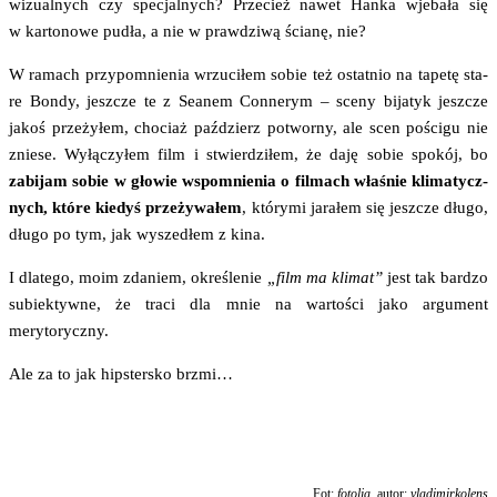
wizu­al­nych czy spe­cjal­nych? Prze­cież nawet Han­ka wje­ba­ła się
w kar­to­no­we pudła, a nie w praw­dzi­wą ścia­nę, nie?
W ramach przy­po­mnie­nia wrzu­ci­łem sobie też ostat­nio na tape­tę sta­
re Bon­dy, jesz­cze te z Seanem Con­ne­rym – sce­ny bija­tyk jesz­cze
jakoś prze­ży­łem, cho­ciaż paź­dzierz potwor­ny, ale scen pości­gu nie
znie­se. Wyłą­czy­łem film i stwier­dzi­łem, że daję sobie spo­kój, bo
zabi­jam sobie w gło­wie wspo­mnie­nia o fil­mach wła­śnie kli­ma­tycz­
nych, któ­re kie­dyś prze­ży­wa­łem
, któ­ry­mi jara­łem się jesz­cze dłu­go,
dłu­go po tym, jak wysze­dłem z kina.
I dla­te­go, moim zda­niem, okre­śle­nie
„film ma kli­mat”
jest tak bar­dzo
subiek­tyw­ne, że tra­ci dla mnie na war­to­ści jako argu­ment
merytoryczny.
Ale za to jak hip­ster­sko brzmi…
Fot:
foto­lia
, autor:
vla­di­mir­ko­lens