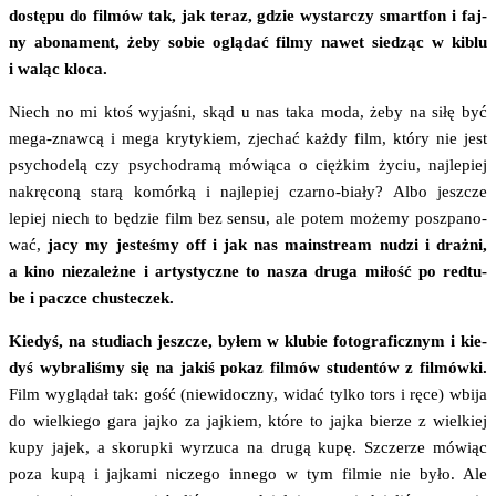
dostę­pu do fil­mów tak, jak teraz, gdzie wystar­czy smart­fon i faj­
ny abo­na­ment, żeby sobie oglą­dać fil­my nawet sie­dząc w kiblu
i waląc kloca.
Niech no mi ktoś wyja­śni, skąd u nas taka moda, żeby na siłę być
mega-znaw­cą i mega kry­ty­kiem, zje­chać każ­dy film, któ­ry nie jest
psy­cho­de­lą czy psy­cho­dra­mą mówią­ca o cięż­kim życiu, naj­le­piej
nakrę­co­ną sta­rą komór­ką i naj­le­piej czar­no-bia­ły? Albo jesz­cze
lepiej niech to będzie film bez sen­su, ale potem może­my poszpa­no­
wać,
jacy my jeste­śmy off i jak nas main­stre­am nudzi i draż­ni,
a kino nie­za­leż­ne i arty­stycz­ne to nasza dru­ga miłość po red­tu­
be i pacz­ce chusteczek.
Kie­dyś, na stu­diach jesz­cze, byłem w klu­bie foto­gra­ficz­nym i kie­
dyś wybra­li­śmy się na jakiś pokaz fil­mów stu­den­tów z fil­mów­ki.
Film wyglą­dał tak: gość (nie­wi­docz­ny, widać tyl­ko tors i ręce) wbi­ja
do wiel­kie­go gara jaj­ko za jaj­kiem, któ­re to jaj­ka bie­rze z wiel­kiej
kupy jajek, a sko­rup­ki wyrzu­ca na dru­gą kupę. Szcze­rze mówiąc
poza kupą i jaj­ka­mi nicze­go inne­go w tym fil­mie nie było. Ale