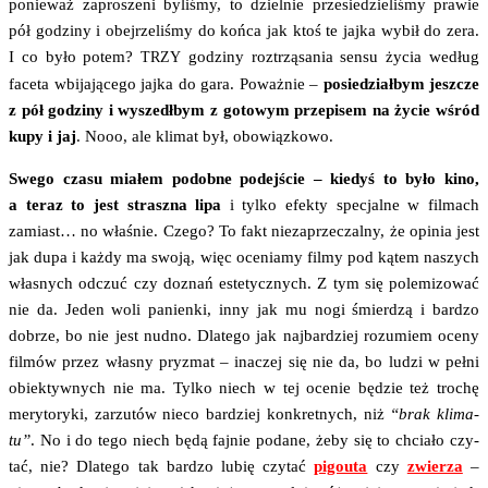
ponie­waż zapro­sze­ni byli­śmy, to dziel­nie prze­sie­dzie­li­śmy pra­wie
pół godzi­ny i obej­rze­li­śmy do koń­ca jak ktoś te jaj­ka wybił do zera.
I co było potem?
godzi­ny roz­trzą­sa­nia sen­su życia według
TRZY
face­ta wbi­ja­ją­ce­go jaj­ka do gara. Poważ­nie –
posie­dział­bym jesz­cze
z pół godzi­ny i wyszedł­bym z goto­wym prze­pi­sem na życie wśród
kupy i jaj
. Nooo, ale kli­mat był, obowiązkowo.
Swe­go cza­su mia­łem podob­ne podej­ście – kie­dyś to było kino,
a teraz to jest strasz­na lipa
i tyl­ko efek­ty spe­cjal­ne w fil­mach
zamiast… no wła­śnie. Cze­go? To fakt nie­za­prze­czal­ny, że opi­nia jest
jak dupa i każ­dy ma swo­ją, więc oce­nia­my fil­my pod kątem naszych
wła­snych odczuć czy doznań este­tycz­nych. Z tym się pole­mi­zo­wać
nie da. Jeden woli panien­ki, inny jak mu nogi śmier­dzą i bar­dzo
dobrze, bo nie jest nud­no. Dla­te­go jak naj­bar­dziej rozu­miem oce­ny
fil­mów przez wła­sny pry­zmat – ina­czej się nie da, bo ludzi w peł­ni
obiek­tyw­nych nie ma. Tyl­ko niech w tej oce­nie będzie też tro­chę
mery­to­ry­ki, zarzu­tów nie­co bar­dziej kon­kret­nych, niż
“brak kli­ma­
tu”
. No i do tego niech będą faj­nie poda­ne, żeby się to chcia­ło czy­
tać, nie? Dla­te­go tak bar­dzo lubię czy­tać
pigo­uta
czy
zwie­rza
–