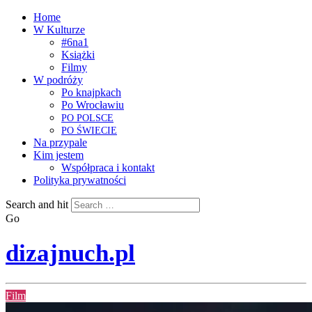
Home
W Kulturze
#6na1
Książki
Filmy
W podróży
Po knajpkach
Po Wrocławiu
PO
POLSCE
PO
ŚWIECIE
Na przypale
Kim jestem
Współpraca i kontakt
Polityka prywatności
Search and hit
Go
dizajnuch.pl
Film