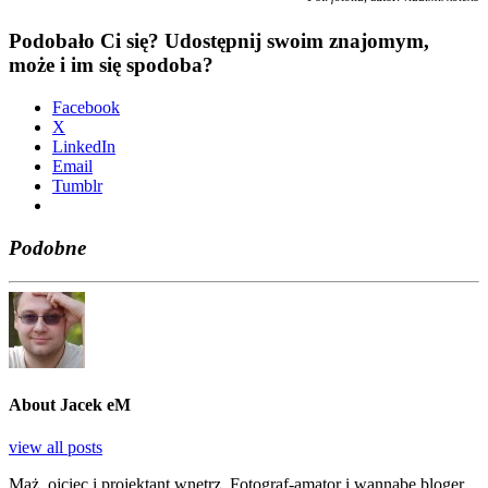
Podobało Ci się? Udostępnij swoim znajomym,
może i im się spodoba?
Face­bo­ok
X
Lin­ke­dIn
Ema­il
Tum­blr
Podobne
About Jacek eM
view all posts
Mąż, ojciec i projektant wnętrz. Fotograf-amator i wannabe bloger.