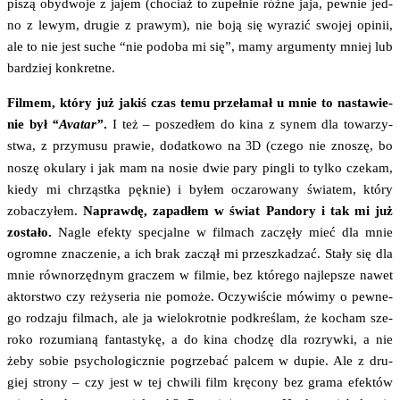
piszą oby­dwo­je z jajem (cho­ciaż to zupeł­nie róż­ne jaja, pew­nie jed­
no z lewym, dru­gie z pra­wym), nie boją się wyra­zić swo­jej opi­nii,
ale to nie jest suche “nie podo­ba mi się”, mamy argu­men­ty mniej lub
bar­dziej konkretne.
Fil­mem, któ­ry już jakiś czas temu prze­ła­mał u mnie to nasta­wie­
nie był
“Ava­tar”
.
I też – posze­dłem do kina z synem dla towa­rzy­
stwa, z przy­mu­su pra­wie, dodat­ko­wo na
(cze­go nie zno­szę, bo
3D
noszę oku­la­ry i jak mam na nosie dwie pary pin­gli to tyl­ko cze­kam,
kie­dy mi chrząst­ka pęk­nie) i byłem ocza­ro­wa­ny świa­tem, któ­ry
zoba­czy­łem.
Napraw­dę, zapa­dłem w świat Pan­do­ry i tak mi już
zosta­ło.
Nagle efek­ty spe­cjal­ne w fil­mach zaczę­ły mieć dla mnie
ogrom­ne zna­cze­nie, a ich brak zaczął mi prze­szka­dzać. Sta­ły się dla
mnie rów­no­rzęd­nym gra­czem w fil­mie, bez któ­re­go naj­lep­sze nawet
aktor­stwo czy reży­se­ria nie pomo­że. Oczy­wi­ście mówi­my o pew­ne­
go rodza­ju fil­mach, ale ja wie­lo­krot­nie pod­kre­ślam, że kocham sze­
ro­ko rozu­mia­ną fan­ta­sty­kę, a do kina cho­dzę dla roz­ryw­ki, a nie
żeby sobie psy­cho­lo­gicz­nie pogrze­bać pal­cem w dupie. Ale z dru­
giej stro­ny – czy jest w tej chwi­li film krę­co­ny bez gra­ma efek­tów