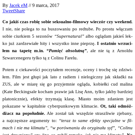
By
Jacek eM
//
9 marca, 2017
Tweet
Share
Co jakiś czas robię sobie sek­su­al­no-fil­mo­wy wie­czór czy week­end.
I nie, nie pole­ga to na buszo­wa­niu po red­tu­be. Po pro­stu włą­czam
sobie ciur­kiem 5 sezo­nów
“Super­na­tu­ral”
albo oglą­dam jakieś lek­
ko już zardze­wia­łe hity i wszyst­ko inne pie­przę.
I ostat­nio wrzu­ci­
łem na tape­tę m.in.
“Pamięć abso­lut­ną”
, ale nie tą z Arnol­du
Szwar­ce­ne­ge­ru tyl­ko tą z Coli­nu Farelu.
Potem z cie­ka­wo­ści poczy­ta­łem recen­zje, oce­ny i tro­chę się zdzi­wi­
łem. Film jest głu­pi jak lato z radiem i nie­lo­gicz­ny jak skład­ki na
, ale w mia­rę się go przy­jem­nie oglą­da, kobieł­ki cud mali­na
ZUS
(Kate Bec­king­sa­le kocham pra­wie jak Lisę Ann, tyl­ko jak­by bar­dziej
pla­to­nicz­nie), efek­ty trzy­ma­ją kla­sę. Mia­sto moim zda­niem jest
poka­za­ne w kapi­tal­nie cyber­pun­ko­wym kli­ma­cie.
Ot, taki odmóż­
dżacz na popo­łu­dnie.
Ale został tak wszę­dzie strasz­li­wie zje­ba­ny,
a naj­częst­sze argu­men­ty to:
“teraz to same efek­ty spe­cjal­ne w fil­
mach i nie ma kli­ma­tu”, “w porów­na­niu do ory­gi­na­łu syf”, “Coli­nu
jest drew­nia­ny”
czy “po co robi­li rema­ke, jak nie ma kli­ma­tu”.
No