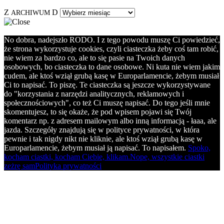
Z
D
ARCHIWUM
No dobra, nadejszło RODO. I z tego powodu muszę Ci powiedzieć,
że strona wykorzystuje cookies, czyli ciasteczka żeby coś tam robić,
nie wiem za bardzo co, ale to się pasie na Twoich danych
osobowych, bo ciasteczka to dane osobowe. Ni kuta nie wiem jakim
cudem, ale ktoś wziął grubą kasę w Europarlamencie, żebym musiał
Ci to napisać. To piszę. Te ciasteczka są jeszcze wykorzystywane
do "korzystania z narzędzi analitycznych, reklamowych i
społecznościowych", co też Ci muszę napisać. Do tego jeśli mnie
skomentujesz, to się okaże, że pod wpisem pojawi się Twój
komentarz np. z adresem mailowym albo inną informacją - łaaa, ale
jazda. Szczegóły znajdują się w polityce prywatności, w która
pewnie i tak nigdy nikt nie kliknie, ale ktoś wziął grubą kasę w
Europarlamencie, żebym musiał ją napisać. To napisałem.
Spoko,
kocham ciastki, kocham Ciebie, klikam.
Nope, wszystkie ciastki
zeżrę sam
Polityka prywatności