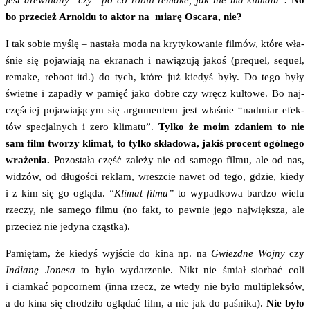
bo prze­cież Arnol­du to aktor na mia­rę Osca­ra, nie?
I tak sobie myślę – nasta­ła moda na kry­ty­ko­wa­nie fil­mów, któ­re wła­
śnie się poja­wia­ją na ekra­nach i nawią­zu­ją jakoś (pre­qu­el, sequ­el,
rema­ke, rebo­ot itd.) do tych, któ­re już kie­dyś były. Do tego były
świet­ne i zapa­dły w pamięć jako dobre czy wręcz kul­to­we. Bo naj­
czę­ściej poja­wia­ją­cym się argu­men­tem jest wła­śnie “nad­miar efek­
tów spe­cjal­nych i zero kli­ma­tu”.
Tyl­ko że moim zda­niem to nie
sam film two­rzy kli­mat, to tyl­ko skła­do­wa, jakiś pro­cent ogól­ne­go
wra­że­nia.
Pozo­sta­ła część zale­ży nie od same­go fil­mu, ale od nas,
widzów, od dłu­go­ści reklam, wresz­cie nawet od tego, gdzie, kie­dy
i z kim się go oglą­da.
“Kli­mat fil­mu”
to wypad­ko­wa bar­dzo wie­lu
rze­czy, nie same­go fil­mu (no fakt, to pew­nie jego naj­więk­sza, ale
prze­cież nie jedy­na cząstka).
Pamię­tam, że kie­dyś wyj­ście do kina np. na
Gwiezd­ne Woj­ny
czy
India­nę Jone­sa
to było wyda­rze­nie. Nikt nie śmiał sior­bać coli
i ciam­kać popcor­nem (inna rzecz, że wte­dy nie było mul­ti­plek­sów,
a do kina się cho­dzi­ło oglą­dać film, a nie jak do paśni­ka).
Nie było