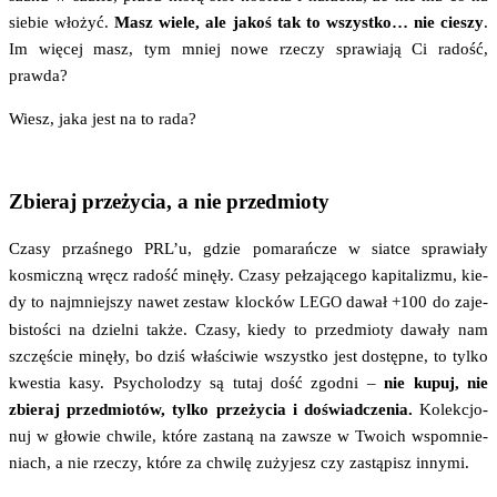
sie­bie wło­żyć.
Masz wie­le, ale jakoś tak to wszyst­ko… nie cie­szy
.
Im wię­cej masz, tym mniej nowe rze­czy spra­wia­ją Ci radość,
prawda?
Wiesz, jaka jest na to rada?
Zbieraj przeżycia, a nie przedmioty
Cza­sy prza­śne­go PRL’u, gdzie poma­rań­cze w siat­ce spra­wia­ły
kosmicz­ną wręcz radość minę­ły. Cza­sy peł­za­ją­ce­go kapi­ta­li­zmu, kie­
dy to naj­mniej­szy nawet zestaw kloc­ków
dawał +100 do zaje­
LEGO
bi­sto­ści na dziel­ni tak­że. Cza­sy, kie­dy to przed­mio­ty dawa­ły nam
szczę­ście minę­ły, bo dziś wła­ści­wie wszyst­ko jest dostęp­ne, to tyl­ko
kwe­stia kasy. Psy­cho­lo­dzy są tutaj dość zgod­ni –
nie kupuj, nie
zbie­raj przed­mio­tów, tyl­ko prze­ży­cia i doświad­cze­nia.
Kolek­cjo­
nuj w gło­wie chwi­le, któ­re zasta­ną na zawsze w Two­ich wspo­mnie­
niach, a nie rze­czy, któ­re za chwi­lę zuży­jesz czy zastą­pisz innymi.