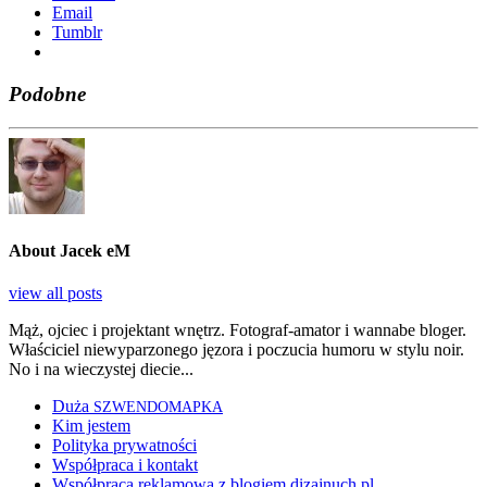
Ema­il
Tum­blr
Podobne
About Jacek eM
view all posts
Mąż, ojciec i projektant wnętrz. Fotograf-amator i wannabe bloger.
Właściciel niewyparzonego jęzora i poczucia humoru w stylu noir.
No i na wieczystej diecie...
Duża
SZWENDOMAPKA
Kim jestem
Polityka prywatności
Współpraca i kontakt
Współpraca reklamowa z blogiem dizajnuch.pl