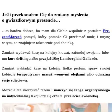
Jeśli przekonałem Cię do zmiany myślenia
o gwiazdkowym prezencie…
…to bar­dzo dobrze, bo mam dla Cie­bie wspól­nie z por­ta­lem
Pre­
zent­Ma­rzeń
pomysł, któ­ry pomo­że Ci prze­ła­mać nudę i ruty­nę
w tym, co znaj­du­jesz rok­rocz­nie pod choinką.
Zamiast wyda­wać kasę na kolej­ny kra­wat, zafun­duj swo­je­mu lube­
mu
kurs dri­ftin­gu
albo
prze­jażdż­kę Lam­bor­ghi­ni Gal­lar­do
.
Zamiast wykła­dać kasę na kolej­ną fiol­kę per­fum, spraw swo­jej
kobie­cie
tera­peu­tycz­ny masaż won­ny­mi olej­ka­mi
albo
odważ­ną
sesję zdję­cio­wą
.
Może­cie też sko­rzy­stać razem i
nauczyć się tan­ga argen­tyń­skie­go
na indy­wi­du­al­nej lek­cji
czy się
ekhem
prze­le­cieć awio­net­ką
.