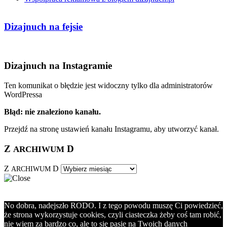
Dizajnuch na fejsie
Dizajnuch na Instagramie
Ten komunikat o błędzie jest widoczny tylko dla administratorów
WordPressa
Błąd: nie znaleziono kanału.
Przejdź na stronę ustawień kanału Instagramu, aby utworzyć kanał.
Z
D
ARCHIWUM
Z
D
ARCHIWUM
No dobra, nadejszło RODO. I z tego powodu muszę Ci powiedzieć,
że strona wykorzystuje cookies, czyli ciasteczka żeby coś tam robić,
nie wiem za bardzo co, ale to się pasie na Twoich danych