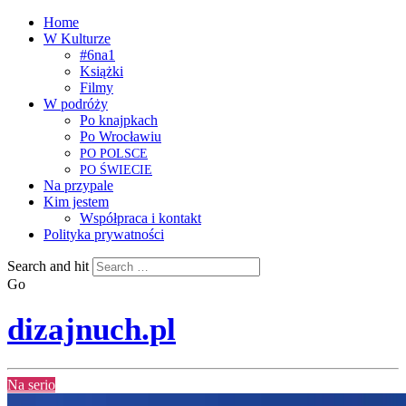
Home
W Kulturze
#6na1
Książki
Filmy
W podróży
Po knajpkach
Po Wrocławiu
PO
POLSCE
PO
ŚWIECIE
Na przypale
Kim jestem
Współpraca i kontakt
Polityka prywatności
Search and hit
Go
dizajnuch.pl
Na serio