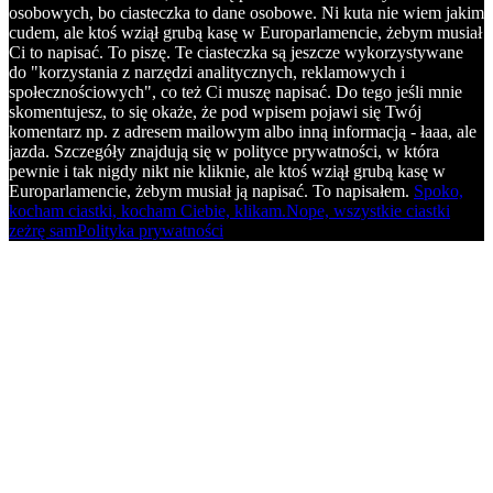
osobowych, bo ciasteczka to dane osobowe. Ni kuta nie wiem jakim
cudem, ale ktoś wziął grubą kasę w Europarlamencie, żebym musiał
Ci to napisać. To piszę. Te ciasteczka są jeszcze wykorzystywane
do "korzystania z narzędzi analitycznych, reklamowych i
społecznościowych", co też Ci muszę napisać. Do tego jeśli mnie
skomentujesz, to się okaże, że pod wpisem pojawi się Twój
komentarz np. z adresem mailowym albo inną informacją - łaaa, ale
jazda. Szczegóły znajdują się w polityce prywatności, w która
pewnie i tak nigdy nikt nie kliknie, ale ktoś wziął grubą kasę w
Europarlamencie, żebym musiał ją napisać. To napisałem.
Spoko,
kocham ciastki, kocham Ciebie, klikam.
Nope, wszystkie ciastki
zeżrę sam
Polityka prywatności