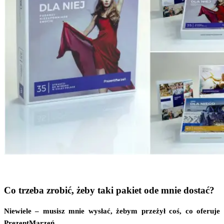
Co trzeba zrobić, żeby taki pakiet ode mnie dostać?
Nie­wie­le – musisz mnie wysłać, żebym prze­żył coś, co ofe­ru­je
PrezentMarzeń.