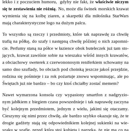
lek­ko i z poczu­ciem humo­ru, gdy­by nie fakt, że
wła­ści­wie niczym
się te zesta­wie­nia nie róż­nią
. No, może dla świ­nek mor­skich kra­wat
wymie­nia się na kol­bę zia­ren, a skar­pet­ki dla miło­śni­ka Star­Wars
mają cha­rak­te­ry­stycz­ne logo na dużym palcu.
To wszyst­ko są rze­czy i przed­mio­ty, któ­re tak napraw­dę za chwi­lę
tra­fią na pół­kę, do sza­fy i następ­ną chwi­lę póź­niej o nich zapo­mni­
cie. Per­fu­my sta­ną na pół­ce w łazien­ce obok bute­le­czek już tam sto­
ją­cych, kra­wat zawi­śnie sobie na wie­sza­ku wśród innych kra­wa­tów,
a obcia­cho­wy swe­te­rek z czer­wo­no­no­sym reni­fer­kiem scho­wa­my na
samo dno szu­fla­dy, bo obciach pod cho­in­ką jesz­cze jakoś przej­dzie,
rodzi­na się pośmie­je i za rok pożar­tu­je zno­wu wspo­mi­na­jąc, ale po
Świę­tach już nie bar­dzo – bo czy ktoś chciał­by zostać memem?
Nawet wyma­rzo­na kon­so­la czy wypa­sio­ny smart­fon z nad­gry­zio­
nym jabł­kiem z bie­giem cza­su powsze­dnie­je i tak napraw­dę zaczy­na
być kolej­nym przed­mio­tem, jed­nym z wie­lu, jaki­mi się ota­cza­my.
Cie­szy­my się nimi przez chwi­lę, ale bar­dzo szyb­ko oka­zu­je się, że te
dro­gie gadże­ty sta­ją się odpo­wied­ni­kiem kolej­nej sukien­ki na wie­
sza­ku w sza­fie, przed któ­rą stoi kobie­ta i narze­ka, że nie ma co na