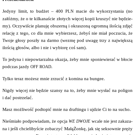
Jedy­ny limit, to budżet – 400
macie do wyko­rzy­sta­nia (no
PLN
załóż­my, że o te kil­ka­na­ście zło­tych wię­cej kopii kru­szyć nie będzie­
my). Oczy­wi­ście pla­nu­ję obszer­ną i okra­szo­ną ogrom­ną ilo­ścią zdjęć
rela­cję z tego, co dla mnie wybie­rzesz, żebyś nie miał poczu­cia, że
Two­je gło­sy poszły na dar­mo (wezmę pod uwa­gę trzy z naj­więk­szą
ilo­ścią gło­sów, albo i nie i wybio­rę coś sam).
To jedy­na i nie­po­wta­rzal­na oka­zja, żeby mnie spo­nie­wie­rać w bło­cie
pod­czas jaz­dy
.
OFF
ROAD
Tyl­ko teraz możesz mnie zrzu­cić z komi­na na bungee.
Nigdy wię­cej nie będzie szan­sy na to, żeby mnie wysłać na poli­gon
i dać postrzelać.
Masz moż­li­wość pod­to­pić mnie na dra­ftin­gu i ujdzie Ci to na sucho.
Nie­śmia­ło pod­po­wia­dam, że opcja
wca­le nie jest zaka­za­
WE
DWOJE
na i jeśli chcie­li­by­ście zoba­czyć Małą­Żon­kę, jak się sek­sow­nie prę­ży