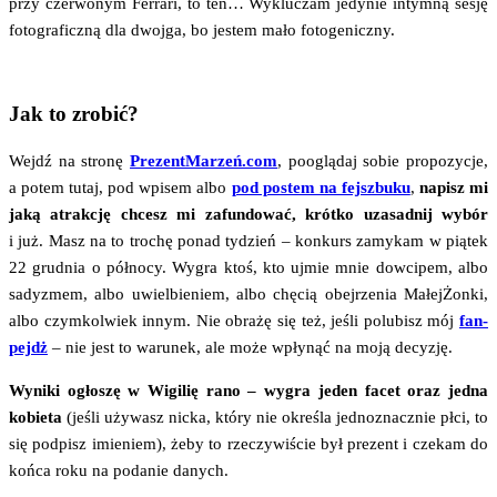
przy czer­wo­nym Fer­ra­ri, to ten… Wyklu­czam jedy­nie intym­ną sesję
foto­gra­ficz­ną dla dwoj­ga, bo jestem mało fotogeniczny.
Jak to zrobić?
Wejdź na stro­nę
PrezentMarzeń.com
, pooglą­daj sobie pro­po­zy­cje,
a potem tutaj, pod wpi­sem albo
pod postem na fej­szbu­ku
,
napisz mi
jaką atrak­cję chcesz mi zafun­do­wać, krót­ko uza­sad­nij wybór
i już. Masz na to tro­chę ponad tydzień – kon­kurs zamy­kam w pią­tek
22 grud­nia o pół­no­cy. Wygra ktoś, kto ujmie mnie dow­ci­pem, albo
sady­zmem, albo uwiel­bie­niem, albo chę­cią obej­rze­nia Małej­Żon­ki,
albo czym­kol­wiek innym. Nie obra­żę się też, jeśli polu­bisz mój
fan­
pejdż
– nie jest to waru­nek, ale może wpły­nąć na moją decyzję.
Wyni­ki ogło­szę w Wigi­lię rano – wygra jeden facet oraz jed­na
kobie­ta
(jeśli uży­wasz nic­ka, któ­ry nie okre­śla jed­no­znacz­nie płci, to
się pod­pisz imie­niem), żeby to rze­czy­wi­ście był pre­zent i cze­kam do
koń­ca roku na poda­nie danych.