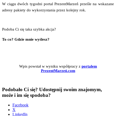
W cią­gu dwóch tygo­dni por­tal Pre­zent­Ma­rzeń prze­śle na wska­za­ne
adre­sy pakie­ty do wyko­rzy­sta­nia przez kolej­ny rok.
Podo­ba Ci się taka szyb­ka akcja?
To co? Gdzie mnie wyślesz?
Wpis powstał w wyni­ku współ­pra­cy z
por­ta­lem
PrezentMarzeń.com
Podobało Ci się? Udostępnij swoim znajomym,
może i im się spodoba?
Face­bo­ok
X
Lin­ke­dIn