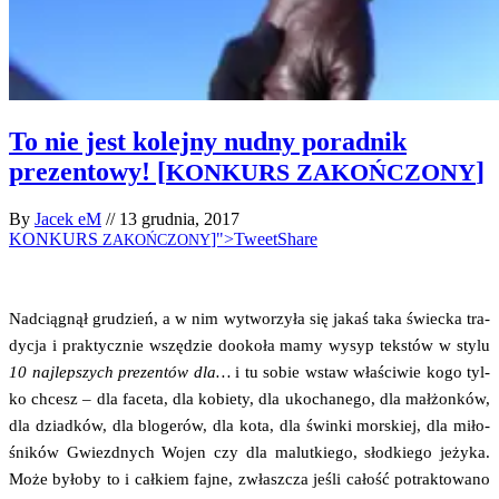
To nie jest kolejny nudny poradnik
prezentowy! [
]
KONKURS
ZAKOŃCZONY
By
Jacek eM
//
13 grudnia, 2017
KONKURS
]">Tweet
Share
ZAKOŃCZONY
Nad­cią­gnął gru­dzień, a w nim wytwo­rzy­ła się jakaś taka świec­ka tra­
dy­cja i prak­tycz­nie wszę­dzie dooko­ła mamy wysyp tek­stów w sty­lu
10 naj­lep­szych pre­zen­tów dla…
i tu sobie wstaw wła­ści­wie kogo tyl­
ko chcesz – dla face­ta, dla kobie­ty, dla uko­cha­ne­go, dla mał­żon­ków,
dla dziad­ków, dla blo­ge­rów, dla kota, dla świn­ki mor­skiej, dla miło­
śni­ków Gwiezd­nych Wojen czy dla malut­kie­go, słod­kie­go jeży­ka.
Może było­by to i cał­kiem faj­ne, zwłasz­cza jeśli całość potrak­to­wa­no