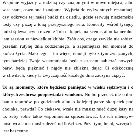
Wspól­ne wyjaz­dy z rodzi­ną czy zna­jo­my­mi w nowe miej­sca, albo
w te sta­re, oswo­jo­ne i zna­jo­me. Wyj­ścia do wykwint­nych restau­ra­cji
czy odkry­cie tej małej bud­ki na osie­dlu, gdzie ser­wu­ją nie­ziem­skie
tosty czy piz­zę z toną prze­pysz­ne­go sera. Kon­cer­ty wśród tysię­cy
ludzi śpie­wa­ją­cych razem z Tobą i kape­lą na sce­nie, albo kame­ral­ne
jam ses­sion w nie­wiel­kim klu­bie. Zrób coś, cze­go zwy­kle nie robisz,
prze­łam ruty­nę dnia codzien­ne­go, a zapa­mię­tasz ten moment do
koń­ca życia. Mało tego – im wię­cej emo­cji było z tym zwią­za­nych,
tym bar­dziej Two­je wspo­mnie­nia będą z cza­sem nabie­rać nowych
barw, będą pięk­nieć i nigdy nie zblak­ną dając Ci odskocz­nię
w chwi­lach, kie­dy ta zwy­czaj­ność każ­de­go dnia zaczy­na ciążyć.
To są momen­ty, któ­re będziesz pamię­tać w wie­ku sędzi­wym i o
któ­rych zechcesz poopo­wia­dać wnu­kom
. No bo prze­cież nie o dłu­
ba­niu rapor­tów po godzi­nach albo o kolej­nej parze skar­pe­tek pod
cho­in­ką, praw­da? Co cie­ka­we, wca­le nie musisz mieć dużej kasy na
to, żeby sobie takie wspo­mnie­nia spre­zen­to­wać, bo ich inten­syw­
ność wca­le nie musi zale­żeć od ilo­ści zer. Poza tym, heloł, szczę­ście
jest bezcenne.