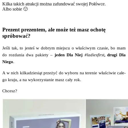
Kil­ka takich atrak­cji moż­na zafun­do­wać swo­jej Połów­ce.
Albo sobie 🙂
Prezent prezentem, ale może też masz ochotę
spróbować?
Jeśli tak, to jesteś w dobrym miej­scu o wła­ści­wym cza­sie, bo mam
do roz­da­nia dwa pakie­ty –
jeden Dla Niej
#ladies­first
, dru­gi Dla
Nie­go
.
A w nich kil­ka­dzie­siąt prze­żyć do wybo­ru na tere­nie wła­ści­wie całe­
go kra­ju, a na wyko­rzy­sta­nie masz cały rok.
Chcesz?