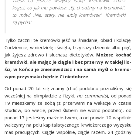
Wiesz, co jesz­cze wszy­scy lubią? Kre­mów­ki. Znasz
kogoś, co jak mu powiesz: „Ej, chodź­my na kre­mów­ki”,
to mówi „Nie, sta­ry, nie lubię kre­mó­wek”. Kre­mów­ki
są pycha!
Tyl­ko zacznij te kre­mów­ki jeść na śnia­da­nie, obiad i kola­cję.
Codzien­nie, w nie­dzie­lę i świę­ta, trzy razy dzien­nie albo pięć,
jak żyjesz zdro­wo i słu­chasz die­te­ty­ków.
Możesz kochać
kre­mów­ki, ale mając je cią­gle i bez prze­rwy w takiej ilo­
ści, w koń­cu je znie­na­wi­dzisz i na samą myśl o kre­mo­
wym przy­sma­ku będzie Ci niedobrze.
Od ponad 20 lat się zna­my (choć podob­no pozna­li­śmy się
wcze­śniej na olim­pia­dzie z fizy­ki,
no com­ments
), od ponad
19 miesz­ka­my ze sobą (z prze­rwa­mi na waka­cje w cza­sie
stu­diów, bo wie­cie, przed ślu­bem nie wol­no podob­no), od
ponad 17 jeste­śmy mał­żeń­stwem, a od pra­wie 10 wspól­nie
wal­czy­my na polu kapi­ta­li­stycz­ne­go krwio­żer­cze­go wyzy­sku
mas pra­cu­ją­cych. Cią­gle wspól­nie, cią­gle razem, 24 godzi­ny