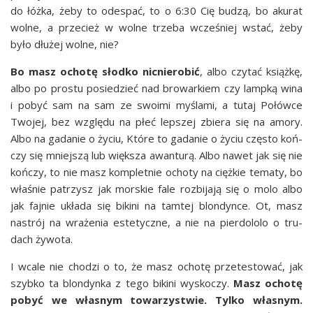
do łóż­ka, żeby to ode­spać, to o 6:30 Cię budzą, bo aku­rat
wol­ne, a prze­cież w wol­ne trze­ba wcze­śniej wstać, żeby
było dłu­żej wol­ne, nie?
Bo masz ocho­tę słod­ko nic­nie­ro­bić
, albo czy­tać książ­kę,
albo po pro­stu posie­dzieć nad bro­war­kiem czy lamp­ką wina
i pobyć sam na sam ze swo­imi myśla­mi, a tutaj Połów­ce
Two­jej, bez wzglę­du na płeć lep­szej zbie­ra się na amo­ry.
Albo na gada­nie o życiu, Któ­re to gada­nie o życiu czę­sto koń­
czy się mniej­szą lub więk­sza awan­tu­rą. Albo nawet jak się nie
koń­czy, to nie masz kom­plet­nie ocho­ty na cięż­kie tema­ty, bo
wła­śnie patrzysz jak mor­skie fale roz­bi­ja­ją się o molo albo
jak faj­nie ukła­da się biki­ni na tam­tej blon­dyn­ce. Ot, masz
nastrój na wra­że­nia este­tycz­ne, a nie na pier­do­lo­lo o tru­
dach żywota.
I wca­le nie cho­dzi o to, że masz ocho­tę prze­te­sto­wać, jak
szyb­ko ta blon­dyn­ka z tego biki­ni wysko­czy.
Masz ocho­tę
pobyć we wła­snym towa­rzy­stwie. Tyl­ko wła­snym.