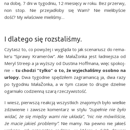
na dobę, 7 dni w tygo­dniu, 12 mie­się­cy w roku. Bez prze­rwy,
non stop. Nie prze­ja­dło­by się Wam? Nie mie­li­by­ście
dość? My wła­ści­wie mieliśmy…
I dlatego się rozstaliśmy.
Czy­tasz to, co powy­żej i wyglą­da to jak sce­na­riusz do rema­
ke­’u “Spra­wy Kra­me­rów”. Ale Mała­Żon­ka jest ład­niej­sza od
Meryl Stre­ep a ja wyż­szy od Dusti­na Hof­f­ma­na, więc spo­koj­
nie –
tu cho­dzi “tyl­ko” o to, że wyje­cha­li­śmy osob­no na
urlo­py.
Dwa tygo­dnie spę­dzi­łem zagra­ma­ni­cą ja, dwa razy
po tygo­dniu Mała­Żon­ka, a w tym cza­sie to dru­gie dziel­nie
ogar­nia­ło codzien­ną sza­rą rzeczywistość.
I wiesz, pierw­szą reak­cją wszyst­kich zna­jo­mych było wiel­kie
zdzi­wie­nie i zawsze komen­tarz w sty­lu
“zupeł­nie nie było
widać, że się mię­dzy wami nie ukła­da”
,
“nic nie mówi­li­ście,
że macie jakieś pro­ble­my”
. Nie mamy. Na pew­no nie jakieś