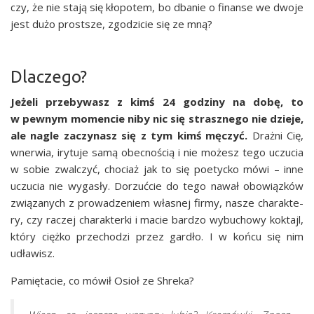
czy, że nie sta­ją się kło­po­tem, bo dba­nie o finan­se we dwo­je
jest dużo prost­sze, zgo­dzi­cie się ze mną?
Dlaczego?
Jeże­li prze­by­wasz z kimś 24 godzi­ny na dobę, to
w pew­nym momen­cie niby nic się strasz­ne­go nie dzie­je,
ale nagle zaczy­nasz się z tym kimś męczyć.
Draż­ni Cię,
wner­wia, iry­tu­je samą obec­no­ścią i nie możesz tego uczu­cia
w sobie zwal­czyć, cho­ciaż jak to się poetyc­ko mówi – inne
uczu­cia nie wyga­sły. Dorzuć­cie do tego nawał obo­wiąz­ków
zwią­za­nych z pro­wa­dze­niem wła­snej fir­my, nasze cha­rak­te­
ry, czy raczej cha­rak­ter­ki i macie bar­dzo wybu­cho­wy kok­tajl,
któ­ry cięż­ko prze­cho­dzi przez gar­dło. I w koń­cu się nim
udławisz.
Pamię­ta­cie, co mówił Osioł ze Shreka?