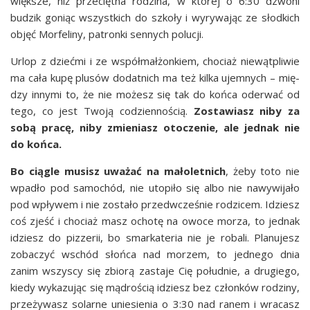
więk­sze, niż prze­cięt­na rodzi­na, w któ­rej o 6:30 dzwo­ni
budzik goniąc wszyst­kich do szko­ły i wyry­wa­jąc ze słod­kich
objęć Mor­fe­li­ny, patron­ki sen­nych polucji.
Urlop z dzieć­mi i ze współ­mał­żon­kiem, cho­ciaż nie­wąt­pli­wie
ma cała kupę plu­sów dodat­nich ma też kil­ka ujem­nych – mię­
dzy inny­mi to, że nie możesz się tak do koń­ca ode­rwać od
tego, co jest Two­ją codzien­no­ścią.
Zosta­wiasz niby za
sobą pra­cę, niby zmie­niasz oto­cze­nie, ale jed­nak nie
do końca.
Bo cią­gle musisz uwa­żać na mało­let­nich
, żeby toto nie
wpa­dło pod samo­chód, nie uto­pi­ło się albo nie nawy­wi­ja­ło
pod wpły­wem i nie zosta­ło przed­wcze­śnie rodzi­cem. Idziesz
coś zjeść i cho­ciaż masz ocho­tę na owo­ce morza, to jed­nak
idziesz do piz­ze­rii, bo smar­ka­te­ria nie je roba­li. Pla­nu­jesz
zoba­czyć wschód słoń­ca nad morzem, to jed­ne­go dnia
zanim wszy­scy się zbio­rą zasta­je Cię połu­dnie, a dru­gie­go,
kie­dy wyka­zu­jąc się mądro­ścią idziesz bez człon­ków rodzi­ny,
prze­ży­wasz solar­ne unie­sie­nia o 3:30 nad ranem i wra­casz