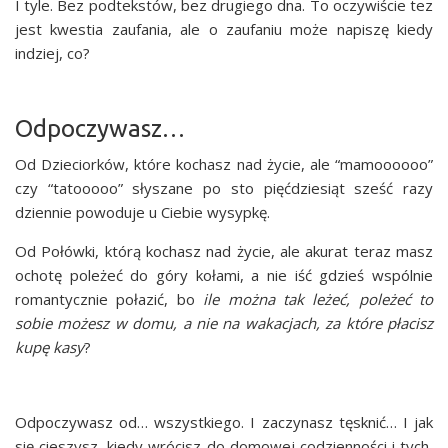
I tyle. Bez pod­tek­stów, bez dru­gie­go dna. To oczy­wi­ście tez
jest kwe­stia zaufa­nia, ale o zaufa­niu może napi­szę kie­dy
indziej, co?
Odpoczywasz…
Od Dzie­cior­ków, któ­re kochasz nad życie, ale “mamo­ooooo”
czy “tato­oooo” sły­sza­ne po sto pięć­dzie­siąt sześć razy
dzien­nie powo­du­je u Cie­bie wysypkę.
Od Połów­ki, któ­rą kochasz nad życie, ale aku­rat teraz masz
ocho­tę pole­żeć do góry koła­mi, a nie iść gdzieś wspól­nie
roman­tycz­nie poła­zić, bo
ile moż­na tak leżeć, pole­żeć to
sobie możesz w domu, a nie na waka­cjach, za któ­re pła­cisz
kupę kasy
?
Odpo­czy­wasz od… wszyst­kie­go. I zaczy­nasz tęsk­nić… I jak
się cie­szysz, kie­dy wró­cisz do domo­wej codzien­no­ści i tych,