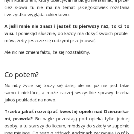
cież sło­wa tu nie ma na temat jakie­go­kol­wiek roz­sta­nia
i wszyst­ko wyglą­da cukierkowo.
A jeśli mnie nie znasz i jesteś tu pierw­szy raz, to Ci to
wisi
. I ponie­kąd słusz­nie, bo każ­dy ma dosyć swo­ich pro­ble­
mów, żeby jesz­cze się cudzy­mi przejmować.
Ale nic nie zmie­ni fak­tu, że się rozstaliśmy.
Co potem?
No niby życie się toczy się dalej, ale nic już nie jest takie
samo i nie­któ­re, a może raczej wszyst­kie spra­wy trze­ba
jakoś poukła­dać na nowo.
Trze­ba jakoś roz­wią­zać kwe­stię opie­ki nad Dzie­cior­ka­
mi, praw­da?
Bo nagle pozo­sta­ją pod opie­ką tyl­ko jed­nej
oso­by, a tu star­szy do liceum, młod­szy do szko­ły w zupeł­nie
inne miej­sce. Do tego o róż­nych godzi­nach zaczy­na­ją i o róż­