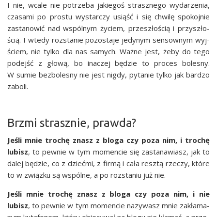
I nie, wca­le nie potrze­ba jakie­goś strasz­ne­go wyda­rze­nia,
cza­sa­mi po pro­stu wystar­czy usiąść i się chwi­lę spo­koj­nie
zasta­no­wić nad wspól­nym życiem, prze­szło­ścią i przy­szło­
ścią. I wte­dy roz­sta­nie pozo­sta­je jedy­nym sen­sow­nym wyj­
ściem, nie tyl­ko dla nas samych. Waż­ne jest, żeby do tego
podejść z gło­wą, bo ina­czej będzie to pro­ces bole­sny.
W sumie bez­bo­le­sny nie jest nigdy, pyta­nie tyl­ko jak bar­dzo
zaboli.
Brzmi strasznie, prawda?
Jeśli mnie tro­chę znasz z blo­ga czy poza nim, i tro­chę
lubisz
, to pew­nie w tym momen­cie się zasta­na­wiasz, jak to
dalej będzie, co z dzieć­mi, z fir­mą i cała resz­tą rze­czy, któ­re
to w związ­ku są wspól­ne, a po roz­sta­niu już nie.
Jeśli mnie tro­chę znasz z blo­ga czy poza nim, i nie
lubisz
, to pew­nie w tym momen­cie nazy­wasz mnie zakła­ma­
nym kuta­fo­nem, któ­ry obie­cy­wał na blo­gu nie kła­mać, a prze­