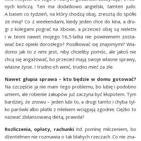
nych koń­czą. Ten ma dodat­ko­wo angiel­ski, tam­ten judo.
A basen co tydzień, na któ­ry cho­dzą obaj, zresz­tą do spół­ki
ze mną? Co z week­en­da­mi, kie­dy jeden chce do kina, a dru­
gi z kole­ga­mi pograć na Xbo­xie, a prze­cież obaj są nie­let­ni
i w teo­rii nawet moje­go 16,5‑latka nie powi­nie­nem zosta­
wiać bez opie­ki doro­słe­go? Posił­ko­wać się zna­jo­my­mi? Wia­
do­mo jak to z nimi jest, niby chcie­li­by pomóc, ale jakoś nie
chcą się anga­żo­wać, bo prze­cież mają swo­je wła­sne spra­wy,
wła­sne życie. I trud­no ich winić, trud­no mieć za złe.
Nawet głu­pia spra­wa – kto będzie w domu goto­wać?
Na szczę­ście ja nie mam tego pro­ble­mu, bo lubię i podob­no
umiem, ale robie­nie zaku­pów już zaczy­na być kło­po­tem. Tym
bar­dziej, że zno­wu – jeden lubi to, a dru­gi tam­to i chy­ba tyl­
ko parów­ki albo płat­ki z mle­kiem wcią­ga­ją zgod­nie. Cięż­ko to
nazwać zbi­lan­so­wa­ną die­tą, prawda?
Roz­li­cze­nia, opła­ty, rachun­ki
itd. pomi­nę mil­cze­niem, bo
dżen­tel­men nie roz­ma­wia o tak bła­hych rze­czach. Co nie zna­