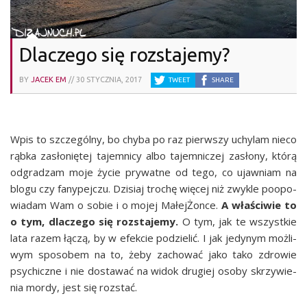
Dlaczego się rozstajemy?
BY
JACEK EM
//
30 STYCZNIA, 2017
TWEET
SHARE
Wpis to szcze­gól­ny, bo chy­ba po raz pierw­szy uchy­lam nie­co
rąb­ka zasło­nię­tej tajem­ni­cy albo tajem­ni­czej zasło­ny, któ­rą
odgra­dzam moje życie pry­wat­ne od tego, co ujaw­niam na
blo­gu czy fany­pej­czu. Dzi­siaj tro­chę wię­cej niż zwy­kle poopo­
wia­dam Wam o sobie i o mojej Małej­Żon­ce.
A wła­ści­wie to
o tym, dla­cze­go się roz­sta­je­my.
O tym, jak te wszyst­kie
lata razem łączą, by w efek­cie podzie­lić. I jak jedy­nym moż­li­
wym spo­so­bem na to, żeby zacho­wać jako tako zdro­wie
psy­chicz­ne i nie dosta­wać na widok dru­giej oso­by skrzy­wie­
nia mor­dy, jest się rozstać.