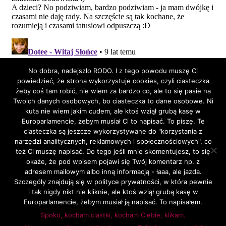
No dobra, nadejszło RODO. I z tego powodu muszę Ci
powiedzieć, że strona wykorzystuje cookies, czyli ciasteczka
żeby coś tam robić, nie wiem za bardzo co, ale to się pasie na
Twoich danych osobowych, bo ciasteczka to dane osobowe. Ni
kuta nie wiem jakim cudem, ale ktoś wziął grubą kasę w
Europarlamencie, żebym musiał Ci to napisać. To piszę. Te
ciasteczka są jeszcze wykorzystywane do "korzystania z
narzędzi analitycznych, reklamowych i społecznościowych", co
DIZAJNUCH NA FEJSIE
też Ci muszę napisać. Do tego jeśli mnie skomentujesz, to się
okaże, że pod wpisem pojawi się Twój komentarz np. z
adresem mailowym albo inną informacją - łaaa, ale jazda.
Szczegóły znajdują się w polityce prywatności, w która pewnie
DIZAJNUCH NA INSTAGRAMIE
i tak nigdy nikt nie kliknie, ale ktoś wziął grubą kasę w
Europarlamencie, żebym musiał ją napisać. To napisałem.
Z
D
ARCHIWUM
Spoko, kocham ciastki, kocham Ciebie, klikam.
Z