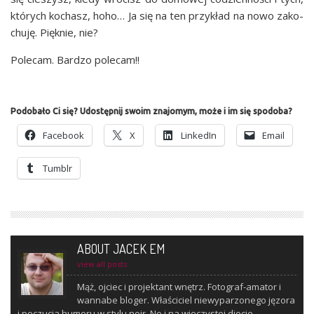
któ­rych kochasz, hoho… Ja się na ten przy­kład na nowo zako­
chu­ję. Pięk­nie, nie?
Pole­cam. Bar­dzo polecam!!
Podobało Ci się? Udostępnij swoim znajomym, może i im się spodoba?
Face­bo­ok
X
Lin­ke­dIn
Ema­il
Tum­blr
ABOUT JACEK EM
view all posts
Mąż, ojciec i projektant wnętrz. Fotograf-amator i
wannabe bloger. Właściciel niewyparzonego jęzora
i poczucia humoru w stylu noir. No i na wieczystej diecie...