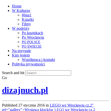
Home
W Kulturze
#6na1
Książki
Filmy
W podróży
Po knajpkach
Po Wrocławiu
PO
POLSCE
PO
ŚWIECIE
Na przypale
Kim jestem
Współpraca i kontakt
Polityka prywatności
Search and hit
Go
dizajnuch.pl
Published
27 stycznia 2016
in
LEGO we Wrocławiu cz.2"
rel="gallery">Wystawa klocków
we Wrocławiu cz.2
LEGO