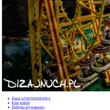
Duża
SZWENDOMAPKA
Kim jestem
Polityka prywatności