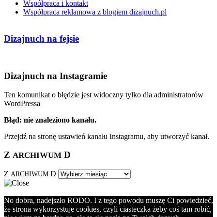
Współpraca i kontakt
Współpraca reklamowa z blogiem dizajnuch.pl
Dizajnuch na fejsie
Dizajnuch na Instagramie
Ten komunikat o błędzie jest widoczny tylko dla administratorów
WordPressa
Błąd: nie znaleziono kanału.
Przejdź na stronę ustawień kanału Instagramu, aby utworzyć kanał.
Z
D
ARCHIWUM
Z
D
ARCHIWUM
No dobra, nadejszło RODO. I z tego powodu muszę Ci powiedzieć,
że strona wykorzystuje cookies, czyli ciasteczka żeby coś tam robić,