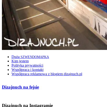
Duża
SZWENDOMAPKA
Kim jestem
Polityka prywatności
Współpraca i kontakt
Współpraca reklamowa z blogiem dizajnuch.pl
Dizajnuch na fejsie
Dizajnuch na Instagramie