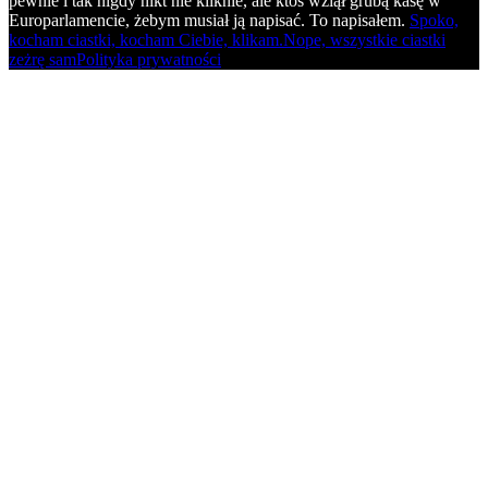
pewnie i tak nigdy nikt nie kliknie, ale ktoś wziął grubą kasę w
Europarlamencie, żebym musiał ją napisać. To napisałem.
Spoko,
kocham ciastki, kocham Ciebie, klikam.
Nope, wszystkie ciastki
zeżrę sam
Polityka prywatności