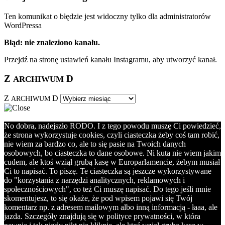
Ten komunikat o błędzie jest widoczny tylko dla administratorów
WordPressa
Błąd: nie znaleziono kanału.
Przejdź na stronę ustawień kanału Instagramu, aby utworzyć kanał.
Z
D
ARCHIWUM
Z
D
ARCHIWUM
No dobra, nadejszło RODO. I z tego powodu muszę Ci powiedzieć,
że strona wykorzystuje cookies, czyli ciasteczka żeby coś tam robić,
nie wiem za bardzo co, ale to się pasie na Twoich danych
osobowych, bo ciasteczka to dane osobowe. Ni kuta nie wiem jakim
cudem, ale ktoś wziął grubą kasę w Europarlamencie, żebym musiał
Ci to napisać. To piszę. Te ciasteczka są jeszcze wykorzystywane
do "korzystania z narzędzi analitycznych, reklamowych i
społecznościowych", co też Ci muszę napisać. Do tego jeśli mnie
skomentujesz, to się okaże, że pod wpisem pojawi się Twój
komentarz np. z adresem mailowym albo inną informacją - łaaa, ale
jazda. Szczegóły znajdują się w polityce prywatności, w która