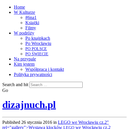
Home
W Kulturze
#6na1
Książki
Filmy
W podróży
Po knajpkach
Po Wrocławiu
PO
POLSCE
PO
ŚWIECIE
Na przypale
Kim jestem
Współpraca i kontakt
Polityka prywatności
Search and hit
Go
dizajnuch.pl
Published
26 stycznia 2016
in
LEGO we Wrocławiu cz.2"
rel="gallery">Wystawa klocków
we Wrocławiu cz.2
LEGO