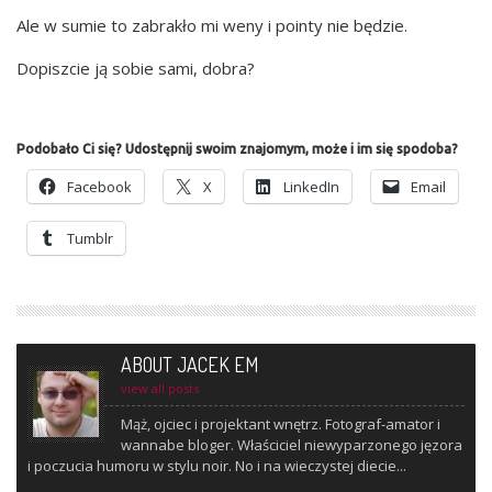
Ale w sumie to zabra­kło mi weny i poin­ty nie będzie.
Dopisz­cie ją sobie sami, dobra?
Podobało Ci się? Udostępnij swoim znajomym, może i im się spodoba?
Face­bo­ok
X
Lin­ke­dIn
Ema­il
Tum­blr
ABOUT JACEK EM
view all posts
Mąż, ojciec i projektant wnętrz. Fotograf-amator i
wannabe bloger. Właściciel niewyparzonego jęzora
i poczucia humoru w stylu noir. No i na wieczystej diecie...