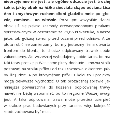
nie­przy­jem­ne nie jest, ale ogól­ne odczu­cie jest tro­chę
takie, jak­by obok na łóż­ku sie­dzia­ła ską­po odzia­na Lisa
Ann i zmy­sło­wym ruchem dło­ni gła­dzi­ła mnie po gło­
wie, zamiast… no wła­śnie.
Poza tym wszyst­kie dział­ki
obok już się pięk­nie zasło­ni­ły drew­no­po­dob­ny­mi płot­ka­mi
sprze­da­wa­ny­mi w casto­ra­mie za 79,86
/sztuka, a nasza
PLN
jakoś tak goli­zną świe­ci przed ocza­mi prze­chod­niów. A że
pło­tu robić nie zamie­rza­my, bo my jeste­śmy fir­ma otwar­ta
fron­tem do klien­ta, to cho­ciaż odpi­co­wa­ny traw­nik sobie
zafun­du­je­my. Ale wcze­śniej wybu­du­je­my sobie taras, bo ma
taki taras pro­szę ja Was same plu­sy dodat­nie – moż­na sto­lik
posta­wić, na sto­li­ku pif­f­ko i od razu roz­mo­wa z klien­tem jak­
by lżej idzie. A po któ­rymś­tam pif­f­ku z kolei to i pro­jek­ty
mogą cie­kaw­sze wycho­dzić. O tak pro­za­icz­nej spra­wie jak
mniej­sza powierzch­nia do kosze­nia odpi­co­wa­nej tra­wy
nawet nie będę wspo­mi­nać, bo to nie­god­ne Waszej uwa­gi
jest. A taka odpi­co­wa­na tra­wa może prze­cież ucier­pieć
w trak­cie prac budow­la­nych przy tara­sie, więc kolej­ność
robót zacho­wa­na być musi.