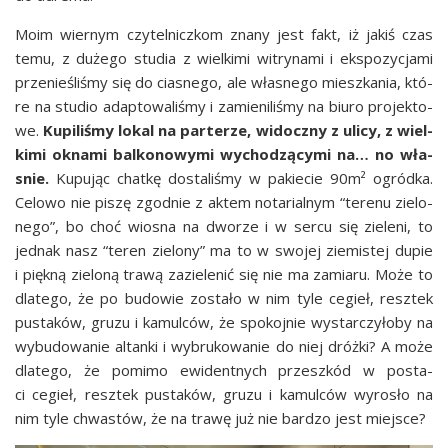
Moim wier­nym czy­tel­nicz­kom zna­ny jest fakt, iż jakiś czas
temu, z duże­go stu­dia z wiel­ki­mi witry­na­mi i eks­po­zy­cja­mi
prze­nie­śli­śmy się do cia­sne­go, ale wła­sne­go miesz­ka­nia, któ­
re na stu­dio adap­to­wa­li­śmy i zamie­ni­li­śmy na biu­ro pro­jek­to­
we.
Kupi­li­śmy lokal na par­te­rze, widocz­ny z uli­cy, z wiel­
ki­mi okna­mi bal­ko­no­wy­mi wycho­dzą­cy­mi na… no wła­
snie.
Kupu­jąc chat­kę dosta­li­śmy w pakie­cie 90m² ogród­ka.
Celo­wo nie piszę zgod­nie z aktem nota­rial­nym “tere­nu zie­lo­
ne­go”, bo choć wio­sna na dwo­rze i w ser­cu się zie­le­ni, to
jed­nak nasz “teren zie­lo­ny” ma to w swo­jej zie­mi­stej dupie
i pięk­ną zie­lo­ną tra­wą zazie­le­nić się nie ma zamia­ru. Może to
dla­te­go, że po budo­wie zosta­ło w nim tyle cegieł, resz­tek
pusta­ków, gru­zu i kamul­ców, że spo­koj­nie wystar­czy­ło­by na
wybu­do­wa­nie altan­ki i wybru­ko­wa­nie do niej dróż­ki? A może
dla­te­go, że pomi­mo ewi­dent­nych prze­szkód w posta­
ci cegieł, resz­tek pusta­ków, gru­zu i kamul­ców wyro­sło na
nim tyle chwa­stów, że na tra­wę już nie bar­dzo jest miejsce?