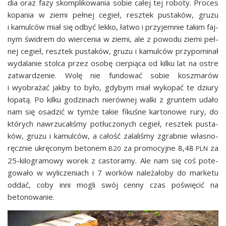
dia oraz fazy skom­pli­ko­wa­nia sobie całej tej robo­ty. Pro­ces
kopa­nia w zie­mi peł­nej cegieł, resz­tek pusta­ków, gru­zu
i kamul­ców miał się odbyć lek­ko, łatwo i przy­jem­nie takim faj­
nym świ­drem do wier­ce­nia w zie­mi, ale z powo­du zie­mi peł­
nej cegieł, resz­tek pusta­ków, gru­zu i kamul­ców przy­po­mi­nał
wyda­la­nie stol­ca przez oso­bę cier­pią­ca od kil­ku lat na ostre
zatwar­dze­nie. Wolę nie fun­do­wać sobie kosz­ma­rów
i wyobra­żać jak­by to było, gdy­bym miał wyko­pać te dziu­ry
łopa­tą. Po kil­ku godzi­nach nie­rów­nej wal­ki z grun­tem uda­ło
nam się osa­dzić w tym­że takie fiku­śne kar­to­no­we rury, do
któ­rych nawrzu­ca­li­śmy potłu­czo­nych cegieł, resz­tek pusta­
ków, gru­zu i kamul­ców, a całość zala­li­śmy zgrab­nie wła­sno­
ręcz­nie ukrę­co­nym beto­nem
za pro­mo­cyj­ne 8,48
za
B20
PLN
25-kilo­gra­mo­wy worek z casto­ra­my. Ale nam się coś pote­
go­wa­ło w wyli­cze­niach i 7 wor­ków nale­ża­ło­by do mar­ke­tu
oddać, coby inni mogli swój cen­ny czas poświę­cić na
betonowanie.