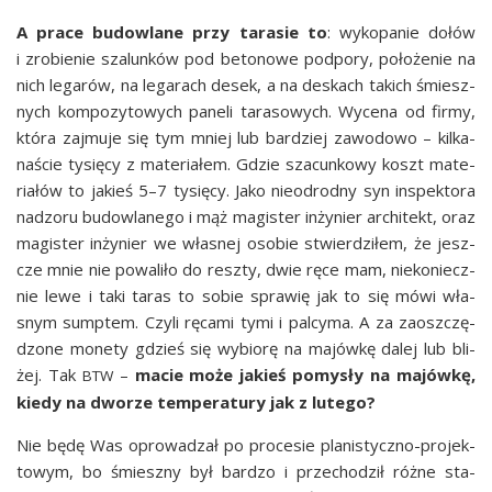
A pra­ce budow­la­ne przy tara­sie to
: wyko­pa­nie dołów
i zro­bie­nie sza­lun­ków pod beto­no­we pod­po­ry, poło­że­nie na
nich lega­rów, na lega­rach desek, a na deskach takich śmiesz­
nych kom­po­zy­to­wych pane­li tara­so­wych. Wyce­na od fir­my,
któ­ra zaj­mu­je się tym mniej lub bar­dziej zawo­do­wo – kil­ka­
na­ście tysię­cy z mate­ria­łem. Gdzie sza­cun­ko­wy koszt mate­
ria­łów to jakieś 5–7 tysię­cy. Jako nie­odrod­ny syn inspek­to­ra
nad­zo­ru budow­la­ne­go i mąż magi­ster inży­nier archi­tekt, oraz
magi­ster inży­nier we wła­snej oso­bie stwier­dzi­łem, że jesz­
cze mnie nie powa­li­ło do resz­ty, dwie ręce mam, nie­ko­niecz­
nie lewe i taki taras to sobie spra­wię jak to się mówi wła­
snym sump­tem. Czy­li ręca­mi tymi i pal­cy­ma. A za zaosz­czę­
dzo­ne mone­ty gdzieś się wybio­rę na majów­kę dalej lub bli­
żej. Tak
–
macie może jakieś pomy­sły na majów­kę,
BTW
kie­dy na dwo­rze tem­pe­ra­tu­ry jak z lutego?
Nie będę Was opro­wa­dzał po pro­ce­sie pla­ni­stycz­no-pro­jek­
to­wym, bo śmiesz­ny był bar­dzo i prze­cho­dził róż­ne sta­