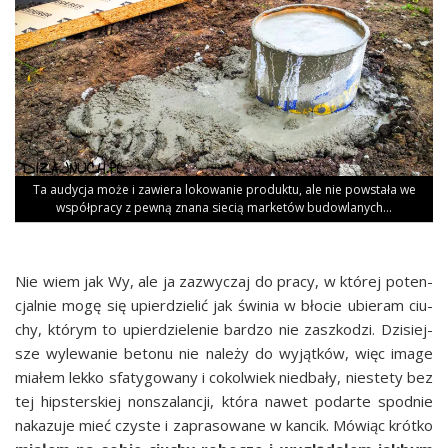
Ta audy­cja może i zawie­ra loko­wa­nie pro­duk­tu, ale nie powsta­ła we
współ­pra­cy z pew­ną zna­na sie­cią mar­ke­tów budowlanych…
Nie wiem jak Wy, ale ja zazwy­czaj do pra­cy, w któ­rej poten­
cjal­nie mogę się upier­dzie­lić jak świ­nia w bło­cie ubie­ram ciu­
chy, któ­rym to upier­dzie­le­nie bar­dzo nie zaszko­dzi. Dzi­siej­
sze wyle­wa­nie beto­nu nie nale­ży do wyjąt­ków, więc ima­ge
mia­łem lek­ko sfa­ty­go­wa­ny i cokol­wiek nie­dba­ły, nie­ste­ty bez
tej hip­ster­skiej non­sza­lan­cji, któ­ra nawet podar­te spodnie
naka­zu­je mieć czy­ste i zapra­so­wa­ne w kan­cik. Mówiąc krót­ko