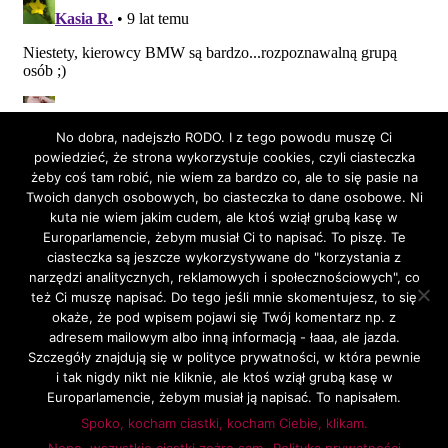
No dobra, nadejszło RODO. I z tego powodu muszę Ci
powiedzieć, że strona wykorzystuje cookies, czyli ciasteczka
żeby coś tam robić, nie wiem za bardzo co, ale to się pasie na
Twoich danych osobowych, bo ciasteczka to dane osobowe. Ni
kuta nie wiem jakim cudem, ale ktoś wziął grubą kasę w
Europarlamencie, żebym musiał Ci to napisać. To piszę. Te
ciasteczka są jeszcze wykorzystywane do "korzystania z
DIZAJNUCH NA FEJSIE
narzędzi analitycznych, reklamowych i społecznościowych", co
też Ci muszę napisać. Do tego jeśli mnie skomentujesz, to się
okaże, że pod wpisem pojawi się Twój komentarz np. z
adresem mailowym albo inną informacją - łaaa, ale jazda.
DIZAJNUCH NA INSTAGRAMIE
Szczegóły znajdują się w polityce prywatności, w która pewnie
i tak nigdy nikt nie kliknie, ale ktoś wziął grubą kasę w
Z
D
ARCHIWUM
Europarlamencie, żebym musiał ją napisać. To napisałem.
Z
Spoko, kocham ciastki, kocham Ciebie, klikam.
ARCHIWUM