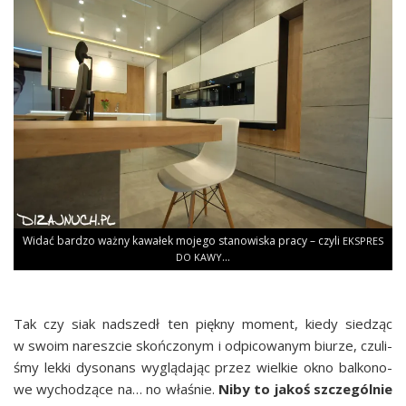
Widać bar­dzo waż­ny kawa­łek moje­go sta­no­wi­ska pra­cy – czy­li
EKSPRES
…
DO
KAWY
Tak czy siak nad­szedł ten pięk­ny moment, kie­dy sie­dząc
w swo­im naresz­cie skoń­czo­nym i odpi­co­wa­nym biu­rze, czu­li­
śmy lek­ki dyso­nans wyglą­da­jąc przez wiel­kie okno bal­ko­no­
we wycho­dzą­ce na… no wła­śnie.
Niby to jakoś szcze­gól­nie