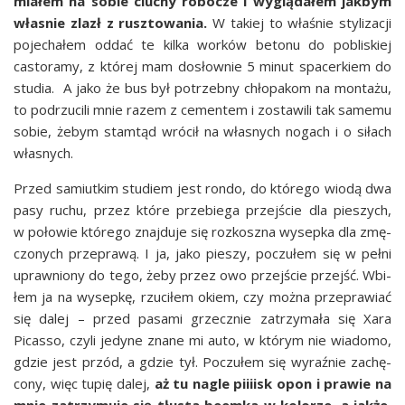
mia­łem na sobie ciu­chy robo­cze i wyglą­da­łem jak­bym
wła­snie zlazł z rusz­to­wa­nia.
W takiej to wła­śnie sty­li­za­cji
poje­cha­łem oddać te kil­ka wor­ków beto­nu do pobli­skiej
casto­ra­my, z któ­rej mam dosłow­nie 5 minut spa­cer­kiem do
stu­dia. A jako że bus był potrzeb­ny chło­pa­kom na mon­ta­żu,
to pod­rzu­ci­li mnie razem z cemen­tem i zosta­wi­li tak same­mu
sobie, żebym stam­tąd wró­cił na wła­snych nogach i o siłach
własnych.
Przed samiut­kim stu­diem jest ron­do, do któ­re­go wio­dą dwa
pasy ruchu, przez któ­re prze­bie­ga przej­ście dla pie­szych,
w poło­wie któ­re­go znaj­du­je się roz­kosz­na wysep­ka dla zmę­
czo­nych prze­pra­wą. I ja, jako pie­szy, poczu­łem się w peł­ni
upraw­nio­ny do tego, żeby przez owo przej­ście przejść. Wbi­
łem ja na wysep­kę, rzu­ci­łem okiem, czy moż­na prze­pra­wiać
się dalej – przed pasa­mi grzecz­nie zatrzy­ma­ła się Xara
Picas­so, czy­li jedy­ne zna­ne mi auto, w któ­rym nie wia­do­mo,
gdzie jest przód, a gdzie tył. Poczu­łem się wyraź­nie zachę­
co­ny, więc tupię dalej,
aż tu nagle piiiisk opon i pra­wie na