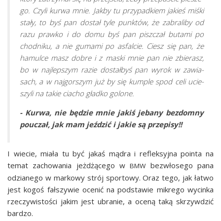
go. Czy­li kur­wa mnie. Jak­by tu przy­pad­kiem jakieś miś­ki
sta­ły, to byś pan dostał tyle punk­tów, że zabra­li­by od
razu praw­ko i do domu byś pan pisz­czał buta­mi po
chod­ni­ku, a nie guma­mi po asfal­cie. Ciesz się pan, że
hamul­ce masz dobre i z maski mnie pan nie zbie­rasz,
bo w naj­lep­szym razie dostał­byś pan wyrok w zawia­
sach, a w naj­gor­szym już by się kum­ple spod celi ucie­
szy­li na takie cia­cho gład­ko golone.
- Kur­wa, nie będzie mnie jakiś jeba­ny bez­dom­ny
pouczał, jak mam jeź­dzić i jakie są przepisy!!
I wie­cie, mia­ła tu być jakaś mądra i reflek­syj­na poin­ta na
temat zacho­wa­nia jeż­dżą­ce­go w
bez­wło­se­go pana
BMW
odzia­ne­go w mar­ko­wy strój spor­to­wy. Oraz tego, jak łatwo
jest kogoś fał­szy­wie oce­nić na pod­sta­wie mikre­go wycin­ka
rze­czy­wi­sto­ści jakim jest ubra­nie, a oce­ną taką skrzyw­dzić
bardzo.