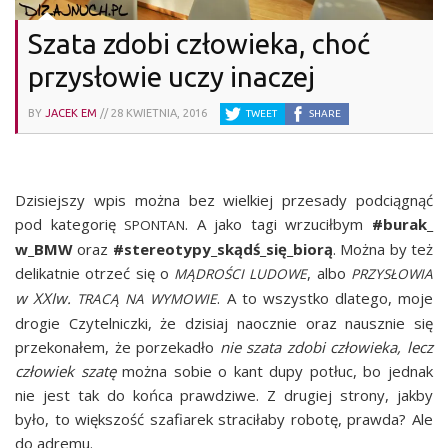
Szata zdobi człowieka, choć
przysłowie uczy inaczej
BY
JACEK EM
//
28 KWIETNIA, 2016
TWEET
SHARE
Dzi­siej­szy wpis moż­na bez wiel­kiej prze­sa­dy pod­cią­gnąć
pod kate­go­rię
. A jako tagi wrzu­cił­bym
#burak_
SPONTAN
w_BMW
oraz
#stereotypy_skądś_się_biorą
. Moż­na by też
deli­kat­nie otrzeć się o
, albo
MĄDROŚCI
LUDOWE
PRZYSŁOWIA
w XXIw.
. A to wszyst­ko dla­te­go, moje
TRACĄ
NA
WYMOWIE
dro­gie Czy­tel­nicz­ki, że dzi­siaj naocz­nie oraz nausz­nie się
prze­ko­na­łem, że porze­ka­dło
nie sza­ta zdo­bi czło­wie­ka, lecz
czło­wiek sza­tę
moż­na sobie o kant dupy potłuc, bo jed­nak
nie jest tak do koń­ca praw­dzi­we. Z dru­giej stro­ny, jak­by
było, to więk­szość sza­fia­rek stra­ci­ła­by robo­tę, praw­da? Ale
do adremu.