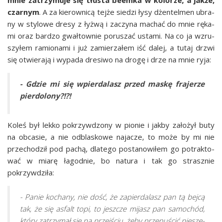
mnie zatrzy­mu­je się tłu­sta beem­ka w kolo­rze, a jak­że,
czar­nym
. A za kie­row­ni­cą tej­że sie­dzi łysy dżen­tel­men ubra­
ny w sty­lo­we dre­sy z łyż­wą i zaczy­na machać do mnie ręka­
mi oraz bar­dzo gwał­tow­nie poru­szać usta­mi. Na co ja wzru­
szy­łem ramio­na­mi i już zamie­rza­łem iść dalej, a tutaj drzwi
się otwie­ra­ją i wypa­da dre­si­wo na dro­gę i drze na mnie ryja:
- Gdzie mi się wpier­da­lasz przed maskę fra­je­rze
pierdolony?!?!
Koleś był lek­ko pokrzyw­dzo­ny w pio­nie i jak­by zało­żył buty
na obca­sie, a nie odbla­sko­we naja­cze, to może by mi nie
prze­cho­dził pod pachą, dla­te­go posta­no­wi­łem go potrak­to­
wać w mia­rę łagod­nie, bo natu­ra i tak go strasz­nie
pokrzywdziła:
- Panie kocha­ny, nie dość, że zapier­da­lasz pan tą bej­cą
tak, że się asfalt topi, to jesz­cze mijasz pan samo­chód,
któ­ry zatrzy­mał się na przej­ściu, żeby prze­pu­ścić pie­sze­