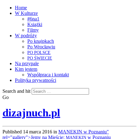
Home
W Kulturze
#6na1
Książki
Filmy
W podróży
Po knajpkach
Po Wrocławiu
PO
POLSCE
PO
ŚWIECIE
Na przypale
Kim jestem
Współpraca i kontakt
Polityka prywatności
Search and hit
Go
dizajnuch.pl
Published
14 marca 2016
in
MANEKIN w Poznaniu"
rel="gallery">Jemy na Mieście:
w Poznaniu
MANEKIN