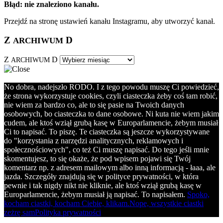
Błąd: nie znaleziono kanału.
Przejdź na stronę ustawień kanału Instagramu, aby utworzyć kanał.
Z
D
ARCHIWUM
Z
D
ARCHIWUM
No dobra, nadejszło RODO. I z tego powodu muszę Ci powiedzieć,
że strona wykorzystuje cookies, czyli ciasteczka żeby coś tam robić,
nie wiem za bardzo co, ale to się pasie na Twoich danych
osobowych, bo ciasteczka to dane osobowe. Ni kuta nie wiem jakim
cudem, ale ktoś wziął grubą kasę w Europarlamencie, żebym musiał
Ci to napisać. To piszę. Te ciasteczka są jeszcze wykorzystywane
do "korzystania z narzędzi analitycznych, reklamowych i
społecznościowych", co też Ci muszę napisać. Do tego jeśli mnie
skomentujesz, to się okaże, że pod wpisem pojawi się Twój
komentarz np. z adresem mailowym albo inną informacją - łaaa, ale
jazda. Szczegóły znajdują się w polityce prywatności, w która
pewnie i tak nigdy nikt nie kliknie, ale ktoś wziął grubą kasę w
Europarlamencie, żebym musiał ją napisać. To napisałem.
Spoko,
kocham ciastki, kocham Ciebie, klikam.
Nope, wszystkie ciastki
zeżrę sam
Polityka prywatności