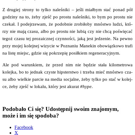
Z dru­giej stro­ny to tyl­ko nale­śni­ki – jeśli miał­bym stać ponad pół
godzi­ny na to, żeby zjeść po pro­stu nale­śni­ki, to bym po pro­stu nie
cze­kał. I podej­rze­wam, że podob­nie zro­bi­ło­by mnó­stwo ludzi, któ­
rzy nie mają cza­su, albo po pro­stu nie lubią czy nie chcą poświę­cać
tegoż cza­su tej pro­za­icz­nej czyn­no­ści, jaką jest jedze­nie. Na pew­no
przy mojej kolej­nej wizy­cie w Pozna­niu Mane­kin obo­wiąz­ko­wo tra­fi
na listę miejsc, gdzie się pokrze­pię posił­kiem regeneracyjnym.
Ale pod warun­kiem, że przed nim nie będzie sta­ła kilo­me­tro­wa
kolej­ka, bo to jed­nak czy­ste hip­ster­stwo i trze­ba mieć mnó­stwo cza­
su albo wiel­kie par­cie na media socjal­ne, żeby tyl­ko po stać w kolej­
ce, żeby zjeść w loka­lu, któ­ry jest aku­rat
#hype
.
Podobało Ci się? Udostępnij swoim znajomym,
może i im się spodoba?
Face­bo­ok
X