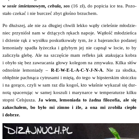
w sosie śmie­ta­no­wym, cebu­la, sos
(16 zł), do popi­cia ice tea. Pozo­
sta­ło cze­kać i nie bur­czeć zbyt gło­śno brzuchem.
Po dłuż­szej, ale nie za dłu­giej chwi­li lek­ko wątły cie­le­śnie mło­dzie­
niec przy­niósł nam w drżą­cych rękach napo­je. Wątłość mło­dzień­ca
i drże­nie rąk z wysił­ku poskut­ko­wa­ły tym, że z baje­ranc­ko poda­nej
lemo­nia­dy spa­dła łyżecz­ka i gdy­bym jej nie cap­nął w locie, to by
zali­czy­ła gle­bę. Ale na szczę­ście mam refleks jak ata­ku­ją­ca kobra
i oby­ło się bez zawra­ca­nia gło­wy kole­gom na zmy­wa­ku. Kil­ka słów
odno­śnie lemo­nia­dy –
R‑E-W-E-L-A-C-Y-J-N‑A
. Nie za słod­ka,
obłęd­nie pach­ną­ca cytru­sa­mi i mię­tą, do tego w hip­ster­skim sło­icz­ku
i na gorą­co, czy­li w sam raz dla kogoś, kto wła­śnie wyka­zał się dur­
no­tą spa­ce­ru­jąc w samej koszu­li i mary­nar­ce w tem­pe­ra­tu­rze kil­ku
stop­ni Cel­sju­sza.
Ja wiem, lemo­nia­da to żad­na filo­zo­fia, ale się
zako­cha­łem, bo było mi zim­no i źle, a ona mi zro­bi­ła cie­pło
i dobrze.