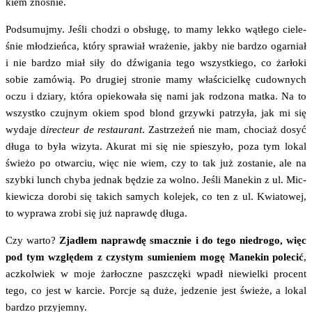
kiem znośnie.
Pod­su­muj­my. Jeśli cho­dzi o obsłu­gę, to mamy lek­ko wątłe­go cie­le­
śnie mło­dzień­ca, któ­ry spra­wiał wra­że­nie, jak­by nie bar­dzo ogar­niał
i nie bar­dzo miał siły do dźwi­ga­nia tego wszyst­kie­go, co żar­ło­ki
sobie zamó­wią. Po dru­giej stro­nie mamy wła­ści­ciel­kę cudow­nych
oczu i dzia­ry, któ­ra opie­ko­wa­ła się nami jak rodzo­na mat­ka. Na to
wszyst­ko czuj­nym okiem spod blond grzyw­ki patrzy­ła, jak mi się
wyda­je d
irec­teur de restau­rant
. Zastrze­żeń nie mam, cho­ciaż dosyć
dłu­ga to była wizy­ta. Aku­rat mi się nie spie­szy­ło, poza tym lokal
świe­żo po otwar­ciu, więc nie wiem, czy to tak już zosta­nie, ale na
szyb­ki lunch chy­ba jed­nak będzie za wol­no. Jeśli Mane­kin z ul. Mic­
kie­wi­cza doro­bi się takich samych kole­jek, co ten z ul. Kwia­to­wej,
to wypra­wa zro­bi się już napraw­dę długa.
Czy war­to?
Zja­dłem napraw­dę smacz­nie i do tego nie­dro­go, więc
pod tym wzglę­dem z czy­stym sumie­niem mogę Mane­kin pole­cić
,
acz­kol­wiek w moje żar­łocz­ne pasz­czę­ki wpadł nie­wiel­ki pro­cent
tego, co jest w kar­cie. Por­cje są duże, jedze­nie jest świe­że, a lokal
bar­dzo przyjemny.