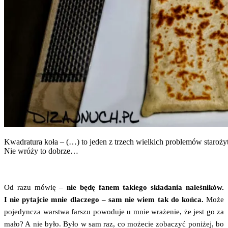
Kwa­dra­tu­ra koła – (…) to jeden z trzech wiel­kich pro­ble­mów sta­ro­ży
Nie wró­ży to dobrze…
Od razu mówię –
nie będę fanem takie­go skła­da­nia nale­śni­ków.
I nie pytaj­cie mnie dla­cze­go – sam nie wiem tak do koń­ca.
Może
poje­dyn­cza war­stwa far­szu powo­du­je u mnie wra­że­nie, że jest go za
mało? A nie było. Było w sam raz, co może­cie zoba­czyć poni­żej, bo