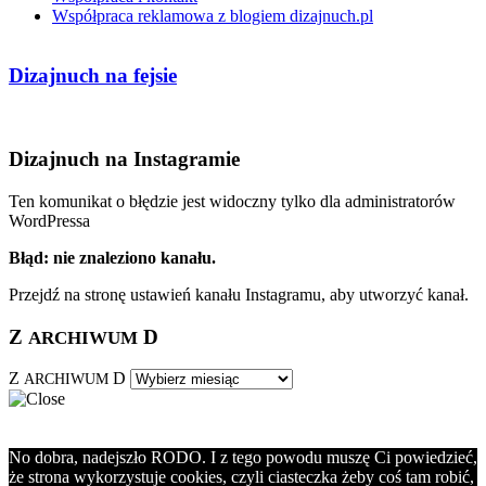
Współpraca reklamowa z blogiem dizajnuch.pl
Dizajnuch na fejsie
Dizajnuch na Instagramie
Ten komunikat o błędzie jest widoczny tylko dla administratorów
WordPressa
Błąd: nie znaleziono kanału.
Przejdź na stronę ustawień kanału Instagramu, aby utworzyć kanał.
Z
D
ARCHIWUM
Z
D
ARCHIWUM
No dobra, nadejszło RODO. I z tego powodu muszę Ci powiedzieć,
że strona wykorzystuje cookies, czyli ciasteczka żeby coś tam robić,