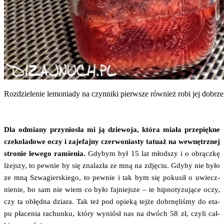
Roz­dzie­le­nie lemo­nia­dy na czyn­ni­ki pierw­sze rów­nież robi jej 
Dla odmia­ny przy­nio­sła mi ją dzie­wo­ja, któ­ra mia­ła prze­pięk­ne
cze­ko­la­do­we oczy i zaje­faj­ny czer­wo­nia­sty tatu­aż na wewnętrz­nej
stro­nie lewe­go ramie­nia.
Gdy­bym był 15 lat młod­szy i o obrącz­kę
lżej­szy, to pew­nie by się zna­la­zła ze mną na zdję­ciu. Gdy­by nie było
ze mną Szwa­gier­skie­go, to pew­nie i tak bym się poku­sił o uwiecz­
nie­nie, bo sam nie wiem co było faj­niej­sze – te hip­no­ty­zu­ją­ce oczy,
czy ta obłęd­na dzia­ra. Tak też pod opie­ką tej­że dobrnę­li­śmy do eta­
pu pła­ce­nia rachun­ku, któ­ry wyniósł nas na dwóch 58 zł, czy­li cał­