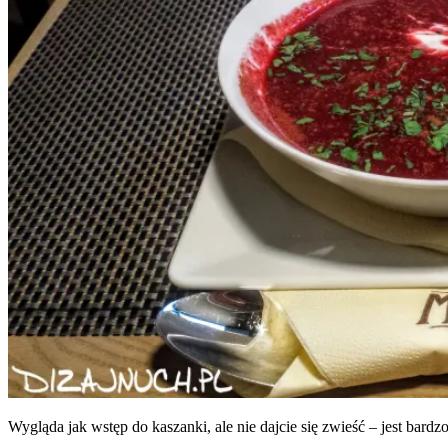
Wyglą­da jak wstęp do kaszan­ki, ale nie daj­cie się zwieść – jest bar­d