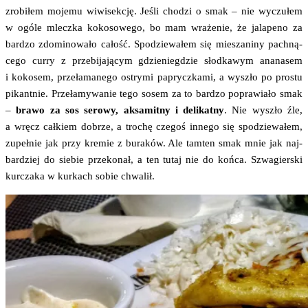
zro­bi­łem moje­mu wiwi­sek­cję. Jeśli cho­dzi o smak – nie wyczu­łem
w ogó­le mlecz­ka koko­so­we­go, bo mam wra­że­nie, że jala­pe­no za
bar­dzo zdo­mi­no­wa­ło całość. Spo­dzie­wa­łem się mie­sza­ni­ny pach­ną­
ce­go cur­ry z prze­bi­ja­ją­cym gdzie­nie­gdzie słod­ka­wym ana­na­sem
i koko­sem, prze­ła­ma­ne­go ostry­mi paprycz­ka­mi, a wyszło po pro­stu
pikant­nie. Prze­ła­my­wa­nie tego sosem za to bar­dzo popra­wia­ło smak
–
bra­wo za sos sero­wy, aksa­mit­ny i deli­kat­ny
. Nie wyszło źle,
a wręcz cał­kiem dobrze, a tro­chę cze­goś inne­go się spo­dzie­wa­łem,
zupeł­nie jak przy kre­mie z bura­ków. Ale tam­ten smak mnie jak naj­
bar­dziej do sie­bie prze­ko­nał, a ten tutaj nie do koń­ca. Szwa­gier­ski
kur­cza­ka w kur­kach sobie chwalił.