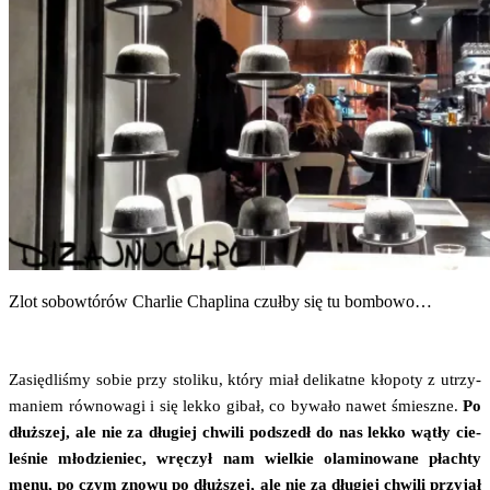
Zlot sobo­wtó­rów Char­lie Cha­pli­na czuł­by się tu bombowo…
Zasię­dli­śmy sobie przy sto­li­ku, któ­ry miał deli­kat­ne kło­po­ty z utrzy­
ma­niem rów­no­wa­gi i się lek­ko gibał, co bywa­ło nawet śmiesz­ne.
Po
dłuż­szej, ale nie za dłu­giej chwi­li pod­szedł do nas lek­ko wątły cie­
le­śnie mło­dzie­niec, wrę­czył nam wiel­kie ola­mi­no­wa­ne płach­ty
menu, po czym zno­wu po dłuż­szej, ale nie za dłu­giej chwi­li przy­jął