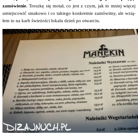
zamó­wie­nie.
Trosz­kę się motał, co jest z czym, jak to mniej wię­cej
umiej­sco­wić sma­ko­wo i co takie­go kon­kret­nie zamó­wi­my, ale wzią­
łem to na karb świe­żo­ści loka­lu dzień po otwarciu.