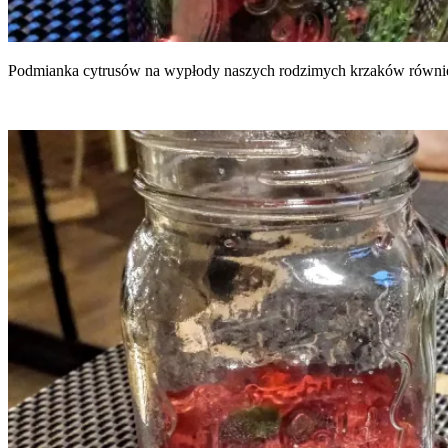
Pod­mian­ka cytru­sów na wypło­dy naszych rodzi­mych krza­ków rów­