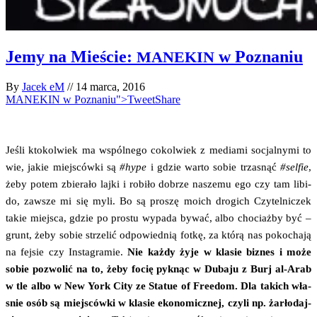
Jemy na Mieście:
w Poznaniu
MANEKIN
By
Jacek eM
//
14 marca, 2016
MANEKIN w Poznaniu">Tweet
Share
Jeśli kto­kol­wiek ma wspól­ne­go cokol­wiek z media­mi socjal­ny­mi to
wie, jakie miej­sców­ki są
#hype
i gdzie war­to sobie trza­snąć
#sel­fie
,
żeby potem zbie­ra­ło laj­ki i robi­ło dobrze nasze­mu ego czy tam libi­
do, zawsze mi się myli. Bo są pro­szę moich dro­gich Czy­tel­ni­czek
takie miej­sca, gdzie po pro­stu wypa­da bywać, albo cho­ciaż­by być –
grunt, żeby sobie strze­lić odpo­wied­nią fot­kę, za któ­rą nas poko­cha­ją
na fej­sie czy Insta­gra­mie.
Nie każ­dy żyje w kla­sie biz­nes i może
sobie pozwo­lić na to, żeby focię pyk­nąc w Duba­ju z Burj al-Arab
w tle albo w New York City ze Sta­tue of Fre­edom. Dla takich wła­
snie osób są miej­sców­ki w kla­sie eko­no­micz­nej, czy­li np. żar­ło­daj­