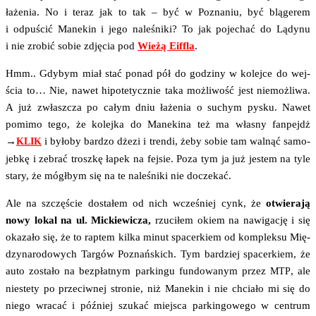
łaże­nia. No i teraz jak to tak – być w Pozna­niu, być blą­ge­rem
i odpu­ścić Mane­kin i jego nale­śni­ki? To jak poje­chać do Lądy­nu
i nie zro­bić sobie zdję­cia pod
Wie­żą Eif­fla
.
Hmm.. Gdy­bym miał stać ponad pół do godzi­ny w kolej­ce do wej­
ścia to… Nie, nawet hipo­te­tycz­nie taka moż­li­wość jest nie­moż­li­wa.
A już zwłasz­cza po całym dniu łaże­nia o suchym pysku. Nawet
pomi­mo tego, że kolej­ka do Mane­ki­na też ma wła­sny fan­pejdż
→
i było­by bar­dzo dże­zi i tren­di, żeby sobie tam wal­nąć samo­
KLIK
jeb­kę i zebrać trosz­kę łapek na fej­sie. Poza tym ja już jestem na tyle
sta­ry, że mógł­bym się na te nale­śni­ki nie doczekać.
Ale na szczę­ście dosta­łem od nich wcze­śniej cynk, że
otwie­ra­ją
nowy lokal na ul. Mic­kie­wi­cza,
rzu­ci­łem okiem na nawi­ga­cję i się
oka­za­ło się, że to rap­tem kil­ka minut spa­cer­kiem od kom­plek­su Mię­
dzy­na­ro­do­wych Tar­gów Poznań­skich. Tym bar­dziej spa­cer­kiem, że
auto zosta­ło na bez­płat­nym par­kin­gu fun­do­wa­nym przez
, ale
MTP
nie­ste­ty po prze­ciw­nej stro­nie, niż Mane­kin i nie chcia­ło mi się do
nie­go wra­cać i póź­niej szu­kać miej­sca par­kin­go­we­go w cen­trum