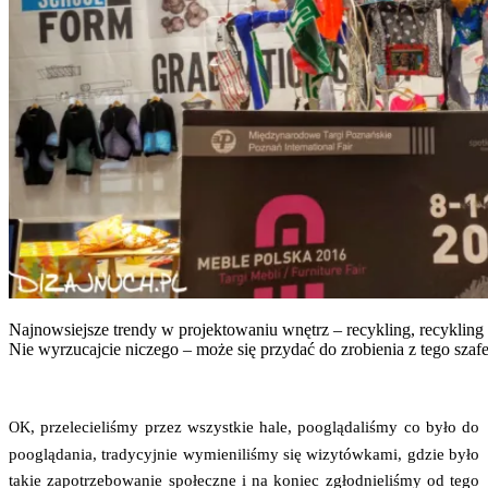
Naj­now­siej­sze tren­dy w pro­jek­to­wa­niu wnętrz – recy­kling, recy­kling
Nie wyrzu­caj­cie nicze­go – może się przy­dać do zro­bie­nia z tego szaf
, prze­le­cie­li­śmy przez wszyst­kie hale, pooglą­da­li­śmy co było do
OK
pooglą­da­nia, tra­dy­cyj­nie wymie­ni­li­śmy się wizy­tów­ka­mi, gdzie było
takie zapo­trze­bo­wa­nie spo­łecz­ne i na koniec zgłod­nie­li­śmy od tego