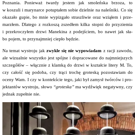
Pozna­nia. Ponie­waż twar­dy jestem jak smo­leń­ska brzo­za, to
w koszu­li i mary­nar­ce potup­ta­łem sobie dziel­nie na nale­śni­ki. Co się
oka­za­ło gupie, bo mnie wypi­zga­ło strasz­li­wie oraz wzią­łem i prze­
mar­z­łem. Dla­te­go z roz­ko­szą zsze­dłem kil­ka stop­ni do przy­zie­mia
i prze­kro­czy­łem drzwi Mane­ki­na z podej­ściem, bo nawet jak sła­
bo pojem, to przy­naj­mniej cie­pło będzie.
Na temat wystro­ju jak
zwy­kle się nie wypo­wia­dam
z racji zawo­du,
ale wizu­al­nie wszyst­ko jest spój­ne i dopra­co­wa­ne do naj­mniej­szych
szcze­gó­łów – włącz­nie z klam­ką do drzwi w kształ­cie lite­ry M. To,
czy całość się podo­ba, czy trą­ci tro­chę gro­te­ską pozo­sta­wiam do
oce­ny Wam. I czy w kon­tek­ście tego, jaki był zamysł twór­ców i pro­
jek­tan­tów wystro­ju, sło­wo
“gro­te­ska”
ma wydźwięk nega­tyw­ny, czy
jed­nak zupeł­nie nie.