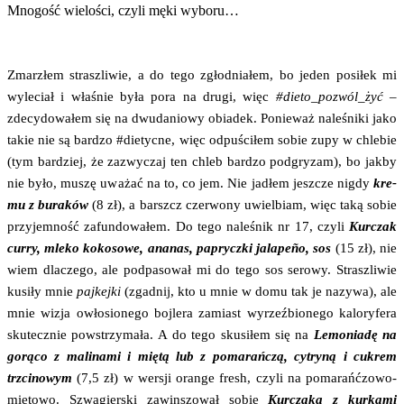
Mno­gość wie­lo­ści, czy­li męki wyboru…
Zmar­z­łem strasz­li­wie, a do tego zgłod­nia­łem, bo jeden posi­łek mi
wyle­ciał i wła­śnie była pora na dru­gi, więc
#dieto_pozwól_żyć
–
zde­cy­do­wa­łem się na dwu­da­nio­wy obia­dek. Ponie­waż nale­śni­ki jako
takie nie są bar­dzo #die­tyc­ne, więc odpu­ści­łem sobie zupy w chle­bie
(tym bar­dziej, że zazwy­czaj ten chleb bar­dzo pod­gry­zam), bo jak­by
nie było, muszę uwa­żać na to, co jem. Nie jadłem jesz­cze nigdy
kre­
mu z bura­ków
(8 zł), a barszcz czer­wo­ny uwiel­biam, więc taką sobie
przy­jem­ność zafun­do­wa­łem. Do tego nale­śnik nr 17, czy­li
Kur­czak
cur­ry, mle­ko koko­so­we, ana­nas, paprycz­ki jala­pe­ño, sos
(15 zł), nie
wiem dla­cze­go, ale pod­pa­so­wał mi do tego sos sero­wy. Strasz­li­wie
kusi­ły mnie
paj­kej­ki
(zgad­nij, kto u mnie w domu tak je nazy­wa), ale
mnie wizja owło­sio­ne­go boj­le­ra zamiast wyrzeź­bio­ne­go kalo­ry­fe­ra
sku­tecz­nie powstrzy­ma­ła. A do tego sku­si­łem się na
Lemo­nia­dę na
gorą­co z mali­na­mi i mię­tą lub z poma­rań­czą, cytry­ną i cukrem
trzci­no­wym
(7,5 zł) w wer­sji oran­ge fresh, czy­li na poma­rańć­zo­wo-
mię­to­wo. Szwa­gier­ski zawin­szo­wał sobie
Kur­cza­ka z kur­ka­mi