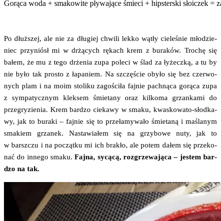
Gorą­ca woda + sma­ko­wi­te pły­wa­ją­ce śmie­ci + hip­ster­ski sło­iczek = z
Po dłuż­szej, ale nie za dłu­giej chwi­li lek­ko wątły cie­le­śnie mło­dzie­
niec przy­niósł mi w drżą­cych rękach krem z bura­ków. Tro­chę się
bałem, że mu z tego drże­nia zupa pole­ci w ślad za łyżecz­ką, a tu by
nie było tak pro­sto z łapa­niem. Na szczę­ście oby­ło się bez czer­wo­
nych plam i na moim sto­li­ku zago­ści­ła faj­nie pach­ną­ca gorą­ca zupa
z sym­pa­tycz­nym klek­sem śmie­ta­ny oraz kil­ko­ma grzan­ka­mi do
prze­gry­zie­nia. Krem bar­dzo cie­ka­wy w sma­ku, kwa­sko­wa­to-słod­ka­
wy, jak to bura­ki – faj­nie się to prze­ła­my­wa­ło śmie­ta­ną i maśla­nym
sma­kiem grza­nek. Nasta­wia­łem się na grzy­bo­we nuty, jak to
w barsz­czu i na począt­ku mi ich bra­kło, ale potem dałem się prze­ko­
nać do inne­go sma­ku.
Faj­na, sycą­cą, roz­grze­wa­ją­ca – jestem bar­
dzo na tak.