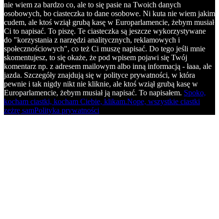
nie wiem za bardzo co, ale to się pasie na Twoich danych
osobowych, bo ciasteczka to dane osobowe. Ni kuta nie wiem jakim
cudem, ale ktoś wziął grubą kasę w Europarlamencie, żebym musiał
Ci to napisać. To piszę. Te ciasteczka są jeszcze wykorzystywane
do "korzystania z narzędzi analitycznych, reklamowych i
społecznościowych", co też Ci muszę napisać. Do tego jeśli mnie
skomentujesz, to się okaże, że pod wpisem pojawi się Twój
komentarz np. z adresem mailowym albo inną informacją - łaaa, ale
jazda. Szczegóły znajdują się w polityce prywatności, w która
pewnie i tak nigdy nikt nie kliknie, ale ktoś wziął grubą kasę w
Europarlamencie, żebym musiał ją napisać. To napisałem.
Spoko,
kocham ciastki, kocham Ciebie, klikam.
Nope, wszystkie ciastki
zeżrę sam
Polityka prywatności