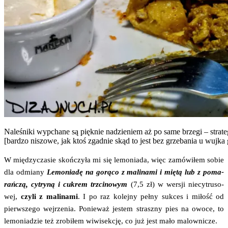
Nale­śni­ki wypcha­ne są pięk­nie nadzie­niem aż po same brze­gi – stra­te­
[bar­dzo niszo­we, jak ktoś zgad­nie skąd to jest bez grze­ba­nia u wuj­ka
W mię­dzy­cza­sie skoń­czy­ła mi się lemo­nia­da, więc zamó­wi­łem sobie
dla odmia­ny
Lemo­nia­dę na gorą­co z mali­na­mi i mię­tą lub z poma­
rań­czą, cytry­ną i cukrem trzci­no­wym
(7,5 zł) w wer­sji nie­cy­tru­so­
wej,
czy­li z mali­na­mi
. I po raz kolej­ny peł­ny suk­ces i miłość od
pierw­sze­go wej­rze­nia. Ponie­waż jestem strasz­ny pies na owo­ce, to
lemo­nia­dzie też zro­bi­łem wiwi­sek­cję, co już jest mało malownicze.