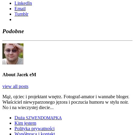
Lin­ke­dIn
Ema­il
Tum­blr
Podobne
About Jacek eM
view all posts
Mąż, ojciec i projektant wnętrz. Fotograf-amator i wannabe bloger.
Właściciel niewyparzonego jęzora i poczucia humoru w stylu noir.
No i na wieczystej diecie...
Duża
SZWENDOMAPKA
Kim jestem
Polityka prywatności
Współpraca i kontakt