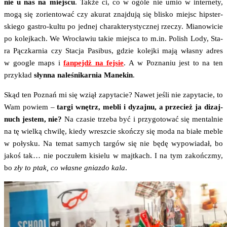
nie u nas na miej­scu
. Tak­że ci, co w ogó­le nie umio w inter­ne­ty,
mogą się zorien­to­wać czy aku­rat znaj­du­ją się bli­sko miejsc hip­ster­
skie­go gastro-kul­tu po jed­nej cha­rak­te­ry­stycz­nej rze­czy. Mia­no­wi­cie
po kolej­kach. We Wro­cła­wiu takie miej­sca to m.in. Polish Lody, Sta­
ra Pącz­kar­nia czy Sta­cja Pasi­bus, gdzie kolej­ki mają wła­sny adres
w google maps i
fan­pejdż na fej­sie
. A w Pozna­niu jest to na ten
przy­kład
słyn­na nale­śni­kar­nia Mane­kin
.
Skąd ten Poznań mi się wziął zapy­ta­cie? Nawet jeśli nie zapy­ta­cie, to
Wam powiem –
tar­gi wnętrz, mebli i dyz­aj­nu, a prze­cież ja dizaj­
nuch jestem, nie?
Na cza­sie trze­ba być i przy­go­to­wać się men­tal­nie
na tę wiel­ką chwi­lę, kie­dy wresz­cie skoń­czy się moda na bia­łe meble
w poły­sku. Na temat samych tar­gów się nie będę wypo­wia­dał, bo
jakoś tak… nie poczu­łem kisie­lu w majt­kach. I na tym zakończ­my,
bo
zły to ptak, co wła­sne gniaz­do kala
.