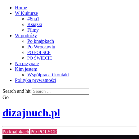
Home
W Kulturze
#6na1
Książki
Filmy
W podróży
Po knajpkach
Po Wrocławiu
PO
POLSCE
PO
ŚWIECIE
Na przypale
Kim jestem
Współpraca i kontakt
Polityka prywatności
Search and hit
Go
dizajnuch.pl
Po knajpkach
PO POLSCE