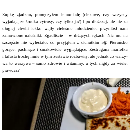
Zup­kę zja­dłem, pomę­czy­łem lemo­nia­dę (cie­ka­we, czy wszy­scy
wyja­da­ją ze środ­ka cytru­sy, czy tyl­ko ja?) i po dłuż­szej, ale nie za
dłu­giej chwi­li lek­ko wątły cie­le­śnie mło­dzie­niec przy­niósł nam
zamó­wio­ne nale­śni­ki. Zga­dli­ście – w drżą­cych rękach. Nic mu na
szczę­ście nie wyle­cia­ło, co przy­ją­łem z cichut­kim
uff
. Pie­ruń­sko
gorą­ce, pach­ną­ce i sma­ko­wi­cie wyglą­da­ją­ce. Zestru­ga­na mar­fef­ka
i fafu­sta tro­chę mnie w tym zesta­wie roz­ba­wi­ły, ale jed­nak co warzy­
wa to warzy­wa – samo zdro­wie i wita­mi­ny, a tych nigdy za wie­le,
prawdaż?