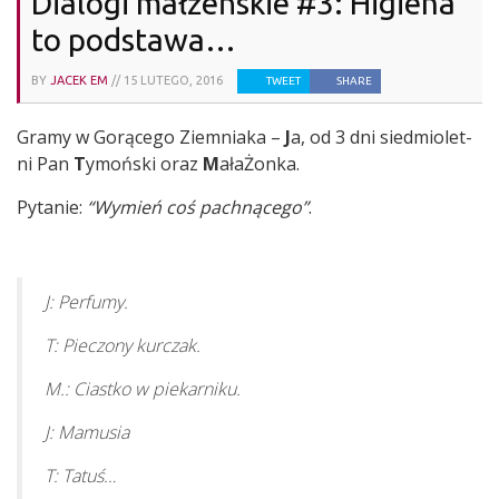
Dialogi małżeńskie #3: Higiena
to podstawa…
BY
JACEK EM
//
15 LUTEGO, 2016
TWEET
SHARE
Gra­my w Gorą­ce­go Ziem­nia­ka –
J
a, od 3 dni sied­mio­let­
ni Pan
T
ymoń­ski oraz
M
ała­Żon­ka.
Pyta­nie:
“Wymień coś pach­ną­ce­go”
.
J: Per­fu­my.
T: Pie­czo­ny kurczak.
M.: Ciast­ko w piekarniku.
J: Mamu­sia
T: Tatuś…