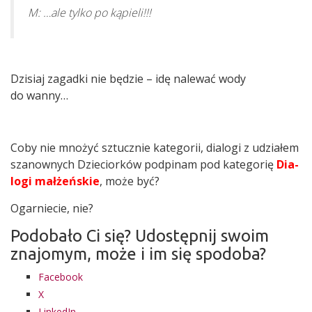
M: …ale tyl­ko po kąpieli!!!
Dzi­siaj zagad­ki nie będzie – idę nale­wać wody
do wanny…
Coby nie mno­żyć sztucz­nie kate­go­rii, dia­lo­gi z udzia­łem
sza­now­nych Dzie­cior­ków pod­pi­nam pod kate­go­rię
Dia­
lo­gi mał­żeń­skie
, może być?
Ogar­nie­cie, nie?
Podobało Ci się? Udostępnij swoim
znajomym, może i im się spodoba?
Face­bo­ok
X
Lin­ke­dIn