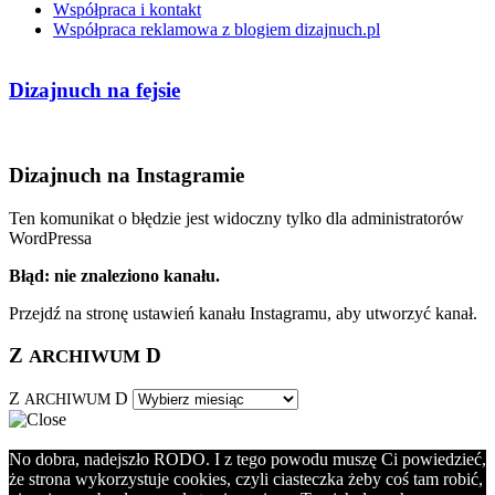
Współpraca i kontakt
Współpraca reklamowa z blogiem dizajnuch.pl
Dizajnuch na fejsie
Dizajnuch na Instagramie
Ten komunikat o błędzie jest widoczny tylko dla administratorów
WordPressa
Błąd: nie znaleziono kanału.
Przejdź na stronę ustawień kanału Instagramu, aby utworzyć kanał.
Z
D
ARCHIWUM
Z
D
ARCHIWUM
No dobra, nadejszło RODO. I z tego powodu muszę Ci powiedzieć,
że strona wykorzystuje cookies, czyli ciasteczka żeby coś tam robić,