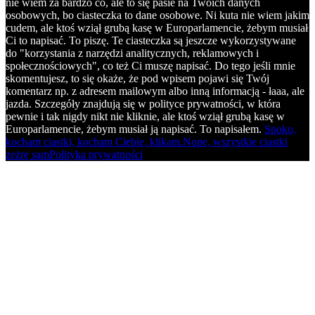
nie wiem za bardzo co, ale to się pasie na Twoich danych
osobowych, bo ciasteczka to dane osobowe. Ni kuta nie wiem jakim
cudem, ale ktoś wziął grubą kasę w Europarlamencie, żebym musiał
Ci to napisać. To piszę. Te ciasteczka są jeszcze wykorzystywane
do "korzystania z narzędzi analitycznych, reklamowych i
społecznościowych", co też Ci muszę napisać. Do tego jeśli mnie
skomentujesz, to się okaże, że pod wpisem pojawi się Twój
komentarz np. z adresem mailowym albo inną informacją - łaaa, ale
jazda. Szczegóły znajdują się w polityce prywatności, w która
pewnie i tak nigdy nikt nie kliknie, ale ktoś wziął grubą kasę w
Europarlamencie, żebym musiał ją napisać. To napisałem.
Spoko,
kocham ciastki, kocham Ciebie, klikam.
Nope, wszystkie ciastki
zeżrę sam
Polityka prywatności