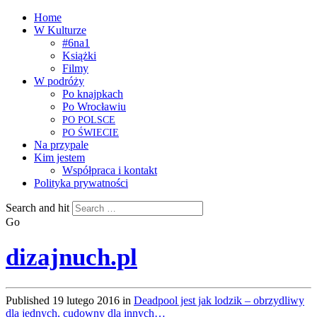
Home
W Kulturze
#6na1
Książki
Filmy
W podróży
Po knajpkach
Po Wrocławiu
PO
POLSCE
PO
ŚWIECIE
Na przypale
Kim jestem
Współpraca i kontakt
Polityka prywatności
Search and hit
Go
dizajnuch.pl
Published
19 lutego 2016
in
Deadpool jest jak lodzik – obrzydliwy
dla jednych, cudowny dla innych…