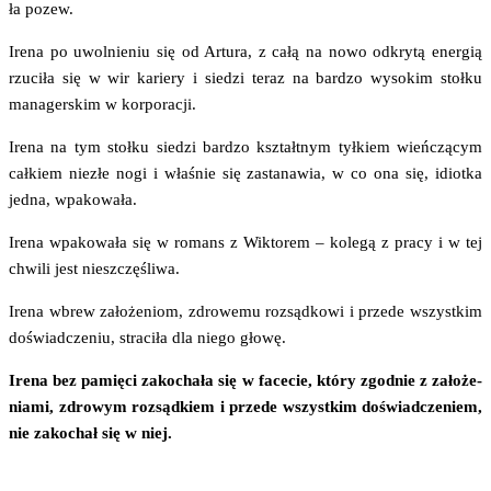
ła pozew.
Ire­na po uwol­nie­niu się od Artu­ra, z całą na nowo odkry­tą ener­gią
rzu­ci­ła się w wir karie­ry i sie­dzi teraz na bar­dzo wyso­kim stoł­ku
mana­ger­skim w korporacji.
Ire­na na tym stoł­ku sie­dzi bar­dzo kształt­nym tył­kiem wień­czą­cym
cał­kiem nie­złe nogi i wła­śnie się zasta­na­wia, w co ona się, idiot­ka
jed­na, wpakowała.
Ire­na wpa­ko­wa­ła się w romans z Wik­to­rem – kole­gą z pra­cy i w tej
chwi­li jest nieszczęśliwa.
Ire­na wbrew zało­że­niom, zdro­we­mu roz­sąd­ko­wi i przede wszyst­kim
doświad­cze­niu, stra­ci­ła dla nie­go głowę.
Ire­na bez pamię­ci zako­cha­ła się w face­cie, któ­ry zgod­nie z zało­że­
nia­mi, zdro­wym roz­sąd­kiem i przede wszyst­kim doświad­cze­niem,
nie zako­chał się w niej.