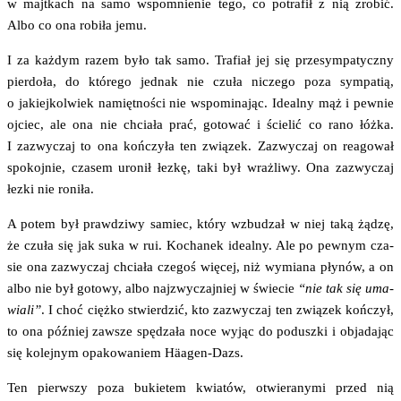
w majt­kach na samo wspo­mnie­nie tego, co potra­fił z nią zro­bić.
Albo co ona robi­ła jemu.
I za każ­dym razem było tak samo. Tra­fiał jej się prze­sym­pa­tycz­ny
pier­do­ła, do któ­re­go jed­nak nie czu­ła nicze­go poza sym­pa­tią,
o jakiej­kol­wiek namięt­no­ści nie wspo­mi­na­jąc. Ide­al­ny mąż i pew­nie
ojciec, ale ona nie chcia­ła prać, goto­wać i ście­lić co rano łóż­ka.
I zazwy­czaj to ona koń­czy­ła ten zwią­zek. Zazwy­czaj on reago­wał
spo­koj­nie, cza­sem uro­nił łez­kę, taki był wraż­li­wy. Ona zazwy­czaj
łez­ki nie roniła.
A potem był praw­dzi­wy samiec, któ­ry wzbu­dzał w niej taką żądzę,
że czu­ła się jak suka w rui. Kocha­nek ide­al­ny. Ale po pew­nym cza­
sie ona zazwy­czaj chcia­ła cze­goś wię­cej, niż wymia­na pły­nów, a on
albo nie był goto­wy, albo naj­zwy­czaj­niej w świe­cie
“nie tak się uma­
wia­li”
. I choć cięż­ko stwier­dzić, kto zazwy­czaj ten zwią­zek koń­czył,
to ona póź­niej zawsze spę­dza­ła noce wyjąc do podusz­ki i obja­da­jąc
się kolej­nym opa­ko­wa­niem Häagen-Dazs.
Ten pierw­szy poza bukie­tem kwia­tów, otwie­ra­ny­mi przed nią