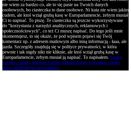
nie wiem za bardzo co, ale to się pasie na Twoich danych
osobowych, bo ciasteczka to dane osobowe. Ni kuta nie wiem jakim
cudem, ale ktoś wziął grubą kasę w Europarlamencie, żebym musiał
Ci to napisać. To piszę. Te ciasteczka są jeszcze wykorzystywane
do "korzystania z narzędzi analitycznych, reklamowych i
społecznościowych", co też Ci muszę napisać. Do tego jeśli mnie
skomentujesz, to się okaże, że pod wpisem pojawi się Twój
komentarz np. z adresem mailowym albo inną informacją - łaaa, ale
jazda. Szczegóły znajdują się w polityce prywatności, w która
pewnie i tak nigdy nikt nie kliknie, ale ktoś wziął grubą kasę w
Europarlamencie, żebym musiał ją napisać. To napisałem.
Spoko,
kocham ciastki, kocham Ciebie, klikam.
Nope, wszystkie ciastki
zeżrę sam
Polityka prywatności