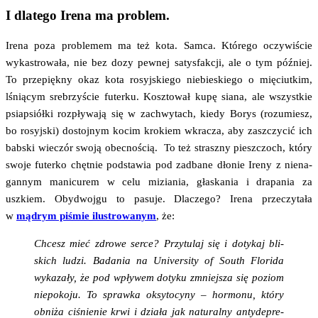
I dlatego Irena ma problem.
Ire­na poza pro­ble­mem ma też kota. Sam­ca. Któ­re­go oczy­wi­ście
wyka­stro­wa­ła, nie bez dozy pew­nej satys­fak­cji, ale o tym póź­niej.
To prze­pięk­ny okaz kota rosyj­skie­go nie­bie­skie­go o mię­ciut­kim,
lśnią­cym sre­brzy­ście futer­ku. Kosz­to­wał kupę sia­na, ale wszyst­kie
psiap­siół­ki roz­pły­wa­ją się w zachwy­tach, kie­dy Borys (rozu­miesz,
bo rosyj­ski) dostoj­nym kocim kro­kiem wkra­cza, aby zaszczy­cić ich
bab­ski wie­czór swo­ją obec­no­ścią. To też strasz­ny piesz­czoch, któ­ry
swo­je futer­ko chęt­nie pod­sta­wia pod zadba­ne dło­nie Ire­ny z nie­na­
gan­nym mani­cu­rem w celu mizia­nia, gła­ska­nia i dra­pa­nia za
uszkiem. Oby­dwoj­gu to pasu­je. Dla­cze­go? Ire­na prze­czy­ta­ła
w
mądrym piśmie ilu­stro­wa­nym
, że:
Chcesz mieć zdro­we ser­ce? Przy­tu­laj się i doty­kaj bli­
skich ludzi. Bada­nia na Uni­ver­si­ty of South Flo­ri­da
wyka­za­ły, że pod wpły­wem doty­ku zmniej­sza się poziom
nie­po­ko­ju. To spraw­ka oksy­to­cy­ny – hor­mo­nu, któ­ry
obni­ża ciśnie­nie krwi i dzia­ła jak natu­ral­ny anty­de­pre­