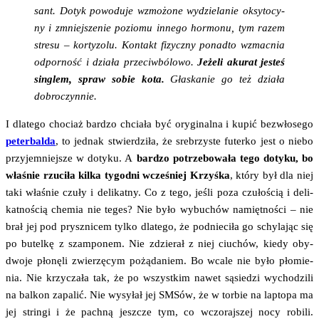
sant.
Dotyk powo­du­je wzmo­żo­ne wydzie­la­nie oksy­to­cy­
ny i zmniej­sze­nie pozio­mu inne­go hor­mo­nu, tym razem
stre­su – kor­ty­zo­lu. Kon­takt fizycz­ny ponad­to wzmac­nia
odpor­ność i dzia­ła prze­ciw­bó­lo­wo.
Jeże­li aku­rat jesteś
sin­glem, spraw sobie kota.
Gła­ska­nie go też dzia­ła
dobroczynnie.
I dla­te­go cho­ciaż bar­dzo chcia­ła być ory­gi­nal­na i kupić bez­wło­se­go
peter­bal­da
, to jed­nak stwier­dzi­ła, że sre­brzy­ste futer­ko jest o nie­bo
przy­jem­niej­sze w doty­ku. A
bar­dzo potrze­bo­wa­ła tego doty­ku, bo
wła­śnie rzu­ci­ła kil­ka tygo­dni wcze­śniej Krzyś­ka
, któ­ry był dla niej
taki wła­śnie czu­ły i deli­kat­ny. Co z tego, jeśli poza czu­ło­ścią i deli­
kat­no­ścią che­mia nie teges? Nie było wybu­chów namięt­no­ści – nie
brał jej pod prysz­ni­cem tyl­ko dla­te­go, że pod­nie­ci­ła go schy­la­jąc się
po butel­kę z szam­po­nem. Nie zdzie­rał z niej ciu­chów, kie­dy oby­
dwo­je pło­nę­li zwie­rzę­cym pożą­da­niem. Bo wca­le nie było pło­mie­
nia. Nie krzy­cza­ła tak, że po wszyst­kim nawet sąsie­dzi wycho­dzi­li
na bal­kon zapa­lić. Nie wysy­łał jej SMSów, że w tor­bie na lap­to­pa ma
jej strin­gi i że pach­ną jesz­cze tym, co wczo­raj­szej nocy robi­li.