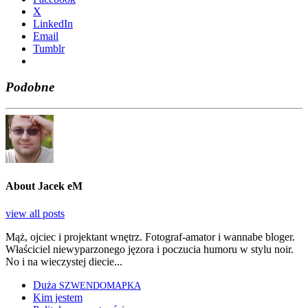
X
Lin­ke­dIn
Ema­il
Tum­blr
Podobne
About Jacek eM
view all posts
Mąż, ojciec i projektant wnętrz. Fotograf-amator i wannabe bloger.
Właściciel niewyparzonego jęzora i poczucia humoru w stylu noir.
No i na wieczystej diecie...
Duża
SZWENDOMAPKA
Kim jestem