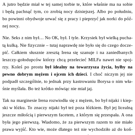
A jutro będzie miał w tej samej tor­bie te, któ­re wła­śnie ma na sobie
i będą pach­nąć tym, co zro­bią nocy dzi­siej­szej. Albo po połu­dniu,
bo powin­ni oby­dwo­je urwać się z pra­cy i pie­przyć jak nor­ki do póź­
nej nocy.
Nie. Seks z nim był… No
, był. I tyle. Krzy­siek był wiel­ką pucha­
OK
tą kul­ką. Nie fizycz­nie – tutaj napraw­dę nie było się do cze­go docze­
pić. Cał­kiem słusz­nie zresz­tą Ire­na się sza­nu­je i na zanie­dba­nych
lesz­czy-goło­dup­ców któ­rzy chcą prze­le­cieć MIL­Fa nawet nie spoj­
rzy. Koleś po pro­stu
był ide­al­ny na towa­rzy­sza życia, był­by na
pew­no dobrym mężem i ojcem ich dzie­ci
. I choć niczym jej nie
pod­padł szcze­gól­nie, to jed­nak przy kastro­wa­niu Bory­sa o nim wła­
śnie myśla­ła. Bo też krót­ko mówiąc nie miał jaj.
Tak na mar­gi­ne­sie Ire­na roz­wio­dła się z mężem, bo był nija­ki i kiep­
ski w łóż­ku. To zna­czy nija­ki był też poza łóż­kiem. Był jej lice­al­ną
jesz­cze miło­ścią i pierw­szym face­tem, z któ­rym się prze­spa­ła. A ona
była jego pierw­szą. Wia­do­mo, że za pierw­szym razem to nie mia­ło
pra­wa wyjść. Kto wie, może dla­te­go też nie wycho­dzi­ło aż do koń­