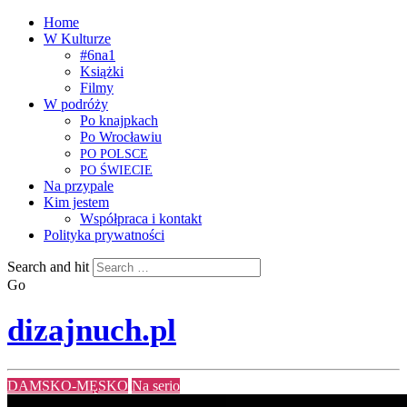
Home
W Kulturze
#6na1
Książki
Filmy
W podróży
Po knajpkach
Po Wrocławiu
PO
POLSCE
PO
ŚWIECIE
Na przypale
Kim jestem
Współpraca i kontakt
Polityka prywatności
Search and hit
Go
dizajnuch.pl
DAMSKO-MĘSKO
Na serio