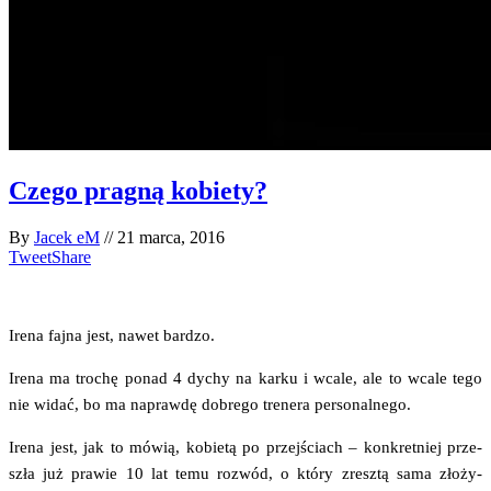
Czego pragną kobiety?
By
Jacek eM
//
21 marca, 2016
Tweet
Share
Ire­na faj­na jest, nawet bardzo.
Ire­na ma tro­chę ponad 4 dychy na kar­ku i wca­le, ale to wca­le tego
nie widać, bo ma napraw­dę dobre­go tre­ne­ra personalnego.
Ire­na jest, jak to mówią, kobie­tą po przej­ściach – kon­kret­niej prze­
szła już pra­wie 10 lat temu roz­wód, o któ­ry zresz­tą sama zło­ży­