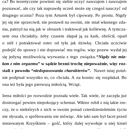
ca? Bo teo­re­tycz­nie powin­ni się sie­bie uczyć nawza­jem i nawza­jem
pozna­wać, ale czy tak napraw­dę uczeń może się cze­goś nauczyć od
dru­gie­go ucznia? Poza tym Artu­rek był cipo­wa­ty. Po pro­stu. Nigdy
jej się nie sprze­ci­wił, nie posta­wił na swo­im, nie miał wła­sne­go zda­
nia, patrzył na nią jak w obra­zek i trak­to­wał jak kró­lew­nę. A tym­cza­
sem ona chcia­ła­by, żeby cza­sem zła­pał ją za kark, obró­cił, oparł
o stół i potrak­to­wał ostro od tyłu jak dziw­kę. Chcia­ła uczci­wie
podejść do spra­wy i nie dopra­wiać mu rogów, więc pozew wydał jej
się jedy­ną moż­li­wo­ścią wyrwa­nia z tego związ­ku.
“Nigdy nie mia­
łam z nim orga­zmu”
w sądzie brzmi tro­chę nie­po­waż­nie, więc roz­
sta­li z powo­du
“nie­do­pa­so­wa­nia cha­rak­te­rów”
.
Nawet tutaj potul­
nie pod­pi­sał wszyst­ko to, co chcia­ła. A na koniec się roz­pła­kał. Bo
ona też była jego pierw­szą miło­ścią. Wciąż.
Ire­na miło­ści po roz­wo­dzie pozna­ła wie­le. Tak wie­le, że zaczę­ła już
dostrze­gać pewien nie­po­ko­ją­cy sche­mat. Wik­tor robił z nią takie rze­
czy, że o nie­któ­rych z nich w swo­im ponad czter­dzie­sto­let­nim życiu
nie sły­sza­ła, o spró­bo­wa­niu nie mówiąc. Ale taki sam był facet przed
misio­wa­tym Krzyś­kiem – gość, któ­ry dalej wywo­łu­je u niej kisiel