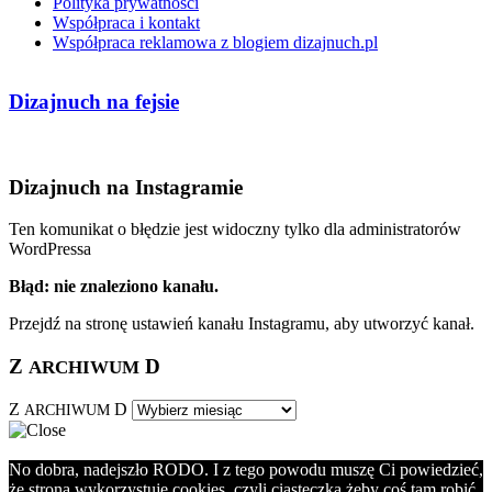
Polityka prywatności
Współpraca i kontakt
Współpraca reklamowa z blogiem dizajnuch.pl
Dizajnuch na fejsie
Dizajnuch na Instagramie
Ten komunikat o błędzie jest widoczny tylko dla administratorów
WordPressa
Błąd: nie znaleziono kanału.
Przejdź na stronę ustawień kanału Instagramu, aby utworzyć kanał.
Z
D
ARCHIWUM
Z
D
ARCHIWUM
No dobra, nadejszło RODO. I z tego powodu muszę Ci powiedzieć,
że strona wykorzystuje cookies, czyli ciasteczka żeby coś tam robić,