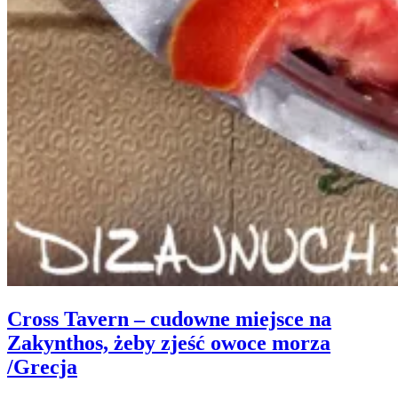
Cross Tavern – cudowne miejsce na
Zakynthos, żeby zjeść owoce morza
/Grecja