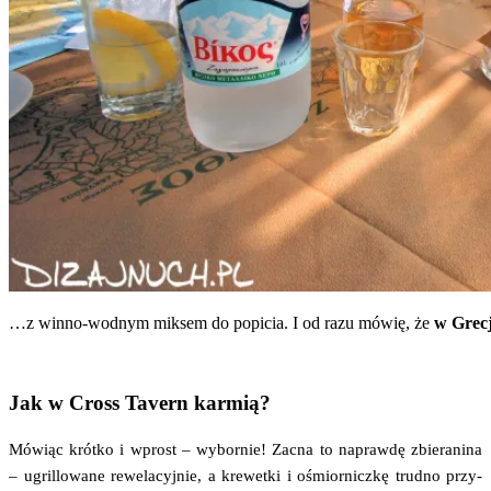
…z win­no-wod­nym mik­sem do popi­cia. I od razu mówię, że
w Gre­cj
Jak w Cross Tavern karmią?
Mówiąc krót­ko i wprost – wybor­nie! Zacna to napraw­dę zbie­ra­ni­na
– ugril­lo­wa­ne rewe­la­cyj­nie, a kre­wet­ki i ośmior­nicz­kę trud­no przy­