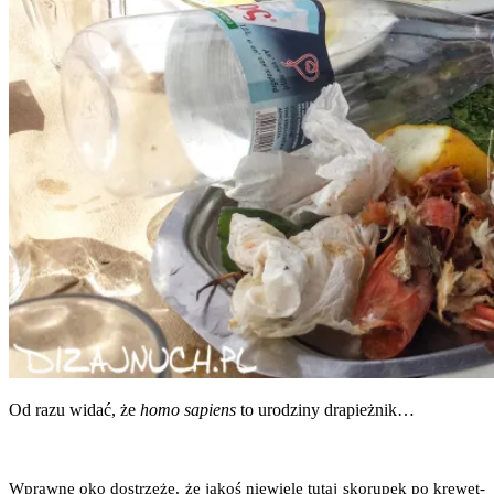
Od razu widać, że
homo sapiens
to uro­dzi­ny drapieżnik…
Wpraw­ne oko dostrze­że, że jakoś nie­wie­le tutaj sko­ru­pek po kre­wet­