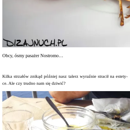
Obcy, ósmy pasa­żer Nostromo…
Kil­ka strza­łów zni­kąd póź­niej nasz talerz wyraź­nie stra­cił na este­ty­
ce. Ale czy trud­no nam się dziwić?