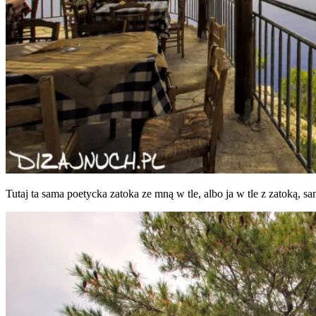
Tutaj ta sama poetyc­ka zato­ka ze mną w tle, albo ja w tle z zato­ką,