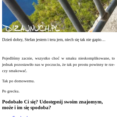
Dzień dobry, Ste­fan jestem i tera jem, niech się tak nie gapio…
Poje­dli­śmy zacnie, wszyst­ko choć w sma­ku nie­skom­pli­ko­wa­ne, to
jed­nak pozo­sta­wi­ło nas w poczu­ciu, że tak po pro­stu powin­ny te rze­
czy smakować.
Tak po domowemu.
Po grec­ku.
Podobało Ci się? Udostępnij swoim znajomym,
może i im się spodoba?