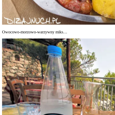
Owo­co­wo-morzo­wo-warzyw­ny miks…