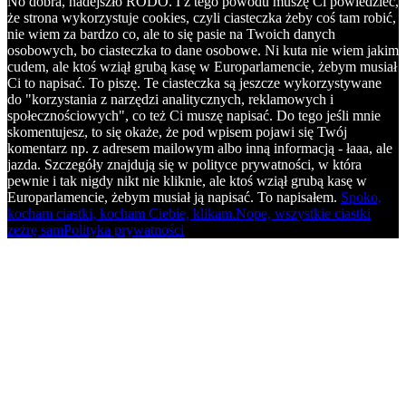
No dobra, nadejszło RODO. I z tego powodu muszę Ci powiedzieć,
że strona wykorzystuje cookies, czyli ciasteczka żeby coś tam robić,
nie wiem za bardzo co, ale to się pasie na Twoich danych
osobowych, bo ciasteczka to dane osobowe. Ni kuta nie wiem jakim
cudem, ale ktoś wziął grubą kasę w Europarlamencie, żebym musiał
Ci to napisać. To piszę. Te ciasteczka są jeszcze wykorzystywane
do "korzystania z narzędzi analitycznych, reklamowych i
społecznościowych", co też Ci muszę napisać. Do tego jeśli mnie
skomentujesz, to się okaże, że pod wpisem pojawi się Twój
komentarz np. z adresem mailowym albo inną informacją - łaaa, ale
jazda. Szczegóły znajdują się w polityce prywatności, w która
pewnie i tak nigdy nikt nie kliknie, ale ktoś wziął grubą kasę w
Europarlamencie, żebym musiał ją napisać. To napisałem.
Spoko,
kocham ciastki, kocham Ciebie, klikam.
Nope, wszystkie ciastki
zeżrę sam
Polityka prywatności