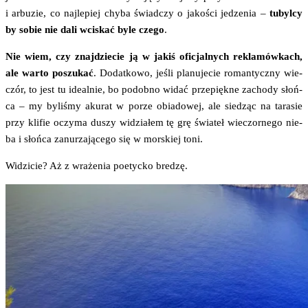
i arbu­zie, co naj­le­piej chy­ba świad­czy o jako­ści jedze­nia –
tubyl­cy
by sobie nie dali wci­skać byle cze­go
.
Nie wiem, czy znaj­dzie­cie ją w jakiś ofi­cjal­nych rekla­mów­kach,
ale war­to poszu­kać
. Dodat­ko­wo, jeśli pla­nu­je­cie roman­tycz­ny wie­
czór, to jest tu ide­al­nie, bo podob­no widać prze­pięk­ne zacho­dy słoń­
ca – my byli­śmy aku­rat w porze obia­do­wej, ale sie­dząc na tara­sie
przy kli­fie oczy­ma duszy widzia­łem tę grę świa­teł wie­czor­ne­go nie­
ba i słoń­ca zanu­rza­ją­ce­go się w mor­skiej toni.
Widzi­cie? Aż z wra­że­nia poetyc­ko bredzę.