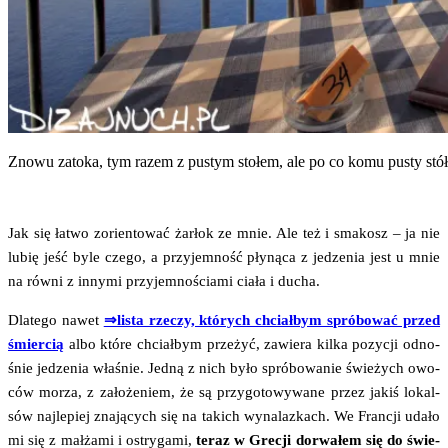
Zno­wu zato­ka, tym razem z pustym sto­łem, ale po co komu pusty stó
Jak się łatwo zorien­to­wać żar­łok ze mnie. Ale też i sma­kosz – ja nie
lubię jeść byle cze­go, a przy­jem­ność pły­ną­ca z jedze­nia jest u mnie
na rów­ni z inny­mi przy­jem­no­ścia­mi cia­ła i ducha.
Dla­te­go nawet
⇒lista rze­czy, któ­rych chciał­bym spró­bo­wać przed
śmier­cią
albo któ­re chciał­bym prze­żyć, zawie­ra kil­ka pozy­cji odno­
śnie jedze­nia wła­śnie. Jed­ną z nich było spró­bo­wa­nie świe­żych owo­
ców morza, z zało­że­niem, że są przy­go­to­wy­wa­ne przez jakiś lokal­
sów naj­le­piej zna­ją­cych się na takich wyna­laz­kach. We Fran­cji uda­ło
mi się z mał­ża­mi i ostry­ga­mi,
teraz w Gre­cji dorwa­łem się do świe­