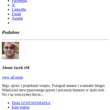
Face­bo­ok
X
Lin­ke­dIn
Ema­il
Tum­blr
Podobne
About Jacek eM
view all posts
Mąż, ojciec i projektant wnętrz. Fotograf-amator i wannabe bloger.
Właściciel niewyparzonego jęzora i poczucia humoru w stylu noir.
No i na wieczystej diecie...
Duża
SZWENDOMAPKA
Kim jestem