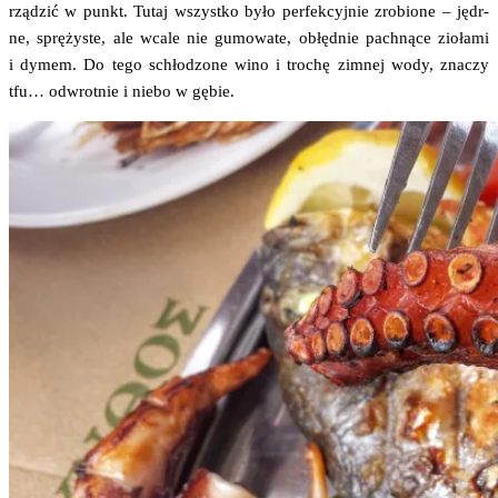
rzą­dzić w punkt. Tutaj wszyst­ko było per­fek­cyj­nie zro­bio­ne – jędr­
ne, sprę­ży­ste, ale wca­le nie gumo­wa­te, obłęd­nie pach­ną­ce zio­ła­mi
i dymem. Do tego schło­dzo­ne wino i tro­chę zim­nej wody, zna­czy
tfu… odwrot­nie i nie­bo w gębie.