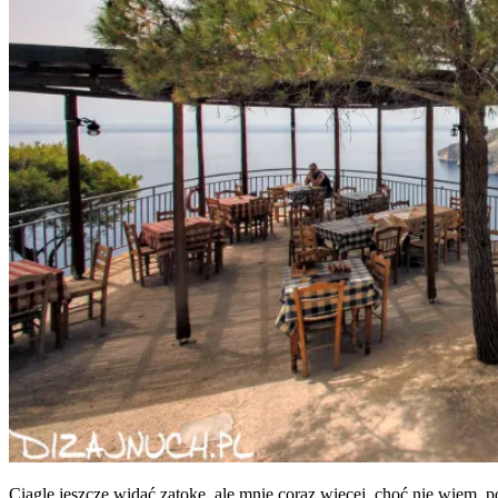
Cią­gle jesz­cze widać zato­kę, ale mnie coraz wię­cej, choć nie wiem,