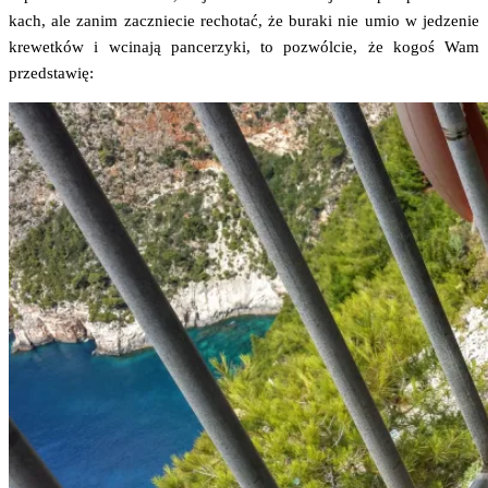
kach, ale zanim zacznie­cie recho­tać, że bura­ki nie umio w jedze­nie
kre­wet­ków i wci­na­ją pan­ce­rzy­ki, to pozwól­cie, że kogoś Wam
przedstawię: