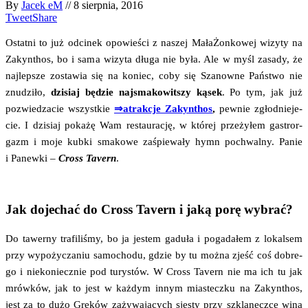
By
Jacek eM
//
8 sierpnia, 2016
Tweet
Share
Ostat­ni to już odci­nek opo­wie­ści z naszej Mała­Żon­ko­wej wizy­ty na
Zakyn­thos, bo i sama wizy­ta dłu­ga nie była. Ale w myśl zasa­dy, że
naj­lep­sze zosta­wia się na koniec, coby się Sza­now­ne Pań­stwo nie
znu­dzi­ło,
dzi­siaj będzie naj­sma­ko­wit­szy kąsek
. Po tym, jak już
pozwie­dza­cie wszyst­kie
⇒atrak­cje Zakyn­thos
,
pew­nie zgłod­nie­je­
cie. I dzi­siaj poka­żę Wam restau­ra­cję, w któ­rej prze­ży­łem gastror­
gazm i moje kub­ki sma­ko­we zaśpie­wa­ły hymn pochwal­ny. Panie
i Panew­ki –
Cross Tavern
.
Jak dojechać do Cross Tavern i jaką porę wybrać?
Do tawer­ny tra­fi­li­śmy, bo ja jestem gadu­ła i poga­da­łem z lokal­sem
przy wypo­ży­cza­niu samo­cho­du, gdzie by tu moż­na zjeść coś dobre­
go i nie­ko­niecz­nie pod tury­stów. W Cross Tavern nie ma ich tu jak
mrów­ków, jak to jest w każ­dym innym mia­stecz­ku na Zakyn­thos,
jest za to dużo Gre­ków zaży­wa­ją­cych sje­sty przy szkla­necz­ce wina