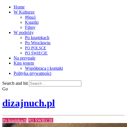
Home
W Kulturze
#6na1
Książki
Filmy
W podróży
Po knajpkach
Po Wrocławiu
PO
POLSCE
PO
ŚWIECIE
Na przypale
Kim jestem
Współpraca i kontakt
Polityka prywatności
Search and hit
Go
dizajnuch.pl
Po knajpkach
PO ŚWIECIE