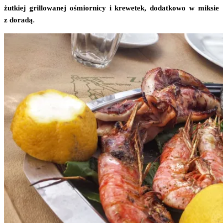
żut­kiej gril­lo­wa­nej ośmior­ni­cy i kre­we­tek, dodat­ko­wo w mik­sie
z dora­dą
.