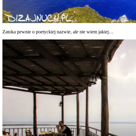
Zato­ka pew­nie o poetyc­kiej nazwie, ale nie wiem jakiej…