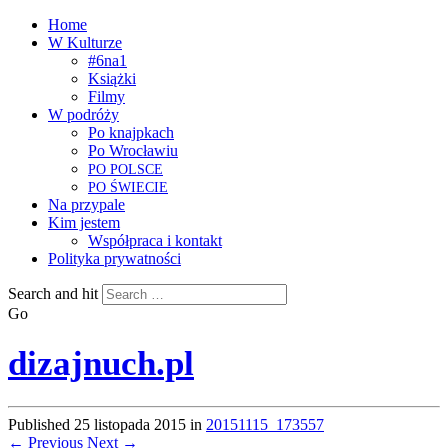
Home
W Kulturze
#6na1
Książki
Filmy
W podróży
Po knajpkach
Po Wrocławiu
PO
POLSCE
PO
ŚWIECIE
Na przypale
Kim jestem
Współpraca i kontakt
Polityka prywatności
Search and hit
Go
dizajnuch.pl
Published
25 listopada 2015
in
20151115_173557
← Previous
Next →