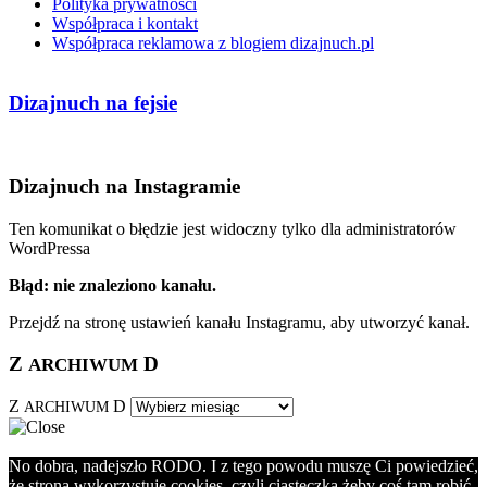
Polityka prywatności
Współpraca i kontakt
Współpraca reklamowa z blogiem dizajnuch.pl
Dizajnuch na fejsie
Dizajnuch na Instagramie
Ten komunikat o błędzie jest widoczny tylko dla administratorów
WordPressa
Błąd: nie znaleziono kanału.
Przejdź na stronę ustawień kanału Instagramu, aby utworzyć kanał.
Z
D
ARCHIWUM
Z
D
ARCHIWUM
No dobra, nadejszło RODO. I z tego powodu muszę Ci powiedzieć,
że strona wykorzystuje cookies, czyli ciasteczka żeby coś tam robić,