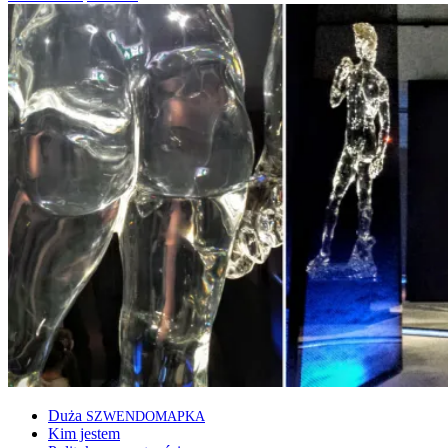
Duża
SZWENDOMAPKA
Kim jestem