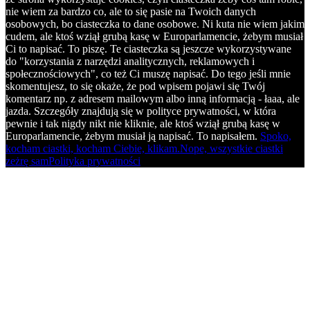
nie wiem za bardzo co, ale to się pasie na Twoich danych
osobowych, bo ciasteczka to dane osobowe. Ni kuta nie wiem jakim
cudem, ale ktoś wziął grubą kasę w Europarlamencie, żebym musiał
Ci to napisać. To piszę. Te ciasteczka są jeszcze wykorzystywane
do "korzystania z narzędzi analitycznych, reklamowych i
społecznościowych", co też Ci muszę napisać. Do tego jeśli mnie
skomentujesz, to się okaże, że pod wpisem pojawi się Twój
komentarz np. z adresem mailowym albo inną informacją - łaaa, ale
jazda. Szczegóły znajdują się w polityce prywatności, w która
pewnie i tak nigdy nikt nie kliknie, ale ktoś wziął grubą kasę w
Europarlamencie, żebym musiał ją napisać. To napisałem.
Spoko,
kocham ciastki, kocham Ciebie, klikam.
Nope, wszystkie ciastki
zeżrę sam
Polityka prywatności