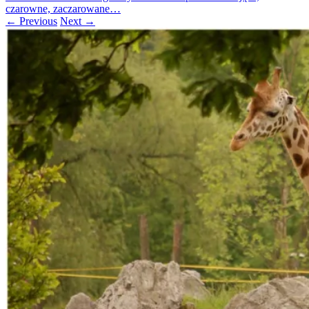
czarowne, zaczarowane…
← Previous
Next →