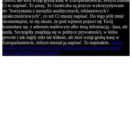
cudem, ale ktoś wziął grubą kasę w Europarlamencie, żebym musiał
Ci to napisać. To piszę. Te ciasteczka są jeszcze wykorzystywane
do "korzystania z narzędzi analitycznych, reklamowych i
społecznościowych", co też Ci muszę napisać. Do tego jeśli mnie
skomentujesz, to się okaże, że pod wpisem pojawi się Twój
komentarz np. z adresem mailowym albo inną informacją - łaaa, ale
jazda. Szczegóły znajdują się w polityce prywatności, w która
pewnie i tak nigdy nikt nie kliknie, ale ktoś wziął grubą kasę w
Europarlamencie, żebym musiał ją napisać. To napisałem.
Spoko,
kocham ciastki, kocham Ciebie, klikam.
Nope, wszystkie ciastki
zeżrę sam
Polityka prywatności