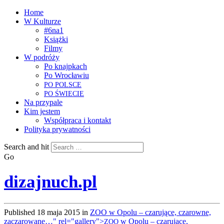
Home
W Kulturze
#6na1
Książki
Filmy
W podróży
Po knajpkach
Po Wrocławiu
PO
POLSCE
PO
ŚWIECIE
Na przypale
Kim jestem
Współpraca i kontakt
Polityka prywatności
Search and hit
Go
dizajnuch.pl
Published
18 maja 2015
in
ZOO w Opolu – czarujące, czarowne,
zaczarowane…" rel="gallery">
w Opolu – czarujące,
ZOO