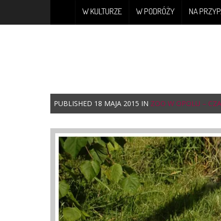
W KULTURZE
W PODRÓŻY
NA PRZYP
PUBLISHED
18 MAJA 2015
IN
ZOO W OPOLU – CZA