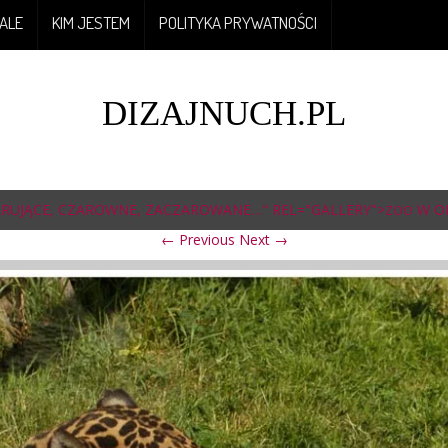
ALE
KIM JESTEM
POLITYKA PRYWATNOŚCI
DIZAJNUCH.PL
RUJĄCE, CZAROWNE, ZACZAROWANE…" REL="GALLERY">
W OP
ZOO
← Previous
Next →