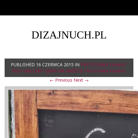
DIZAJNUCH.PL
PUBLISHED
16 CZERWCA 2015
IN
PRZYSTANEK
"
PASIBUS
REL="GALLERY">JEMY NA MIEŚCIE:
PRZYSTANEK
PASIBUS
← Previous
Next →