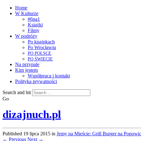
Home
W Kulturze
#6na1
Książki
Filmy
W podróży
Po knajpkach
Po Wrocławiu
PO
POLSCE
PO
ŚWIECIE
Na przypale
Kim jestem
Współpraca i kontakt
Polityka prywatności
Search and hit
Go
dizajnuch.pl
Published
19 lipca 2015
in
Jemy na Mieście: Grill Burger na Popowic
← Previous
Next →