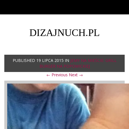
DIZAJNUCH.PL
PUBLISHED
19 LIPCA 2015
IN
JEMY NA MIEŚCIE: GRILL
BURGER NA POPOWICKIEJ
← Previous
Next →