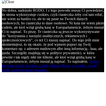
No dobra, nadejszło RODO. I z tego powodu muszę Ci powiedzieć,
że strona wykorzystuje cookies, czyli ciasteczka żeby coś tam robić,
nie wiem za bardzo co, ale to się pasie na Twoich danych
osobowych, bo ciasteczka to dane osobowe. Ni kuta nie wiem jakim
cudem, ale ktoś wziął grubą kasę w Europarlamencie, żebym musiał
Ci to napisać. To piszę. Te ciasteczka są jeszcze wykorzystywane
do "korzystania z narzędzi analitycznych, reklamowych i
społecznościowych", co też Ci muszę napisać. Do tego jeśli mnie
skomentujesz, to się okaże, że pod wpisem pojawi się Twój
komentarz np. z adresem mailowym albo inną informacją - łaaa, ale
jazda. Szczegóły znajdują się w polityce prywatności, w która
pewnie i tak nigdy nikt nie kliknie, ale ktoś wziął grubą kasę w
Europarlamencie, żebym musiał ją napisać. To napisałem.
Spoko,
kocham ciastki, kocham Ciebie, klikam.
Nope, wszystkie ciastki
zeżrę sam
Polityka prywatności