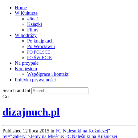
Home
W Kulturze
#6na1
Książki
Filmy
W podróży
Po knajpkach
Po Wrocławiu
PO
POLSCE
PO
ŚWIECIE
Na przypale
Kim jestem
Współpraca i kontakt
Polityka prywatności
Search and hit
Go
dizajnuch.pl
Published
12 lipca 2015
in
FC Naleśniki na Kuźniczej"
rel="gallery">Jemy na Mieście:
Naleśniki na Kuźniczej
FC