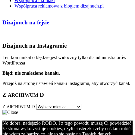
Współpraca i kontakt
Współpraca reklamowa z blogiem dizajnuch.pl
Dizajnuch na fejsie
Dizajnuch na Instagramie
Ten komunikat o błędzie jest widoczny tylko dla administratorów
WordPressa
Błąd: nie znaleziono kanału.
Przejdź na stronę ustawień kanału Instagramu, aby utworzyć kanał.
Z
D
ARCHIWUM
Z
D
ARCHIWUM
No dobra, nadejszło RODO. I z tego powodu muszę Ci powiedzieć,
że strona wykorzystuje cookies, czyli ciasteczka żeby coś tam robić,
nie wiem za bardzo co, ale to się pasie na Twoich danych