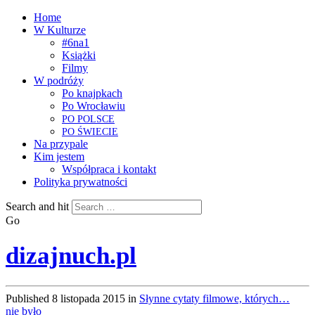
Home
W Kulturze
#6na1
Książki
Filmy
W podróży
Po knajpkach
Po Wrocławiu
PO
POLSCE
PO
ŚWIECIE
Na przypale
Kim jestem
Współpraca i kontakt
Polityka prywatności
Search and hit
Go
dizajnuch.pl
Published
8 listopada 2015
in
Słynne cytaty filmowe, których…
nie było