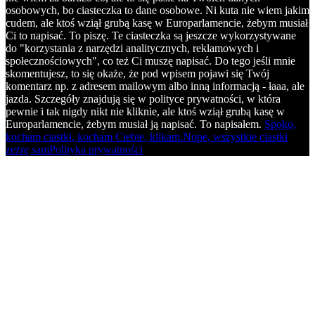
osobowych, bo ciasteczka to dane osobowe. Ni kuta nie wiem jakim
cudem, ale ktoś wziął grubą kasę w Europarlamencie, żebym musiał
Ci to napisać. To piszę. Te ciasteczka są jeszcze wykorzystywane
do "korzystania z narzędzi analitycznych, reklamowych i
społecznościowych", co też Ci muszę napisać. Do tego jeśli mnie
skomentujesz, to się okaże, że pod wpisem pojawi się Twój
komentarz np. z adresem mailowym albo inną informacją - łaaa, ale
jazda. Szczegóły znajdują się w polityce prywatności, w która
pewnie i tak nigdy nikt nie kliknie, ale ktoś wziął grubą kasę w
Europarlamencie, żebym musiał ją napisać. To napisałem.
Spoko,
kocham ciastki, kocham Ciebie, klikam.
Nope, wszystkie ciastki
zeżrę sam
Polityka prywatności