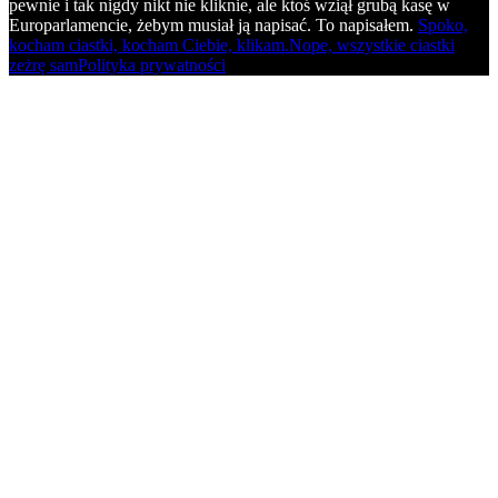
pewnie i tak nigdy nikt nie kliknie, ale ktoś wziął grubą kasę w
Europarlamencie, żebym musiał ją napisać. To napisałem.
Spoko,
kocham ciastki, kocham Ciebie, klikam.
Nope, wszystkie ciastki
zeżrę sam
Polityka prywatności