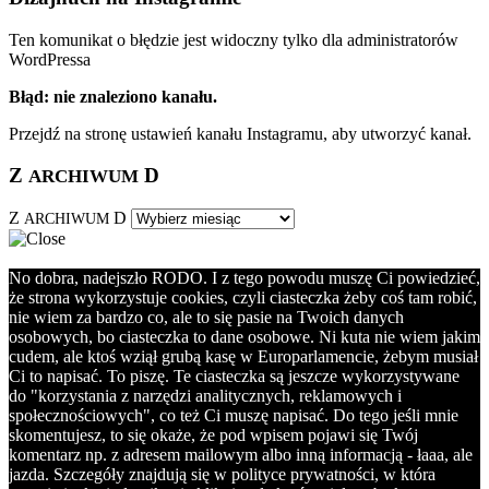
Ten komunikat o błędzie jest widoczny tylko dla administratorów
WordPressa
Błąd: nie znaleziono kanału.
Przejdź na stronę ustawień kanału Instagramu, aby utworzyć kanał.
Z
D
ARCHIWUM
Z
D
ARCHIWUM
No dobra, nadejszło RODO. I z tego powodu muszę Ci powiedzieć,
że strona wykorzystuje cookies, czyli ciasteczka żeby coś tam robić,
nie wiem za bardzo co, ale to się pasie na Twoich danych
osobowych, bo ciasteczka to dane osobowe. Ni kuta nie wiem jakim
cudem, ale ktoś wziął grubą kasę w Europarlamencie, żebym musiał
Ci to napisać. To piszę. Te ciasteczka są jeszcze wykorzystywane
do "korzystania z narzędzi analitycznych, reklamowych i
społecznościowych", co też Ci muszę napisać. Do tego jeśli mnie
skomentujesz, to się okaże, że pod wpisem pojawi się Twój
komentarz np. z adresem mailowym albo inną informacją - łaaa, ale
jazda. Szczegóły znajdują się w polityce prywatności, w która