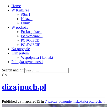
Home
W Kulturze
#6na1
Książki
Filmy
W podróży
Po knajpkach
Po Wrocławiu
PO
POLSCE
PO
ŚWIECIE
Na przypale
Kim jestem
Współpraca i kontakt
Polityka prywatności
Search and hit
Go
dizajnuch.pl
Published
23 marca 2015
in
7 rzeczy pozornie niskokalorycznych…