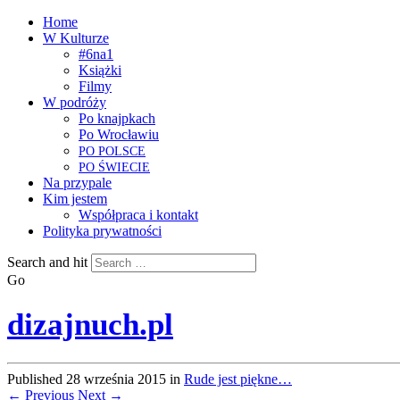
Home
W Kulturze
#6na1
Książki
Filmy
W podróży
Po knajpkach
Po Wrocławiu
PO
POLSCE
PO
ŚWIECIE
Na przypale
Kim jestem
Współpraca i kontakt
Polityka prywatności
Search and hit
Go
dizajnuch.pl
Published
28 września 2015
in
Rude jest piękne…
← Previous
Next →