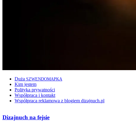
Duża
SZWENDOMAPKA
Kim jestem
Polityka prywatności
Współpraca i kontakt
Współpraca reklamowa z blogiem dizajnuch.pl
Dizajnuch na fejsie