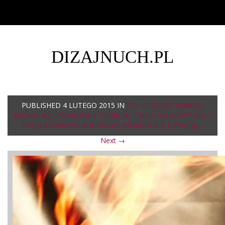
DIZAJNUCH.PL
PUBLISHED
4 LUTEGO 2015
IN
DIY – PROJEKTOWANIE
KUCHNI #2: PIEKARNIK Z FUNKCJĄ…" REL="GALLERY">
–
DIY
PROJEKTOWANIE KUCHNI #2: PIEKARNIK Z FUNKCJĄ…
Next →