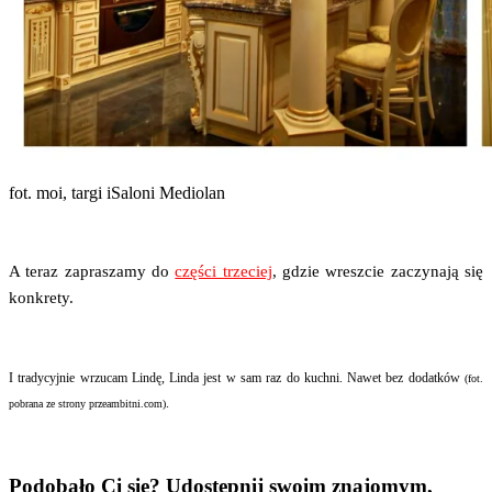
fot. moi, tar­gi iSa­loni Mediolan
A teraz zapra­sza­my do
czę­ści trze­ciej
, gdzie wresz­cie zaczy­na­ją się
konkrety.
I tra­dy­cyj­nie wrzu­cam Lin­dę, Lin­da jest w sam raz do kuch­ni. Nawet bez dodat­ków
(fot.
.
pobra­na ze stro­ny przeambitni.com)
Podobało Ci się? Udostępnij swoim znajomym,