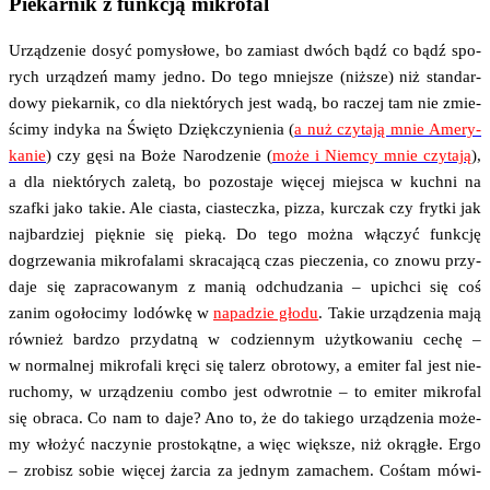
Piekarnik z funkcją mikrofal
Urzą­dze­nie dosyć pomy­sło­we, bo zamiast dwóch bądź co bądź spo­
rych urzą­dzeń mamy jed­no. Do tego mniej­sze (niż­sze) niż stan­dar­
do­wy pie­kar­nik, co dla nie­któ­rych jest wadą, bo raczej tam nie zmie­
ści­my indy­ka na Świę­to Dzięk­czy­nie­nia (
a nuż czy­ta­ją mnie Ame­ry­
ka­nie
) czy gęsi na Boże Naro­dze­nie (
może i Niem­cy mnie czy­ta­ją
),
a dla nie­któ­rych zale­tą, bo pozo­sta­je wię­cej miej­sca w kuch­ni na
szaf­ki jako takie. Ale cia­sta, cia­stecz­ka, piz­za, kur­czak czy fryt­ki jak
naj­bar­dziej pięk­nie się pie­ką. Do tego moż­na włą­czyć funk­cję
dogrze­wa­nia mikro­fa­la­mi skra­ca­ją­cą czas pie­cze­nia, co zno­wu przy­
da­je się zapra­co­wa­nym z manią odchu­dza­nia – upich­ci się coś
zanim ogo­ło­ci­my lodów­kę w
napa­dzie gło­du
. Takie urzą­dze­nia mają
rów­nież bar­dzo przy­dat­ną w codzien­nym użyt­ko­wa­niu cechę –
w nor­mal­nej mikro­fa­li krę­ci się talerz obro­to­wy, a emi­ter fal jest nie­
ru­cho­my, w urzą­dze­niu com­bo jest odwrot­nie – to emi­ter mikro­fal
się obra­ca. Co nam to daje? Ano to, że do takie­go urzą­dze­nia może­
my wło­żyć naczy­nie pro­sto­kąt­ne, a więc więk­sze, niż okrą­głe. Ergo
– zro­bisz sobie wię­cej żar­cia za jed­nym zama­chem. Coś­tam mówi­