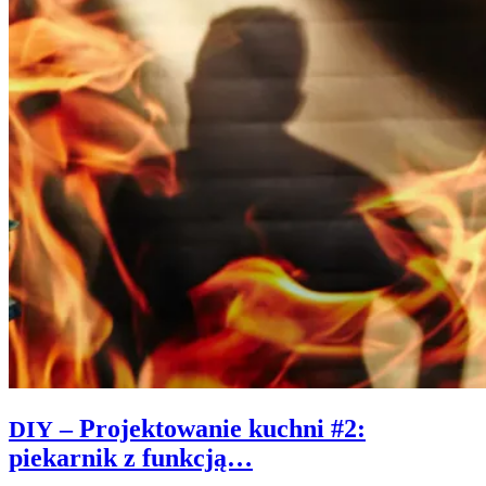
– Projektowanie kuchni #2:
DIY
piekarnik z funkcją…