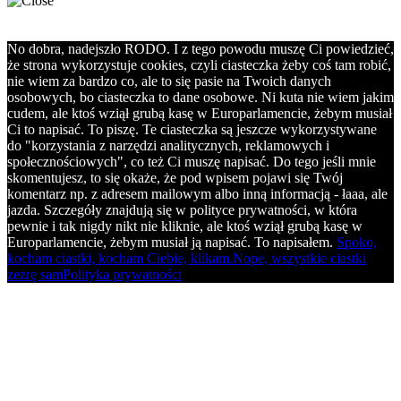
No dobra, nadejszło RODO. I z tego powodu muszę Ci powiedzieć,
że strona wykorzystuje cookies, czyli ciasteczka żeby coś tam robić,
nie wiem za bardzo co, ale to się pasie na Twoich danych
osobowych, bo ciasteczka to dane osobowe. Ni kuta nie wiem jakim
cudem, ale ktoś wziął grubą kasę w Europarlamencie, żebym musiał
Ci to napisać. To piszę. Te ciasteczka są jeszcze wykorzystywane
do "korzystania z narzędzi analitycznych, reklamowych i
społecznościowych", co też Ci muszę napisać. Do tego jeśli mnie
skomentujesz, to się okaże, że pod wpisem pojawi się Twój
komentarz np. z adresem mailowym albo inną informacją - łaaa, ale
jazda. Szczegóły znajdują się w polityce prywatności, w która
pewnie i tak nigdy nikt nie kliknie, ale ktoś wziął grubą kasę w
Europarlamencie, żebym musiał ją napisać. To napisałem.
Spoko,
kocham ciastki, kocham Ciebie, klikam.
Nope, wszystkie ciastki
zeżrę sam
Polityka prywatności