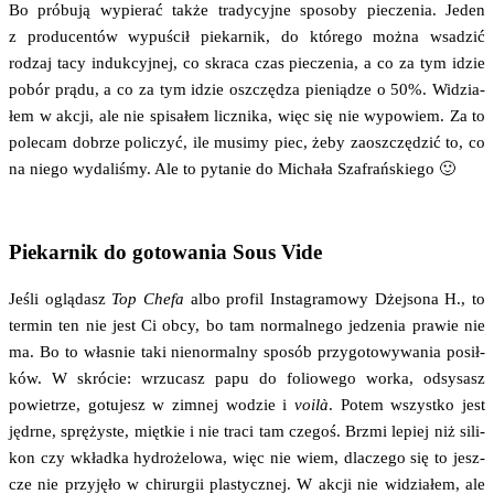
Bo pró­bu­ją wypie­rać tak­że tra­dy­cyj­ne spo­so­by pie­cze­nia. Jeden
z pro­du­cen­tów wypu­ścił pie­kar­nik, do któ­re­go moż­na wsa­dzić
rodzaj tacy induk­cyj­nej, co skra­ca czas pie­cze­nia, a co za tym idzie
pobór prą­du, a co za tym idzie oszczę­dza pie­nią­dze o 50%. Widzia­
łem w akcji, ale nie spi­sa­łem licz­ni­ka, więc się nie wypo­wiem. Za to
pole­cam dobrze poli­czyć, ile musi­my piec, żeby zaosz­czę­dzić to, co
na nie­go wyda­li­śmy. Ale to pyta­nie do Micha­ła Szafrańskiego 🙂
Piekarnik do gotowania Sous Vide
Jeśli oglą­dasz
Top Che­fa
albo pro­fil Insta­gra­mo­wy Dżej­so­na H., to
ter­min ten nie jest Ci obcy, bo tam nor­mal­ne­go jedze­nia pra­wie nie
ma. Bo to wła­snie taki nie­nor­mal­ny spo­sób przy­go­to­wy­wa­nia posił­
ków. W skró­cie: wrzu­casz papu do folio­we­go wor­ka, odsy­sasz
powie­trze, gotu­jesz w zim­nej wodzie i
voilà
. Potem wszyst­ko jest
jędr­ne, sprę­ży­ste, mięt­kie i nie tra­ci tam cze­goś. Brzmi lepiej niż sili­
kon czy wkład­ka hydro­że­lo­wa, więc nie wiem, dla­cze­go się to jesz­
cze nie przy­ję­ło w chi­rur­gii pla­stycz­nej. W akcji nie widzia­łem, ale