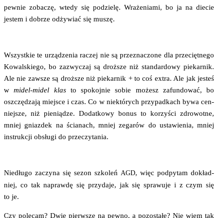
pew­nie zoba­czę, wte­dy się podzie­lę. Wra­że­nia­mi, bo ja na die­cie
jestem i dobrze odży­wiać się muszę.
Wszyst­kie te urzą­dze­nia raczej nie są prze­zna­czo­ne dla prze­cięt­ne­go
Kowal­skie­go, bo zazwy­czaj są droż­sze niż stan­dar­do­wy pie­kar­nik.
Ale nie zawsze są droż­sze niż pie­kar­nik + to coś extra. Ale jak jesteś
w
midel-midel klas
to spo­koj­nie sobie możesz zafun­do­wać, bo
oszczę­dza­ją miej­sce i czas. Co w nie­któ­rych przy­pad­kach bywa cen­
niej­sze, niż pie­nią­dze. Dodat­ko­wy bonus to korzy­ści zdro­wot­ne,
mniej gniaz­dek na ścia­nach, mniej zega­rów do usta­wie­nia, mniej
instruk­cji obsłu­gi do przeczytania.
Nie­dłu­go zaczy­na się sezon szko­leń
, więc pod­py­tam dokład­
AGD
niej, co tak napraw­dę się przy­da­je, jak się spra­wu­je i z czym się
to je.
Czy pole­cam? Dwie pierw­sze na pew­no, a pozo­sta­łe? Nie wiem tak