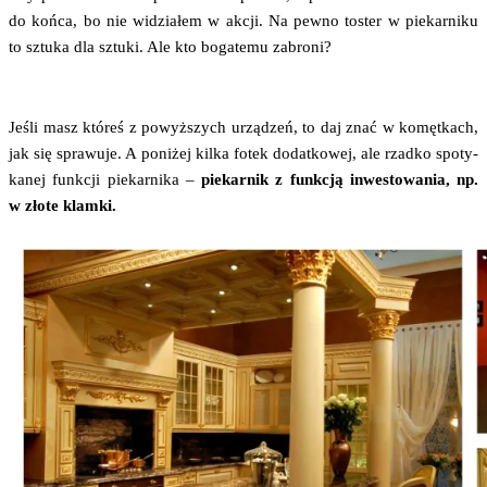
do koń­ca, bo nie widzia­łem w akcji. Na pew­no toster w pie­kar­ni­ku
to sztu­ka dla sztu­ki. Ale kto boga­te­mu zabroni?
Jeśli masz któ­reś z powyż­szych urzą­dzeń, to daj znać w komęt­kach,
jak się spra­wu­je. A poni­żej kil­ka fotek dodat­ko­wej, ale rzad­ko spo­ty­
ka­nej funk­cji pie­kar­ni­ka –
pie­kar­nik z funk­cją inwe­sto­wa­nia, np.
w zło­te klamki.