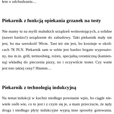
łem o odchudzaniu…
Piekarnik z funkcją opiekania grzanek na tosty
Nie mamy tu na myśli malut­kich urzą­dzeń wol­no­sto­ją­cych, a solid­ne
(nawet bar­dzo!) urzą­dze­nie do zabu­do­wy. Taki pie­kar­nik mały nie
jest, bo ma sze­ro­kość 90cm. Tani też nie jest, bo kosz­tu­je w oko­li­
cach
. Pie­kar­nik sam w sobie jest bar­dzo boga­to wypo­sa­żo­
7K
PLN
ny, ma m.in. grill, ter­mo­obieg, rożen, spe­cjal­ną cera­micz­ną (kamien­
ną) wkład­kę do pie­cze­nia piz­zy, no i oczy­wi­ście toster. Czy war­te
jest toto takiej ceny? Hmmm…
Piekarnik z technologią indukcyjną
Na temat induk­cji w kuch­ni nie­dłu­go powsta­nie wpis, bo cią­gle nie­
wie­le osób wie, co to jest i z czym się je, a mam prze­czu­cie, że tędy
dro­ga i nie­dłu­go pły­ty induk­cyj­ne wyprą inne spo­so­by goto­wa­nia.