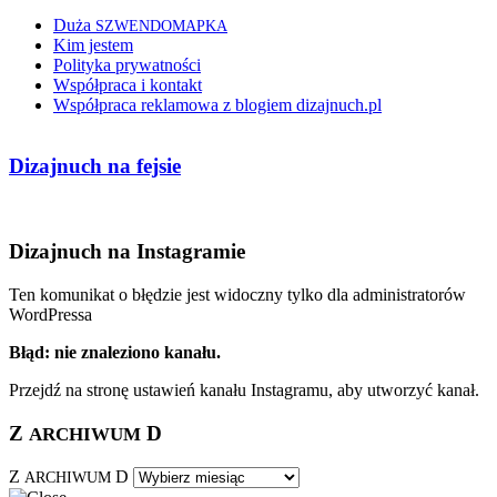
Duża
SZWENDOMAPKA
Kim jestem
Polityka prywatności
Współpraca i kontakt
Współpraca reklamowa z blogiem dizajnuch.pl
Dizajnuch na fejsie
Dizajnuch na Instagramie
Ten komunikat o błędzie jest widoczny tylko dla administratorów
WordPressa
Błąd: nie znaleziono kanału.
Przejdź na stronę ustawień kanału Instagramu, aby utworzyć kanał.
Z
D
ARCHIWUM
Z
D
ARCHIWUM