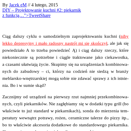
By
Jacek eM
//
4 lutego, 2015
DIY – Projektowanie kuchni #2: piekarnik
z funkcją…">Tweet
Share
Ciąg dal­szy cyklu o samo­dziel­nym zapro­jek­to­wa­niu kuch­ni (
niby
lek­ko depre­syj­ny i mało rado­sny nastrój mi się skoń­czył
, ale jak się
powie­dzia­ło A to trze­ba powie­dzieć Ą) i ciąg dal­szy rze­czy, któ­re
nie­ko­niecz­nie są potrzeb­ne i cią­gle trak­to­wa­ne jako cie­ka­wost­ka,
a cza­sa­mi uła­twia­ją życie. Sku­pi­my się na urzą­dze­niach kom­bi­no­wa­
nych do zabu­do­wy – ci, któ­rzy na codzień nie sie­dzą w bran­ży
meblar­sko-wnę­trzar­skiej mogą sobie nie zda­wać spra­wy z ich ist­nie­
nia. Bo i w sumie skąd?
Zacznij­my od urzą­dzeń na pierw­szy rzut naj­mniej prze­kom­bi­no­wa­
nych, czy­li pie­kar­ni­ków. Nie zagłę­bia­my się w dodat­ki typu grill (bo
wła­ści­wie to już stan­dard w pie­kar­ni­kach), son­da do mie­rze­nia tem­
pe­ra­tu­ry wewnątrz potra­wy, rożen, cera­micz­ne tale­rze do piz­zy itp.,
bo to wła­ści­wie akce­so­ria dodat­ko­we do stan­dar­do­we­go pie­kar­ni­ka.