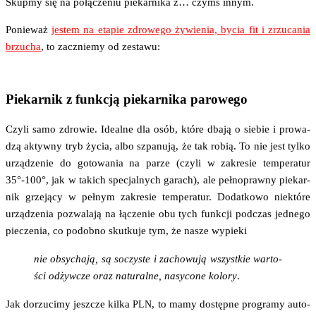
Skup­my się na połą­cze­niu pie­kar­ni­ka z… czymś innym.
Ponie­waż
jestem na eta­pie zdro­we­go żywie­nia, bycia fit i zrzu­ca­nia
brzu­cha
, to zacznie­my od zestawu:
Piekarnik z funkcją piekarnika parowego
Czy­li samo zdro­wie. Ide­al­ne dla osób, któ­re dba­ją o sie­bie i pro­wa­
dzą aktyw­ny tryb życia, albo szpa­nu­ją, że tak robią. To nie jest tyl­ko
urzą­dze­nie do goto­wa­nia na parze (czy­li w zakre­sie tem­pe­ra­tur
35°-100°, jak w takich spe­cjal­nych garach), ale peł­no­praw­ny pie­kar­
nik grze­ją­cy w peł­nym zakre­sie tem­pe­ra­tur. Dodat­ko­wo nie­któ­re
urzą­dze­nia pozwa­la­ją na łącze­nie obu tych funk­cji pod­czas jed­ne­go
pie­cze­nia, co podob­no skut­ku­je tym, że nasze wypieki
nie obsy­cha­ją, są soczy­ste i zacho­wu­ją wszyst­kie war­to­
ści odżyw­cze oraz natu­ral­ne, nasy­co­ne kolo­ry
.
Jak dorzu­ci­my jesz­cze kil­ka
, to mamy dostęp­ne pro­gra­my auto­
PLN