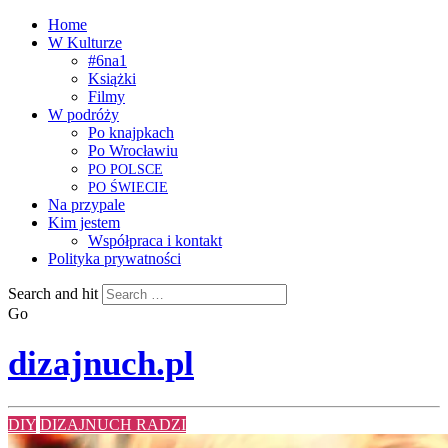
Home
W Kulturze
#6na1
Książki
Filmy
W podróży
Po knajpkach
Po Wrocławiu
PO
POLSCE
PO
ŚWIECIE
Na przypale
Kim jestem
Współpraca i kontakt
Polityka prywatności
Search and hit
Go
dizajnuch.pl
DIY
DIZAJNUCH RADZI