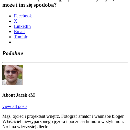
może i im się spodoba?
Face­bo­ok
X
Lin­ke­dIn
Ema­il
Tum­blr
Podobne
About Jacek eM
view all posts
Mąż, ojciec i projektant wnętrz. Fotograf-amator i wannabe bloger.
Właściciel niewyparzonego jęzora i poczucia humoru w stylu noir.
No i na wieczystej diecie...