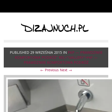
DIZAJNUCH.PL
PUBLISHED
29 WRZEŚNIA 2015
IN
PKP — PRAWDZIWIE
KOMFORTOWA PODRÓŻ" REL="GALLERY">
—
PKP
PRAWDZIWIE KOMFORTOWA PODRÓŻ
← Previous
Next →