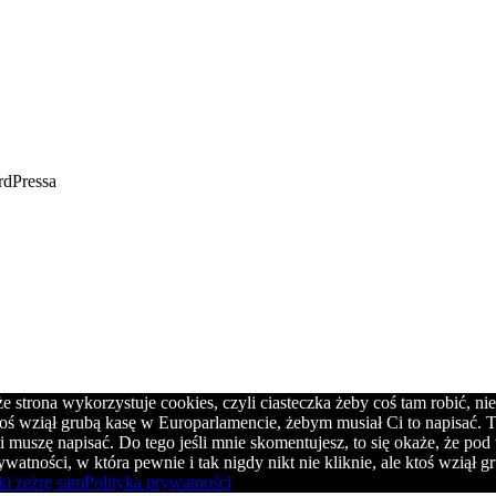
rdPressa
strona wykorzystuje cookies, czyli ciasteczka żeby coś tam robić, ni
oś wziął grubą kasę w Europarlamencie, żebym musiał Ci to napisać. T
i muszę napisać. Do tego jeśli mnie skomentujesz, to się okaże, że p
prywatności, w która pewnie i tak nigdy nikt nie kliknie, ale ktoś wzią
ki zeżrę sam
Polityka prywatności