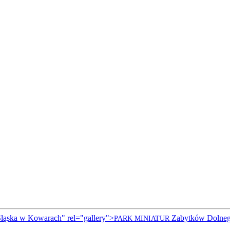
ąska w Kowarach" rel="gallery">
Zabytków Dolneg
PARK
MINIATUR