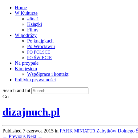
Home
W Kulturze
#6na1
Książki
Filmy
W podróży
Po knajpkach
Po Wrocławiu
PO
POLSCE
PO
ŚWIECIE
Na przypale
Kim jestem
Współpraca i kontakt
Polityka prywatności
Search and hit
Go
dizajnuch.pl
Published
7 czerwca 2015
in
PARK
Zabytków Dolnego Śl
MINIATUR
← Previous
Next →