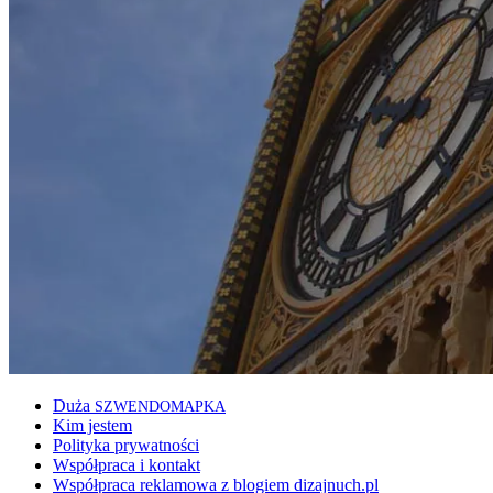
Duża
SZWENDOMAPKA
Kim jestem
Polityka prywatności
Współpraca i kontakt
Współpraca reklamowa z blogiem dizajnuch.pl