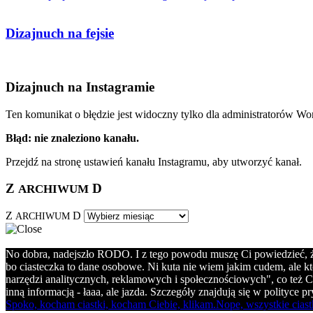
Dizajnuch na fejsie
Dizajnuch na Instagramie
Ten komunikat o błędzie jest widoczny tylko dla administratorów Wo
Błąd: nie znaleziono kanału.
Przejdź na stronę ustawień kanału Instagramu, aby utworzyć kanał.
Z
D
ARCHIWUM
Z
D
ARCHIWUM
No dobra, nadejszło RODO. I z tego powodu muszę Ci powiedzieć, że 
bo ciasteczka to dane osobowe. Ni kuta nie wiem jakim cudem, ale kt
narzędzi analitycznych, reklamowych i społecznościowych", co też C
inną informacją - łaaa, ale jazda. Szczegóły znajdują się w polityce 
Spoko, kocham ciastki, kocham Ciebie, klikam.
Nope, wszystkie ciast