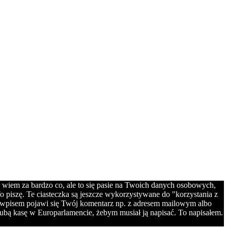
e wiem za bardzo co, ale to się pasie na Twoich danych osobowych,
o piszę. Te ciasteczka są jeszcze wykorzystywane do "korzystania z
od wpisem pojawi się Twój komentarz np. z adresem mailowym albo
ł grubą kasę w Europarlamencie, żebym musiał ją napisać. To napisałem.