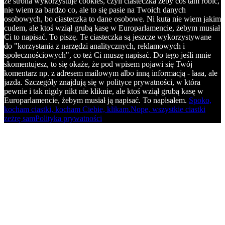
że strona wykorzystuje cookies, czyli ciasteczka żeby coś tam robić,
nie wiem za bardzo co, ale to się pasie na Twoich danych
osobowych, bo ciasteczka to dane osobowe. Ni kuta nie wiem jakim
cudem, ale ktoś wziął grubą kasę w Europarlamencie, żebym musiał
Ci to napisać. To piszę. Te ciasteczka są jeszcze wykorzystywane
do "korzystania z narzędzi analitycznych, reklamowych i
społecznościowych", co też Ci muszę napisać. Do tego jeśli mnie
skomentujesz, to się okaże, że pod wpisem pojawi się Twój
komentarz np. z adresem mailowym albo inną informacją - łaaa, ale
jazda. Szczegóły znajdują się w polityce prywatności, w która
pewnie i tak nigdy nikt nie kliknie, ale ktoś wziął grubą kasę w
Europarlamencie, żebym musiał ją napisać. To napisałem.
Spoko,
kocham ciastki, kocham Ciebie, klikam.
Nope, wszystkie ciastki
zeżrę sam
Polityka prywatności