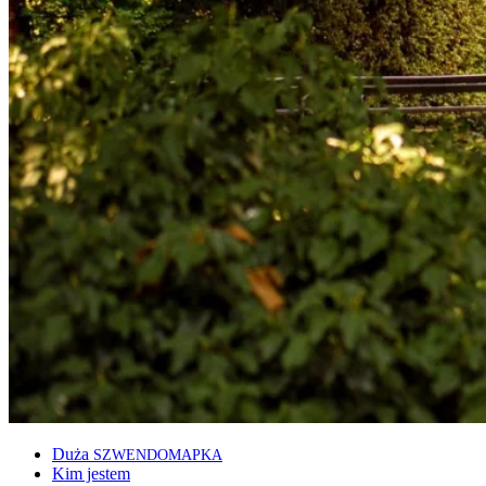
Duża
SZWENDOMAPKA
Kim jestem