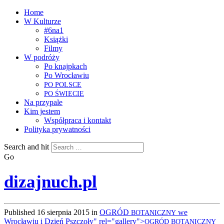
Home
W Kulturze
#6na1
Książki
Filmy
W podróży
Po knajpkach
Po Wrocławiu
PO
POLSCE
PO
ŚWIECIE
Na przypale
Kim jestem
Współpraca i kontakt
Polityka prywatności
Search and hit
Go
dizajnuch.pl
Published
16 sierpnia 2015
in
OGRÓD
we
BOTANICZNY
Wrocławiu i Dzień Pszczoły" rel="gallery">
OGRÓD
BOTANICZNY