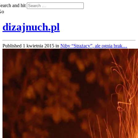
earch and hit
Go
dizajnuch.pl
Published
1 kwietnia 2015
in
Niby “Strażacy”, ale ognia brak…