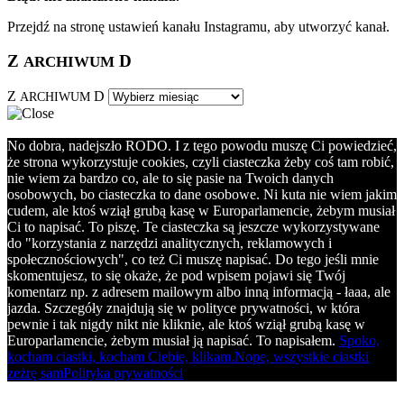
Przejdź na stronę ustawień kanału Instagramu, aby utworzyć kanał.
Z
D
ARCHIWUM
Z
D
ARCHIWUM
No dobra, nadejszło RODO. I z tego powodu muszę Ci powiedzieć,
że strona wykorzystuje cookies, czyli ciasteczka żeby coś tam robić,
nie wiem za bardzo co, ale to się pasie na Twoich danych
osobowych, bo ciasteczka to dane osobowe. Ni kuta nie wiem jakim
cudem, ale ktoś wziął grubą kasę w Europarlamencie, żebym musiał
Ci to napisać. To piszę. Te ciasteczka są jeszcze wykorzystywane
do "korzystania z narzędzi analitycznych, reklamowych i
społecznościowych", co też Ci muszę napisać. Do tego jeśli mnie
skomentujesz, to się okaże, że pod wpisem pojawi się Twój
komentarz np. z adresem mailowym albo inną informacją - łaaa, ale
jazda. Szczegóły znajdują się w polityce prywatności, w która
pewnie i tak nigdy nikt nie kliknie, ale ktoś wziął grubą kasę w
Europarlamencie, żebym musiał ją napisać. To napisałem.
Spoko,
kocham ciastki, kocham Ciebie, klikam.
Nope, wszystkie ciastki
zeżrę sam
Polityka prywatności