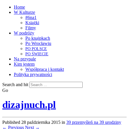
Home
W Kulturze
#6na1
Książki
Filmy
W podróży
Po knajpkach
Po Wrocławiu
PO
POLSCE
PO
ŚWIECIE
Na przypale
Kim jestem
Współpraca i kontakt
Polityka prywatności
Search and hit
Go
dizajnuch.pl
Published
28 października 2015
in
39 przemyśleń na 39 urodziny
← Previous
Next →