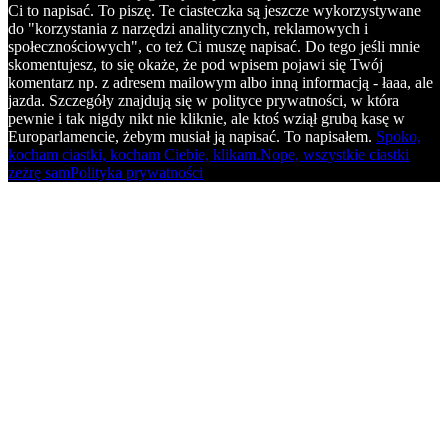
Ci to napisać. To piszę. Te ciasteczka są jeszcze wykorzystywane
do "korzystania z narzędzi analitycznych, reklamowych i
społecznościowych", co też Ci muszę napisać. Do tego jeśli mnie
skomentujesz, to się okaże, że pod wpisem pojawi się Twój
komentarz np. z adresem mailowym albo inną informacją - łaaa, ale
jazda. Szczegóły znajdują się w polityce prywatności, w która
pewnie i tak nigdy nikt nie kliknie, ale ktoś wziął grubą kasę w
Europarlamencie, żebym musiał ją napisać. To napisałem.
Spoko,
kocham ciastki, kocham Ciebie, klikam.
Nope, wszystkie ciastki
zeżrę sam
Polityka prywatności