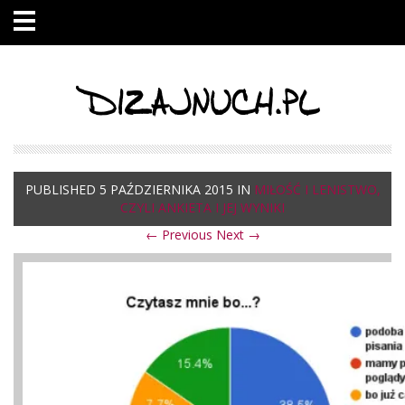
DIZAJNUCH.PL
PUBLISHED
5 PAŹDZIERNIKA 2015
IN
MIŁOŚĆ I LENISTWO,
CZYLI ANKIETA I JEJ WYNIKI
← Previous
Next →